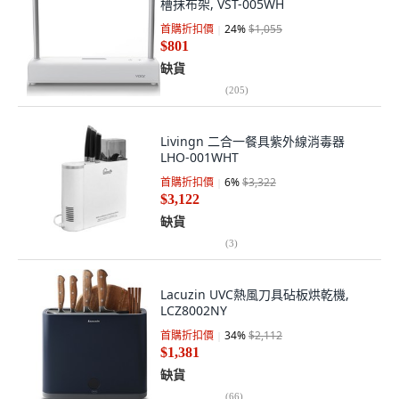
槽抹布架, VST-005WH
首購折扣價
24
%
$1,055
$801
缺貨
(
205
)
Livingn 二合一餐具紫外線消毒器
LHO-001WHT
首購折扣價
6
%
$3,322
$3,122
缺貨
(
3
)
Lacuzin UVC熱風刀具砧板烘乾機,
LCZ8002NY
首購折扣價
34
%
$2,112
$1,381
缺貨
(
66
)