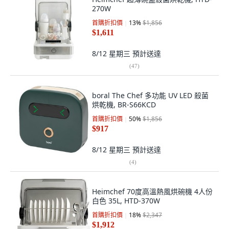
270W
首購折扣價
13
%
$1,856
$1,611
8/12 星期三
預計送達
(
47
)
boral The Chef 多功能 UV LED 殺菌
烘乾機, BR-S66KCD
首購折扣價
50
%
$1,856
$917
8/12 星期三
預計送達
(
4
)
Heimchef 70度高溫熱風烘碗機 4人份
白色 35L, HTD-370W
首購折扣價
18
%
$2,347
$1,912