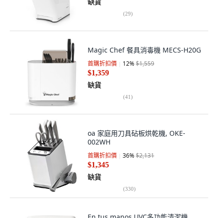
缺貨
(
29
)
Magic Chef 餐具消毒機 MECS-H20G
首購折扣價
12
%
$1,559
$1,359
缺貨
(
41
)
oa 家庭用刀具砧板烘乾機, OKE-
002WH
首購折扣價
36
%
$2,131
$1,345
缺貨
(
330
)
En tus manos UVC多功能清潔機,