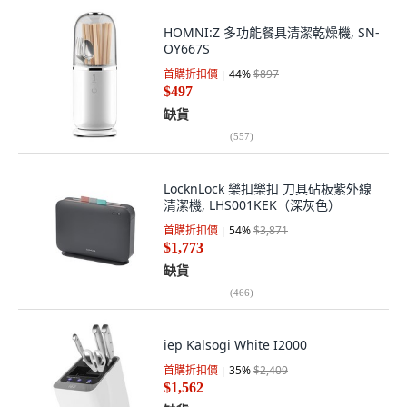
HOMNI:Z 多功能餐具清潔乾燥機, SN-
OY667S
首購折扣價
44
%
$897
$497
缺貨
(
557
)
LocknLock 樂扣樂扣 刀具砧板紫外線
清潔機, LHS001KEK（深灰色）
首購折扣價
54
%
$3,871
$1,773
缺貨
(
466
)
iep Kalsogi White I2000
首購折扣價
35
%
$2,409
$1,562