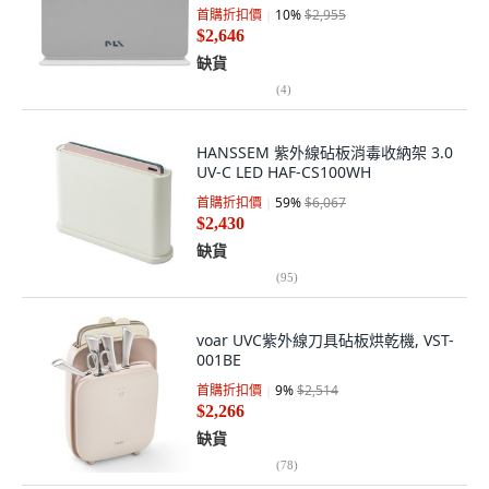
首購折扣價
10
%
$2,955
$2,646
缺貨
(
4
)
HANSSEM 紫外線砧板消毒收納架 3.0
UV-C LED HAF-CS100WH
首購折扣價
59
%
$6,067
$2,430
缺貨
(
95
)
voar UVC紫外線刀具砧板烘乾機, VST-
001BE
首購折扣價
9
%
$2,514
$2,266
缺貨
(
78
)