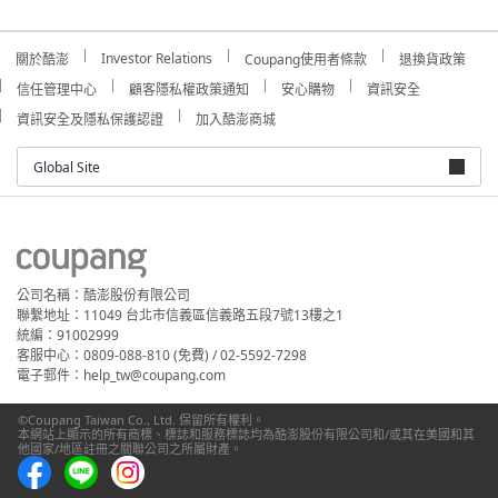
Investor Relations
關於酷澎
Coupang使用者條款
退換貨政策
信任管理中心
顧客隱私權政策通知
安心購物
資訊安全
資訊安全及隱私保護認證
加入酷澎商城
Global Site
公司名稱：酷澎股份有限公司
聯繫地址：11049 台北市信義區信義路五段7號13樓之1
統編：91002999
客服中心：0809-088-810 (免費) / 02-5592-7298
電子郵件：help_tw@coupang.com
©Coupang Taiwan Co., Ltd. 保留所有權利。
本網站上顯示的所有商標、標誌和服務標誌均為酷澎股份有限公司和/或其在美國和其
他國家/地區註冊之關聯公司之所屬財產。