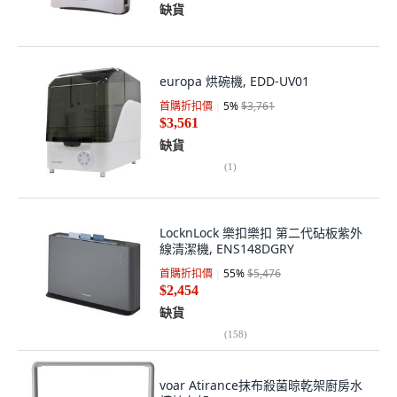
缺貨
europa 烘碗機, EDD-UV01
首購折扣價
5
%
$3,761
$3,561
缺貨
(
1
)
LocknLock 樂扣樂扣 第二代砧板紫外
線清潔機, ENS148DGRY
首購折扣價
55
%
$5,476
$2,454
缺貨
(
158
)
voar Atirance抹布殺菌晾乾架廚房水