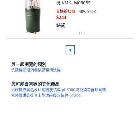
機 VMK- M0508S
首購折扣價
40
%
$408
$244
缺貨
(
11
)
1
與一起瀏覽的類別
洗碗機
奶瓶消毒鍋
蔬果清洗機
您可能會喜歡的其他產品
烘碗機推薦
名象烘碗機
友情牌-pf-6380
防疫消毒器
烘碗機
紫外線烘乾機
桌上型烘碗機
友情牌-pf-206