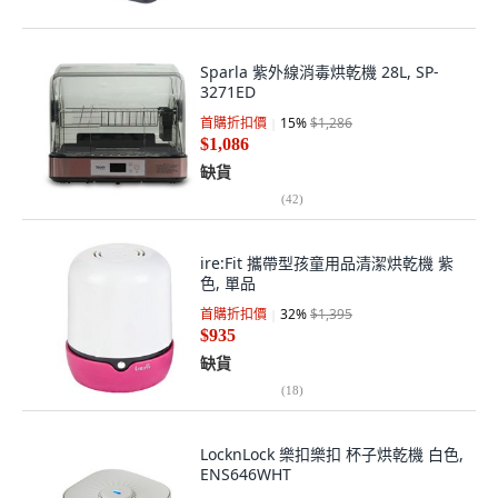
Sparla 紫外線消毒烘乾機 28L, SP-
3271ED
首購折扣價
15
%
$1,286
$1,086
缺貨
(
42
)
ire:Fit 攜帶型孩童用品清潔烘乾機 紫
色, 單品
首購折扣價
32
%
$1,395
$935
缺貨
(
18
)
LocknLock 樂扣樂扣 杯子烘乾機 白色,
ENS646WHT