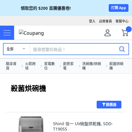
領取您的
$200
首購優惠卷!
打開 App
登入
註冊會員
客服中心
全部
酷澎首
火箭跨
家電數
廚房家
洗碗機/烘碗
殺菌烘碗
頁
境
位
電
機
機
殺菌烘碗機
篩選器
Shinil 信一 UV碗盤烘乾機, SDD-
T190SS