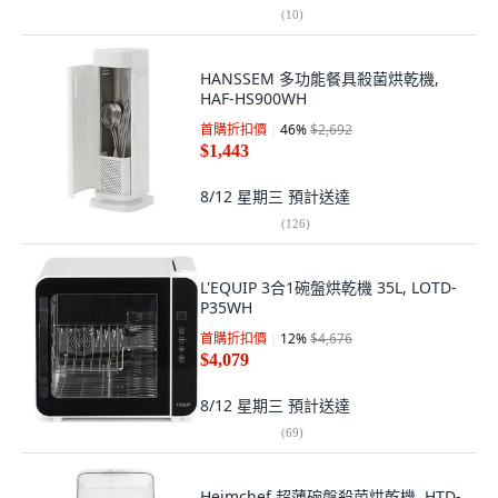
(
10
)
HANSSEM 多功能餐具殺菌烘乾機,
HAF-HS900WH
首購折扣價
46
%
$2,692
$1,443
8/12 星期三
預計送達
(
126
)
L'EQUIP 3合1碗盤烘乾機 35L, LOTD-
P35WH
首購折扣價
12
%
$4,676
$4,079
8/12 星期三
預計送達
(
69
)
Heimchef 超薄碗盤殺菌烘乾機, HTD-