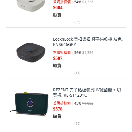
首購折扣價
54
%
$1,336
$604
缺貨
(
53
)
LocknLock 樂扣樂扣 杯子烘乾機 灰色,
ENS646GRY
首購折扣價
56
%
$1,336
$587
缺貨
(
14
)
REZENT 刀子砧板餐具UV滅菌機 + 切
菜板, RE-ST1231C
首購折扣價
45
%
$1,052
$578
缺貨
(
55
)