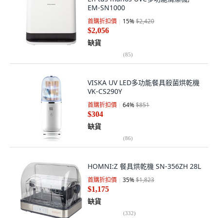
EM-SN1000
首購折扣價
15
%
$2,420
$2,056
缺貨
(
85
)
VISKA UV LED多功能餐具殺菌烘乾機
VK-CS290Y
首購折扣價
64
%
$851
$304
缺貨
(
86
)
HOMNI:Z 餐具烘乾機 SN-356ZH 28L
首購折扣價
35
%
$1,823
$1,175
缺貨
(
332
)