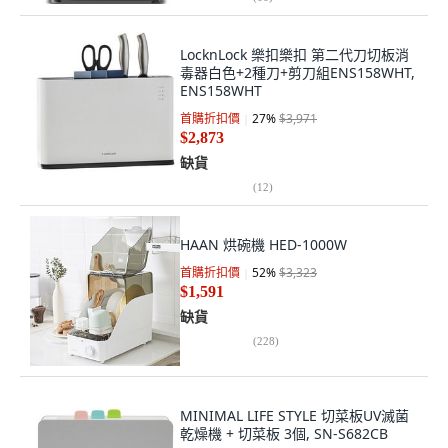
LocknLock 樂扣樂扣 第二代刀切板消
毒器白色+2種刀+剪刀組ENS158WHT,
ENS158WHT
首購折扣價
27
%
$3,971
$2,873
缺貨
(
12
)
HAAN 烘碗機 HED-1000W
首購折扣價
52
%
$3,323
$1,591
缺貨
(
228
)
MINIMAL LIFE STYLE 切菜板UV滅菌
乾燥機 + 切菜板 3個, SN-S682CB