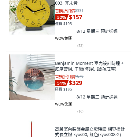
003, 芥末黃
首購折扣價
$331
$157
52
%
運費 $195
8/12 星期三
預計送達
WOW免運
(
53
)
Benjamin Moment 室內設計時鐘 +
底座套組, 午後(時鐘), 銀色(底座)
首購折扣價
$679
$329
51
%
運費 $195
8/12 星期三
預計送達
WOW免運
(
16
)
高腳室內裝飾金屬立燈時鐘 相容指針
式長立燈 kyos00, 紅色(kyos008-2)