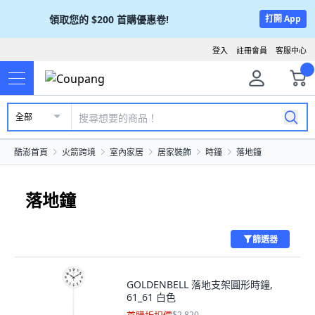
領取您的
$200
首購優惠卷!
打開 App
登入
註冊會員
客服中心
全部
酷澎首頁
火箭跨境
室內家居
居家裝飾
時鐘
落地鐘
落地鐘
篩選器
GOLDENBELL 落地支架圓形時鐘,
61_61 白色
$2,820