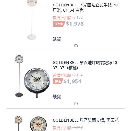
GOLDENBELL P 光面站立式手錶 30
厘米, 61_64 白色
首購折扣價
$3,172
$1,978
37
%
缺貨
(
7
)
GOLDENBELL 單面地坪環氧鐘錶60-
37, 37（核桃）
首購折扣價
$2,154
$1,954
9
%
缺貨
(
1
)
GOLDENBELL 靜音雙面立鐘, 黑栗花
首購折扣價
$4,418