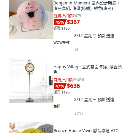
Benjamin Moment 室內設計時鐘 +
底座套組, 海灘(時鐘), 銀色(底座)
首購折扣價
$679
$367
45
%
運費 $195
8/12 星期三
預計送達
WOW免運
(
5
)
Happy Village 立式雙面時鐘, 混合顏
色
首購折扣價
$1,213
$636
47
%
運費 $195
8/12 星期三
預計送達
免運
(
176
)
Bronze House Vivid 靜音桌鐘 VTC-