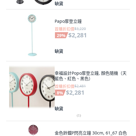
缺貨
Papo摩登立鐘
首購折扣價
$3,220
$2,281
29
%
缺貨
幸福設計Popo摩登立鐘, 顏色隨機（天
藍色、紅色、黑色）
首購折扣價
$2,481
$2,281
8
%
缺貨
(
1
)
金色鈴鐺P閃亮立鐘 30cm, 61_67 白色