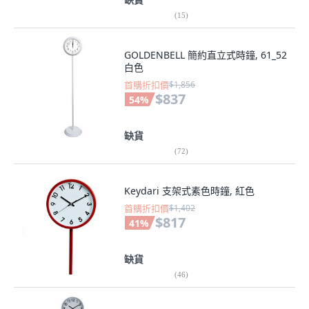
(
15
)
GOLDENBELL 簡約直立式時鐘, 61_52
白色
首購折扣價
$1,856
$837
54
%
缺貨
(
72
)
Keydari 支架式素色時鐘, 紅色
首購折扣價
$1,402
$817
41
%
缺貨
(
46
)