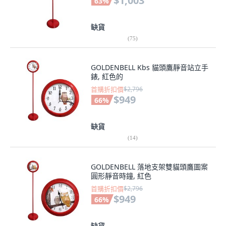
$1,003
63
%
缺貨
(
75
)
GOLDENBELL Kbs 貓頭鷹靜音站立手
錶, 紅色的
首購折扣價
$2,796
$949
66
%
缺貨
(
14
)
GOLDENBELL 落地支架雙貓頭鷹圖案
圓形靜音時鐘, 紅色
首購折扣價
$2,796
$949
66
%
缺貨