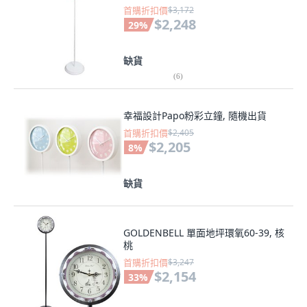
首購折扣價
$3,172
$2,248
29
%
缺貨
(
6
)
幸福設計Papo粉彩立鐘, 隨機出貨
首購折扣價
$2,405
$2,205
8
%
缺貨
GOLDENBELL 單面地坪環氧60-39, 核
桃
首購折扣價
$3,247
$2,154
33
%