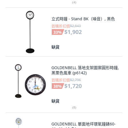
(
4
)
立式時鐘 - Stand BK（噪音）, 黑色
首購折扣價
$2,843
$1,902
33
%
缺貨
GOLDENBELL 落地支架圖案圓形時鐘,
黑栗色風車 (p6142)
首購折扣價
$2,796
$1,720
38
%
缺貨
(
8
)
GOLDENBELL 單面地坪環氧鐘錶60-