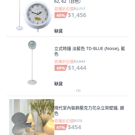
62, 62（白色）
首購折扣價
$2,717
$1,456
46
%
缺貨
立式時鐘 淡藍色 TD-BLUE (Noise), 藍
色
首購折扣價
$2,843
$1,444
49
%
缺貨
(
3
)
現代室內裝飾壓克力花朵立架壁鐘, 銀
色
首購折扣價
$770
$454
41
%