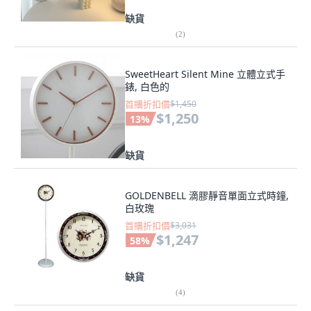
缺貨
(
2
)
SweetHeart Silent Mine 立體立式手
錶, 白色的
首購折扣價
$1,450
$1,250
13
%
缺貨
GOLDENBELL 滴膠靜音單面立式時鐘,
白玫瑰
首購折扣價
$3,031
$1,247
58
%
缺貨
(
4
)