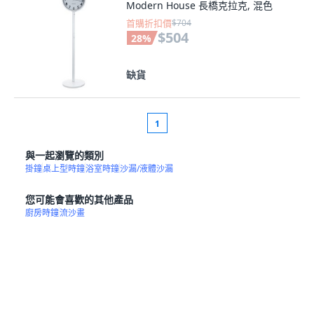
Modern House 長橋克拉克, 混色
首購折扣價
$704
$504
28
%
缺貨
1
與一起瀏覽的類別
掛鐘
桌上型時鐘
浴室時鐘
沙漏/液體沙漏
您可能會喜歡的其他產品
廚房時鐘
流沙畫