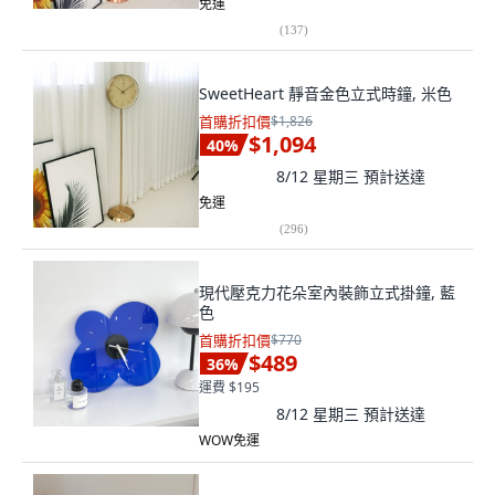
免運
(
137
)
SweetHeart 靜音金色立式時鐘, 米色
首購折扣價
$1,826
$1,094
40
%
8/12 星期三
預計送達
免運
(
296
)
現代壓克力花朵室內裝飾立式掛鐘, 藍
色
首購折扣價
$770
$489
36
%
運費 $195
8/12 星期三
預計送達
WOW免運