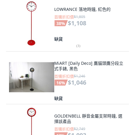
LOWRANCE 落地時鐘, 紅色的
首購折扣價
$1,805
$1,108
38
%
缺貨
(
3
)
MiART [Daily Deco] 鷹貓頭鷹分段立
式手錶, 黑色
首購折扣價
$1,246
$1,046
16
%
缺貨
GOLDENBELL 靜音金屬支架時鐘, 選
擇該產品
首購折扣價
$2,749