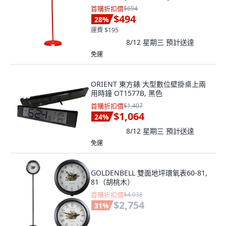
首購折扣價
$694
$494
28
%
運費 $195
8/12 星期三
預計送達
免運
ORIENT 東方錶 大型數位壁掛桌上兩
用時鐘 OT1577B, 黑色
首購折扣價
$1,407
$1,064
24
%
8/12 星期三
預計送達
免運
GOLDENBELL 雙面地坪環氧表60-81,
81（胡桃木）
首購折扣價
$4,038
$2,754
31
%