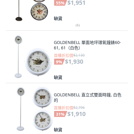
$1,951
55
%
缺貨
(
6
)
GOLDENBELL 單面地坪環氧鐘錶60-
61, 61（白色）
首購折扣價
$2,130
$1,930
9
%
缺貨
GOLDENBELL 直立式雙面時鐘, 白色
的
首購折扣價
$2,796
$1,910
31
%
缺貨