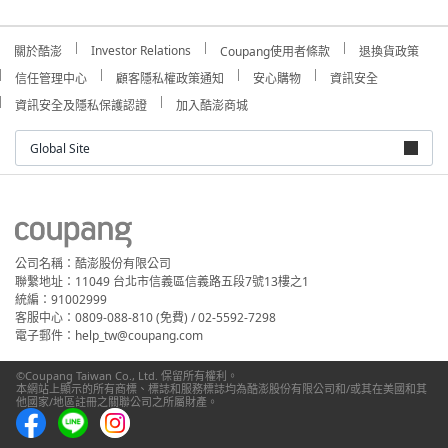
Investor Relations
關於酷澎
Coupang使用者條款
退換貨政策
信任管理中心
顧客隱私權政策通知
安心購物
資訊安全
資訊安全及隱私保護認證
加入酷澎商城
Global Site
公司名稱：酷澎股份有限公司
聯繫地址：11049 台北市信義區信義路五段7號13樓之1
統編：91002999
客服中心：0809-088-810 (免費) / 02-5592-7298
電子郵件：help_tw@coupang.com
©Coupang Taiwan Co., Ltd. 保留所有權利。
本網站上顯示的所有商標、標誌和服務標誌均為酷澎股份有限公司和/或其在美國和其
他國家/地區註冊之關聯公司之所屬財產。