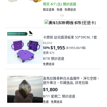
明天 8/7 (五)
預計送達
酷澎直售 ∙ 免運 ∙ 免費退貨
(
1
)
满 $1,500 再省 $75 (王道卡)
卡樂咪 幼兒園滑板車 53*39CM, 1套
$3,910
$1,955
50
%
(
$1955.00/1個
)
運費 $75
8/18
預計送達
免費退貨
喜馬拉雅骨幹白水晶擺件，淨化空間，
提升專注，珍藏逸品, 詳見包裝
$1,800
8/11 星期二
預計送達
免運 ∙ 免費退貨