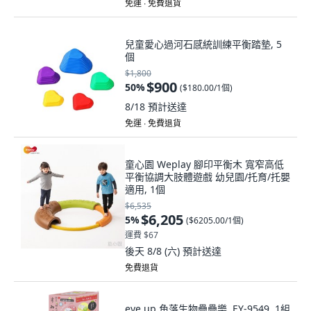
免運 ∙ 免費退貨
兒童愛心過河石感統訓練平衡踏墊, 5
個
$1,800
$900
50
%
(
$180.00/1個
)
8/18
預計送達
免運 ∙ 免費退貨
童心園 Weplay 腳印平衡木 寬窄高低
平衡協調大肢體遊戲 幼兒園/托育/托嬰
適用, 1個
$6,535
$6,205
5
%
(
$6205.00/1個
)
運費 $67
後天 8/8 (六)
預計送達
免費退貨
eye up 角落生物疊疊樂, EY-9549, 1組