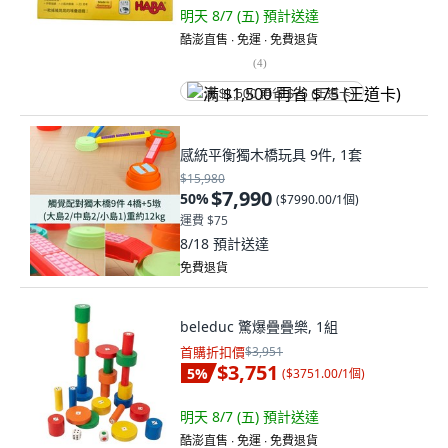
明天 8/7 (五)
預計送達
酷澎直售 ∙ 免運 ∙ 免費退貨
(
4
)
满 $1,500 再省 $75 (王道卡)
感統平衡獨木橋玩具 9件, 1套
$15,980
$7,990
50
%
(
$7990.00/1個
)
運費 $75
8/18
預計送達
免費退貨
beleduc 驚爆疊疊樂, 1組
首購折扣價
$3,951
$3,751
5
%
(
$3751.00/1個
)
明天 8/7 (五)
預計送達
酷澎直售 ∙ 免運 ∙ 免費退貨