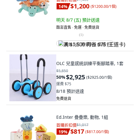
$1,200
14
%
(
$1200.00/1個
)
明天 8/7 (五)
預計送達
酷澎直售 ∙ 免運 ∙ 免費退貨
(
1
)
满 $1,500 再省 $75 (王道卡)
OLC 兒童感統訓練平衡腳踏車, 1套
$5,850
$2,925
50
%
(
$2925.00/1個
)
運費 $75
8/18
預計送達
免費退貨
Ed.Inter 疊疊樂, 動物, 1組
首購折扣價
$1,017
$817
19
%
(
$817.00/1個
)