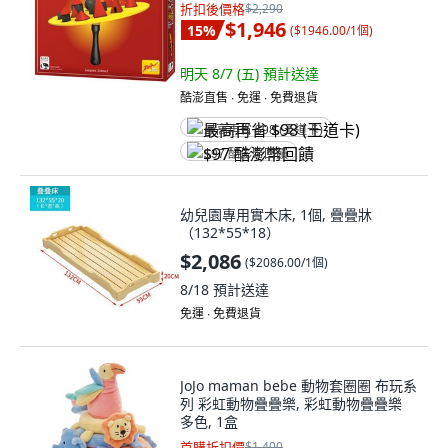
折扣後價格
$2,290
$1,946
15
%
(
$1946.00/1個
)
明天 8/7 (五)
預計送達
酷澎直售 ∙ 免運 ∙ 免費退貨
最高再省 $98 (王道卡)
$97 酷澎幣回饋
幼兒園專用實木床, 1個, 疊疊牀
（132*55*18）
$2,086
(
$2086.00/1個
)
8/18
預計送達
免運 ∙ 免費退貨
JoJo maman bebe 動物套圈圈 布玩系
列 彩虹動物疊疊樂, 彩虹動物疊疊樂
多色, 1盒
首購折扣價
$1,400