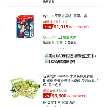
免費退貨
eye up 平衡遊戲組, 壽司, 1盒
首購折扣價
$1,215
$1,015
16
%
(
$1015.00/1個
)
明天 8/7 (五)
預計送達
酷澎直售 ∙ 免運 ∙ 免費退貨
(
1
)
满 $1,500 再省 $75 (王道卡)
$32 酷澎幣回饋
玩偶的家 PlayMe 木育森林派對組
B1606 堆疊骨牌積木遊戲 益智玩具, 1
個, 單一色系
折扣後價格
$3,400
$3,300
2
%
(
$3300.00/1個
)
8/12 星期三
預計送達