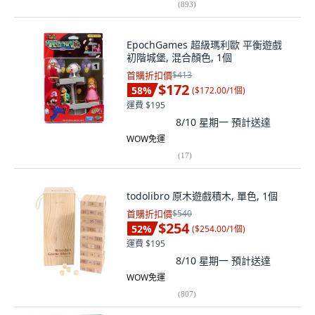
(
893
)
EpochGames 超級瑪利歐 平衡遊戲
初階城堡, 混合顏色, 1個
首購折扣價
$413
$172
58
%
(
$172.00/1個
)
運費 $195
8/10 星期一
預計送達
WOW免運
(
17
)
todolibro 原木遊戲積木, 單色, 1個
首購折扣價
$540
$254
52
%
(
$254.00/1個
)
運費 $195
8/10 星期一
預計送達
WOW免運
(
807
)