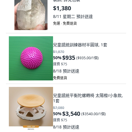
$1,380
8/11 星期二
預計送達
免運 ∙ 免費退貨
兒童感統訓練器材半圓球, 1套
$1,870
$935
50
%
(
$935.00/1個
)
運費 $75
8/18
預計送達
免費退貨
兒童感統平衡陀螺轉椅 太陽橙/小象款,
1套
$7,080
$3,540
50
%
(
$3540.00/1個
)
運費 $75
8/18
預計送達