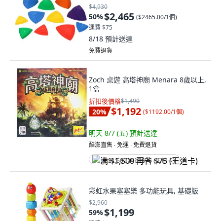
$4,930
$2,465
50
%
(
$2465.00/1個
)
運費 $75
8/18
預計送達
免費退貨
Zoch 桌遊 高塔神廟 Menara 8歲以上,
1盒
折扣後價格
$1,490
$1,192
20
%
(
$1192.00/1個
)
明天 8/7 (五)
預計送達
酷澎直售 ∙ 免運 ∙ 免費退貨
满 $1,500 再省 $75 (王道卡)
彩虹水果塞塞樂 多功能玩具, 基礎版
$2,960
$1,199
59
%