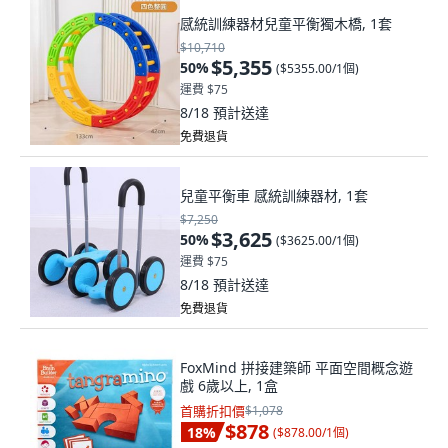
感統訓練器材兒童平衡獨木橋, 1套
$10,710
$5,355
50
%
(
$5355.00/1個
)
運費 $75
8/18
預計送達
免費退貨
兒童平衡車 感統訓練器材, 1套
$7,250
$3,625
50
%
(
$3625.00/1個
)
運費 $75
8/18
預計送達
免費退貨
FoxMind 拼接建築師 平面空間概念遊
戲 6歲以上, 1盒
首購折扣價
$1,078
$878
18
%
(
$878.00/1個
)