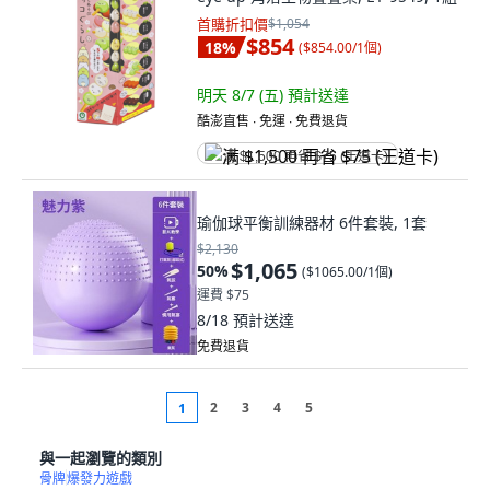
首購折扣價
$1,054
$854
18
%
(
$854.00/1個
)
明天 8/7 (五)
預計送達
酷澎直售 ∙ 免運 ∙ 免費退貨
满 $1,500 再省 $75 (王道卡)
瑜伽球平衡訓練器材 6件套裝, 1套
$2,130
$1,065
50
%
(
$1065.00/1個
)
運費 $75
8/18
預計送達
免費退貨
2
3
4
5
1
與一起瀏覽的類別
骨牌
爆發力遊戲