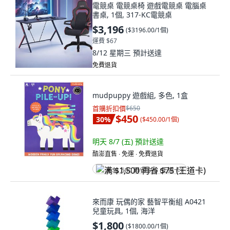
電競桌 電競桌椅 遊戲電競桌 電腦桌
書桌, 1個, 317-KC電競桌
$3,196
(
$3196.00/1個
)
運費 $67
8/12 星期三
預計送達
免費退貨
mudpuppy 遊戲組, 多色, 1盒
首購折扣價
$650
$450
30
%
(
$450.00/1個
)
明天 8/7 (五)
預計送達
酷澎直售 ∙ 免運 ∙ 免費退貨
满 $1,500 再省 $75 (王道卡)
來而康 玩偶的家 藝智平衡組 A0421
兒童玩具, 1個, 海洋
$1,800
(
$1800.00/1個
)