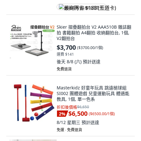
最高再省 $188 (王道卡)
Skier 摺疊翻拍台 V2 AAA510B 雜誌翻
拍 書籍翻拍 A4翻拍 收納翻拍台, 1個,
V2翻拍台
$3,700
(
$3700.00/1個
)
運費 $141
後天 8/8 (六)
預計送達
免費退貨
Masterkidz 好童年玩具 跳遠槌球組
SI002 團體遊戲 兒童運動玩具 體適能
教具, 1個, 單一色系
折扣後價格
$6,650
$6,500
2
%
(
$6500.00/1個
)
8/12 星期三
預計送達
免運 ∙ 免費退貨