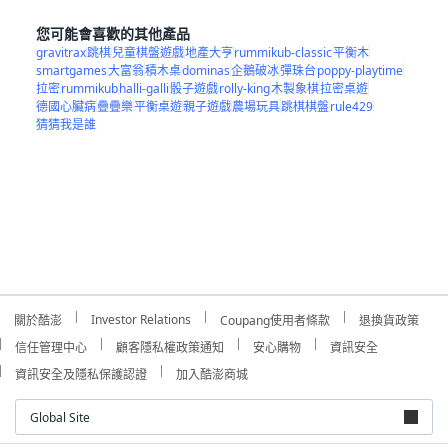
您可能會喜歡的其他產品
gravitrax
跳棋
兒童棋盤遊戲
地產大亨
rummikub-classic
平衡木
smartgames
大富翁
積木桌
dominas
企鵝破冰
彈珠台
poppy-playtime
拉密
rummikub
halli-galli
骰子遊戲
rolly-king
木製象棋
拉密桌遊
德國心臟病
疊疊樂
平衡桌遊
親子遊戲
農場玩具
跳棋棋盤
rule429
猜猜我是誰
Investor Relations
關於酷澎
Coupang使用者條款
退換貨政策
信任管理中心
顧客隱私權政策通知
安心購物
資訊安全
資訊安全及隱私保護認證
加入酷澎商城
Global Site