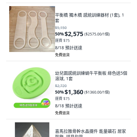
平衡橋 獨木橋 感統訓練器材 (1套), 1
套
$5,150
$2,575
50
%
(
$2575.00/1個
)
運費 $75
8/18
預計送達
免費退貨
幼兒園感統訓練蝸牛平衡板 綠色送5個
滾球, 1套
$2,720
$1,360
50
%
(
$1360.00/1個
)
運費 $75
8/18
預計送達
免費退貨
喜馬拉雅骨幹水晶擺件 能量礦石 居家
裝飾, 詳見包裝