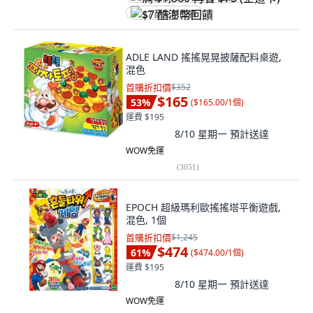
$7 酷澎幣回饋
ADLE LAND 搖搖晃晃披薩配料桌遊,
混色
首購折扣價
$352
$165
53
%
(
$165.00/1個
)
運費 $195
8/10 星期一
預計送達
WOW免運
(
3051
)
EPOCH 超級瑪利歐搖搖塔平衡遊戲,
混色, 1個
首購折扣價
$1,245
$474
61
%
(
$474.00/1個
)
運費 $195
8/10 星期一
預計送達
WOW免運