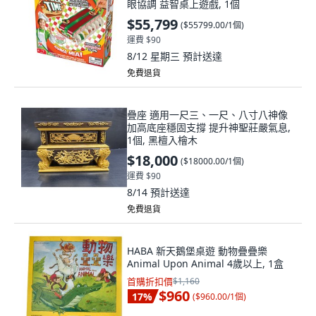
眼協調 益智桌上遊戲, 1個
$55,799
(
$55799.00/1個
)
運費 $90
8/12 星期三
預計送達
免費退貨
疊座 適用一尺三、一尺、八寸八神像
加高底座穩固支撐 提升神聖莊嚴氣息,
1個, 黑檀入檜木
$18,000
(
$18000.00/1個
)
運費 $90
8/14
預計送達
免費退貨
HABA 新天鵝堡桌遊 動物疊疊樂
Animal Upon Animal 4歲以上, 1盒
首購折扣價
$1,160
$960
17
%
(
$960.00/1個
)