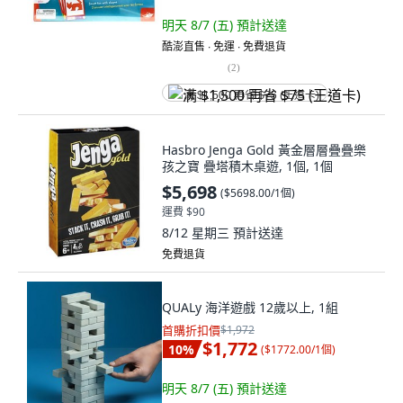
明天 8/7 (五)
預計送達
酷澎直售 ∙ 免運 ∙ 免費退貨
(
2
)
满 $1,500 再省 $75 (王道卡)
Hasbro Jenga Gold 黃金層層疊疊樂
孩之寶 疊塔積木桌遊, 1個, 1個
$5,698
(
$5698.00/1個
)
運費 $90
8/12 星期三
預計送達
免費退貨
QUALy 海洋遊戲 12歲以上, 1組
首購折扣價
$1,972
$1,772
10
%
(
$1772.00/1個
)
明天 8/7 (五)
預計送達