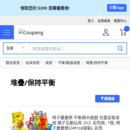
領取您的
$200
首購優惠卷!
打開 App
登入
註冊會員
客服中心
全部
酷澎首頁
玩具休閒
桌遊
平衡/敏捷桌遊
堆疊/保持平衡
堆疊/保持平衡
篩選器
椅子疊疊樂 平衡積木遊戲 兒童益智桌
遊 親子互動玩具 24入 彩色款, 1個, 椅
子疊疊樂(24Pcs)(袋裝), 彩色