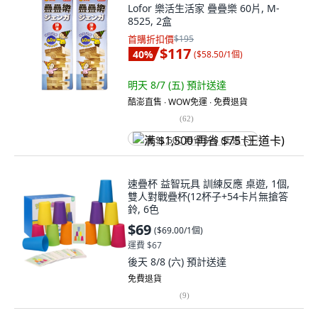
Lofor 樂活生活家 疊疊樂 60片, M-
8525, 2盒
首購折扣價
$195
$117
40
%
(
$58.50/1個
)
明天 8/7 (五)
預計送達
酷澎直售 ∙ WOW免運 ∙ 免費退貨
(
62
)
满 $1,500 再省 $75 (王道卡)
速疊杯 益智玩具 訓練反應 桌遊, 1個,
雙人對戰疊杯(12杯子+54卡片無搶答
鈴, 6色
$69
(
$69.00/1個
)
運費 $67
後天 8/8 (六)
預計送達
免費退貨
(
9
)