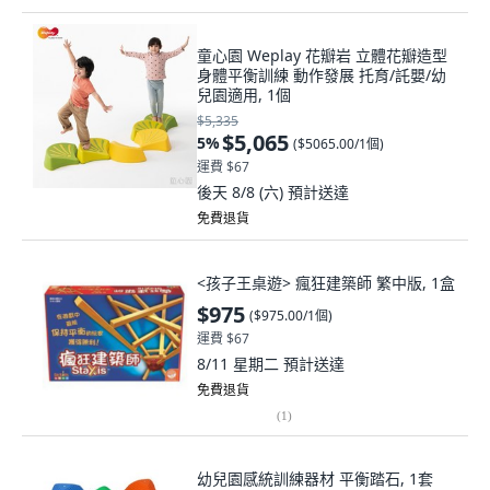
童心園 Weplay 花瓣岩 立體花瓣造型
身體平衡訓練 動作發展 托育/託嬰/幼
兒園適用, 1個
$5,335
$5,065
5
%
(
$5065.00/1個
)
運費 $67
後天 8/8 (六)
預計送達
免費退貨
<孩子王桌遊> 瘋狂建築師 繁中版, 1盒
$975
(
$975.00/1個
)
運費 $67
8/11 星期二
預計送達
免費退貨
(
1
)
幼兒園感統訓練器材 平衡踏石, 1套