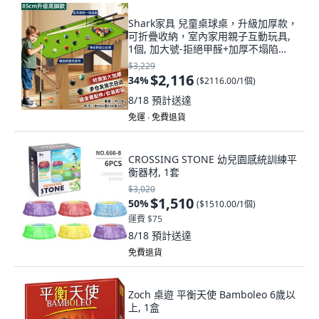
Shark家具 兒童桌球桌，升級加厚款，
可折疊收納，室內家用親子互動玩具,
1個, 加大號-拒絕甲醛+加厚不塌陷
【傳統款】
$3,229
$2,116
34
%
(
$2116.00/1個
)
8/18
預計送達
免運 ∙ 免費退貨
CROSSING STONE 幼兒園感統訓練平
衡器材, 1套
$3,020
$1,510
50
%
(
$1510.00/1個
)
運費 $75
8/18
預計送達
免費退貨
Zoch 桌遊 平衡天使 Bamboleo 6歲以
上, 1盒