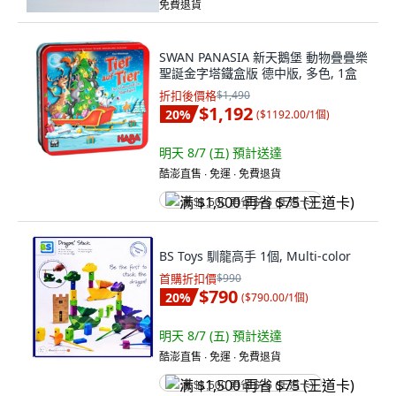
免費退貨
SWAN PANASIA 新天鵝堡 動物疊疊樂
聖誕金字塔鐵盒版 德中版, 多色, 1盒
折扣後價格
$1,490
$1,192
20
%
(
$1192.00/1個
)
明天 8/7 (五)
預計送達
酷澎直售 ∙ 免運 ∙ 免費退貨
满 $1,500 再省 $75 (王道卡)
BS Toys 馴龍高手 1個, Multi-color
首購折扣價
$990
$790
20
%
(
$790.00/1個
)
明天 8/7 (五)
預計送達
酷澎直售 ∙ 免運 ∙ 免費退貨
满 $1,500 再省 $75 (王道卡)