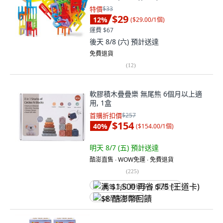
特價
$33
$29
12
%
(
$29.00/1個
)
運費 $67
後天 8/8 (六)
預計送達
免費退貨
(
12
)
軟膠積木疊疊樂 無尾熊 6個月以上適
用, 1盒
首購折扣價
$257
$154
40
%
(
$154.00/1個
)
明天 8/7 (五)
預計送達
酷澎直售 ∙ WOW免運 ∙ 免費退貨
(
225
)
满 $1,500 再省 $75 (王道卡)
$8 酷澎幣回饋