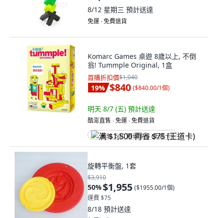
8/12 星期三
預計送達
免運 ∙ 免費退貨
Komarc Games 桌遊 8歲以上, 不倒
翁! Tummple Original, 1盒
首購折扣價
$1,040
$840
19
%
(
$840.00/1個
)
明天 8/7 (五)
預計送達
酷澎直售 ∙ 免運 ∙ 免費退貨
满 $1,500 再省 $75 (王道卡)
旋轉平衡盤, 1套
$3,910
$1,955
50
%
(
$1955.00/1個
)
運費 $75
8/18
預計送達