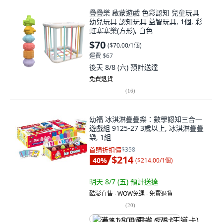
疊疊樂 啟蒙遊戲 色彩認知 兒童玩具
幼兒玩具 認知玩具 益智玩具, 1個, 彩
虹塞塞樂(方形), 白色
$70
(
$70.00/1個
)
運費 $67
後天 8/8 (六)
預計送達
免費退貨
(
16
)
幼福 冰淇淋疊疊樂：數學認知三合一
遊戲組 9125-27 3歲以上, 冰淇淋疊疊
樂, 1組
首購折扣價
$358
$214
40
%
(
$214.00/1個
)
明天 8/7 (五)
預計送達
酷澎直售 ∙ WOW免運 ∙ 免費退貨
(
20
)
满 $1,500 再省 $75 (王道卡)