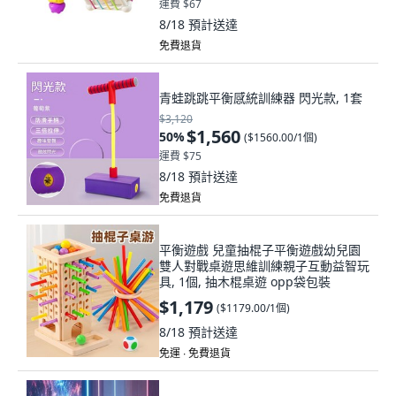
運費 $67
8/18
預計送達
免費退貨
青蛙跳跳平衡感統訓練器 閃光款, 1套
$3,120
$1,560
50
%
(
$1560.00/1個
)
運費 $75
8/18
預計送達
免費退貨
平衡遊戲 兒童抽棍子平衡遊戲幼兒園
雙人對戰桌遊思維訓練親子互動益智玩
具, 1個, 抽木棍桌遊 opp袋包裝
$1,179
(
$1179.00/1個
)
8/18
預計送達
免運 ∙ 免費退貨