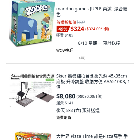
mandoo games JUPLE 桌遊, 混合顏
色
首購折扣價
$637
$324
49
%
(
$324.00/1個
)
運費 $195
8/10 星期一
預計送達
WOW免運
(
48
)
Skier 摺疊翻拍台含柔光源 45x35cm
底板 升降調整 收納方便 AAA510K3, 1
個
$8,080
(
$8080.00/1個
)
運費 $141
後天 8/8 (六)
預計送達
免費退貨
大世界 Pizza Time 誰是Pizza高手 手