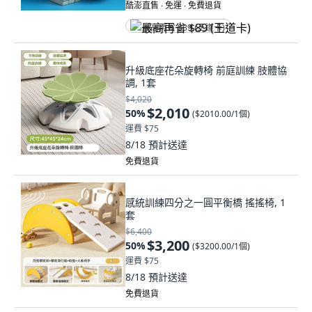
酷澎直售 ∙ 免運 ∙ 免費退貨
最高再省 $89 (王道卡)
升級底座花朵旋轉椅 前庭訓練 肢體協
調, 1套
$4,020
$2,010
50
%
(
$2010.00/1個
)
運費 $75
8/18
預計送達
免費退貨
感統訓練四分之一圓平衡橋 搖搖椅, 1
套
$6,400
$3,200
50
%
(
$3200.00/1個
)
運費 $75
8/18
預計送達
免費退貨