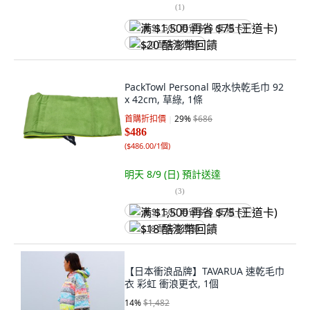
(
1
)
满 $1,500 再省 $75 (王道卡)
$20 酷澎幣回饋
PackTowl Personal 吸水快乾毛巾 92
x 42cm, 草綠, 1條
首購折扣價
29
%
$686
$486
(
$486.00/1個
)
明天 8/9 (日)
預計送達
(
3
)
满 $1,500 再省 $75 (王道卡)
$18 酷澎幣回饋
【日本衝浪品牌】TAVARUA 速乾毛巾
衣 彩虹 衝浪更衣, 1個
14
%
$1,482