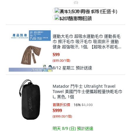
(
1
)
满 $1,500 再省 $75 (王道卡)
$20 酷澎幣回饋
運動大毛巾 超吸水運動毛巾 運動長毛
巾 擦汗毛巾 吸汗毛巾 吸濕排汗 運動
健身 超強吸汗, 1個, 【超吸水不起毛運
動長毛巾】咖啡色
$99
(
$99.00/1個
)
8/12 星期三
預計送達
Matador 鬥牛士 Ultralight Travel
Towel 美國鬥牛士便攜超輕量快乾毛巾
L, 黑色, 1個
首購折扣價
16
%
$1,199
$999
(
$999.00/1個
)
明天 8/9 (日)
預計送達