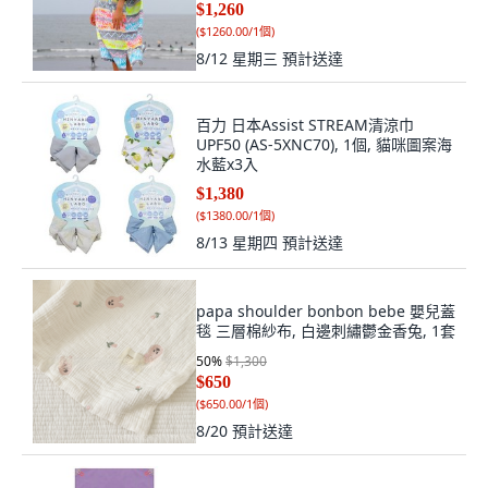
$1,260
(
$1260.00/1個
)
8/12 星期三
預計送達
百力 日本Assist STREAM清涼巾
UPF50 (AS-5XNC70), 1個, 貓咪圖案海
水藍x3入
$1,380
(
$1380.00/1個
)
8/13 星期四
預計送達
papa shoulder bonbon bebe 嬰兒蓋
毯 三層棉紗布, 白邊刺繡鬱金香兔, 1套
50
%
$1,300
$650
(
$650.00/1個
)
8/20
預計送達