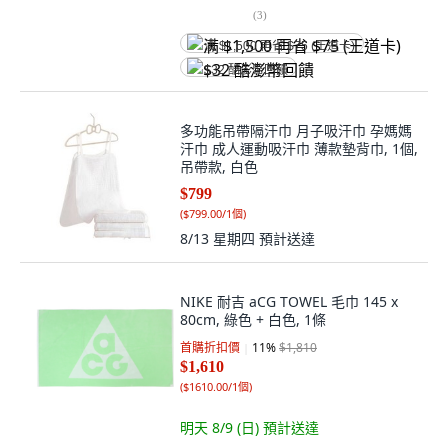
(
3
)
满 $1,500 再省 $75 (王道卡)
$32 酷澎幣回饋
多功能吊帶隔汗巾 月子吸汗巾 孕媽媽
汗巾 成人運動吸汗巾 薄款墊背巾, 1個,
吊帶款, 白色
$799
(
$799.00/1個
)
8/13 星期四
預計送達
NIKE 耐吉 aCG TOWEL 毛巾 145 x
80cm, 綠色 + 白色, 1條
首購折扣價
11
%
$1,810
$1,610
(
$1610.00/1個
)
明天 8/9 (日)
預計送達