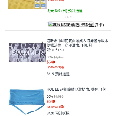
明天 8/9 (日)
預計送達
(
172
)
满 $1,500 再省 $75 (王道卡)
速幹浴巾印花雙面絨成人海灘游泳吸水
便攜活性可穿沙灘巾, 1個, 迷
彩:70*150
60
%
$1,350
$540
(
$540.00/1個
)
8/19
預計送達
HOL EE 超細纖維沙灘椅巾, 藍色, 1個
50
%
$1,080
$540
(
$540.00/1個
)
8/20
預計送達