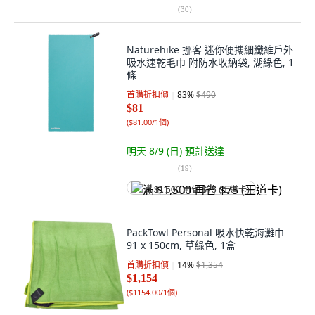
(
30
)
Naturehike 挪客 迷你便攜細纖維戶外
吸水速乾毛巾 附防水收納袋, 湖綠色, 1
條
首購折扣價
83
%
$490
$81
(
$81.00/1個
)
明天 8/9 (日)
預計送達
(
19
)
满 $1,500 再省 $75 (王道卡)
PackTowl Personal 吸水快乾海灘巾
91 x 150cm, 草綠色, 1盒
首購折扣價
14
%
$1,354
$1,154
(
$1154.00/1個
)