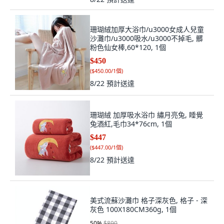
珊瑚絨加厚大浴巾/u3000女成人兒童
沙灘巾/u3000吸水/u3000不掉毛, 髒
粉色仙女棒,60*120, 1個
$450
(
$450.00/1個
)
8/22
預計送達
珊瑚絨 加厚吸水浴巾 繡月亮兔, 睡覺
兔酒紅,毛巾34*76cm, 1個
$447
(
$447.00/1個
)
8/22
預計送達
美式流蘇沙灘巾 格子深灰色, 格子 - 深
灰色 100X180CM360g, 1個
50
%
$890