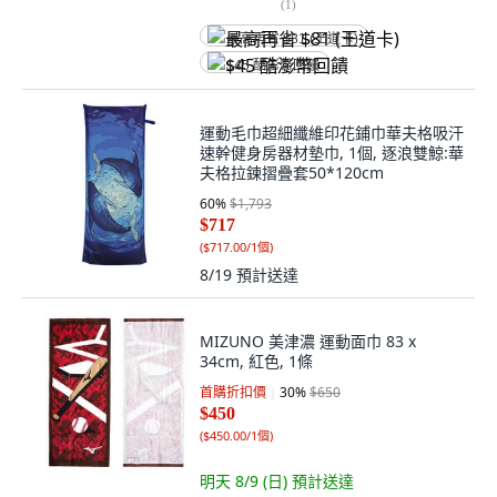
(
1
)
最高再省 $81 (王道卡)
$45 酷澎幣回饋
運動毛巾超細纖維印花鋪巾華夫格吸汗
速幹健身房器材墊巾, 1個, 逐浪雙鯨:華
夫格拉鍊摺疊套50*120cm
60
%
$1,793
$717
(
$717.00/1個
)
8/19
預計送達
MIZUNO 美津濃 運動面巾 83 x
34cm, 紅色, 1條
首購折扣價
30
%
$650
$450
(
$450.00/1個
)
明天 8/9 (日)
預計送達