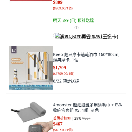
$809
(
$809.00/1個
)
明天 8/9 (日)
預計送達
(
1
)
满 $1,500 再省 $75 (王道卡)
Keep 經典摩卡速乾浴巾 160*80cm,
經典摩卡, 1個
$1,709
(
$1709.00/1個
)
8/22
預計送達
4monster 超細纖維多用途毛巾 + EVA
收納盒套組 XS, 1組, 灰色
首購折扣價
29
%
$667
$467
(
$467.00/1個
)