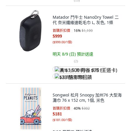
(
15
)
Matador 鬥牛士 NanoDry Towel 二
代 奈米纖維速乾毛巾 L, 灰色, 1條
首購折扣價
16
%
$1,199
$999
(
$999.00/1個
)
明天 8/9 (日)
預計送達
(
2
)
满 $1,500 再省 $75 (王道卡)
$33 酷澎幣回饋
Songwol 松月 Snoopy 加州76 大型海
灘巾 76 x 152 cm, 1個, 米色
首購折扣價
40
%
$302
$181
(
$181.00/1個
)