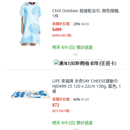
Chill Outdoor 超速乾浴巾, 顏色隨機,
1件
首購折扣價
28
%
$699
$499
(
$499.00/1個
)
明天 8/9 (日)
預計送達
(
1
)
满 $1,500 再省 $75 (王道卡)
LIFE 來福牌 米奇SAY CHEESE運動巾
HJD499-25 120 x 22cm 130g, 藍色, 1
條
首購折扣價
40
%
$120
$72
(
$72.00/1個
)
明天 8/9 (日)
預計送達
(
13
)