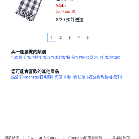
$445
(
$445.00/1個
)
8/20
預計送達
2
3
4
5
1
與一起瀏覽的類別
毛巾
擦手巾/洗臉毛巾
浴巾
沐浴巾/搓澡巾
浴袍
頭髮專用毛巾/包頭巾
您可能會喜歡的其他產品
酷洛米
4monster
日系頭巾
涼感巾
毛巾帽
防曬斗篷
浴帽
乾髮帽
擦汗巾
Investor Relations
關於酷澎
Coupang使用者條款
退換貨政策