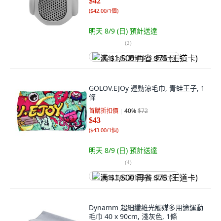
$42
(
$42.00/1個
)
明天 8/9 (日)
預計送達
(
2
)
满 $1,500 再省 $75 (王道卡)
GOLOV.EJOy 運動涼毛巾, 青蛙王子, 1
條
首購折扣價
40
%
$72
$43
(
$43.00/1個
)
明天 8/9 (日)
預計送達
(
4
)
满 $1,500 再省 $75 (王道卡)
Dynamm 超細纖維光觸媒多用途運動
毛巾 40 x 90cm, 淺灰色, 1條