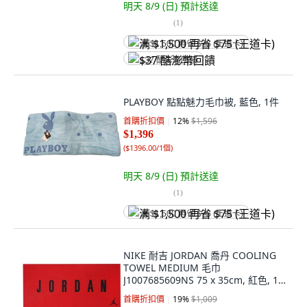
明天 8/9 (日)
預計送達
(
1
)
满 $1,500 再省 $75 (王道卡)
$37 酷澎幣回饋
PLAYBOY 點點魅力毛巾被, 藍色, 1件
首購折扣價
12
%
$1,596
$1,396
(
$1396.00/1個
)
明天 8/9 (日)
預計送達
(
1
)
满 $1,500 再省 $75 (王道卡)
NIKE 耐吉 JORDAN 喬丹 COOLING
TOWEL MEDIUM 毛巾
J1007685609NS 75 x 35cm, 紅色, 1
條
首購折扣價
19
%
$1,009