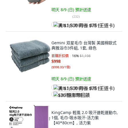
明天 8/9 (日)
預計送達
(
232
)
满 $1,500 再省 $75 (王道卡)
Gemini 双星毛巾 台灣製 美國棉歐式
典雅浴巾3件組, 1套, 綠色
首購折扣價
16
%
$1,198
$998
(
$998.00/1個
)
明天 8/9 (日)
預計送達
满 $1,500 再省 $75 (王道卡)
$36 酷澎幣回饋
KingCamp 輕風 2.0 吸汗速乾運動巾,
1個, 毛巾-吸水吸汗-活力紫
【40*80cm】, 活力紫