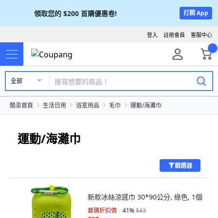
領取您的
$200
首購優惠卷!
打開 App
登入
註冊會員
客服中心
全部
酷澎首頁
生活日用
浴室用品
毛巾
運動/海灘巾
運動/海灘巾
篩選器
新款冰絲涼感巾 30*90公分, 綠色, 1個
首購折扣價
41
%
$43