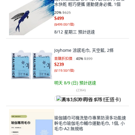
水快乾 輕巧便攜 運動健身必備, 1個
20
%
$625
$499
(
$499.00/1個
)
8/12 星期三
預計送達
Joyhome 涼感毛巾, 天空藍, 2條
首購折扣價
40
%
$399
$239
(
$119.50/1個
)
明天 8/9 (日)
預計送達
(
2364
)
满 $1,500 再省 $75 (王道卡)
瑜伽鋪巾可機洗墊巾專業防滑多功能速
幹毛巾瑜伽毛巾輔巾運動毛巾, 1個, 小
毛巾-A2:無規格