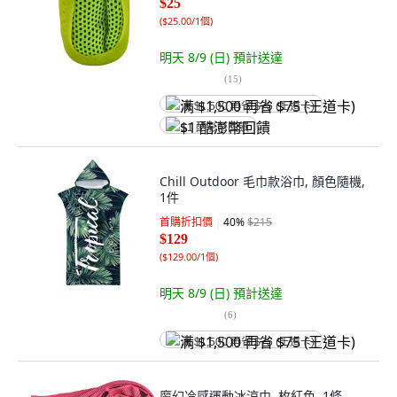
$25
(
$25.00/1個
)
明天 8/9 (日)
預計送達
(
15
)
满 $1,500 再省 $75 (王道卡)
$1 酷澎幣回饋
Chill Outdoor 毛巾款浴巾, 顏色隨機,
1件
首購折扣價
40
%
$215
$129
(
$129.00/1個
)
明天 8/9 (日)
預計送達
(
6
)
满 $1,500 再省 $75 (王道卡)
魔幻冷感運動冰涼巾, 枚紅色, 1條