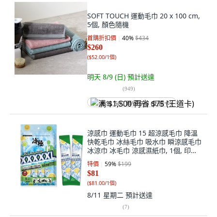
SOFT TOUCH 運動毛巾 20 x 100 cm,
5個, 顏色隨機
首購折扣價
40
%
$434
$260
(
$52.00/1個
)
明天 8/9 (日)
預計送達
(
949
)
满 $1,500 再省 $75 (王道卡)
涼感巾 運動毛巾 15 超涼感毛巾 降溫
快乾毛巾 冰絲毛巾 吸水巾 瞬涼感毛巾
冰涼巾 冰毛巾 涼感濕紙巾, 1個, 印花
款
特價
59
%
$199
$81
(
$81.00/1個
)
8/11 星期二
預計送達
(
7
)