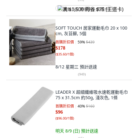
满 $1,500 再省 $75 (王道卡)
SOFT TOUCH 居家運動毛巾 20 x 100
cm, 灰苔蘚, 5個
首購折扣價
59
%
$439
$178
(
$35.60/1個
)
8/12 星期三
預計送達
(
949
)
LEADER X 超細纖維吸水速乾運動毛巾
75 x 31.5cm 約50g, 淺灰色, 1條
首購折扣價
40
%
$160
$96
(
$96.00/1個
)
明天 8/9 (日)
預計送達