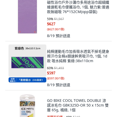
磁性浴巾戶外沙灘巾多用途浴巾超細纖
維速乾毛巾便攜浴巾, 1個, 魅力紫:普通
款無磁吸 76*152CM(opp袋裝)
59
%
$1,567
$627
(
$627.00/1個
)
8/19
預計送達
純棉運動毛巾加長吸水透氣不掉毛健身
擦汗巾全棉a類速幹男吸汗巾, 1個, 1d
款 吸水純棉 紫綠:38x110cm
60
%
$1,493
$597
(
$597.00/1個
)
8/19
預計送達
GO BIKE COOL TOWEL DOUBLE 涼
感冰毛巾 GBK325D-OR 50 x 15cm 雙
層 65g, 橘綠, 1個