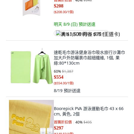
首購折扣價
40
%
$348
$208
(
$208.00/1個
)
明天 8/9 (日)
預計送達
满 $1,500 再省 $75 (王道卡)
速乾毛巾游泳健身浴巾吸水旅行沙灘巾
加大戶外防曬裹巾超細纖維, 1個, 果
綠:80*130cm
60
%
$1,387
$554
(
$554.00/1個
)
8/19
預計送達
Boorepick PVA 游泳運動毛巾 43 x 66
cm, 黃色, 2個
首購折扣價
40
%
$495
$297
(
$148.50/1個
)