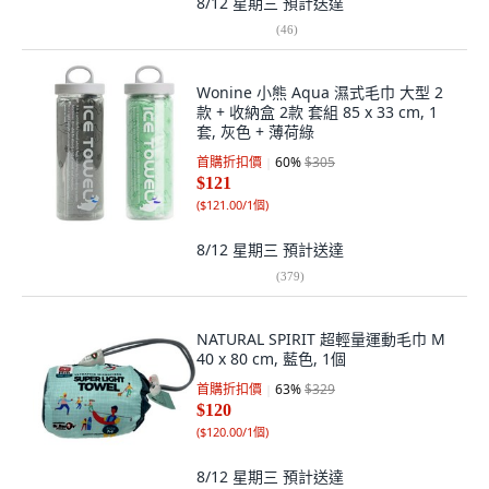
8/12 星期三
預計送達
(
46
)
Wonine 小熊 Aqua 濕式毛巾 大型 2
款 + 收納盒 2款 套組 85 x 33 cm, 1
套, 灰色 + 薄荷綠
首購折扣價
60
%
$305
$121
(
$121.00/1個
)
8/12 星期三
預計送達
(
379
)
NATURAL SPIRIT 超輕量運動毛巾 M
40 x 80 cm, 藍色, 1個
首購折扣價
63
%
$329
$120
(
$120.00/1個
)
8/12 星期三
預計送達