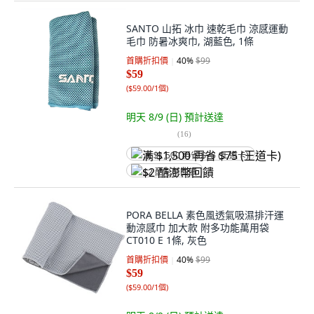
SANTO 山拓 冰巾 速乾毛巾 涼感運動
毛巾 防暑冰爽巾, 湖藍色, 1條
首購折扣價
40
%
$99
$59
(
$59.00/1個
)
明天 8/9 (日)
預計送達
(
16
)
满 $1,500 再省 $75 (王道卡)
$2 酷澎幣回饋
PORA BELLA 素色風透氣吸濕排汗運
動涼感巾 加大款 附多功能萬用袋
CT010 E 1條, 灰色
首購折扣價
40
%
$99
$59
(
$59.00/1個
)