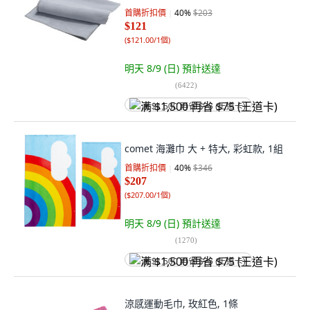
首購折扣價
40
%
$203
$121
(
$121.00/1個
)
明天 8/9 (日)
預計送達
(
6422
)
满 $1,500 再省 $75 (王道卡)
comet 海灘巾 大 + 特大, 彩虹款, 1組
首購折扣價
40
%
$346
$207
(
$207.00/1個
)
明天 8/9 (日)
預計送達
(
1270
)
满 $1,500 再省 $75 (王道卡)
涼感運動毛巾, 玫紅色, 1條