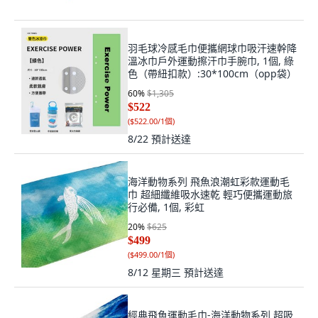
羽毛球冷感毛巾便攜網球巾吸汗速幹降
溫冰巾戶外運動擦汗巾手腕巾, 1個, 綠
色（帶紐扣款）:30*100cm（opp袋）
60
%
$1,305
$522
(
$522.00/1個
)
8/22
預計送達
海洋動物系列 飛魚浪潮虹彩款運動毛
巾 超細纖維吸水速乾 輕巧便攜運動旅
行必備, 1個, 彩虹
20
%
$625
$499
(
$499.00/1個
)
8/12 星期三
預計送達
經典飛魚運動毛巾-海洋動物系列 超吸