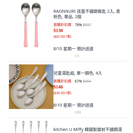
RAONNURI 孩童不鏽鋼餐匙 2入, 柔
粉色, 單品, 2個
首購折扣價
78
%
$597
$130
(
$65.00/1套
)
8/10 星期一
預計送達
(
7
)
兒童湯匙組, 單一顏色, 4入
首購折扣價
67
%
$454
$146
(
$36.50/1套
)
8/10 星期一
預計送達
(
10
)
kitchen U Miffy 韓國製雷射不鏽鋼湯