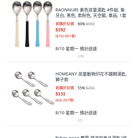
RAONNURI 素色孩童湯匙 4件組, 象
牙白, 黑色, 柔粉色, 天空藍, 單品, 1套
首購折扣價
80
%
$999
$192
(
$192.00/1套
)
8/10 星期一
預計送達
(
20
)
HOMEANY 孩童動物印花不鏽鋼湯匙,
獅子款
首購折扣價
55
%
$293
$131
(
$26.20/1個
)
8/10 星期一
預計送達
(
2
)
fisher-price 費雪 感溫副食品湯匙2件