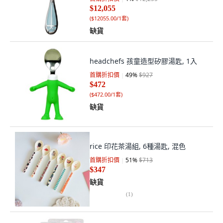
$12,055
(
$12055.00/1套
)
缺貨
headchefs 孩童造型矽膠湯匙, 1入
首購折扣價
49
%
$927
$472
(
$472.00/1套
)
缺貨
rice 印花茶湯組, 6種湯匙, 混色
首購折扣價
51
%
$713
$347
缺貨
(
1
)