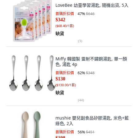
LoveBee 幼童學習湯匙, 隨機出貨, 5入
首購折扣價
47
%
$646
$342
(
$68.40/1套
)
缺貨
(
3
)
Miffy 韓國製 雷射不鏽鋼湯匙, 單一顏
色, 湯匙 4p
首購折扣價
62
%
$348
$130
(
$130.00/1套
)
缺貨
(
44
)
mushie 嬰兒副食品矽膠湯匙, 米色+藍
綠色, 2入
首購折扣價
56
%
$451
$198