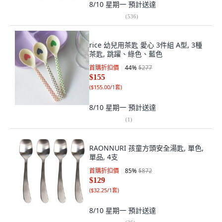
8/10 星期一
預計送達
(
536
)
rice 幼兒用茶匙 愛心 3件組 A型, 3種
茶匙, 跳躍、綠色、藍色
首購折扣價
44
%
$277
$155
(
$155.00/1套
)
8/10 星期一
預計送達
(
1
)
RAONNURI 孩童方頭安全湯匙, 單色,
單品, 4支
首購折扣價
85
%
$872
$129
(
$32.25/1套
)
8/10 星期一
預計送達