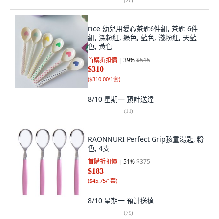
(
26
)
rice 幼兒用愛心茶匙6件組, 茶匙 6件
組, 深粉紅, 綠色, 藍色, 淺粉紅, 天藍
色, 黃色
首購折扣價
39
%
$515
$310
(
$310.00/1套
)
8/10 星期一
預計送達
(
11
)
RAONNURI Perfect Grip孩童湯匙, 粉
色, 4支
首購折扣價
51
%
$375
$183
(
$45.75/1套
)
8/10 星期一
預計送達
(
79
)