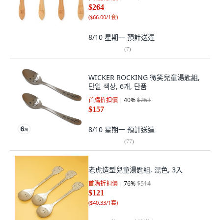
$264
(
$66.00/1套
)
8/10 星期一
預計送達
(
7
)
WICKER ROCKING 微笑兒童湯匙組,
단일 색상, 6개, 단품
首購折扣價
40
%
$263
$157
8/10 星期一
預計送達
(
77
)
老虎造型兒童湯匙組, 混色, 3入
首購折扣價
76
%
$514
$121
(
$40.33/1套
)