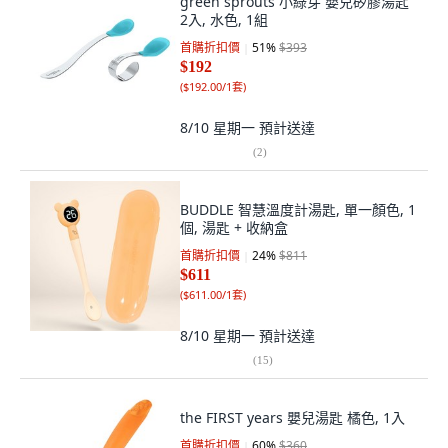
green sprouts 小綠芽 嬰兒矽膠湯匙
2入, 水色, 1組
首購折扣價
51
%
$393
$192
(
$192.00/1套
)
8/10 星期一
預計送達
(
2
)
BUDDLE 智慧溫度計湯匙, 單一顏色, 1
個, 湯匙 + 收納盒
首購折扣價
24
%
$811
$611
(
$611.00/1套
)
8/10 星期一
預計送達
(
15
)
the FIRST years 嬰兒湯匙 橘色, 1入
首購折扣價
60
%
$360