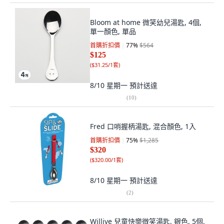
Bloom at home 微笑幼兒湯匙, 4個,
單一顏色, 單品
首購折扣價
77
%
$564
$125
(
$31.25/1套
)
8/10 星期一
預計送達
(
10
)
Fred 口哨握柄湯匙, 混合顏色, 1入
首購折扣價
75
%
$1,285
$320
(
$320.00/1套
)
8/10 星期一
預計送達
(
2
)
Willive 兒童快樂微笑湯匙, 銀色, 5個,