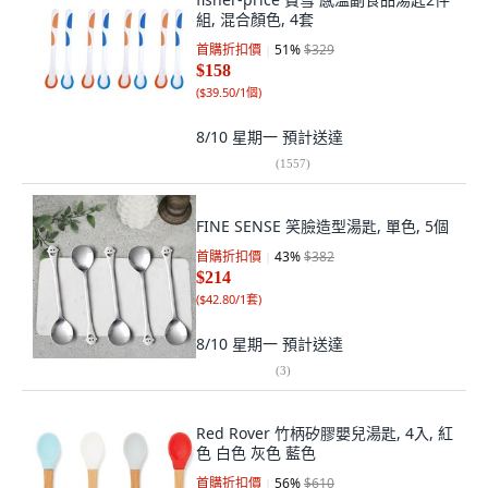
組, 混合顏色, 4套
首購折扣價
51
%
$329
$158
(
$39.50/1個
)
8/10 星期一
預計送達
(
1557
)
FINE SENSE 笑臉造型湯匙, 單色, 5個
首購折扣價
43
%
$382
$214
(
$42.80/1套
)
8/10 星期一
預計送達
(
3
)
Red Rover 竹柄矽膠嬰兒湯匙, 4入, 紅
色 白色 灰色 藍色
首購折扣價
56
%
$610