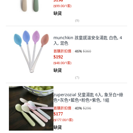
(
$99.00/1套
)
缺貨
(
9
)
munchkin 孩童感溫安全湯匙 白色, 4
入, 混色
首購折扣價
46
%
$360
$192
(
$48.00/1套
)
缺貨
(
7
)
zuperzozial 兒童湯匙 6入, 象牙白+綠
色+灰色+藍色+粉色+紫色, 1組
首購折扣價
40
%
$296
$177
(
$177.00/1套
)
缺貨