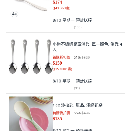
$174
(
$43.50/1套
)
8/10 星期一
預計送達
(
130
)
小熊不鏽鋼兒童湯匙, 單一顏色, 湯匙 4
入
首購折扣價
51
%
$329
$159
(
$159.00/1套
)
8/10 星期一
預計送達
(
99
)
rice 沙拉匙, 單品, 淺綠花朵
首購折扣價
66
%
$405
$135
8/10 星期一
預計送達