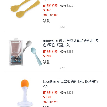
首購折扣價
49
%
$329
$167
(
$83.50/1套
)
缺貨
(
39
)
miniware 微兒 矽膠副食品湯匙組, 灰
色+藍色, 湯匙 2入
首購折扣價
40
%
$331
$198
缺貨
(
28
)
LoveBee 幼兒學習湯匙 L號, 隨機出貨,
2入
首購折扣價
49
%
$258
$130
(
$65.00/1套
)