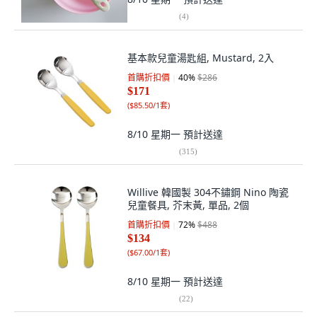
(
4
)
基本款兒童湯匙組, Mustard, 2入
首購折扣價
40
%
$286
$171
(
$85.50/1套
)
8/10 星期一
預計送達
(
315
)
Willive 韓國製 304不鏽鋼 Nino 陶瓷
兒童餐具, 芥末黃, 單品, 2個
首購折扣價
72
%
$488
$134
(
$67.00/1套
)
8/10 星期一
預計送達
(
22
)