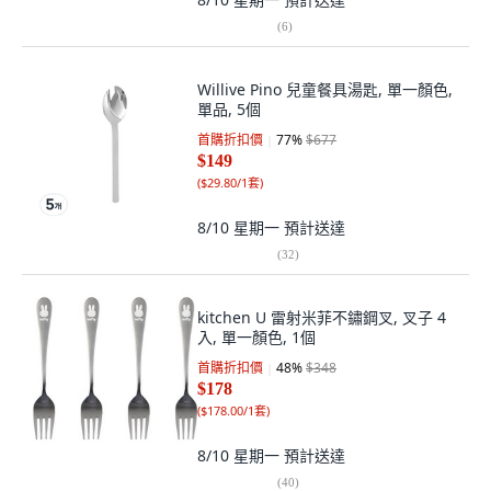
(
6
)
Willive Pino 兒童餐具湯匙, 單一顏色,
單品, 5個
首購折扣價
77
%
$677
$149
(
$29.80/1套
)
8/10 星期一
預計送達
(
32
)
kitchen U 雷射米菲不鏽鋼叉, 叉子 4
入, 單一顏色, 1個
首購折扣價
48
%
$348
$178
(
$178.00/1套
)
8/10 星期一
預計送達
(
40
)