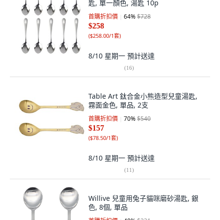
匙, 單一顏色, 湯匙 10p
首購折扣價
64
%
$728
$258
(
$258.00/1套
)
8/10 星期一
預計送達
(
16
)
Table Art 鈦合金小熊造型兒童湯匙,
霧面金色, 單品, 2支
首購折扣價
70
%
$540
$157
(
$78.50/1套
)
8/10 星期一
預計送達
(
11
)
Willive 兒童用兔子貓咪磨砂湯匙, 銀
色, 8個, 單品