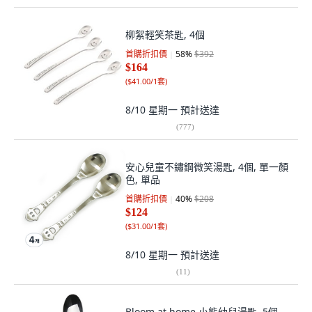
柳絮輕笑茶匙, 4個
首購折扣價
58
%
$392
$164
(
$41.00/1套
)
8/10 星期一
預計送達
(
777
)
安心兒童不鏽鋼微笑湯匙, 4個, 單一顏
色, 單品
首購折扣價
40
%
$208
$124
(
$31.00/1套
)
8/10 星期一
預計送達
(
11
)
Bloom at home 小熊幼兒湯匙, 5個,