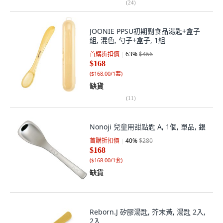
(
24
)
JOONIE PPSU初期副食品湯匙+盒子
組, 混色, 勺子+盒子, 1組
首購折扣價
63
%
$466
$168
(
$168.00/1套
)
缺貨
(
11
)
Nonoji 兒童用甜點匙 A, 1個, 單品, 銀
首購折扣價
40
%
$280
$168
(
$168.00/1套
)
缺貨
Reborn.J 矽膠湯匙, 芥末黃, 湯匙 2入,
2入