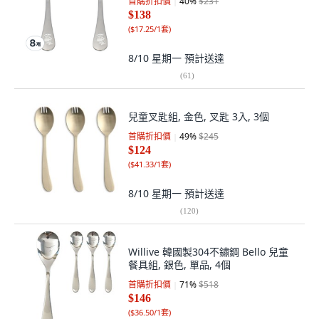
首購折扣價
40
%
$231
$138
(
$17.25/1套
)
8/10 星期一
預計送達
(
61
)
兒童叉匙組, 金色, 叉匙 3入, 3個
首購折扣價
49
%
$245
$124
(
$41.33/1套
)
8/10 星期一
預計送達
(
120
)
Willive 韓國製304不鏽鋼 Bello 兒童
餐具組, 銀色, 單品, 4個
首購折扣價
71
%
$518
$146
(
$36.50/1套
)