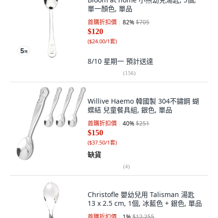
單一顏色, 單品
首購折扣價
82
%
$705
$120
(
$24.00/1套
)
8/10 星期一
預計送達
(
156
)
Willive Haemo 韓國製 304不鏽鋼 蝴
蝶結 兒童餐具組, 銀色, 單品
首購折扣價
40
%
$251
$150
(
$37.50/1套
)
缺貨
(
4
)
Christofle 嬰幼兒用 Talisman 湯匙
13 x 2.5 cm, 1個, 冰藍色 + 銀色, 單品
首購折扣價
1
%
$12,255