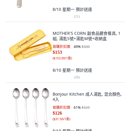
8/10 星期一
預計送達
(
21
)
MOTHER'S CORN 副食品餵食餐具, 1
組, 湯匙S號+湯匙M號+收納盒
首購折扣價
49
%
$300
$153
(
$153.00/1套
)
8/10 星期一
預計送達
(
59
)
Bonjour Kitchen 成人湯匙, 混合顏色,
4入
首購折扣價
61
%
$329
$126
(
$31.50/1套
)
8/10 星期一
預計送達