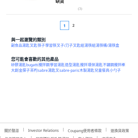
缺貨
(
3
)
2
1
與一起瀏覽的類別
副食品湯匙
叉匙
筷子
學習筷
叉子/刀子
叉匙組
湯筷組
湯筷桶/湯筷盒
您可能會喜歡的其他產品
矽膠湯匙
bugatti
攪拌鋼
學習湯匙
造型湯匙
攪拌
環保湯匙
不鏽鋼攪拌棒
大創
金探子
茶杓
sabre
湯匙叉
sabre-paris
木製湯匙
兒童餐具
小勺子
Investor Relations
關於酷澎
Coupang使用者條款
退換貨政策