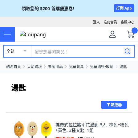
領取您的
$200
首購優惠卷!
打開 App
登入
註冊會員
客服中心
全部
酷澎首頁
火箭跨境
餐廚用品
兒童餐具
兒童湯筷/收納
湯匙
湯匙
篩選器
攜帶式拉拉熊印花湯匙 3入, 棕色+粉色
+黃色, 3種叉匙, 1組