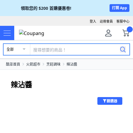
領取您的
$200
首購優惠卷!
打開 App
登入
註冊會員
客服中心
全部
酷澎首頁
火箭超市
烹飪調味
辣沾醬
辣沾醬
篩選器