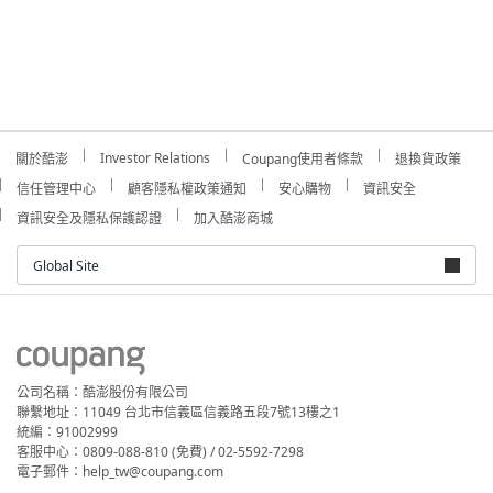
Investor Relations
關於酷澎
Coupang使用者條款
退換貨政策
信任管理中心
顧客隱私權政策通知
安心購物
資訊安全
資訊安全及隱私保護認證
加入酷澎商城
Global Site
公司名稱：酷澎股份有限公司
聯繫地址：11049 台北市信義區信義路五段7號13樓之1
統編：91002999
客服中心：0809-088-810 (免費) / 02-5592-7298
電子郵件：help_tw@coupang.com