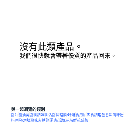
沒有此類產品。
我們很快就會帶著優質的產品回來。
與一起瀏覽的類別
醬油
醬油膏
醬料調味料
沾醬
料理醋/味醂
食用油
即食調理包
香料調味粉
料理粉/烘焙粉
味素
糖
鹽
湯底/湯塊
乾海鮮
乾蔬菜