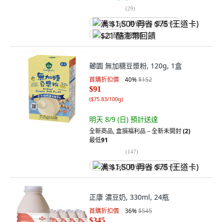
(
29
)
满 $1,500 再省 $75 (王道卡)
$21 酷澎幣回饋
薌園 無加糖豆漿粉, 120g, 1盒
首購折扣價
40
%
$152
$91
(
$75.83/100g
)
明天 8/9 (日)
預計送達
全新商品
,
盒損福利品 – 全新未開封
(2)
最低
91
(
147
)
满 $1,500 再省 $75 (王道卡)
正康 濃豆奶, 330ml, 24瓶
首購折扣價
36
%
$545
$345