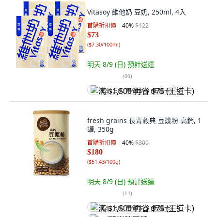
Vitasoy 維他奶 豆奶, 250ml, 4入
首購折扣價
40
%
$122
$73
(
$7.30/100ml
)
明天 8/9 (日)
預計送達
(
66
)
满 $1,500 再省 $75 (王道卡)
fresh grains 長青穀典 豆漿粉 高鈣, 1
罐, 350g
首購折扣價
40
%
$300
$180
(
$51.43/100g
)
明天 8/9 (日)
預計送達
(
14
)
满 $1,500 再省 $75 (王道卡)