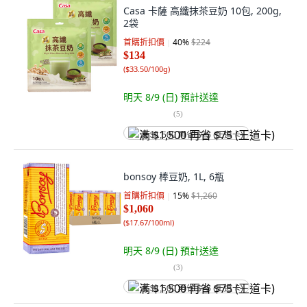
Casa 卡薩 高纖抹茶豆奶 10包, 200g,
2袋
首購折扣價
40
%
$224
$134
(
$33.50/100g
)
明天 8/9 (日)
預計送達
(
5
)
满 $1,500 再省 $75 (王道卡)
bonsoy 棒豆奶, 1L, 6瓶
首購折扣價
15
%
$1,260
$1,060
(
$17.67/100ml
)
明天 8/9 (日)
預計送達
(
3
)
满 $1,500 再省 $75 (王道卡)