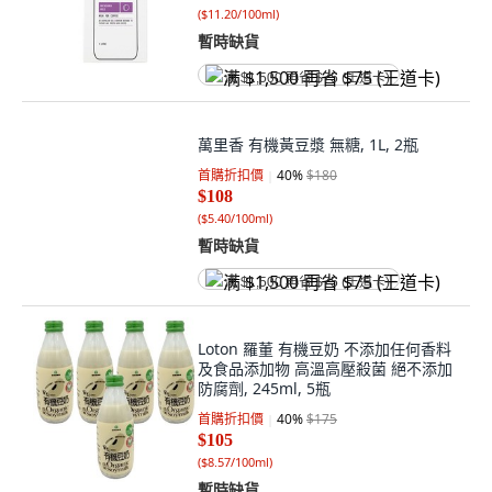
(
$11.20/100ml
)
暫時缺貨
满 $1,500 再省 $75 (王道卡)
萬里香 有機黃豆漿 無糖, 1L, 2瓶
首購折扣價
40
%
$180
$108
(
$5.40/100ml
)
暫時缺貨
满 $1,500 再省 $75 (王道卡)
Loton 羅董 有機豆奶 不添加任何香料
及食品添加物 高溫高壓殺菌 絕不添加
防腐劑, 245ml, 5瓶
首購折扣價
40
%
$175
$105
(
$8.57/100ml
)
暫時缺貨