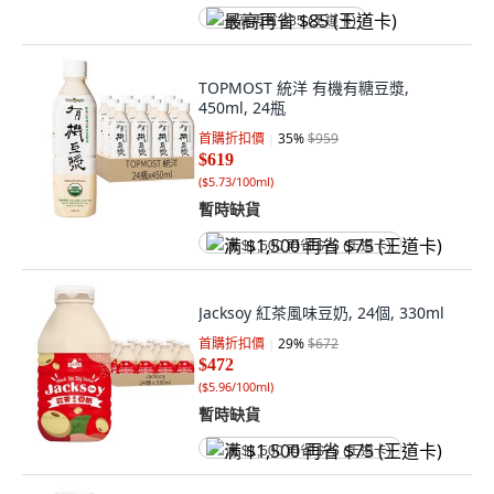
最高再省 $85 (王道卡)
TOPMOST 統洋 有機有糖豆漿,
450ml, 24瓶
首購折扣價
35
%
$959
$619
(
$5.73/100ml
)
暫時缺貨
满 $1,500 再省 $75 (王道卡)
Jacksoy 紅茶風味豆奶, 24個, 330ml
首購折扣價
29
%
$672
$472
(
$5.96/100ml
)
暫時缺貨
满 $1,500 再省 $75 (王道卡)