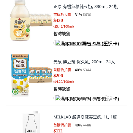
正康 有機無糖純豆奶, 330ml, 24瓶
首購折扣價
31
%
$630
$430
(
$5.43/100ml
)
暫時缺貨
满 $1,500 再省 $75 (王道卡)
光泉 鮮豆漿 保久乳, 200ml, 24入
首購折扣價
40
%
$344
$206
(
$4.29/100ml
)
暫時缺貨
满 $1,500 再省 $75 (王道卡)
MILKLAB 嚴選夏威夷豆奶, 1L, 1瓶
首購折扣價
40
%
$188
$112