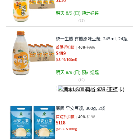
$216
明天 8/9 (日)
預計送達
(
33
)
統一生機 有機原味豆漿, 245ml, 24瓶
首購折扣價
46
%
$936
$499
(
$8.49/100ml
)
明天 8/9 (日)
預計送達
(
19
)
满 $1,500 再省 $75 (王道卡)
薌園 早安豆漿, 300g, 2袋
首購折扣價
40
%
$198
$118
(
$19.67/100g
)