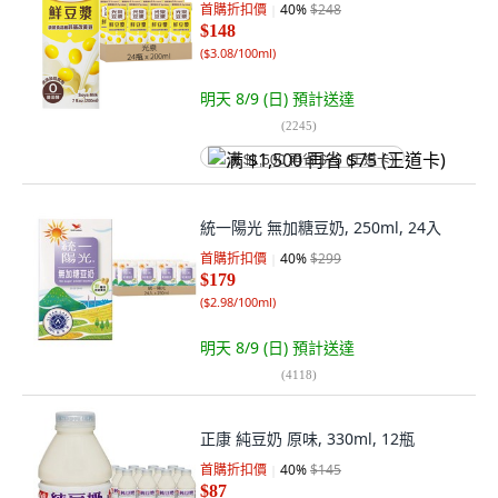
首購折扣價
40
%
$248
$148
(
$3.08/100ml
)
明天 8/9 (日)
預計送達
(
2245
)
满 $1,500 再省 $75 (王道卡)
統一陽光 無加糖豆奶, 250ml, 24入
首購折扣價
40
%
$299
$179
(
$2.98/100ml
)
明天 8/9 (日)
預計送達
(
4118
)
正康 純豆奶 原味, 330ml, 12瓶
首購折扣價
40
%
$145
$87