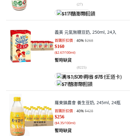
(
27
)
$17 酷澎幣回饋
義美 元氣無糖豆奶, 250ml, 24入
首購折扣價
40
%
$268
$160
(
$2.67/100ml
)
暫時缺貨
(
8225
)
满 $1,500 再省 $75 (王道卡)
$7 酷澎幣回饋
羅東鎮農會 養生豆奶, 245ml, 24瓶
首購折扣價
40
%
$428
$256
(
$4.35/100ml
)
暫時缺貨