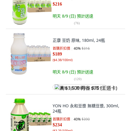
$216
明天 8/9 (日)
預計送達
(
76
)
正康 豆奶 原味, 180ml, 24瓶
首購折扣價
40
%
$316
$189
(
$4.38/100ml
)
明天 8/9 (日)
預計送達
(
120
)
满 $1,500 再省 $75 (王道卡)
YON HO 永和豆漿 無糖豆漿, 300ml,
24瓶
首購折扣價
40
%
$390
$234
(
$3.25/100ml
)