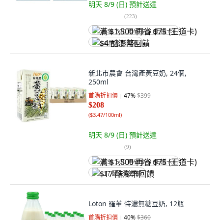
明天 8/9 (日)
預計送達
(
223
)
满 $1,500 再省 $75 (王道卡)
$4 酷澎幣回饋
新北市農會 台灣產黃豆奶, 24個,
250ml
首購折扣價
47
%
$399
$208
(
$3.47/100ml
)
明天 8/9 (日)
預計送達
(
9
)
满 $1,500 再省 $75 (王道卡)
$17 酷澎幣回饋
Loton 羅董 特濃無糖豆奶, 12瓶
首購折扣價
40
%
$360