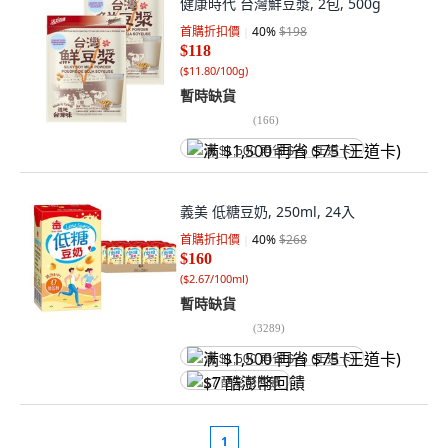
健康時代 台灣鮮豆漿, 2包, 500g
首購折扣價
40
%
$198
$118
(
$11.80/100g
)
暫時缺貨
(
166
)
满 $1,500 再省 $75 (王道卡)
義美 低糖豆奶, 250ml, 24入
首購折扣價
40
%
$268
$160
(
$2.67/100ml
)
暫時缺貨
(
3289
)
满 $1,500 再省 $75 (王道卡)
$7 酷澎幣回饋
1