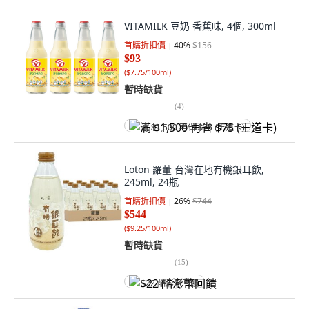
VITAMILK 豆奶 香蕉味, 4個, 300ml
首購折扣價
40
%
$156
$93
(
$7.75/100ml
)
暫時缺貨
(
4
)
满 $1,500 再省 $75 (王道卡)
Loton 羅董 台灣在地有機銀耳飲,
245ml, 24瓶
首購折扣價
26
%
$744
$544
(
$9.25/100ml
)
暫時缺貨
(
15
)
$22 酷澎幣回饋