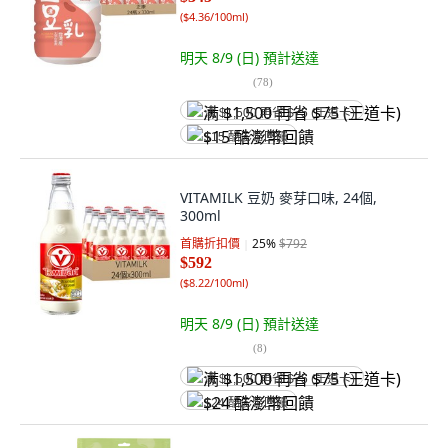
(
$4.36/100ml
)
明天 8/9 (日)
預計送達
(
78
)
满 $1,500 再省 $75 (王道卡)
$15 酷澎幣回饋
VITAMILK 豆奶 麥芽口味, 24個,
300ml
首購折扣價
25
%
$792
$592
(
$8.22/100ml
)
明天 8/9 (日)
預計送達
(
8
)
满 $1,500 再省 $75 (王道卡)
$24 酷澎幣回饋