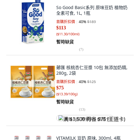
So Good Basic系列 原味豆奶 植物奶
全素可食, 1L, 1瓶
首購折扣價
40
%
$189
$113
(
$11.30/100ml
)
暫時缺貨
(
7
)
薌匯 核桃杏仁豆漿 10包 無添加奶精,
280g, 2袋
首購折扣價
40
%
$125
$75
(
$13.39/100g
)
暫時缺貨
(
13
)
满 $1,500 再省 $75 (王道卡)
VITAMILK 豆奶 原味, 300ml, 4瓶