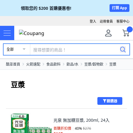
領取您的
$200
首購優惠卷!
打開 App
登入
註冊會員
客服中心
全部
酷澎首頁
火箭速配
食品飲料
飲品/水
豆漿/穀物飲
豆漿
豆漿
篩選器
光泉 無加糖豆漿, 200ml, 24入
首購折扣價
40
%
$276