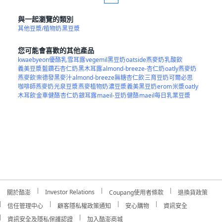
與一起瀏覽的類別
其他豆漿/植物奶
黑豆漿
您可能會喜歡的其他產品
kwaebyeon優酪乳
雪耳露
vegemil黑豆奶
oatside燕麥奶
乳酸飲
義美豆漿
藍鑽石杏仁奶
黑木耳露
almond-breeze-杏仁奶
oatly燕麥奶
燕麥飲
崇德發黑麥汁
almond-breeze無糖杏仁飲
三育豆奶
可爾必思
咖啡師燕麥奶
光泉豆漿
燕麥植物奶
濃豆漿
義美黑豆奶
erom
米漿
oatly
木耳飲
金車健酪
杏仁奶
銀耳露
maeil-豆奶
健酪
maeil每日乳業豆漿
Investor Relations
關於酷澎
Coupang使用者條款
退換貨政策
信任管理中心
顧客隱私權政策通知
安心購物
資訊安全
資訊安全及隱私保護認證
加入酷澎商城