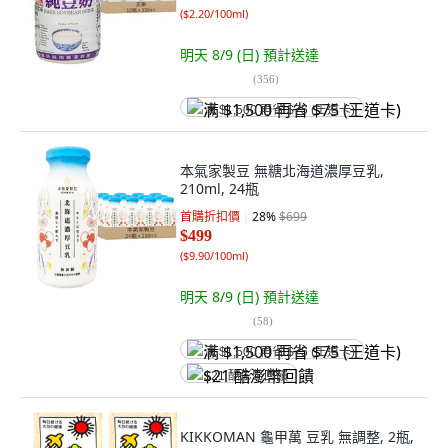
(
$2.20/100ml
)
明天 8/9 (日)
預計送達
(
356
)
满 $1,500 再省 $75 (王道卡)
本氣家製豆 無糖北海道濃厚豆乳,
210ml, 24瓶
首購折扣價
28
%
$699
$499
(
$9.90/100ml
)
明天 8/9 (日)
預計送達
(
58
)
满 $1,500 再省 $75 (王道卡)
$21 酷澎幣回饋
KIKKOMAN 龜甲萬 豆乳 無調整, 2瓶,