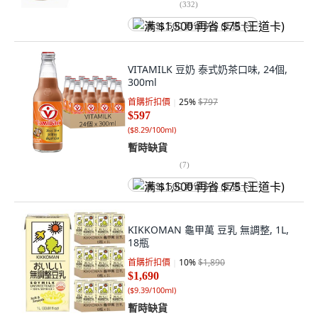
(
332
)
满 $1,500 再省 $75 (王道卡)
VITAMILK 豆奶 泰式奶茶口味, 24個,
300ml
首購折扣價
25
%
$797
$597
(
$8.29/100ml
)
暫時缺貨
(
7
)
满 $1,500 再省 $75 (王道卡)
KIKKOMAN 龜甲萬 豆乳 無調整, 1L,
18瓶
首購折扣價
10
%
$1,890
$1,690
(
$9.39/100ml
)
暫時缺貨