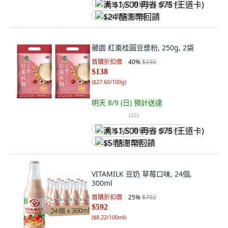
满 $1,500 再省 $75 (王道卡)
$24 酷澎幣回饋
薌園 紅棗桂圓豆漿粉, 250g, 2袋
首購折扣價
40
%
$230
$138
(
$27.60/100g
)
明天 8/9 (日)
預計送達
(
22
)
满 $1,500 再省 $75 (王道卡)
$5 酷澎幣回饋
VITAMILK 豆奶 草莓口味, 24個,
300ml
首購折扣價
25
%
$792
$592
(
$8.22/100ml
)