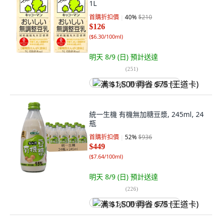
1L
首購折扣價
40
%
$210
$126
(
$6.30/100ml
)
明天 8/9 (日)
預計送達
(
251
)
满 $1,500 再省 $75 (王道卡)
統一生機 有機無加糖豆漿, 245ml, 24
瓶
首購折扣價
52
%
$936
$449
(
$7.64/100ml
)
明天 8/9 (日)
預計送達
(
226
)
满 $1,500 再省 $75 (王道卡)