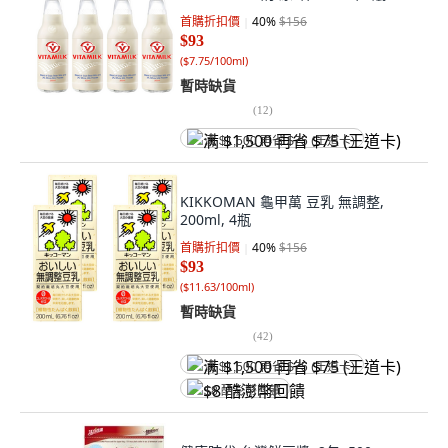
首購折扣價
40
%
$156
$93
(
$7.75/100ml
)
暫時缺貨
(
12
)
满 $1,500 再省 $75 (王道卡)
KIKKOMAN 龜甲萬 豆乳 無調整,
200ml, 4瓶
首購折扣價
40
%
$156
$93
(
$11.63/100ml
)
暫時缺貨
(
42
)
满 $1,500 再省 $75 (王道卡)
$8 酷澎幣回饋