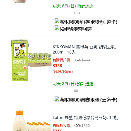
明天 8/9 (日)
預計送達
(
12
)
满 $1,500 再省 $75 (王道卡)
$24 酷澎幣回饋
KIKKOMAN 龜甲萬 豆乳 調製豆乳,
200ml, 18入
首購折扣價
35
%
$558
$358
(
$9.95/100ml
)
明天 8/9 (日)
預計送達
(
6
)
满 $1,500 再省 $75 (王道卡)
Loton 羅董 特濃低糖台灣豆奶, 12瓶
首購折扣價
40
%
$360