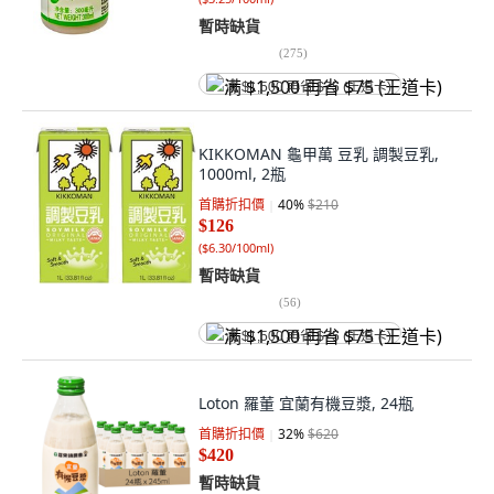
暫時缺貨
(
275
)
满 $1,500 再省 $75 (王道卡)
KIKKOMAN 龜甲萬 豆乳 調製豆乳,
1000ml, 2瓶
首購折扣價
40
%
$210
$126
(
$6.30/100ml
)
暫時缺貨
(
56
)
满 $1,500 再省 $75 (王道卡)
Loton 羅董 宜蘭有機豆漿, 24瓶
首購折扣價
32
%
$620
$420
暫時缺貨