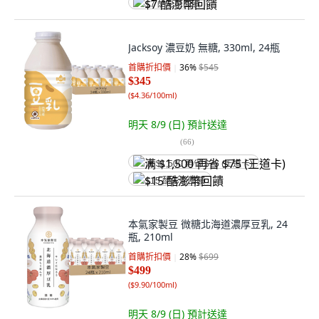
$7 酷澎幣回饋
Jacksoy 濃豆奶 無糖, 330ml, 24瓶
首購折扣價
36
%
$545
$345
(
$4.36/100ml
)
明天 8/9 (日)
預計送達
(
66
)
满 $1,500 再省 $75 (王道卡)
$15 酷澎幣回饋
本氣家製豆 微糖北海道濃厚豆乳, 24
瓶, 210ml
首購折扣價
28
%
$699
$499
(
$9.90/100ml
)
明天 8/9 (日)
預計送達