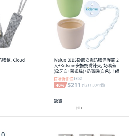
嘴鍊, Cloud
iValue BIBS矽膠安撫奶嘴保護蓋 2
入+Kidsme安撫奶嘴鍊夾, 奶嘴蓋
(象牙白+萊姆綠)+奶嘴鍊(白色), 1組
首購折扣價
$352
$211
40
%
(
$211.00/1個
)
缺貨
(
41
)