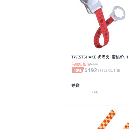
TWISTSHAKE 奶嘴夾, 蜜桃粉, 
首購折扣價
$321
$192
40
%
(
$192.00/1個
)
缺貨
(
13
)