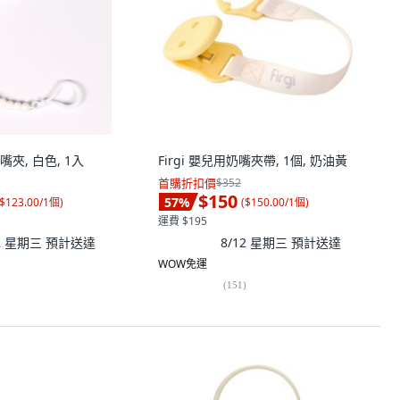
夾, 白色, 1入
Firgi 嬰兒用奶嘴夾帶, 1個, 奶油黃
首購折扣價
$352
$150
57
%
$123.00/1個
)
(
$150.00/1個
)
運費 $195
12 星期三
預計送達
8/12 星期三
預計送達
WOW免運
(
151
)