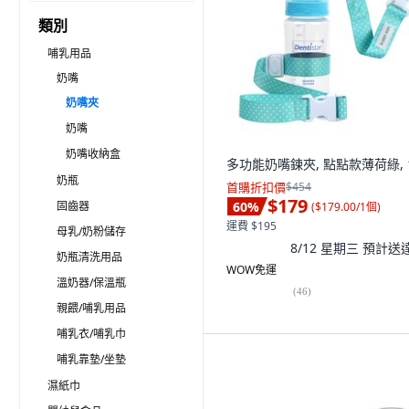
類別
哺乳用品
奶嘴
奶嘴夾
奶嘴
奶嘴收納盒
多功能奶嘴鍊夾, 點點款薄荷綠, 
奶瓶
首購折扣價
$454
$179
固齒器
60
%
(
$179.00/1個
)
運費 $195
母乳/奶粉儲存
8/12 星期三
預計送
奶瓶清洗用品
WOW免運
溫奶器/保溫瓶
(
46
)
親餵/哺乳用品
哺乳衣/哺乳巾
哺乳靠墊/坐墊
濕紙巾