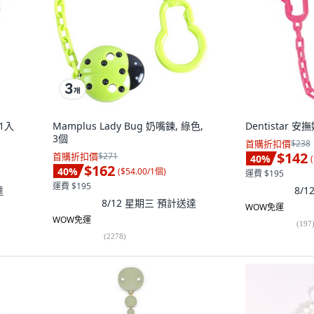
1入
Mamplus Lady Bug 奶嘴鍊, 綠色,
Dentistar 
3個
首購折扣價
$238
$142
首購折扣價
$271
40
%
(
$162
40
%
(
$54.00/1個
)
運費 $195
運費 $195
達
8/
8/12 星期三
預計送達
WOW免運
WOW免運
(
197
(
2278
)