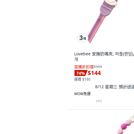
Lovebee 安撫奶嘴夾, 퍼플(랜덤),
개
首購折扣價
$564
$144
74
%
運費 $195
8/12 星期三
預計送
WOW免運
(
41
)