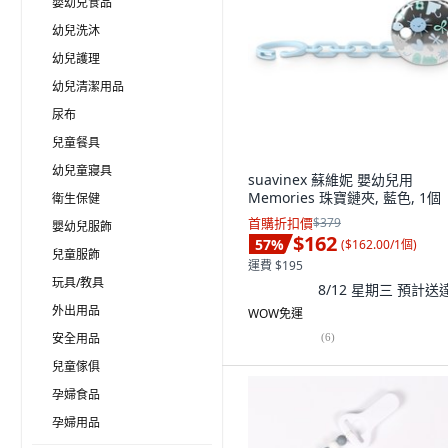
嬰幼兒食品
幼兒洗沐
幼兒護理
幼兒清潔用品
尿布
兒童餐具
幼兒童寢具
suavinex 蘇維妮 嬰幼兒用
Memories 珠寶鏈夾, 藍色, 1個
衛生保健
首購折扣價
$379
嬰幼兒服飾
$162
57
%
(
$162.00/1個
)
兒童服飾
運費 $195
玩具/教具
8/12 星期三
預計送
外出用品
WOW免運
安全用品
(
6
)
兒童傢俱
孕婦食品
孕婦用品