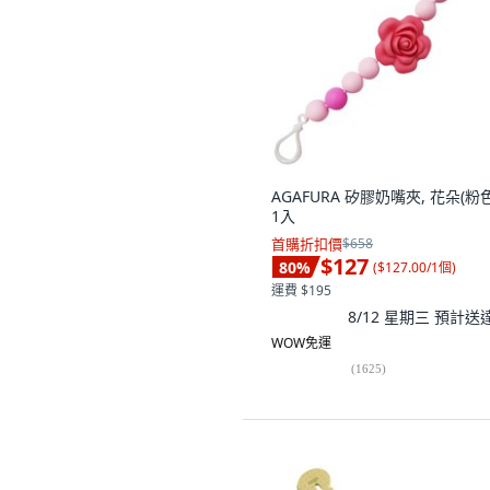
AGAFURA 矽膠奶嘴夾, 花朵(粉色
1入
首購折扣價
$658
$127
80
%
(
$127.00/1個
)
運費 $195
8/12 星期三
預計送
WOW免運
(
1625
)