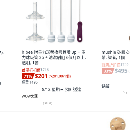
),
hibee 附重力球替換吸管嘴 3p + 重
mushie 矽
力球吸管 3p + 清潔刷組 6個月以上,
帶, 智者, 1個
透明, 1套
首購折扣價
$749
$495
首購折扣價
$716
33
%
(
$201
71
%
(
$201.00/1個
)
運費 $195
達
缺貨
8/12 星期三
預計送達
(
4
)
WOW免運
(
3168
)