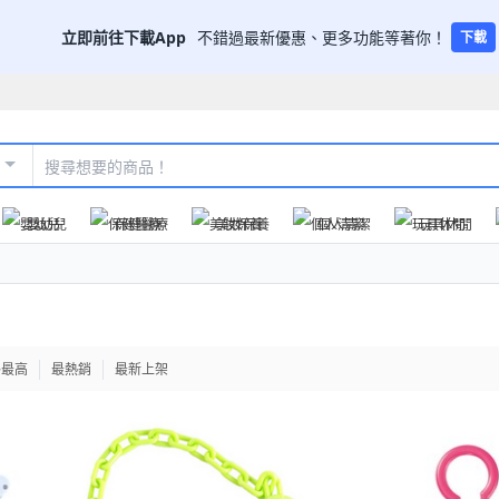
立即前往下載App
不錯過最新優惠、更多功能等著你！
下載
嬰幼兒
保健醫療
美妝保養
個人清潔
玩具休閒
格最高
最熱銷
最新上架