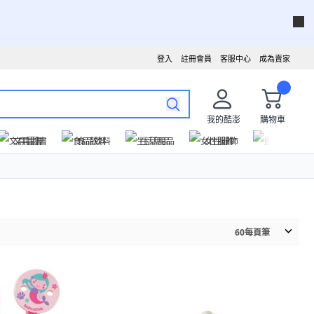
登入
註冊會員
客服中心
成為賣家
我的酷澎
購物車
文具圖書
食品飲料
生活用品
女性服飾
運動戶外
60
每頁筆