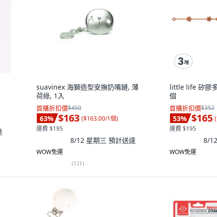
suavinex 海獅造型安撫奶嘴鏈, 薄
little life
荷綠, 1入
個
首購折扣價
$450
首購折扣價
$352
$163
$165
63
%
53
%
(
$163.00/1個
)
(
運費 $195
運費 $195
達
8/12 星期三
預計送達
8/
WOW免運
WOW免運
(
121
)