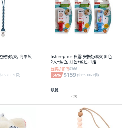
矽膠安撫奶嘴夾, 海軍藍,
fisher-price 費雪 安撫奶嘴夾 紅色
2入+藍色, 紅色+藍色, 1組
首購折扣價
$366
$159
56
%
$153.00/1個
)
(
$159.00/1個
)
缺貨
(
59
)