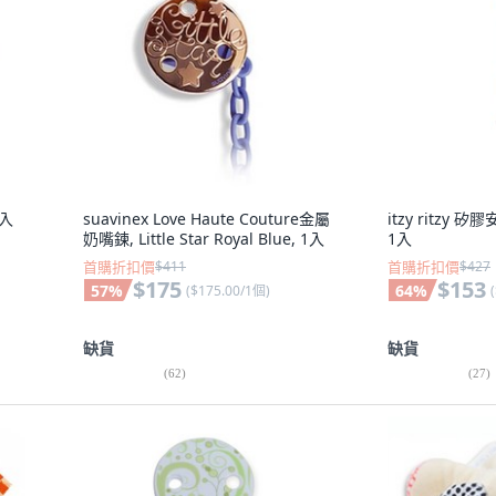
1入
suavinex Love Haute Couture金屬
itzy ritzy 
奶嘴鍊, Little Star Royal Blue, 1入
1入
首購折扣價
$411
首購折扣價
$427
$175
$153
57
%
64
%
(
$175.00/1個
)
(
缺貨
缺貨
(
62
)
(
27
)