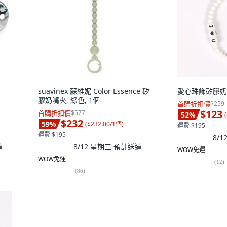
suavinex 蘇維妮 Color Essence 矽
愛心珠飾矽膠奶嘴
膠奶嘴夾, 綠色, 1個
首購折扣價
$259
$123
首購折扣價
$577
52
%
(
$232
59
%
(
$232.00/1個
)
運費 $195
運費 $195
8/
達
8/12 星期三
預計送達
WOW免運
WOW免運
(
12
)
(
86
)