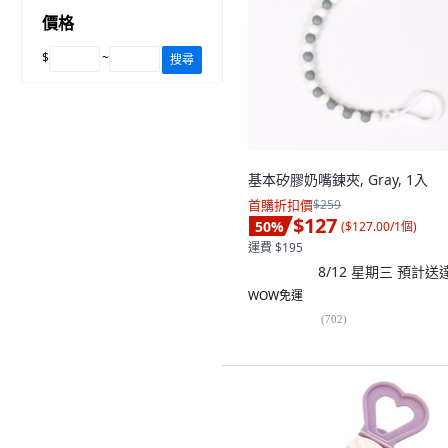
價格
$
~
搜尋
基本矽膠奶嘴鍊夾, Gray, 1入
首購折扣價
$259
$127
50
%
(
$127.00/1個
)
運費 $195
8/12 星期三
預計送
WOW免運
(
702
)