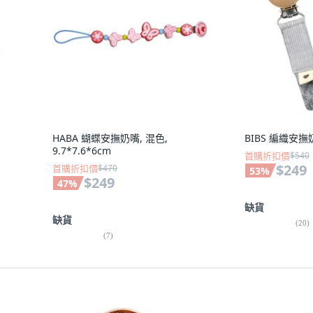
HABA 蝴蝶安撫奶嘴, 混色,
BIBS 編織安撫奶
9.7*7.6*6cm
首購折扣價
$540
$249
首購折扣價
$470
53
%
$249
47
%
缺貨
缺貨
(
20
)
(
7
)