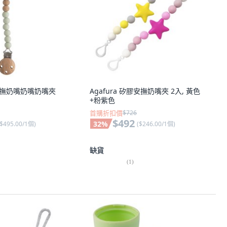
膠安撫奶嘴奶嘴奶嘴夾
Agafura 矽膠安撫奶嘴夾 2入, 黃色
+粉紫色
首購折扣價
$726
$492
32
%
$495.00/1個
)
(
$246.00/1個
)
缺貨
(
1
)