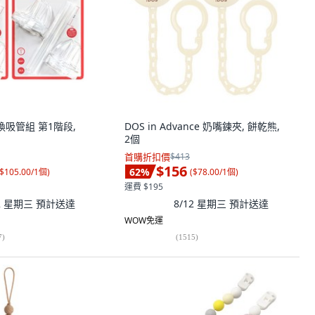
替換吸管組 第1階段,
DOS in Advance 奶嘴鍊夾, 餅乾熊,
2個
首購折扣價
$413
$156
62
%
$105.00/1個
)
(
$78.00/1個
)
運費 $195
12 星期三
預計送達
8/12 星期三
預計送達
WOW免運
7
)
(
1515
)