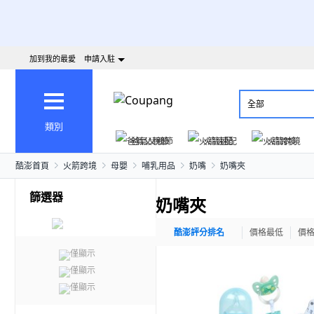
加到我的最愛
申請入駐
全部
類別
爸氣父親節
火箭速配
火箭跨境
酷澎首頁
火箭跨境
母嬰
哺乳用品
奶嘴
奶嘴夾
篩選器
奶嘴夾
酷澎評分排名
價格最低
價
僅顯示
僅顯示
僅顯示