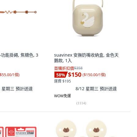
 矽膠多功能掛繩, 焦糖色, 3
suavinex 安撫奶嘴收納盒, 金色天
鵝款, 1入
首購折扣價
$358
$150
58
%
$55.00/1個
)
(
$150.00/1個
)
運費 $195
12 星期三
預計送達
8/12 星期三
預計送達
WOW免運
(
1114
)