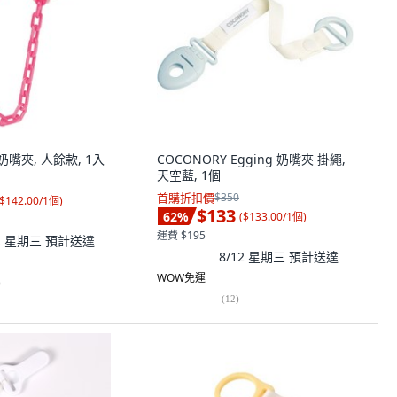
安撫奶嘴夾, 人餘款, 1入
COCONORY Egging 奶嘴夾 掛繩,
天空藍, 1個
首購折扣價
$350
$142.00/1個
)
$133
62
%
(
$133.00/1個
)
運費 $195
12 星期三
預計送達
8/12 星期三
預計送達
WOW免運
)
(
12
)