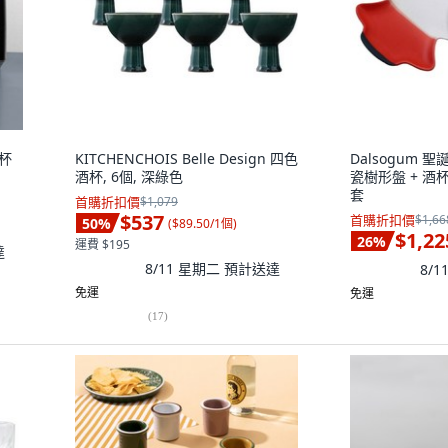
酒杯
KITCHENCHOIS Belle Design 四色
Dalsogum 
酒杯, 6個, 深綠色
瓷樹形盤 + 酒杯
套
首購折扣價
$1,079
$537
首購折扣價
$1,66
50
%
(
$89.50/1個
)
$1,22
26
%
運費 $195
達
8/11 星期二
預計送達
8/
免運
免運
(
17
)