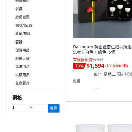
碗盤器皿
餐具
廚房家電
咖啡/茶/酒
收納/整理
容器
Dalsogum 韓國產杏仁把手燒
保溫用品
50ml, 白色 + 綠色, 5個
廚房百貨
首購折扣價
$6,034
$1,594
73
%
(
$318.80/1個
)
免洗用品
8/11 星期二
預計送
烘焙用品
免運
兒童餐具
(
2
)
價格
$
~
搜尋