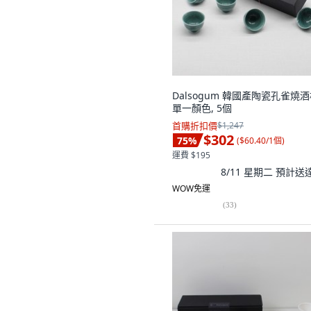
Dalsogum 韓國產陶瓷孔雀燒酒
單一顏色, 5個
首購折扣價
$1,247
$302
75
%
(
$60.40/1個
)
運費 $195
8/11 星期二
預計送
WOW免運
(
33
)