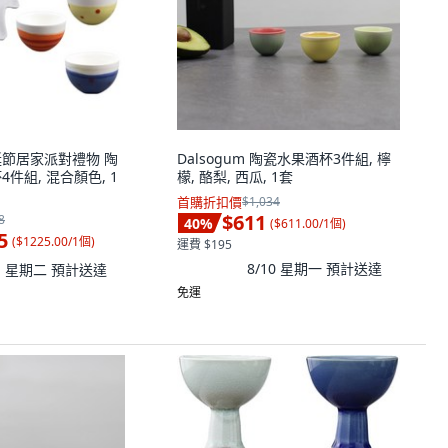
聖誕節居家派對禮物 陶
Dalsogum 陶瓷水果酒杯3件組, 檸
4件組, 混合顏色, 1
檬, 酪梨, 西瓜, 1套
首購折扣價
$1,034
$611
8
40
%
(
$611.00/1個
)
5
(
$1225.00/1個
)
運費 $195
8/10 星期一
預計送達
11 星期二
預計送達
免運