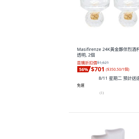
Masifirenze 24K黃金夥伴烈酒杯
透明, 2個
首購折扣價
$1,621
$701
56
%
(
$350.50/1個
)
8/11 星期二
預計送
免運
(
1
)