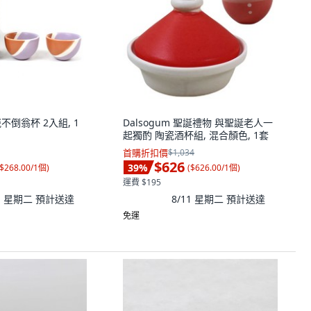
瓷不倒翁杯 2入組, 1
Dalsogum 聖誕禮物 與聖誕老人一
起獨酌 陶瓷酒杯組, 混合顏色, 1套
首購折扣價
$1,034
$626
39
%
$268.00/1個
)
(
$626.00/1個
)
運費 $195
11 星期二
預計送達
8/11 星期二
預計送達
免運