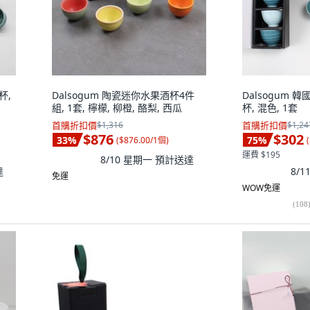
杯,
Dalsogum 陶瓷迷你水果酒杯4件
Dalsogum
組, 1套, 檸檬, 柳橙, 酪梨, 西瓜
杯, 混色, 1套
首購折扣價
$1,316
首購折扣價
$1,24
$876
$302
33
%
75
%
(
$876.00/1個
)
(
運費 $195
8/10 星期一
預計送達
達
8/
免運
WOW免運
(
108