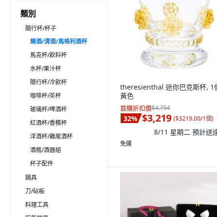
類別
隨行杯/杯子
燒酒/清酒/馬格利酒杯
馬克杯/飲料杯
水杯/果汁杯
隨行杯/冷飲杯
theresienthal 迷你巴克斯杯, 1
黃色
咖啡杯/茶杯
首購折扣價
$4,794
玻璃杯/啤酒杯
$3,219
32
%
(
$3219.00/1個
)
紅酒杯/香檳杯
8/11 星期二
預計送
洋酒杯/雞尾酒杯
免運
酒瓶/酒器組
杯子配件
鍋具
刀/砧板
料理工具