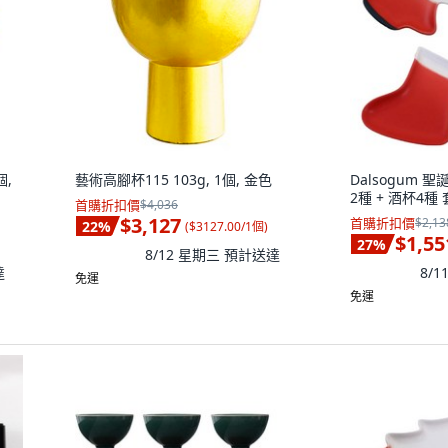
個,
藝術高腳杯115 103g, 1個, 金色
Dalsogum 
2種 + 酒杯4種 
首購折扣價
$4,036
$3,127
首購折扣價
$2,13
22
%
(
$3127.00/1個
)
$1,55
27
%
8/12 星期三
預計送達
達
8/
免運
免運