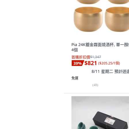
Pia 24K鍍金霧面燒酒杯, 單一顏
4個
首購折扣價
$1,347
$821
39
%
(
$205.25/1個
)
8/11 星期二
預計送
免運
(
48
)