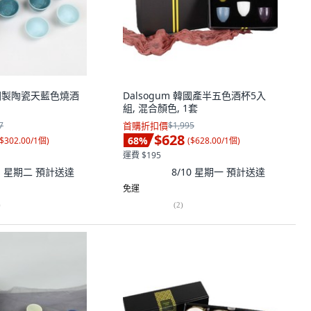
 韓國製陶瓷天藍色燒酒
Dalsogum 韓國產半五色酒杯5入
組, 混合顏色, 1套
7
首購折扣價
$1,995
$628
68
%
$302.00/1個
)
(
$628.00/1個
)
運費 $195
11 星期二
預計送達
8/10 星期一
預計送達
免運
)
(
2
)