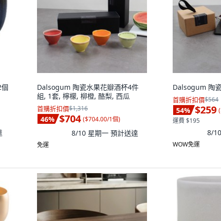
2個
Dalsogum 陶瓷水果花瓣酒杯4件
Dalsogum 陶
組, 1套, 檸檬, 柳橙, 酪梨, 西瓜
首購折扣價
$564
$259
首購折扣價
$1,316
54
%
(
$704
46
%
(
$704.00/1個
)
運費 $195
達
8/
8/10 星期一
預計送達
WOW免運
免運