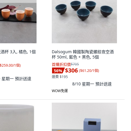
瓷酒杯 3入, 橘色, 1個
Dalsogum 韓國製陶瓷螺紋夜空酒
杯 50ml, 藍色 + 黑色, 5個
首購折扣價
$705
$259.00/1個
)
$306
56
%
(
$61.20/1個
)
運費 $195
10 星期一
預計送達
8/10 星期一
預計送達
WOW免運