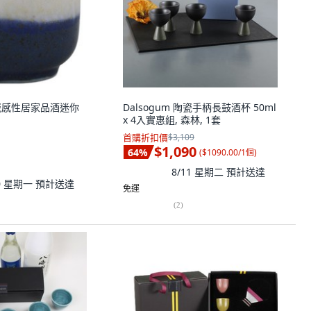
 陶瓷感性居家品酒迷你
Dalsogum 陶瓷手柄長鼓酒杯 50ml
x 4入實惠組, 森林, 1套
首購折扣價
$3,109
$1,090
64
%
(
$1090.00/1個
)
8/11 星期二
預計送達
10 星期一
預計送達
免運
(
2
)