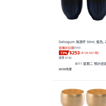
Dalsogum 海酒杯 50ml, 藍色, 
首購折扣價
$965
$253
73
%
(
$126.50/1個
)
運費 $195
8/11 星期二
預計送
WOW免運