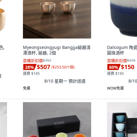
色,
Myeongseongyugi Bangjja鍮器清
Dalsogum
潭酒杯, 鍮器, 2個
圓珠酒杯
首購折扣價
$707
首購折扣價
$376
$507
$150
28
%
60
%
(
$253.50/1個
)
運費 $195
運費 $195
達
8/10 星期一
預計送達
8/
免運
WOW免運