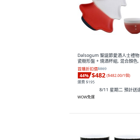
Dalsogum 聖誕節愛酒人士禮物
瓷樹形盤 + 燒酒杯組, 混合顏色,
首購折扣價
$869
$482
44
%
(
$482.00/1個
)
運費 $195
8/11 星期二
預計送
WOW免運