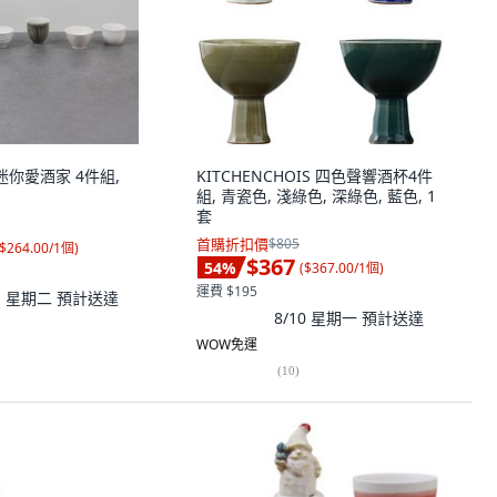
迷你愛酒家 4件組,
KITCHENCHOIS 四色聲響酒杯4件
組, 青瓷色, 淺綠色, 深綠色, 藍色, 1
套
首購折扣價
$805
$264.00/1個
)
$367
54
%
(
$367.00/1個
)
運費 $195
11 星期二
預計送達
8/10 星期一
預計送達
WOW免運
(
10
)