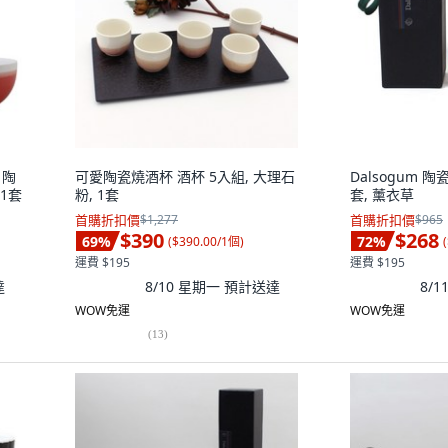
 陶
可愛陶瓷燒酒杯 酒杯 5入組, 大理石
Dalsogum 陶
 1套
粉, 1套
套, 薰衣草
首購折扣價
$1,277
首購折扣價
$965
$390
$268
69
%
72
%
(
$390.00/1個
)
(
運費 $195
運費 $195
達
8/10 星期一
預計送達
8/
WOW免運
WOW免運
(
13
)