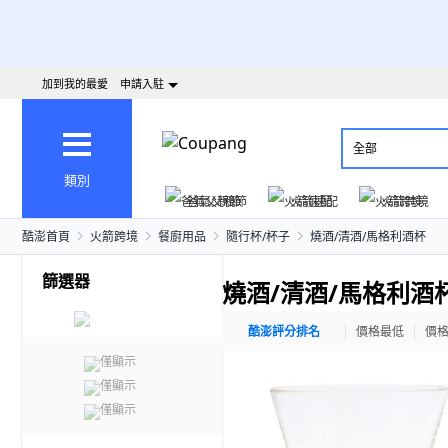
加到我的最愛
申請入駐
全部
類別
爸氣父親節
火箭速配
火箭跨境
酷澎首頁
火箭跨境
餐廚用品
隨行杯/杯子
燒酒/清酒/馬格利酒杯
篩選器
燒酒/清酒/馬格利酒
酷澎評分排名
價格最低
價
僅顯示
僅顯示
僅顯示