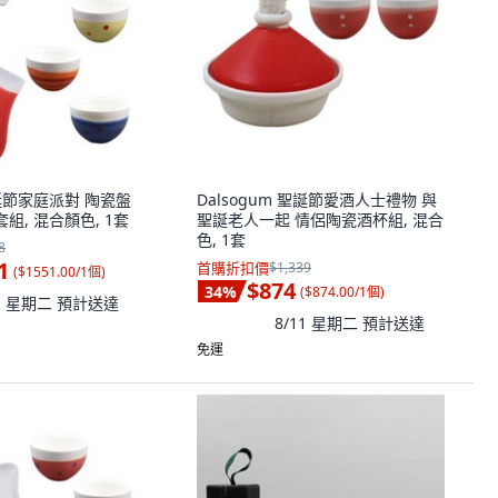
聖誕節家庭派對 陶瓷盤
Dalsogum 聖誕節愛酒人士禮物 與
套組, 混合顏色, 1套
聖誕老人一起 情侶陶瓷酒杯組, 混合
色, 1套
8
1
首購折扣價
$1,339
(
$1551.00/1個
)
$874
34
%
(
$874.00/1個
)
11 星期二
預計送達
8/11 星期二
預計送達
免運