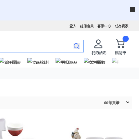
登入
註冊會員
客服中心
成為賣家
我的酷澎
購物車
文具圖書
食品飲料
生活用品
女性服飾
運動戶外
60
每頁筆