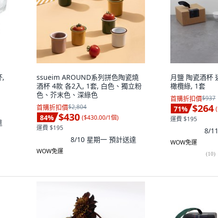
,
ssueim AROUND系列拼色陶瓷燒
月鹽 陶瓷酒杯 
酒杯 4款 各2入, 1套, 白色、獨立粉
橄欖綠, 1套
色、芥末色、深綠色
首購折扣價
$937
$264
首購折扣價
$2,804
71
%
(
$430
84
%
(
$430.00/1個
)
運費 $195
達
運費 $195
8/
8/10 星期一
預計送達
WOW免運
WOW免運
(
10
)