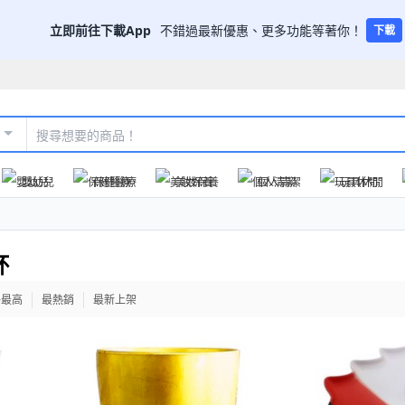
立即前往下載App
不錯過最新優惠、更多功能等著你！
下載
嬰幼兒
保健醫療
美妝保養
個人清潔
玩具休閒
杯
格最高
最熱銷
最新上架