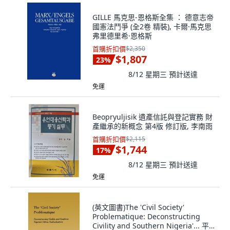
GILLE 馬克思-恩格斯全集 ： 德意志帝
國憲法鬥爭 (全2卷 精裝), 卡爾·馬克思
弗里德里希·恩格斯
首購折扣價
$2,350
$1,807
23
%
8/12 星期三
預計送達
免運
Beopryuljisik 遺產信託與登記實務 財
產繼承的新概念 第4版 修訂版, 李南雨
首購折扣價
$2,115
$1,744
17
%
8/12 星期三
預計送達
免運
(英文圖書)The 'Civil Society'
Problematique: Deconstructing
Civility and Southern Nigeria'... 平