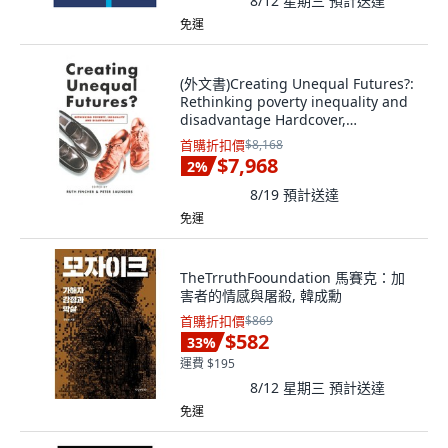
8/12 星期三
預計送達
免運
(外文書)Creating Unequal Futures?:
Rethinking poverty inequality and
disadvantage Hardcover,
Routledge, English
首購折扣價
$8,168
$7,968
2
%
8/19
預計送達
免運
TheTrruthFooundation 馬賽克：加
害者的情感與屠殺, 韓成勳
首購折扣價
$869
$582
33
%
運費 $195
8/12 星期三
預計送達
免運