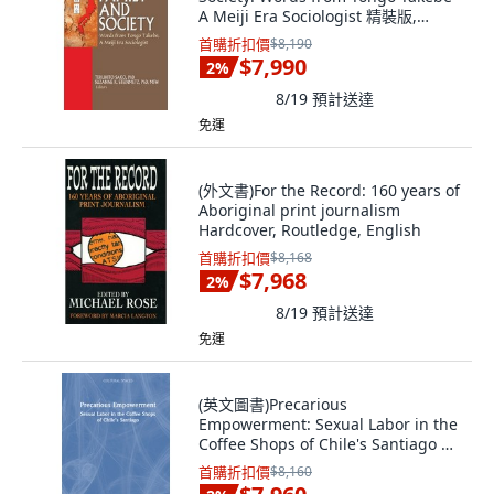
A Meiji Era Sociologist 精裝版,
Routledge, 英文
首購折扣價
$8,190
$7,990
2
%
8/19
預計送達
免運
(外文書)For the Record: 160 years of
Aboriginal print journalism
Hardcover, Routledge, English
首購折扣價
$8,168
$7,968
2
%
8/19
預計送達
免運
(英文圖書)Precarious
Empowerment: Sexual Labor in the
Coffee Shops of Chile's Santiago 精
裝版, Routledge, 英文
首購折扣價
$8,160