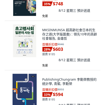
$748
35
%
8/12 星期三
預計送達
免運
MKSINMUNSA 超高齡社會日本的生
存之道(大字版圖書)：領先10年的高齡
社會報告, 金雄哲
首購折扣價
$846
$603
28
%
運費 $195
8/12 星期三
預計送達
免運
PublishingChungram 李勳榮教授的
統計學, 青藍, 李勳榮
首購折扣價
$893
$594
33
%
運費 $195