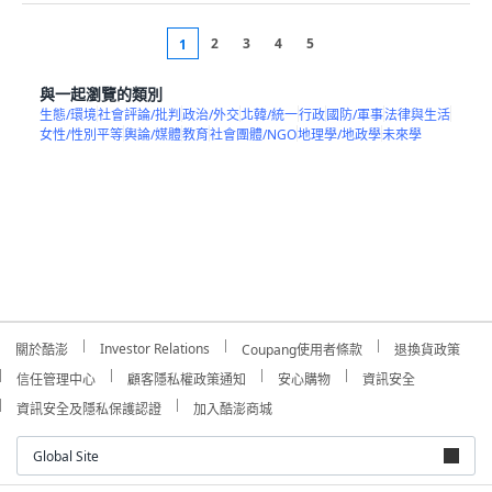
2
3
4
5
1
與一起瀏覽的類別
生態/環境
社會評論/批判
政治/外交
北韓/統一
行政
國防/軍事
法律與生活
女性/性別平等
輿論/媒體
教育
社會團體/NGO
地理學/地政學
未來學
Investor Relations
關於酷澎
Coupang使用者條款
退換貨政策
信任管理中心
顧客隱私權政策通知
安心購物
資訊安全
資訊安全及隱私保護認證
加入酷澎商城
Global Site