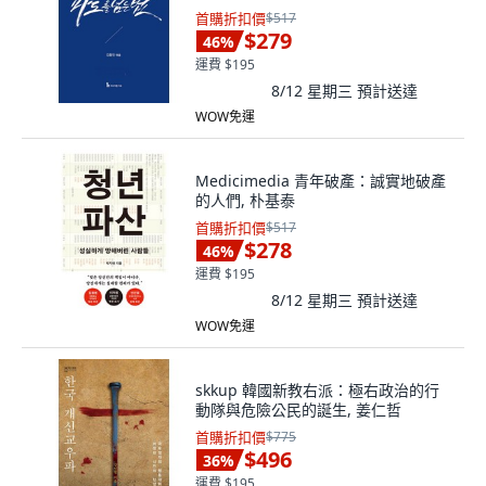
首購折扣價
$517
$279
46
%
運費 $195
8/12 星期三
預計送達
WOW免運
Medicimedia 青年破產：誠實地破產
的人們, 朴基泰
首購折扣價
$517
$278
46
%
運費 $195
8/12 星期三
預計送達
WOW免運
skkup 韓國新教右派：極右政治的行
動隊與危險公民的誕生, 姜仁哲
首購折扣價
$775
$496
36
%
運費 $195