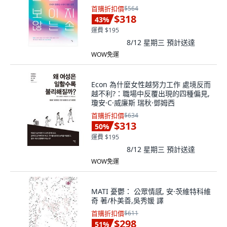
首購折扣價
$564
$318
43
%
運費 $195
8/12 星期三
預計送達
WOW免運
Econ 為什麼女性越努力工作 處境反而
越不利?：職場中反覆出現的四種偏見,
瓊安·C·威廉斯 瑞秋·鄧姆西
首購折扣價
$634
$313
50
%
運費 $195
8/12 星期三
預計送達
WOW免運
MATI 憂鬱： 公眾情感, 安·茨維特科維
奇 著/朴美善,吳秀媛 譯
首購折扣價
$611
$298
51
%