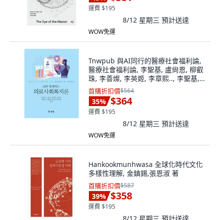
運費 $195
8/12 星期三
預計送達
WOW免運
Tnwpub 與AI同行的醫療社會福利論,
醫療社會福利論, 李聖基, 盧尙恩, 柳叡
珠, 李善燦, 李英姬, 李章熙.., 李聖基,
盧尙恩, 柳叡珠, 李善贊, 李英熙, 李章
首購折扣價
$564
熙, 鄭智珉, 崔允善
$364
35
%
運費 $195
8/12 星期三
預計送達
WOW免運
Hankookmunhwasa 全球化時代文化
多樣性理解, 金鎮錫,張恩淑 著
首購折扣價
$587
$358
39
%
運費 $195
8/12 星期三
預計送達