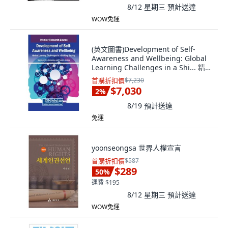
8/12 星期三
預計送達
WOW免運
(英文圖書)Development of Self-
Awareness and Wellbeing: Global
Learning Challenges in a Shi... 精裝
版, IGI Global, 英文
首購折扣價
$7,230
$7,030
2
%
8/19
預計送達
免運
yoonseongsa 世界人權宣言
首購折扣價
$587
$289
50
%
運費 $195
8/12 星期三
預計送達
WOW免運