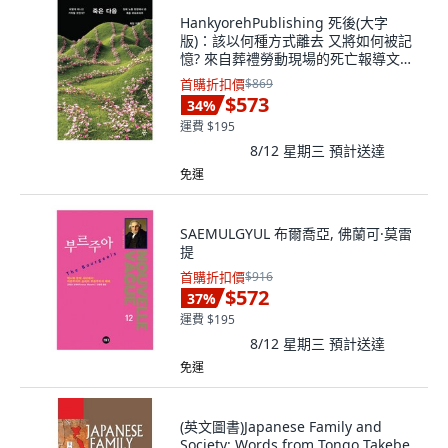
HankyorehPublishing 死後(大字
版)：該以何種方式離去 又將如何被記
憶? 來自葬禮勞動現場的死亡報導文學,
熙靜
首購折扣價
$869
$573
34
%
運費 $195
8/12 星期三
預計送達
免運
SAEMULGYUL 布爾喬亞, 佛蘭可·莫雷
提
首購折扣價
$916
$572
37
%
運費 $195
8/12 星期三
預計送達
免運
(英文圖書)Japanese Family and
Society: Words from Tongo Takebe