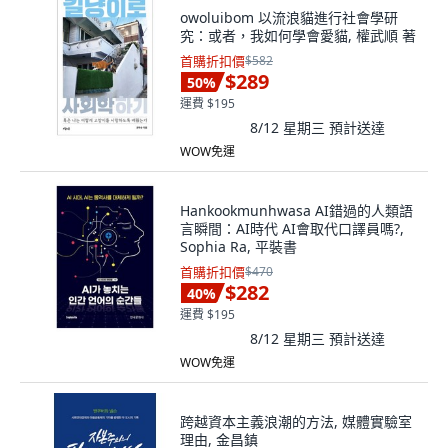
owoluibom 以流浪貓進行社會學研
究：或者，我如何學會愛貓, 權武順 著
首購折扣價
$582
$289
50
%
運費 $195
8/12 星期三
預計送達
WOW免運
Hankookmunhwasa AI錯過的人類語
言瞬間：AI時代 AI會取代口譯員嗎?,
Sophia Ra, 平裝書
首購折扣價
$470
$282
40
%
運費 $195
8/12 星期三
預計送達
WOW免運
跨越資本主義浪潮的方法, 媒體實驗室
理由, 金昌鎮