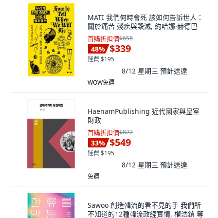
MATI 我們何時會死 該如何告訴世人：
關於痛苦 殘疾與毀滅, 約哈娜·赫德巴
首購折扣價
$658
$339
48
%
運費 $195
8/12 星期三
預計送達
WOW免運
HaenamPublishing 近代國家與皇室
財政
首購折扣價
$822
$549
33
%
運費 $195
8/12 星期三
預計送達
免運
Sawoo 創造韓流的看不見的手 我們所
不知道的12種韓流政經實情, 權浩鎮 等