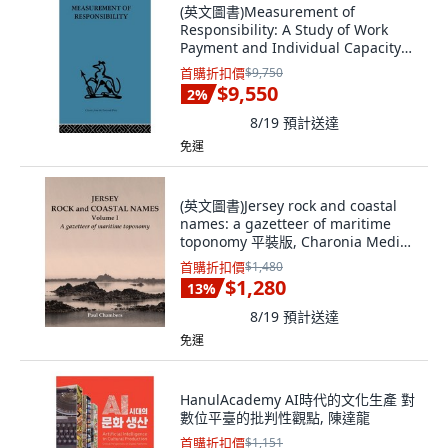
(英文圖書)Measurement of
Responsibility: A Study of Work
Payment and Individual Capacity
精裝版, Routledge, 英文
首購折扣價
$9,750
$9,550
2
%
8/19
預計送達
免運
(英文圖書)Jersey rock and coastal
names: a gazetteer of maritime
toponomy 平裝版, Charonia Media,
英文
首購折扣價
$1,480
$1,280
13
%
8/19
預計送達
免運
HanulAcademy AI時代的文化生產 對
數位平臺的批判性觀點, 陳達龍
首購折扣價
$1,151