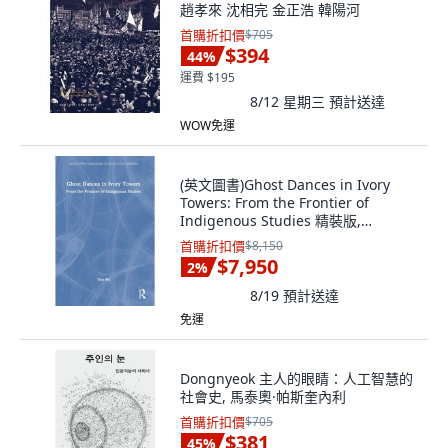
趙孝來 沈相完 金正浩 韓陽河
首購折扣價
$705
$394
44
%
運費 $195
8/12 星期三
預計送達
WOW免運
(英文圖書)Ghost Dances in Ivory
Towers: From the Frontier of
Indigenous Studies 精裝版,
Routledge, 英文
首購折扣價
$8,150
$7,950
2
%
8/19
預計送達
免運
Dongnyeok 主人的眼睛：人工智慧的
社會史, 馬泰奧·帕斯奎內利
首購折扣價
$705
$381
45
%