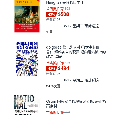
Hangilsa 美國的民主 1
首購折扣價
$893
$508
43
%
運費 $195
8/12 星期三
預計送達
免運
dolgorae 您已進入社群(大字版圖
書)：超越各自的現實 邁向連結彼此的
政治, 單品
首購折扣價
$846
$484
42
%
運費 $195
8/12 星期三
預計送達
WOW免運
Orum 國家安全的理解與分析, 嚴正植
高京潤
首購折扣價
$799