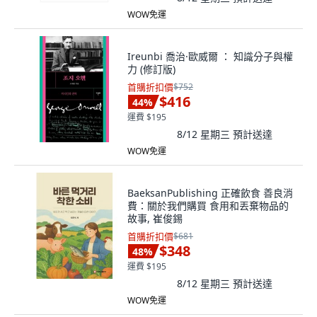
WOW免運
Ireunbi 喬治·歐威爾 ： 知識分子與權
力 (修訂版)
首購折扣價
$752
$416
44
%
運費 $195
8/12 星期三
預計送達
WOW免運
BaeksanPublishing 正確飲食 善良消
費：關於我們購買 食用和丟棄物品的
故事, 崔俊錫
首購折扣價
$681
$348
48
%
運費 $195
8/12 星期三
預計送達
WOW免運