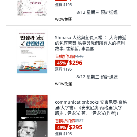
運費 $195
8/12 星期三
預計送達
WOW免運
Shinasa 人格與船員人權 ： 大海傳遞
的包容智慧 船員與我們所有人的權利
故事, 崔鎮哲, 李昌熙
首購折扣價
$540
$296
45
%
運費 $195
8/12 星期三
預計送達
WOW免運
communicationbooks 安東尼奧·奈格
里(大字書), 《安東尼奧·內格里(大字
版)》, 尹永光 著, 「尹永光(作者)」
首購折扣價
$587
$295
49
%
運費 $195