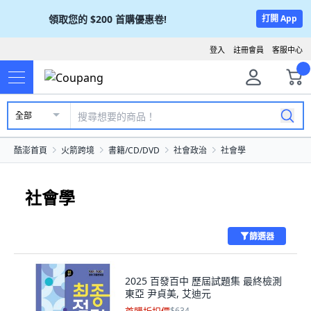
領取您的
$200
首購優惠卷!
打開 App
登入
註冊會員
客服中心
全部
酷澎首頁
火箭跨境
書籍/CD/DVD
社會政治
社會學
社會學
篩選器
2025 百發百中 歷屆試題集 最終檢測
東亞 尹貞美, 艾迪元
$634