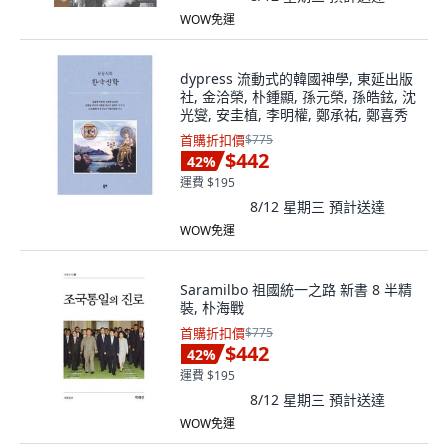
WOW免運
dypress 流動式的韓國神學, 東延出版
社, 金洽榮, 朴鍾顯, 孫元榮, 孫皓鉉, 沈
光燮, 安圭植, 李明權, 鄭承祐, 鄭喜秀
首購折扣價
$775
$442
42
%
運費 $195
8/12 星期三
預計送達
WOW免運
Saramilbo 祖國統一之路 新書 8 半精
裝, 朴海戰
首購折扣價
$775
$442
42
%
運費 $195
8/12 星期三
預計送達
WOW免運