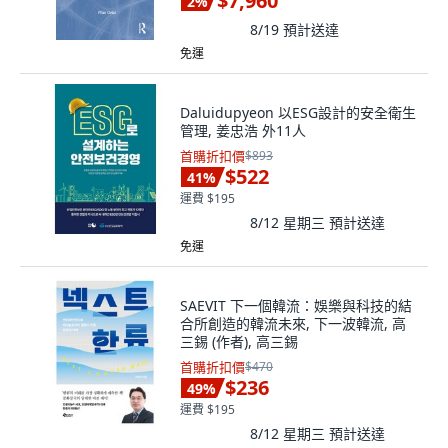
$7,960
2
%
8/19
預計送達
免運
Daluidupyeon 以ESG設計的安全衛生
管理, 姜忠浩 外11人
首購折扣價
$893
$522
41
%
運費 $195
8/12 星期三
預計送達
免運
SAEVIT 下一個韓流：娛樂與科技的結
合所創造的韓流未來, 下一波韓流, 高
三錫 (作者), 高三錫
首購折扣價
$470
$236
49
%
運費 $195
8/12 星期三
預計送達