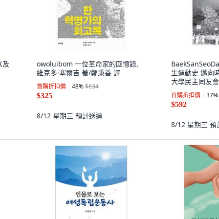
以及
owoluibom 一位革命家的回憶錄,
BaekSanSe
維克多·塞爾吉 著/鄭秉善 譯
生運動史 邁向
大學民主同友會
首購折扣價
48
%
$634
首購折扣價
37
%
$325
$592
8/12 星期三
預計送達
8/12 星期三
預