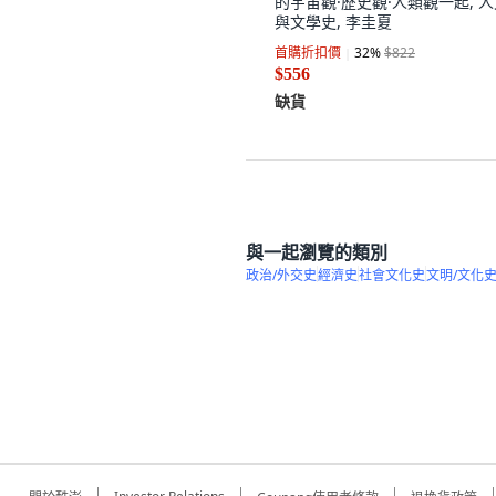
的宇宙觀·歷史觀·人類觀一起, 
與文學史, 李圭夏
首購折扣價
32
%
$822
$556
缺貨
與一起瀏覽的類別
政治/外交史
經濟史
社會文化史
文明/文化