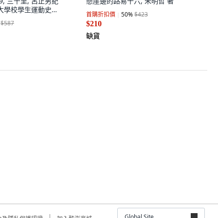
79, 三千里, 呂正男紀
懸崖邊的路易十六, 朱明哲 著
北大學校學生運動史編
首購折扣價
50
%
$423
$587
$210
缺貨
Global Site