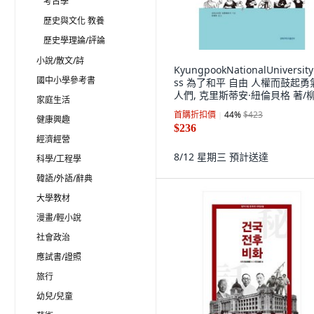
考古學
歷史與文化 教養
歷史學理論/評論
小說/散文/詩
KyungpookNationalUniversity
國中小學參考書
ss 為了和平 自由 人權而鼓起勇
人們, 克里斯蒂安·紐倫貝格 著/
家庭生活
子 譯
首購折扣價
44
%
$423
健康興趣
$236
經濟經營
8/12 星期三
預計送達
科學/工程學
韓語/外語/辭典
大學教材
漫畫/輕小說
社會政治
應試書/證照
旅行
幼兒/兒童