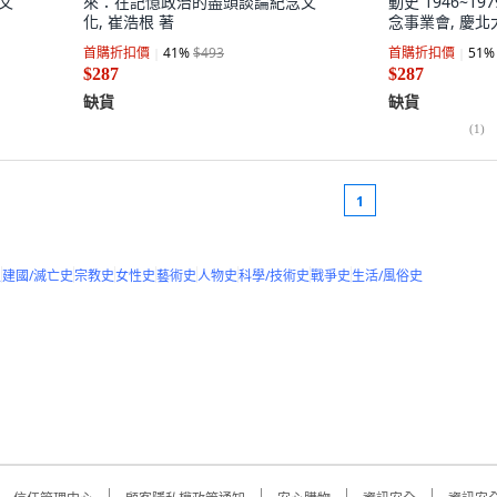
人文
來：在記憶政治的盡頭談論紀念文
動史 1946~19
化, 崔浩根 著
念事業會, 慶
纂委員會 共著
首購折扣價
41
%
$493
首購折扣價
51
%
$287
$287
缺貨
缺貨
(
1
)
1
史
建國/滅亡史
宗教史
女性史
藝術史
人物史
科學/技術史
戰爭史
生活/風俗史