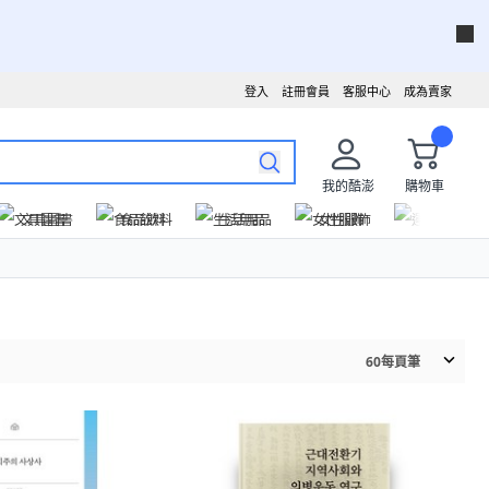
登入
註冊會員
客服中心
成為賣家
我的酷澎
購物車
文具圖書
食品飲料
生活用品
女性服飾
運動戶外
60
每頁筆