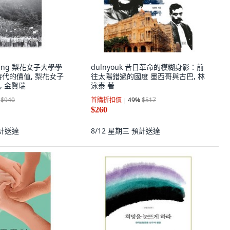
oDang 梨花女子大學學
dulnyouk 昔日革命的模糊身影：前
時代的價值, 梨花女子
往太陽錯過的國度 墨西哥與古巴, 林
, 金賢瑞
泳泰 著
$940
首購折扣價
49
%
$517
$260
計送達
8/12 星期三
預計送達