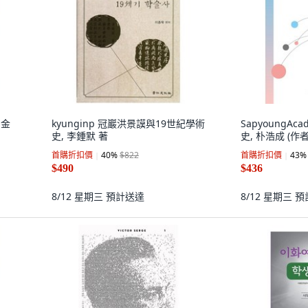
 金
kyunginp 冠巖洪景謨與19世紀學術
SapyoungA
史, 李鍾默 著
史, 朴浩成 (作者
首購折扣價
40
%
$822
首購折扣價
43
%
$490
$436
8/12 星期三
預計送達
8/12 星期三
預