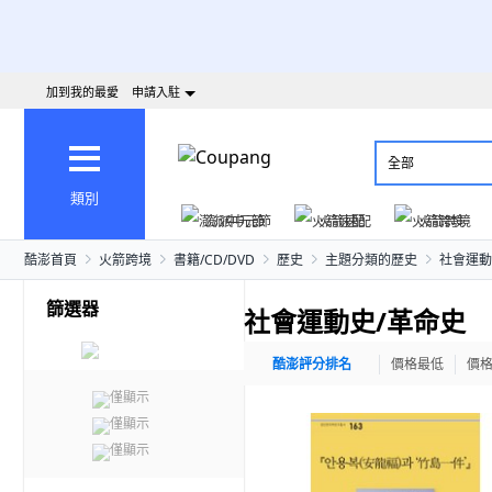
加到我的最愛
申請入駐
全部
類別
澎派中元節
火箭速配
火箭跨境
酷澎首頁
火箭跨境
書籍/CD/DVD
歷史
主題分類的歷史
社會運動
篩選器
社會運動史/革命史
酷澎評分排名
價格最低
價
僅顯示
僅顯示
僅顯示