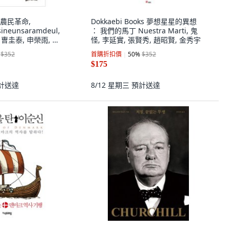
農民革命,
Dokkaebi Books 夢想星星的異想
sineunsaramdeul,
： 我們的馬丁 Nuestra Marti, 鬼
 曺圭泰, 申榮雨, 李
怪, 李延實, 張賢秀, 趙昭賢, 金秀宇
池鉉培, 金永哲, 安浩
$352
首購折扣價
50
%
$352
$175
計送達
8/12 星期三
預計送達