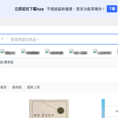
立即前往下載App
不錯過最新優惠、更多功能等著你！
下載
嬰幼兒
保健醫療
美妝保養
個人清潔
玩具休閒
史/革命史
格最高
最熱銷
最新上架