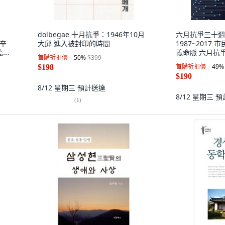
dolbegae 十月抗爭：1946年10月
六月抗爭三十週
秘辛
大邱 進入被封印的時間
1987~2017
,徐
義命脈 六月抗爭
首購折扣價
50
%
$399
爭30年事業推
首購折扣價
49
%
$198
$190
8/12 星期三
預計送達
8/12 星期三
預
(
1
)