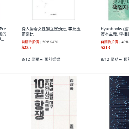
Pre
從人物看女性獨立運動史, 李允玉,
Hyunbooks 
氣的
爾樂比
資本主義, 李相
柳惠
首購折扣價
50
%
$470
首購折扣價
49
%
$235
$213
8/12 星期三
預計送達
8/12 星期三
預