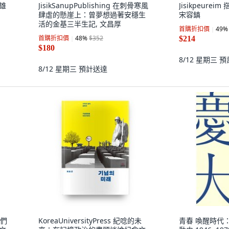
三雄
JisikSanupPublishing 在刺骨寒風
Jisikpeure
肆虐的懸崖上：曾夢想過著安穩生
宋容鎮
活的金基三半生記, 文昌厚
首購折扣價
49
%
首購折扣價
48
%
$352
$214
$180
8/12 星期三
預
8/12 星期三
預計送達
人們
KoreaUniversityPress 紀唸的未
青春 喚醒時代