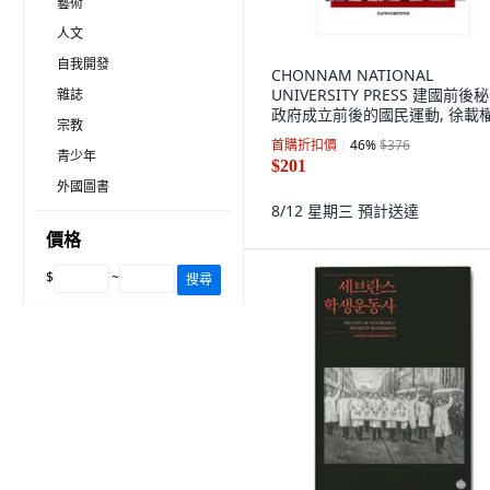
藝術
人文
自我開發
CHONNAM NATIONAL
UNIVERSITY PRESS 建國前後
雜誌
政府成立前後的國民運動, 徐載權
宗教
珉(編)
首購折扣價
46
%
$376
青少年
$201
外國圖書
8/12 星期三
預計送達
價格
$
~
搜尋