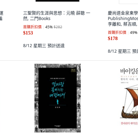
生運
三聖賢的生涯與思想：元曉 薛聰 一
慶尚道金泉東學
編
然, 二門Books
PublishingMo
李離和, 蔡吉順,
首購折扣價
45
%
$282
炳圭, 安外順, 
首購折扣價
49
%
$153
永
$178
8/12 星期三
預計送達
8/12 星期三
預