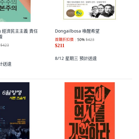
(股) 經濟民主主義 責任
Dongailbosa 喚醒希望
馥
首購折扣價
50
%
$423
$423
$211
8/12 星期三
預計送達
計送達