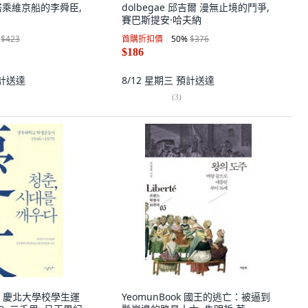
im 搭乘維京船的李舜臣,
dolbegae 邱吉爾 漫無止境的鬥爭,
賽巴斯提安·哈夫納
$423
首購折扣價
50
%
$376
$186
計送達
8/12 星期三
預計送達
(
3
)
：慶北大學校學生運
YeomunBook 國王的逃亡：被逼到