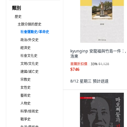
類別
歷史
主題分類的歷史
社會運動史/革命史
政治/外交史
經濟史
kyunginp 安龍福與竹島一件：,
社會文化史
浩東
文明/文化史
首購折扣價
33
%
$1,128
$746
建國/滅亡史
宗教史
8/12 星期三
預計送達
女性史
藝術史
人物史
科學/技術史
戰爭史