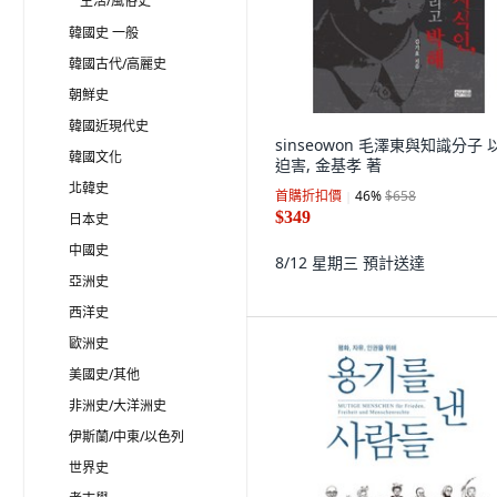
生活/風俗史
韓國史 一般
韓國古代/高麗史
朝鮮史
韓國近現代史
sinseowon 毛澤東與知識分子 
韓國文化
迫害, 金基孝 著
北韓史
首購折扣價
46
%
$658
$349
日本史
中國史
8/12 星期三
預計送達
亞洲史
西洋史
歐洲史
美國史/其他
非洲史/大洋洲史
伊斯蘭/中東/以色列
世界史