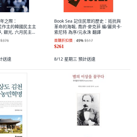
年之際：
Book Sea 記住民眾的歷史：抵抗與
 市民作主的韓國民主主
革命的海報, 喬許·麥克菲 編/麗貝卡·
, 銀光, 六月民主抗
索尼特 為序/元永洙 翻譯
進委員會 編著
$376
首購折扣價
49
%
$517
$261
計送達
8/12 星期三
預計送達