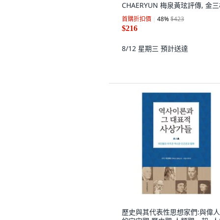
CHAERYUN 梅泉黃玹評傳, 金
首購折扣價
48
%
$423
$216
8/12 星期三
預計送達
歷史與其代表性思想家們:與偉