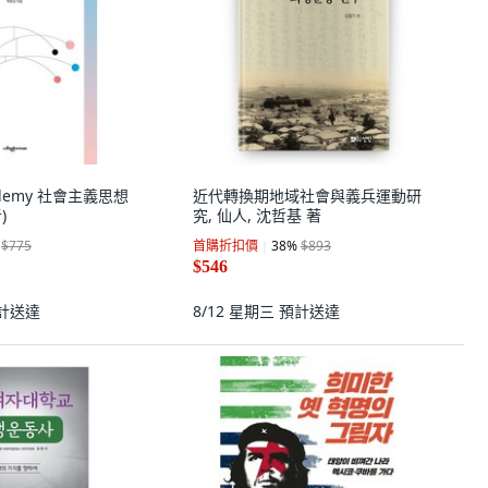
cademy 社會主義思想
近代轉換期地域社會與義兵運動研
)
究, 仙人, 沈哲基 著
$775
首購折扣價
38
%
$893
$546
計送達
8/12 星期三
預計送達