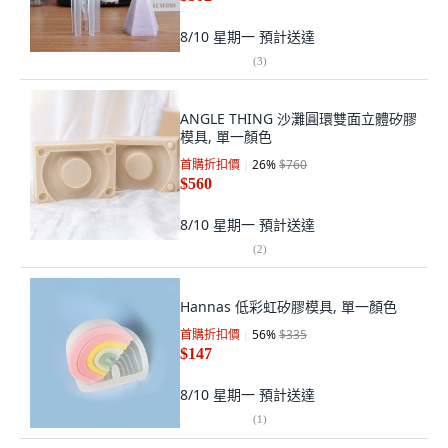
8/10 星期一
預計送達
(
3
)
ANGLE THING 沙灘圓環雙面立體矽膠
模具, 單一顏色
首購折扣價
26
%
$760
$560
8/10 星期一
預計送達
(
2
)
Hannas 低彩虹矽膠模具, 單一顏色
首購折扣價
56
%
$335
$147
8/10 星期一
預計送達
(
1
)