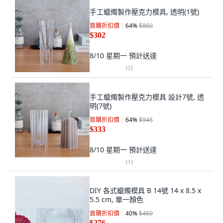
手工蠟燭製作壓克力模具, 透明(1號)
首購折扣價
64
%
$860
$302
8/10 星期一
預計送達
(
2
)
手工蠟燭製作壓克力模具 設計7號, 透
明(7號)
首購折扣價
64
%
$945
$333
8/10 星期一
預計送達
(
1
)
DIY 各式蠟燭模具 B 14號 14 x 8.5 x
5.5 cm, 單一顏色
首購折扣價
40
%
$460
$276