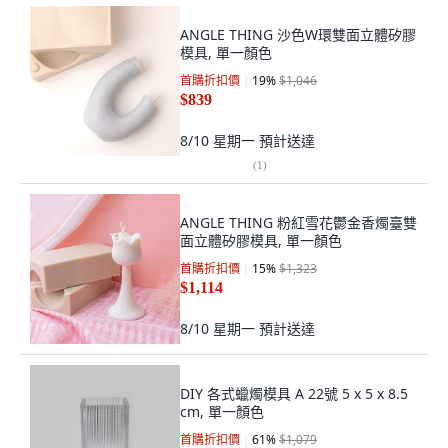
ANGLE THING 沙色W環雙面立體矽膠
模具, 單一顏色
首購折扣價
19
%
$1,046
$839
8/10 星期一
預計送達
(
1
)
ANGLE THING 粉紅雪花鬱金香燭臺雙
面立體矽膠模具, 單一顏色
首購折扣價
15
%
$1,323
$1,114
8/10 星期一
預計送達
DIY 各式蠟燭模具 A 22號 5 x 5 x 8.5
cm, 單一顏色
首購折扣價
61
%
$1,079