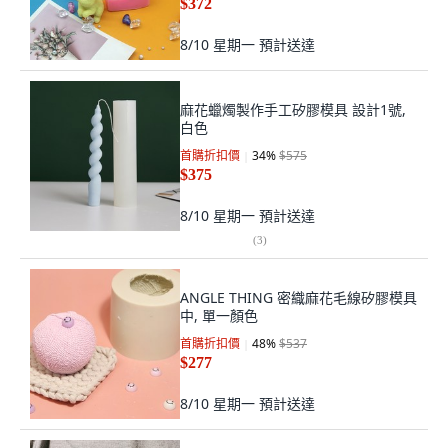
$372
8/10 星期一
預計送達
麻花蠟燭製作手工矽膠模具 設計1號,
白色
首購折扣價
34
%
$575
$375
8/10 星期一
預計送達
(
3
)
ANGLE THING 密織麻花毛線矽膠模具
中, 單一顏色
首購折扣價
48
%
$537
$277
8/10 星期一
預計送達