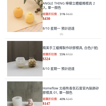
ANGLE THING 檸檬立體蠟燭模具 2
入, 單一顏色
首購折扣價
31
%
$630
$430
8/10 星期一
預計送達
(
6
)
精美手工蠟燭製作矽膠模具, 白色(1號)
首購折扣價
55
%
$723
$324
8/10 星期一
預計送達
Homeflow 北極熊香氛石膏室內裝飾矽
膠模具 01, 單一顏色
首購折扣價
40
%
$245
$147