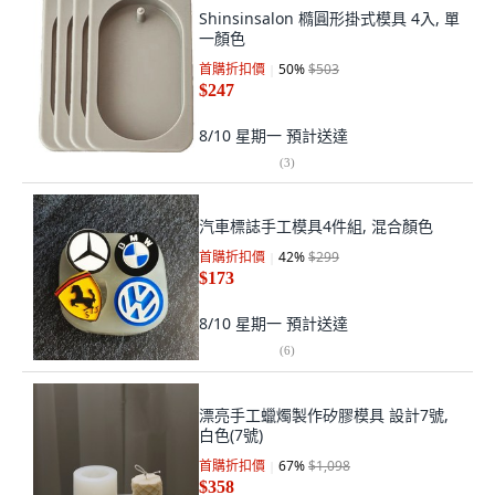
Shinsinsalon 橢圓形掛式模具 4入, 單
一顏色
首購折扣價
50
%
$503
$247
8/10 星期一
預計送達
(
3
)
汽車標誌手工模具4件組, 混合顏色
首購折扣價
42
%
$299
$173
8/10 星期一
預計送達
(
6
)
漂亮手工蠟燭製作矽膠模具 設計7號,
白色(7號)
首購折扣價
67
%
$1,098
$358