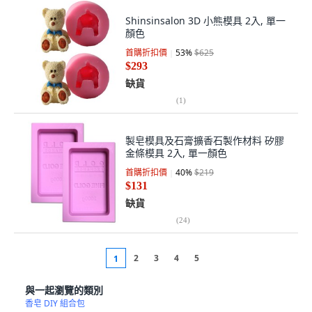
Shinsinsalon 3D 小熊模具 2入, 單一
顏色
首購折扣價
53
%
$625
$293
缺貨
(
1
)
製皂模具及石膏擴香石製作材料 矽膠
金條模具 2入, 單一顏色
首購折扣價
40
%
$219
$131
缺貨
(
24
)
2
3
4
5
1
與一起瀏覽的類別
香皂 DIY 組合包