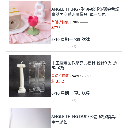
ANGLE THING 拇指姑娘迷你鬱金香燭
臺雙面立體矽膠模具, 單一顏色
首購折扣價
20
%
$972
$772
8/10 星期一
預計送達
(
1
)
手工蠟燭製作壓克力模具 設計9號, 透
明(9號)
首購折扣價
54
%
$2,280
$1,032
8/10 星期一
預計送達
(
1
)
ANGLE THING DUKE公爵 矽膠模具,
單一顏色