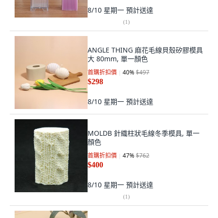
8/10 星期一
預計送達
(
1
)
ANGLE THING 麻花毛線貝殼矽膠模具
大 80mm, 單一顏色
首購折扣價
40
%
$497
$298
8/10 星期一
預計送達
MOLDB 針織柱狀毛線冬季模具, 單一
顏色
首購折扣價
47
%
$762
$400
8/10 星期一
預計送達
(
1
)