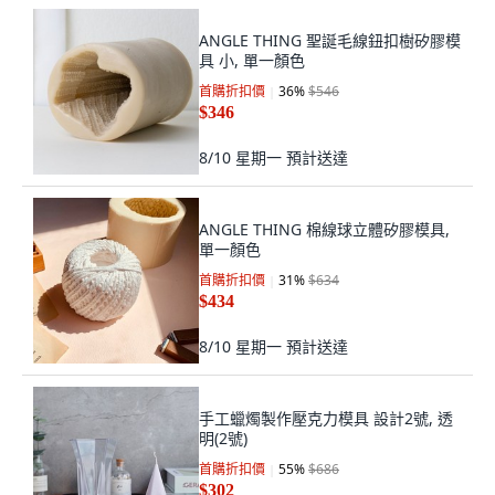
ANGLE THING 聖誕毛線鈕扣樹矽膠模
具 小, 單一顏色
首購折扣價
36
%
$546
$346
8/10 星期一
預計送達
ANGLE THING 棉線球立體矽膠模具,
單一顏色
首購折扣價
31
%
$634
$434
8/10 星期一
預計送達
手工蠟燭製作壓克力模具 設計2號, 透
明(2號)
首購折扣價
55
%
$686
$302