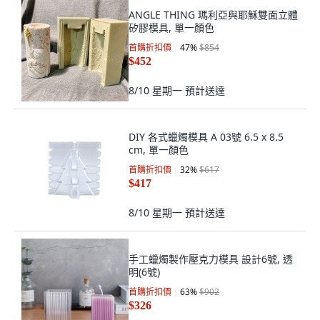
ANGLE THING 瑪利亞與耶穌雙面立體
矽膠模具, 單一顏色
首購折扣價
47
%
$854
$452
8/10 星期一
預計送達
DIY 各式蠟燭模具 A 03號 6.5 x 8.5
cm, 單一顏色
首購折扣價
32
%
$617
$417
8/10 星期一
預計送達
手工蠟燭製作壓克力模具 設計6號, 透
明(6號)
首購折扣價
63
%
$902
$326