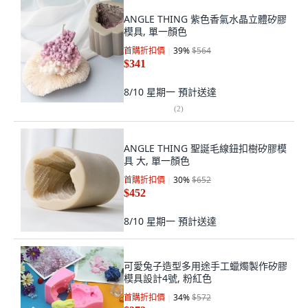
ANGLE THING 紫色香氣水晶立體矽膠
模具, 單一顏色
首購折扣價
39
%
$564
$341
8/10 星期一
預計送達
(
2
)
ANGLE THING 聖誕毛線鈕扣樹矽膠模
具 大, 單一顏色
首購折扣價
30
%
$652
$452
8/10 星期一
預計送達
可愛兔子造型多用途手工蠟燭製作矽膠
模具設計4號, 粉紅色
首購折扣價
34
%
$572