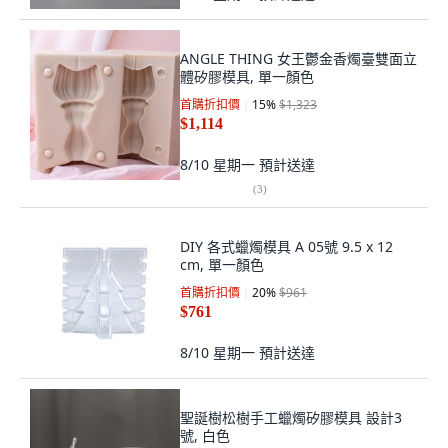
ANGLE THING 女王鬱金香燭臺雙面立
體矽膠模具, 單一顏色
首購折扣價
15
%
$1,323
$1,114
8/10 星期一
預計送達
(
3
)
DIY 各式蠟燭模具 A 05號 9.5 x 12
cm, 單一顏色
首購折扣價
20
%
$961
$761
8/10 星期一
預計送達
聖誕樹松樹手工蠟燭矽膠模具 設計3
號, 白色