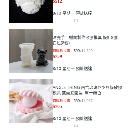
$512
8/10 星期一
預計送達
(
1
)
漂亮手工蠟燭製作矽膠模具 設計8號,
白色(8號)
首購折扣價
59
%
$1,890
$759
8/10 星期一
預計送達
ANGLE THING 內含珍珠巨型貝殼矽膠
模具 雙面立體型, 單一顏色
首購折扣價
33
%
$1,067
$705
8/10 星期一
預計送達
(
1
)