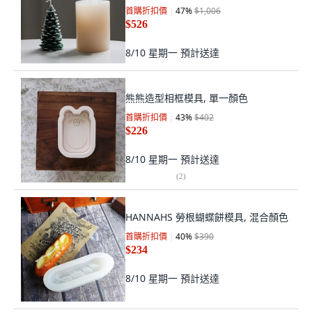
首購折扣價
47
%
$1,006
$526
8/10 星期一
預計送達
熊熊造型相框模具, 單一顏色
首購折扣價
43
%
$402
$226
8/10 星期一
預計送達
(
2
)
HANNAHS 勞根蝴蝶餅模具, 混合顏色
首購折扣價
40
%
$390
$234
8/10 星期一
預計送達