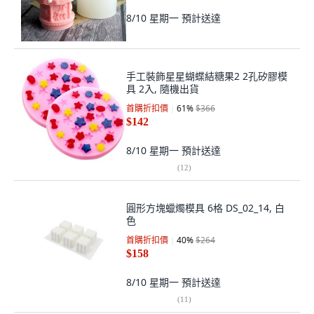
8/10 星期一
預計送達
手工裝飾星星蝴蝶結糖果2 2孔矽膠模
具 2入, 隨機出貨
首購折扣價
61
%
$366
$142
8/10 星期一
預計送達
(
12
)
圓形方塊蠟燭模具 6格 DS_02_14, 白
色
首購折扣價
40
%
$264
$158
8/10 星期一
預計送達
(
11
)