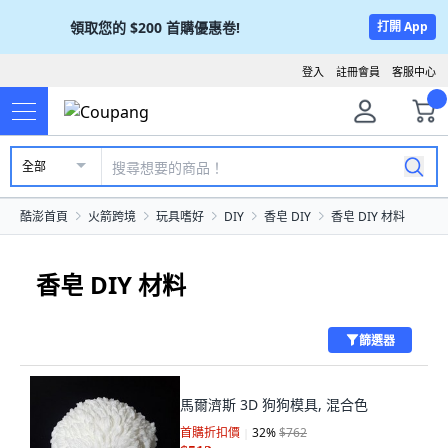
領取您的
$200
首購優惠卷!
打開 App
登入
註冊會員
客服中心
全部
酷澎首頁
火箭跨境
玩具嗜好
DIY
香皂 DIY
香皂 DIY 材料
香皂 DIY 材料
篩選器
馬爾濟斯 3D 狗狗模具, 混合色
首購折扣價
32
%
$762