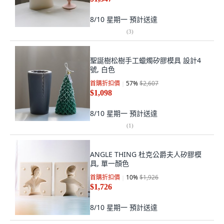
8/10 星期一
預計送達
(
3
)
聖誕樹松樹手工蠟燭矽膠模具 設計4
號, 白色
首購折扣價
57
%
$2,607
$1,098
8/10 星期一
預計送達
(
1
)
ANGLE THING 杜克公爵夫人矽膠模
具, 單一顏色
首購折扣價
10
%
$1,926
$1,726
8/10 星期一
預計送達