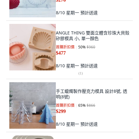
8/10 星期一
預計送達
ANGLE THING 雙面立體含珍珠大貝殼
矽膠模具 小, 單一顏色
首購折扣價
50
%
$960
$477
8/10 星期一
預計送達
(
1
)
手工蠟燭製作壓克力模具 設計8號, 透
明(8號)
首購折扣價
65
%
$866
$299
8/10 星期一
預計送達