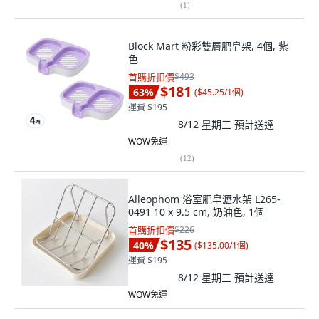
(
1
)
Block Mart 粉彩雙層肥皂架, 4個, 紫
色
首購折扣價
$493
$181
63
%
(
$45.25/1個
)
運費 $195
8/12 星期三
預計送達
WOW免運
(
12
)
Alleophom 浴室肥皂瀝水架 L265-
0491 10 x 9.5 cm, 奶油色, 1個
首購折扣價
$226
$135
40
%
(
$135.00/1個
)
運費 $195
8/12 星期三
預計送達
WOW免運