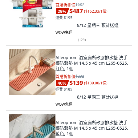
首購折扣價
$687
$487
29
%
(
$162.33/1個
)
運費 $195
8/12 星期三
預計送達
WOW免運
(
129
)
Alleophom 浴室廁所矽膠排水墊 洗手
檯防濺墊 M 14.5 x 45 cm L265-0525,
紅色, 1個
首購折扣價
$232
$139
40
%
(
$139.00/1個
)
運費 $195
8/12 星期三
預計送達
WOW免運
Alleophom 浴室廁所矽膠排水墊 洗手
檯防濺墊 M 14.5 x 45 cm L265-0525,
藍色, 1個