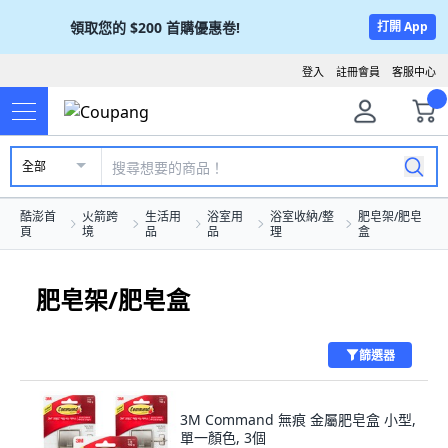
領取您的
$200
首購優惠卷!
打開 App
登入
註冊會員
客服中心
全部
酷澎首
火箭跨
生活用
浴室用
浴室收納/整
肥皂架/肥皂
頁
境
品
品
理
盒
肥皂架/肥皂盒
篩選器
3M Command 無痕 金屬肥皂盒 小型,
單一顏色, 3個