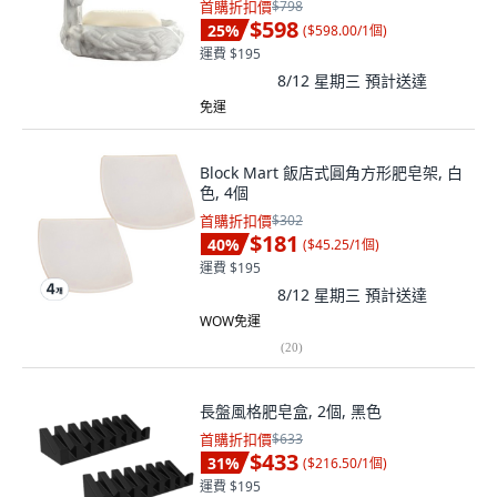
首購折扣價
$798
$598
25
%
(
$598.00/1個
)
運費 $195
8/12 星期三
預計送達
免運
Block Mart 飯店式圓角方形肥皂架, 白
色, 4個
首購折扣價
$302
$181
40
%
(
$45.25/1個
)
運費 $195
8/12 星期三
預計送達
WOW免運
(
20
)
長盤風格肥皂盒, 2個, 黑色
首購折扣價
$633
$433
31
%
(
$216.50/1個
)
運費 $195