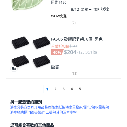
運費 $195
8/12 星期三
預計送達
WOW免運
(
2
)
PASUS 矽膠肥皂架, 8個, 黑色
首購折扣價
$341
$204
40
%
(
$25.50/1個
)
缺貨
(
12
)
2
3
4
5
1
與一起瀏覽的類別
浴室分裝容器
刷牙用品整理
衛生紙架
浴室置物架/掛勾/架
吹風機架
浴室收納櫃
門後掛架/門上掛勾
其他浴室小物
您可能會喜歡的其他產品