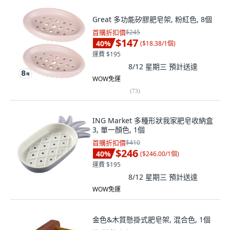
Great 多功能矽膠肥皂架, 粉紅色, 8個
首購折扣價
$245
$147
40
%
(
$18.38/1個
)
運費 $195
8/12 星期三
預計送達
WOW免運
(
73
)
ING Market 多種形狀我家肥皂收納盒
3, 單一顏色, 1個
首購折扣價
$410
$246
40
%
(
$246.00/1個
)
運費 $195
8/12 星期三
預計送達
WOW免運
金色&木質懸掛式肥皂架, 混合色, 1個