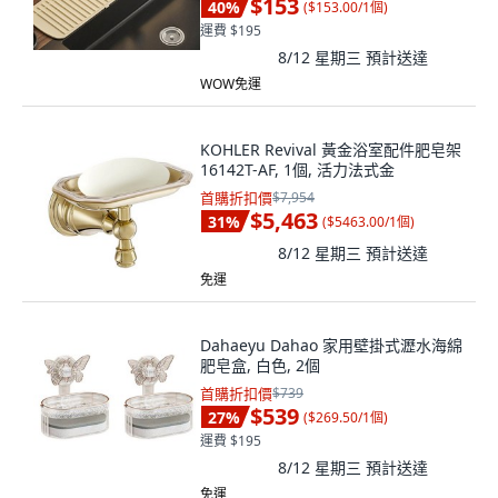
$153
40
%
(
$153.00/1個
)
運費 $195
8/12 星期三
預計送達
WOW免運
KOHLER Revival 黃金浴室配件肥皂架
16142T-AF, 1個, 活力法式金
首購折扣價
$7,954
$5,463
31
%
(
$5463.00/1個
)
8/12 星期三
預計送達
免運
Dahaeyu Dahao 家用壁掛式瀝水海綿
肥皂盒, 白色, 2個
首購折扣價
$739
$539
27
%
(
$269.50/1個
)
運費 $195
8/12 星期三
預計送達
免運