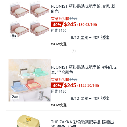
PEONIST 壁掛黏貼式肥皂架, 8個, 粉
紅色
首購折扣價
$409
$245
40
%
(
$30.63/1個
)
運費 $195
8/12 星期三
預計送達
WOW免運
(
5
)
PEONIST 壁掛黏貼式肥皂架 4件組, 2
套, 混合顏色
首購折扣價
$409
$245
40
%
(
$122.50/1個
)
運費 $195
8/12 星期三
預計送達
WOW免運
THE ZAKKA 彩色微笑肥皂盒 隨機出
貨, 黃色, 10個