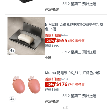
8/12 星期三
預計送達
WOW免運
InMUSE 免鑽孔黏貼式鋁製肥皂架, 灰
色, 6個
首購折扣價
$755
$555
26
%
(
$92.50/1個
)
運費 $195
8/12 星期三
預計送達
免運
Mumu 肥皂架 RK_314, 紅棕色, 4個
首購折扣價
$294
$176
40
%
(
$44.00/1個
)
運費 $195
8/12 星期三
預計送達
WOW免運
(
18
)