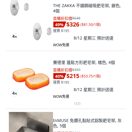
THE ZAKKA 不鏽鋼磁吸肥皂架, 銀色,
4個
首購折扣價
$648
$326
49
%
(
$81.50/1個
)
運費 $195
8/12 星期三
預計送達
WOW免運
賽德里 蓬鬆方形肥皂架, 橘色, 4個
首購折扣價
$359
$215
40
%
(
$53.75/1個
)
運費 $195
8/12 星期三
預計送達
WOW免運
(
12
)
InMUSE 免鑽孔黏貼式鋁製肥皂架, 灰
色, 5個