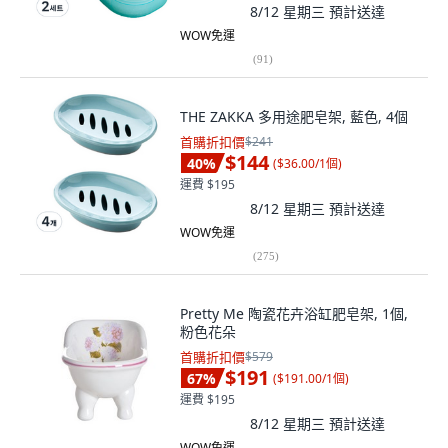
8/12 星期三
預計送達
WOW免運
(
91
)
THE ZAKKA 多用途肥皂架, 藍色, 4個
首購折扣價
$241
$144
40
%
(
$36.00/1個
)
運費 $195
8/12 星期三
預計送達
WOW免運
(
275
)
Pretty Me 陶瓷花卉浴缸肥皂架, 1個,
粉色花朵
首購折扣價
$579
$191
67
%
(
$191.00/1個
)
運費 $195
8/12 星期三
預計送達
WOW免運