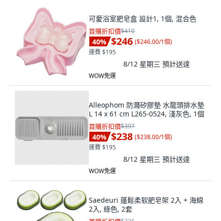
可愛浴室肥皂盒 設計1, 1個, 混合色
首購折扣價
$410
$246
40
%
(
$246.00/1個
)
運費 $195
8/12 星期三
預計送達
WOW免運
Alleophom 防濺矽膠墊 水龍頭排水墊
L 14 x 61 cm L265-0524, 淺灰色, 1個
首購折扣價
$397
$238
40
%
(
$238.00/1個
)
運費 $195
8/12 星期三
預計送達
WOW免運
Saedeuri 蓬鬆柔软肥皂架 2入 + 海綿
2入, 綠色, 2套