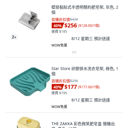
壁掛黏貼式半透明簡約肥皂架, 灰色, 2
個
首購折扣價
$428
$256
40
%
(
$128.00/1個
)
運費 $195
8/12 星期三
預計送達
WOW免運
(
1
)
Star Store 矽膠排水洗衣皂架, 綠色, 1
個
首購折扣價
$296
$177
40
%
(
$177.00/1個
)
運費 $195
8/12 星期三
預計送達
WOW免運
THE ZAKKA 彩色微笑肥皂盒 隨機出