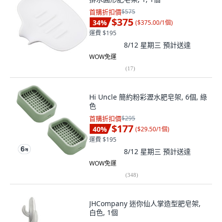
首購折扣價
$575
$375
34
%
(
$375.00/1個
)
運費 $195
8/12 星期三
預計送達
WOW免運
(
17
)
Hi Uncle 簡約粉彩瀝水肥皂架, 6個, 綠
色
首購折扣價
$295
$177
40
%
(
$29.50/1個
)
運費 $195
8/12 星期三
預計送達
WOW免運
(
348
)
JHCompany 迷你仙人掌造型肥皂架,
白色, 1個