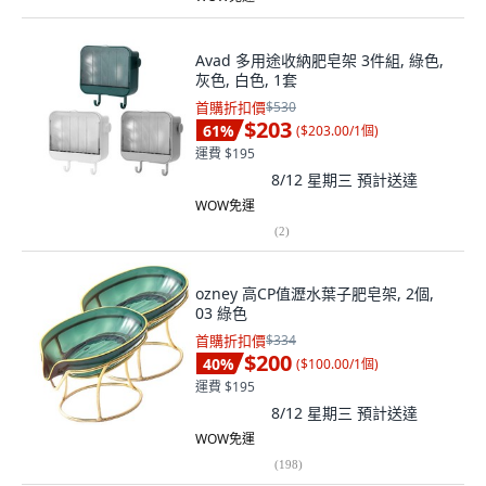
Avad 多用途收納肥皂架 3件組, 綠色,
灰色, 白色, 1套
首購折扣價
$530
$203
61
%
(
$203.00/1個
)
運費 $195
8/12 星期三
預計送達
WOW免運
(
2
)
ozney 高CP值瀝水葉子肥皂架, 2個,
03 綠色
首購折扣價
$334
$200
40
%
(
$100.00/1個
)
運費 $195
8/12 星期三
預計送達
WOW免運
(
198
)