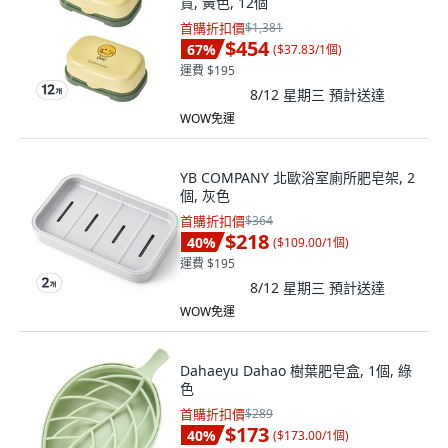
貨, 黃色, 12個
首購折扣價
$1,381
$454
67
%
(
$37.83/1個
)
運費 $195
8/12 星期三
預計送達
WOW免運
YB COMPANY 北歐浴室廁所肥皂架, 2
個, 灰色
首購折扣價
$364
$218
40
%
(
$109.00/1個
)
運費 $195
8/12 星期三
預計送達
WOW免運
Dahaeyu Dahao 樹葉肥皂盒, 1個, 綠
色
首購折扣價
$289
$173
40
%
(
$173.00/1個
)