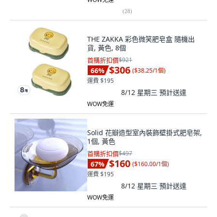
(
28
)
THE ZAKKA 彩色微笑肥皂盒 隨機出
貨, 黃色, 8個
首購折扣價
$921
$306
66
%
(
$38.25/1個
)
運費 $195
8/12 星期三
預計送達
WOW免運
Solid 花瓣造型室內裝飾壁掛式肥皂架,
1個, 黃色
首購折扣價
$497
$160
67
%
(
$160.00/1個
)
運費 $195
8/12 星期三
預計送達
WOW免運