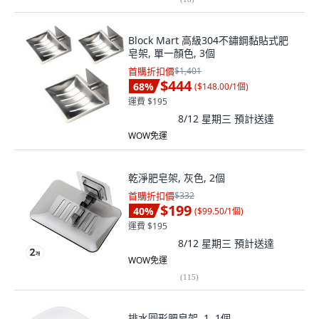
Block Mart 高級304不鏽鋼黏貼式肥
皂架, 單一顏色, 3個
首購折扣價
$1,401
$444
68
%
(
$148.00/1個
)
運費 $195
8/12 星期三
預計送達
WOW免運
乾淨肥皂架, 灰色, 2個
首購折扣價
$332
$199
40
%
(
$99.50/1個
)
運費 $195
8/12 星期三
預計送達
WOW免運
(
115
)
排水圓形肥皂架, 1, 1個