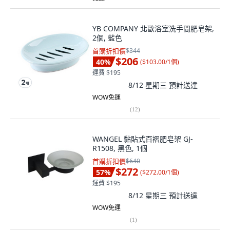
YB COMPANY 北歐浴室洗手間肥皂架,
2個, 藍色
首購折扣價
$344
$206
40
%
(
$103.00/1個
)
運費 $195
8/12 星期三
預計送達
WOW免運
(
12
)
WANGEL 黏貼式百褶肥皂架 GJ-
R1508, 黑色, 1個
首購折扣價
$640
$272
57
%
(
$272.00/1個
)
運費 $195
8/12 星期三
預計送達
WOW免運
(
1
)