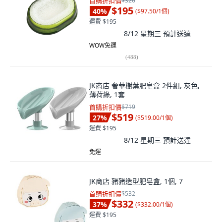
首購折扣價
$326
$195
40
%
(
$97.50/1個
)
運費 $195
8/12 星期三
預計送達
WOW免運
(
488
)
JK商店 奢華樹葉肥皂盒 2件組, 灰色,
薄荷綠, 1套
首購折扣價
$719
$519
27
%
(
$519.00/1個
)
運費 $195
8/12 星期三
預計送達
免運
JK商店 豬豬造型肥皂盒, 1個, 7
首購折扣價
$532
$332
37
%
(
$332.00/1個
)
運費 $195