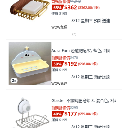
首購折扣價
$1,043
$362
65
%
(
$362.00/1個
)
運費 $195
8/12 星期三
預計送達
WOW免運
(
2
)
Aura Fam 恐龍肥皂架, 藍色, 2個
首購折扣價
$470
$192
59
%
(
$96.00/1個
)
運費 $195
8/12 星期三
預計送達
WOW免運
Glaster 不鏽鋼肥皂架 S, 混合色, 3個
首購折扣價
$295
$177
40
%
(
$59.00/1個
)
運費 $195
8/12 星期三
預計送達