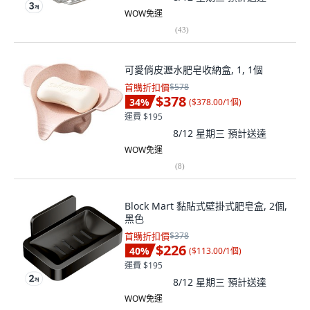
WOW免運
(
43
)
可愛俏皮瀝水肥皂收納盒, 1, 1個
首購折扣價
$578
$378
34
%
(
$378.00/1個
)
運費 $195
8/12 星期三
預計送達
WOW免運
(
8
)
Block Mart 黏貼式壁掛式肥皂盒, 2個,
黑色
首購折扣價
$378
$226
40
%
(
$113.00/1個
)
運費 $195
8/12 星期三
預計送達
WOW免運