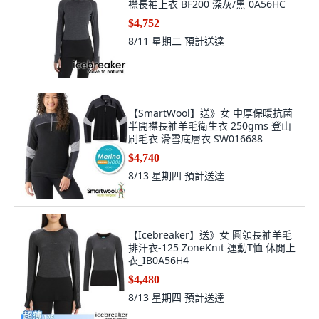
襟長袖上衣 BF200 深灰/黑 0A56HC
$4,752
8/11 星期二
預計送達
【SmartWool】送》女 中厚保暖抗菌
半開襟長袖羊毛衛生衣 250gms 登山
刷毛衣 滑雪底層衣 SW016688
$4,740
8/13 星期四
預計送達
【Icebreaker】送》女 圓領長袖羊毛
排汗衣-125 ZoneKnit 運動T恤 休閒上
衣_IB0A56H4
$4,480
8/13 星期四
預計送達