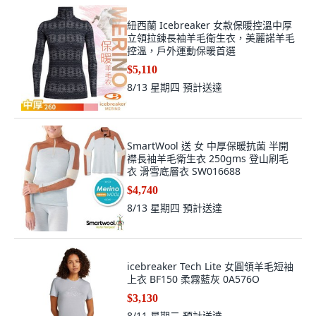
紐西蘭 Icebreaker 女款保暖控溫中厚
立領拉鍊長袖羊毛衛生衣，美麗諾羊毛
控溫，戶外運動保暖首選
$5,110
8/13 星期四
預計送達
SmartWool 送 女 中厚保暖抗菌 半開
襟長袖羊毛衛生衣 250gms 登山刷毛
衣 滑雪底層衣 SW016688
$4,740
8/13 星期四
預計送達
icebreaker Tech Lite 女圓領羊毛短袖
上衣 BF150 柔霧藍灰 0A576O
$3,130
8/11 星期二
預計送達