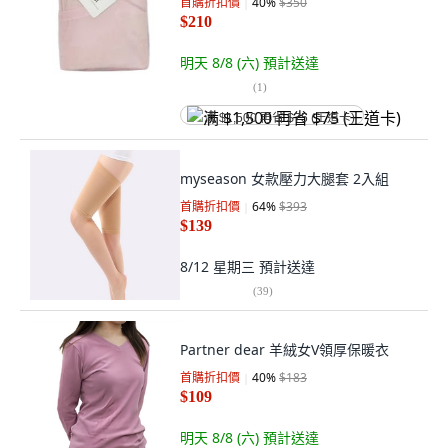
首購折扣價
40
%
$350
$210
明天 8/8 (六)
預計送達
(
1
)
满 $1,500 再省 $75 (王道卡)
myseason 女款壓力大腿套 2入組
首購折扣價
64
%
$393
$139
8/12 星期三
預計送達
(
39
)
Partner dear 羊絨女V領厚保暖衣
首購折扣價
40
%
$183
$109
明天 8/8 (六)
預計送達