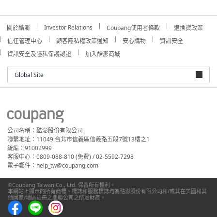
Investor Relations
關於酷澎
Coupang使用者條款
退換貨政策
信任管理中心
顧客隱私權政策通知
安心購物
資訊安全
資訊安全及隱私保護認證
加入酷澎商城
Global Site
公司名稱：酷澎股份有限公司
聯繫地址：11049 台北市信義區信義路五段7號13樓之1
統編：91002999
客服中心：0809-088-810 (免費) / 02-5592-7298
電子郵件：help_tw@coupang.com
©Coupang Taiwan Co., Ltd. 保留所有權利。
本網站上顯示的所有商標、標誌和服務標誌均為酷澎股份有限公司和/或其在美國和其
他國家/地區註冊之關聯公司之所屬財產。