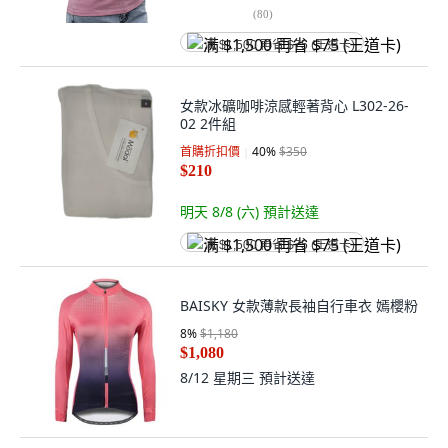
(
80
)
满 $1,500 再省 $75 (王道卡)
女款冰礦咖啡涼感輕著背心 L302-26-
02 2件組
首購折扣價
40
%
$350
$210
明天 8/8 (六)
預計送達
满 $1,500 再省 $75 (王道卡)
BAISKY 女款薄款長袖自行車衣 嫣櫻粉
8
%
$1,180
$1,080
8/12 星期三
預計送達