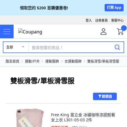
領取您的
$200
首購優惠卷!
打開 App
登入
註冊會員
客服中心
全部
酷澎首頁
運動/戶外
運動服飾
女運動服飾
雙板滑雪/單板滑雪服
雙板滑雪/單板滑雪服
篩選器
Free King 富立金 冰礦咖啡涼感輕著
女上衣 L301-05-03 2件