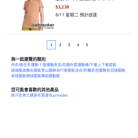
$3,130
8/11 星期二
預計送達
2
3
4
5
1
與一起瀏覽的類別
內衣/衛生衣
運動 T 恤
運動夾克/拉鍊外套
運動褲/下著
上下著套裝
瑜珈服
高爾夫服裝
登山服飾
自行車服裝
泳衣/防曬衣
芭蕾舞衣
羽球服裝
桌球服裝
網球服裝
舞蹈運動服
您可能會喜歡的其他產品
排汗衣
男士健身衣
緊身衣
armedes