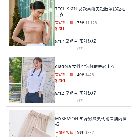
TECH SKIN 女款高爾夫短版罩衫短袖
上衣
首購折扣價
75
%
$1,128
$281
8/12 星期三
預計送達
(
62
)
diadora 女性空氣網眼底層上衣
首購折扣價
40
%
$428
$256
8/12 星期三
預計送達
(
12
)
MYSEASON 塑身緊緻莫代爾高腰內搭
褲
首購折扣價
59
%
$332