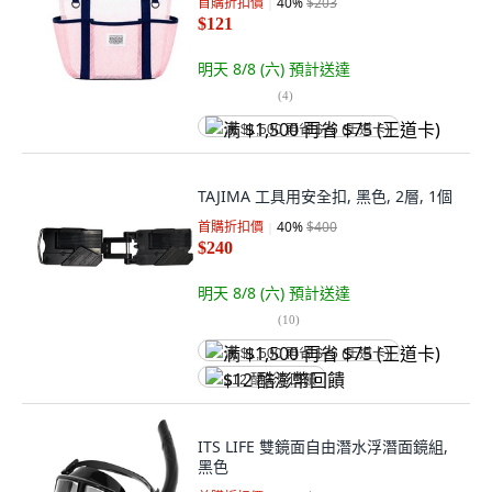
首購折扣價
40
%
$203
$121
明天 8/8 (六)
預計送達
(
4
)
满 $1,500 再省 $75 (王道卡)
TAJIMA 工具用安全扣, 黑色, 2層, 1個
首購折扣價
40
%
$400
$240
明天 8/8 (六)
預計送達
(
10
)
满 $1,500 再省 $75 (王道卡)
$12 酷澎幣回饋
ITS LIFE 雙鏡面自由潛水浮潛面鏡組,
黑色