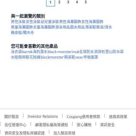
2
3
4
5
1
與一起瀏覽的類別
男性泳裝
女性泳裝
幼兒童泳裝
男性海灘服飾
女性海灘服飾
男童海灘服飾
女童海灘服飾
游泳用品
戲水用品
溯溪鞋
衝浪/滑水
橡皮艇/獨木舟
您可能會喜歡的其他產品
泳衣袋
karnik
海豹潛水
black-monster
inuk全境防水
洞洞包
登山防水袋
水陸兩用鞋
花短褲
blackmonster
朔溪鞋
seac
呼吸面罩
Investor Relations
關於酷澎
Coupang使用者條款
退換貨政策
信任管理中心
顧客隱私權政策通知
安心購物
資訊安全
資訊安全及隱私保護認證
加入酷澎商城