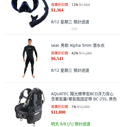
首購折扣價
12
%
$1,564
$1,364
8/12 星期三
預計送達
(
12
)
seac 男款 Alpha 5mm 潛水衣
首購折扣價
42
%
$11,280
$6,541
8/12 星期三
預計送達
AQUATEC 陽光標準型BCD浮力背心
含單氣曩/單氣瓶固定帶 BC-25S, 黑色
首購折扣價
1
%
$12,000
$11,800
明天 8/8 (六)
預計送達