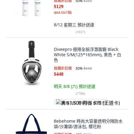
首購折扣價
50
%
$259
$129
(
$64.50/1個
)
8/12 星期三
預計送達
(
1927
)
Diveepro 極限全臉浮潛面鏡 Black
White S/M(125*165mm), 黑色 + 白
色
首購折扣價
30
%
$648
$448
明天 8/8 (六)
預計送達
(
7789
)
满 $1,500 再省 $75 (王道卡)
Bebehome 時尚大容量透明分隔防水
袋/沙灘袋/游泳包, 櫻花粉