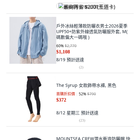
最高再省 $200 (王道卡)
戶外冰絲輕薄款防曬衣男士2026夏季
UPF50+防紫外線透氣防曬服外套, M(
碼數偏大一碼哦 )
60
%
$2,770
$1,108
8/19
預計送達
(
2
)
The Syrup 女款飾帶水褲, 黑色
首購折扣價
52
%
$790
$372
8/12 星期三
預計送達
(
23
)
MOUNTSEA CREW潛水衝浪防曬帽 快