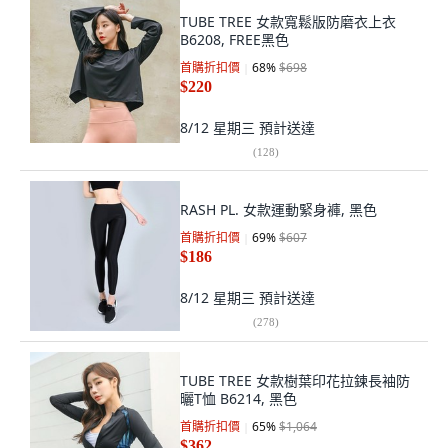
TUBE TREE 女款寬鬆版防磨衣上衣
B6208, FREE黑色
首購折扣價
68
%
$698
$220
8/12 星期三
預計送達
(
128
)
RASH PL. 女款運動緊身褲, 黑色
首購折扣價
69
%
$607
$186
8/12 星期三
預計送達
(
278
)
TUBE TREE 女款樹葉印花拉鍊長袖防
曬T恤 B6214, 黑色
首購折扣價
65
%
$1,064
$362