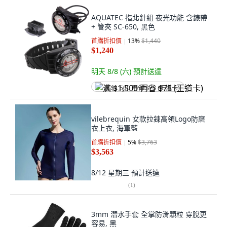
AQUATEC 指北針組 夜光功能 含錶帶
+ 管夾 SC-650, 黑色
首購折扣價
13
%
$1,440
$1,240
明天 8/8 (六)
預計送達
满 $1,500 再省 $75 (王道卡)
vilebrequin 女款拉鍊高領Logo防磨
衣上衣, 海軍藍
首購折扣價
5
%
$3,763
$3,563
8/12 星期三
預計送達
(
1
)
3mm 潛水手套 全掌防滑顆粒 穿脫更
容易, 黑