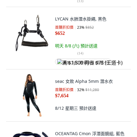
(
13
)
LYCAN 水肺潛水掛繩, 黑色
首購折扣價
23
%
$852
$652
明天 8/8 (六)
預計送達
(
14
)
满 $1,500 再省 $75 (王道卡)
seac 女款 Alpha 5mm 潛水衣
首購折扣價
32
%
$11,280
$7,654
8/12 星期三
預計送達
OCEANTAG Cmon 浮潛面鏡組, 藍色