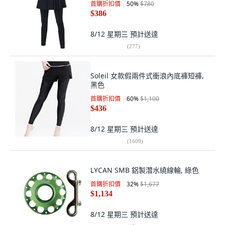
首購折扣價
50
%
$780
$386
8/12 星期三
預計送達
(
277
)
Soleil 女款假兩件式衝浪內底褲短褲,
黑色
首購折扣價
60
%
$1,100
$436
8/12 星期三
預計送達
(
1609
)
LYCAN SMB 鋁製潛水繞線輪, 綠色
首購折扣價
32
%
$1,677
$1,134
8/12 星期三
預計送達