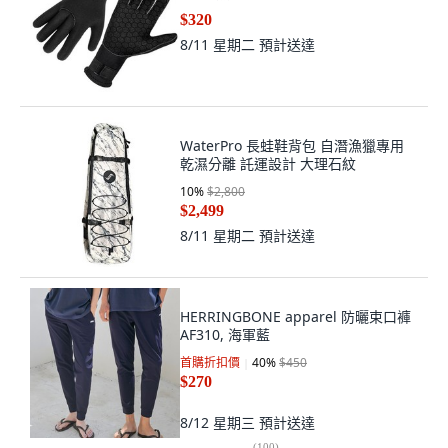
$320
8/11 星期二
預計送達
WaterPro 長蛙鞋背包 自潛漁獵專用
乾濕分離 託運設計 大理石紋
10
%
$2,800
$2,499
8/11 星期二
預計送達
HERRINGBONE apparel 防曬束口褲
AF310, 海軍藍
首購折扣價
40
%
$450
$270
8/12 星期三
預計送達
(
100
)