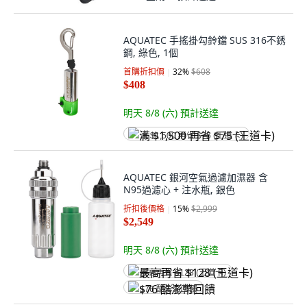
AQUATEC 手搖掛勾鈴鐺 SUS 316不銹
鋼, 綠色, 1個
首購折扣價
32
%
$608
$408
明天 8/8 (六)
預計送達
满 $1,500 再省 $75 (王道卡)
AQUATEC 銀河空氣過濾加濕器 含
N95過濾心 + 注水瓶, 銀色
折扣後價格
15
%
$2,999
$2,549
明天 8/8 (六)
預計送達
最高再省 $128 (王道卡)
$76 酷澎幣回饋