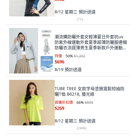
8/12 星期三
預計送達
(
71
)
潮流購防曬外套女輕薄夏日外套抗uv
防紫外線運動外套夏季超薄防曬服連帽
防曬衣涼感薄男生夏季新款戶外運動休
閑釣魚衣時尚百搭登山服JD9999防曬
特價
50
%
$1,392
衣時尚防曬服, 灰色
$696
8/19
預計送達
TUBE TREE 女款字母塗鴉寬鬆短袖防
曬T恤 B6218, 螢光綠
首購折扣價
66
%
$808
$269
8/12 星期三
預計送達
(
2496
)