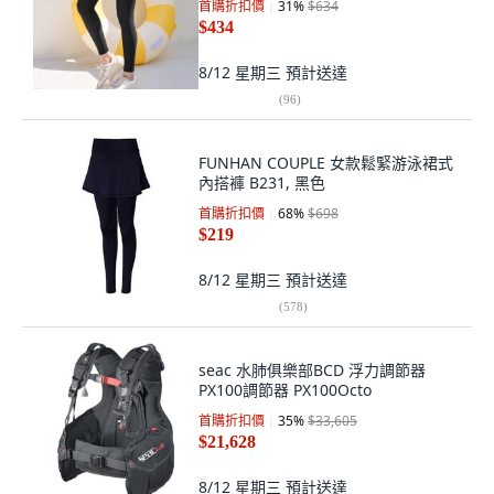
首購折扣價
31
%
$634
$434
8/12 星期三
預計送達
(
96
)
FUNHAN COUPLE 女款鬆緊游泳裙式
內搭褲 B231, 黑色
首購折扣價
68
%
$698
$219
8/12 星期三
預計送達
(
578
)
seac 水肺俱樂部BCD 浮力調節器
PX100調節器 PX100Octo
首購折扣價
35
%
$33,605
$21,628
8/12 星期三
預計送達