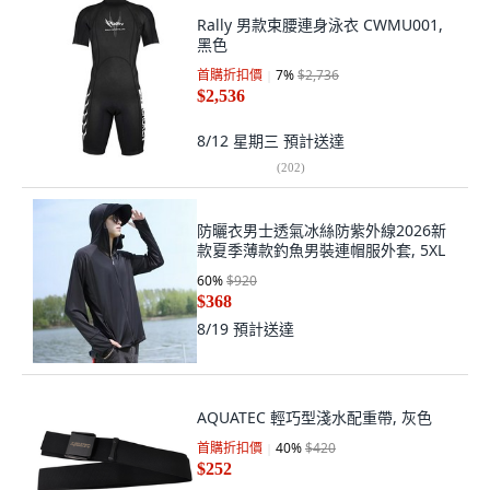
Rally 男款束腰連身泳衣 CWMU001,
黑色
首購折扣價
7
%
$2,736
$2,536
8/12 星期三
預計送達
(
202
)
防曬衣男士透氣冰絲防紫外線2026新
款夏季薄款釣魚男裝連帽服外套, 5XL
60
%
$920
$368
8/19
預計送達
AQUATEC 輕巧型淺水配重帶, 灰色
首購折扣價
40
%
$420
$252