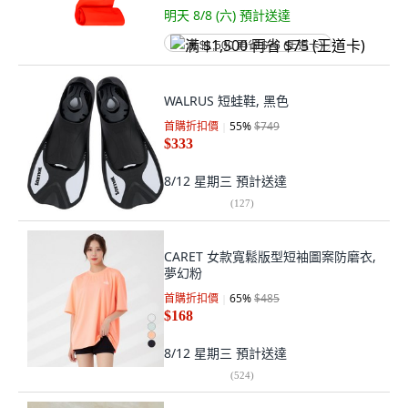
明天 8/8 (六)
預計送達
满 $1,500 再省 $75 (王道卡)
WALRUS 短蛙鞋, 黑色
首購折扣價
55
%
$749
$333
8/12 星期三
預計送達
(
127
)
CARET 女款寬鬆版型短袖圖案防磨衣,
夢幻粉
首購折扣價
65
%
$485
$168
8/12 星期三
預計送達
(
524
)