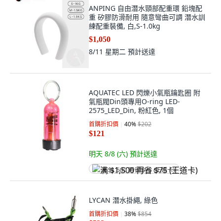
ANPING 自由潛水頸部配重環 鉛塊配
重 矽膠防滑耐用 隨意彎曲可調 潛水訓
練配重裝備, 白,S-1.0kg
$1,050
8/11 星期二
預計送達
AQUATEC LED 閃爍小氣瓶鑰匙圈 附
氣瓶閥Din頭專用O-ring LED-
2575_LED_Din, 粉紅色, 1個
首購折扣價
40
%
$202
$121
明天 8/8 (六)
預計送達
满 $1,500 再省 $75 (王道卡)
LYCAN 潛水掛繩, 綠色
首購折扣價
38
%
$854