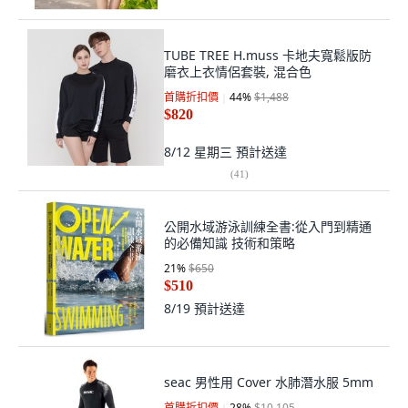
TUBE TREE H.muss 卡地夫寬鬆版防
磨衣上衣情侶套裝, 混合色
首購折扣價
44
%
$1,488
$820
8/12 星期三
預計送達
(
41
)
公開水域游泳訓練全書:從入門到精通
的必備知識 技術和策略
21
%
$650
$510
8/19
預計送達
seac 男性用 Cover 水肺潛水服 5mm
首購折扣價
28
%
$10,105