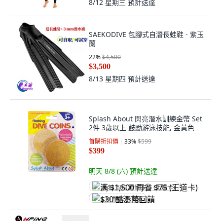
8/12 星期三
預計送達
SAEKODIVE 包腳式自潛長蛙鞋 - 紫玉
蘭
22
%
$4,500
$3,500
8/13 星期四
預計送達
Splash About 閃亮潛水訓練金幣 Set
2件 3歲以上 鼓勵游泳技能, 金黃色
首購折扣價
33
%
$599
$399
明天 8/8 (六)
預計送達
满 $1,500 再省 $75 (王道卡)
$30 酷澎幣回饋