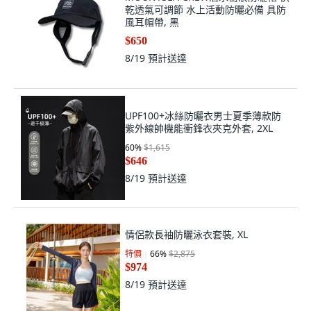
乾透氣可調節 水上活動防曬必備 具防
風耳帽帶, 黑
$650
8/19
預計送達
UPF100+冰絲防曬衣男士夏季薄款防
紫外線帥機能衝鋒衣夾克外套, 2XL
60
%
$1,615
$646
8/19
預計送達
情侶款長袖防曬泳衣套裝, XL
特價
66
%
$2,875
$974
8/19
預計送達