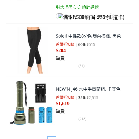
明天 8/8 (六)
預計送達
满 $1,500 再省 $75 (王道卡)
Soleil 中性款8分防曬內搭褲, 黑色
首購折扣價
60
%
$515
$204
缺貨
(
84
)
NEW'N J46 水中手電筒組, 卡其色
首購折扣價
35
%
$2,515
$1,619
缺貨
(
213
)