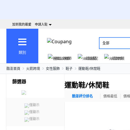
加到我的最愛
申請入駐
全部
類別
爸氣父親節
火箭速配
火箭跨境
酷澎首頁
火箭跨境
女性服飾
鞋子
運動鞋/休閒鞋
篩選器
運動鞋/休閒鞋
酷澎評分排名
價格最低
價
僅顯示
僅顯示
僅顯示