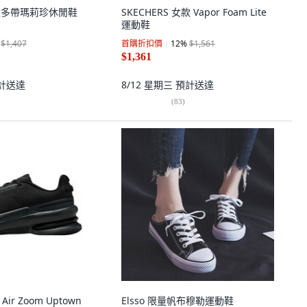
女款多帶瑪莉珍休閒鞋
SKECHERS 女款 Vapor Foam Lite
運動鞋
$1,407
首購折扣價
12
%
$1,561
$1,361
計送達
8/12 星期三
預計送達
(
83
)
Air Zoom Uptown
Elsso 限量帆布穆勒運動鞋