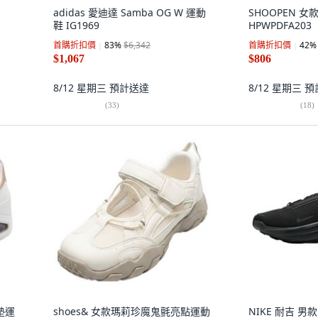
adidas 愛迪達 Samba OG W 運動
SHOOPEN 
鞋 IG1969
HPWPDFA203
首購折扣價
83
%
$6,342
首購折扣價
42
%
$1,067
$806
8/12 星期三
預計送達
8/12 星期三
預
(
33
)
(
18
)
氣墊運
shoes& 女款瑪莉珍魔鬼氈亮點運動
NIKE 耐吉 男款 