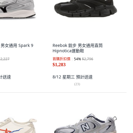
 男女通用 Spark 9
Reebok 銳步 男女通用直筒
Hipnotica運動鞋
$2,227
首購折扣價
54
%
$2,796
$1,283
計送達
8/12 星期三
預計送達
(
23
)