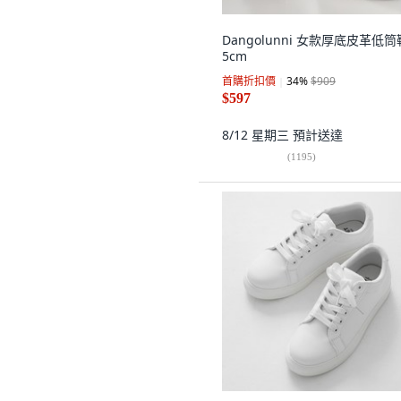
Dangolunni 女款厚底皮革低筒
5cm
首購折扣價
34
%
$909
$597
8/12 星期三
預計送達
(
1195
)