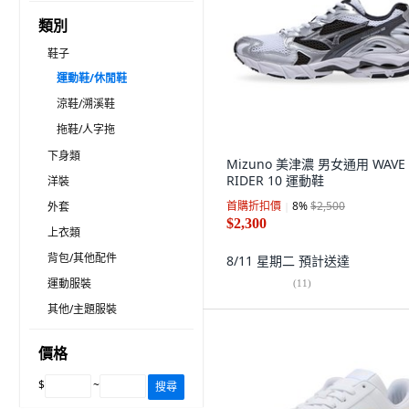
類別
鞋子
運動鞋/休閒鞋
涼鞋/溯溪鞋
拖鞋/人字拖
下身類
Mizuno 美津濃 男女通用 WAVE
RIDER 10 運動鞋
洋裝
首購折扣價
8
%
$2,500
外套
$2,300
上衣類
背包/其他配件
8/11 星期二
預計送達
運動服裝
(
11
)
其他/主題服裝
價格
$
~
搜尋