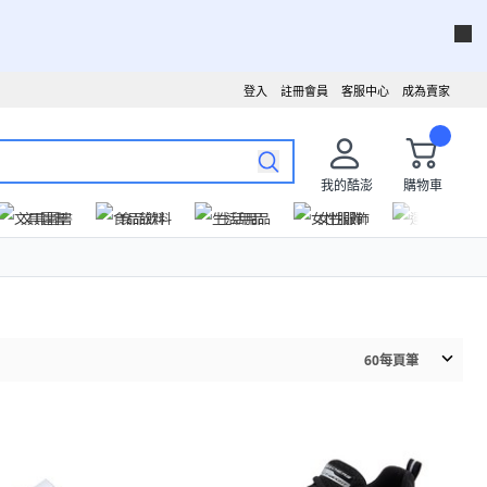
登入
註冊會員
客服中心
成為賣家
我的酷澎
購物車
文具圖書
食品飲料
生活用品
女性服飾
運動戶外
60
每頁筆