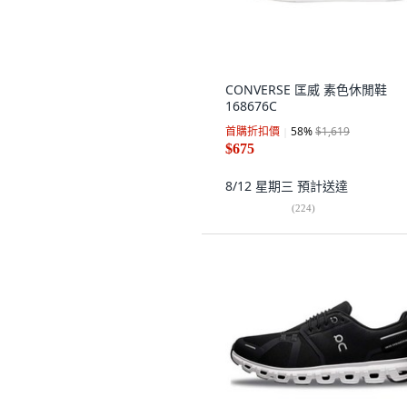
CONVERSE 匡威 素色休閒鞋
168676C
首購折扣價
58
%
$1,619
$675
8/12 星期三
預計送達
(
224
)