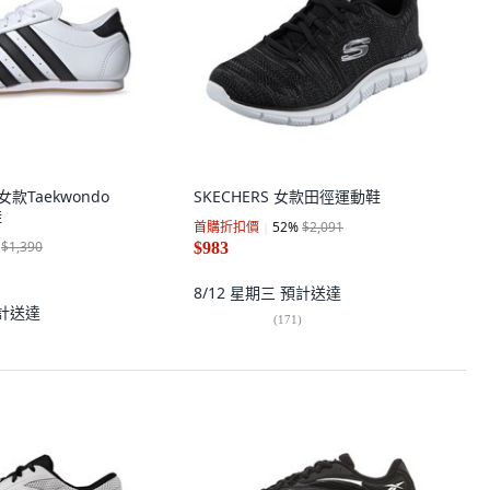
 女款Taekwondo
SKECHERS 女款田徑運動鞋
鞋
首購折扣價
52
%
$2,091
$1,390
$983
8/12 星期三
預計送達
計送達
(
171
)