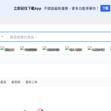
立即前往下載App
不錯過最新優惠、更多功能等著你！
下載
嬰幼兒
保健醫療
美妝保養
個人清潔
玩具休閒
格最高
最熱銷
最新上架