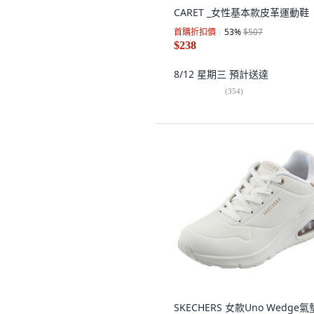
CARET _女性基本款皮革運動鞋
首購折扣價
53
%
$507
$238
8/12 星期三
預計送達
(
354
)
SKECHERS 女款Uno Wedge