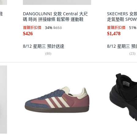
鞋
DANGOLUNNI 女款 Central 大尺
SKECHERS 女款G
碼 時尚 拼接線條 鬆緊帶 運動鞋
走氣墊鞋 SP0W
首購折扣價
34
%
$653
首購折扣價
51
%
$426
$1,478
8/12 星期三
預計送達
8/12 星期三
預
(
80
)
(
23
)