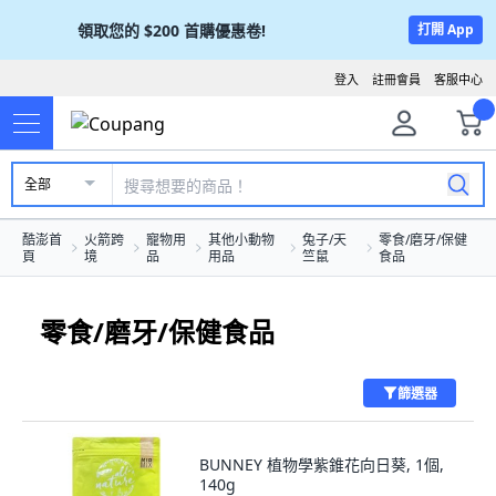
領取您的
$200
首購優惠卷!
打開 App
登入
註冊會員
客服中心
全部
酷澎首
火箭跨
寵物用
其他小動物
兔子/天
零食/磨牙/保健
頁
境
品
用品
竺鼠
食品
零食/磨牙/保健食品
篩選器
BUNNEY 植物學紫錐花向日葵, 1個,
140g