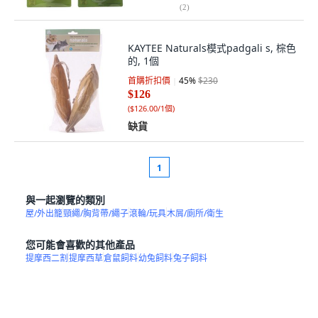
(
2
)
KAYTEE Naturals模式padgali s, 棕色
的, 1個
首購折扣價
45
%
$230
$126
(
$126.00/1個
)
缺貨
1
與一起瀏覽的類別
屋/外出籠
頸繩/胸背帶/繩子
滾輪/玩具
木屑/廁所/衛生
您可能會喜歡的其他產品
提摩西二割
提摩西草
倉鼠飼料
幼兔飼料
兔子飼料