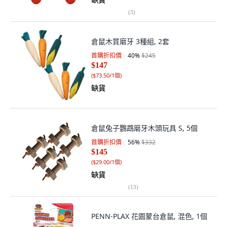
(
3
)
倉鼠木質磨牙 3種組, 2套
首購折扣價
40
%
$245
$147
(
$73.50/1個
)
缺貨
倉鼠兔子鸚鵡磨牙木頭玩具 S, 5個
首購折扣價
56
%
$332
$145
(
$29.00/1個
)
缺貨
(
13
)
PENN-PLAX 花園蒙台倉鼠, 混色, 1個