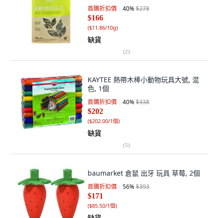
首購折扣價
40
%
$278
$166
(
$11.86/10g
)
缺貨
(
2
)
KAYTEE 熱帶木棒小動物玩具大號, 混
色, 1個
首購折扣價
40
%
$338
$202
(
$202.00/1個
)
缺貨
(
5
)
baumarket 倉鼠 出牙 玩具 草莓, 2個
首購折扣價
56
%
$393
$171
(
$85.50/1個
)
缺貨