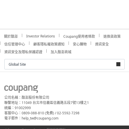
Investor Relations
關於酷澎
Coupang使用者條款
退換貨政策
信任管理中心
顧客隱私權政策通知
安心購物
資訊安全
資訊安全及隱私保護認證
加入酷澎商城
Global Site
公司名稱：酷澎股份有限公司
聯繫地址：11049 台北市信義區信義路五段7號13樓之1
統編：91002999
客服中心：0809-088-810 (免費) / 02-5592-7298
電子郵件：help_tw@coupang.com