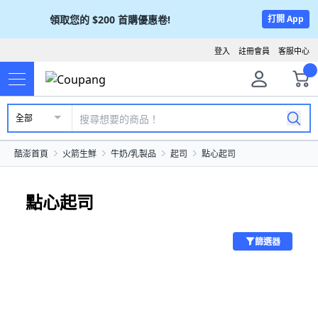
領取您的
$200
首購優惠卷!
打開 App
登入
註冊會員
客服中心
全部
酷澎首頁
火箭生鮮
牛奶/乳製品
起司
點心起司
點心起司
篩選器