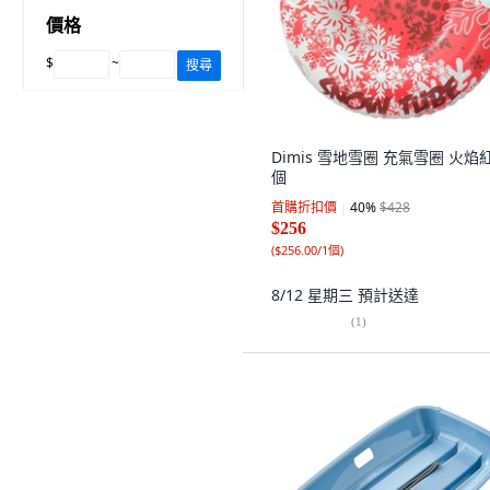
價格
$
~
搜尋
Dimis 雪地雪圈 充氣雪圈 火焰紅,
個
首購折扣價
40
%
$428
$256
(
$256.00/1個
)
8/12 星期三
預計送達
(
1
)