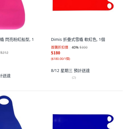
雪橇 閃亮粉紅船型, 1
Dimis 折疊式雪橇 軟紅色, 1個
首購折扣價
40
%
$300
$212
$180
(
$180.00/1個
)
8/12 星期三
預計送達
計送達
(
2
)