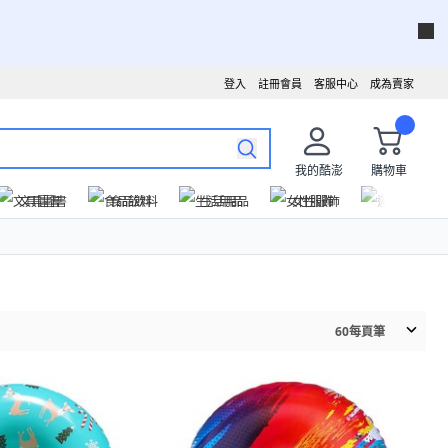
登入
註冊會員
客服中心
成為賣家
我的酷澎
購物車
文具圖書
食品飲料
生活用品
女性服飾
運動戶外
60
每頁筆