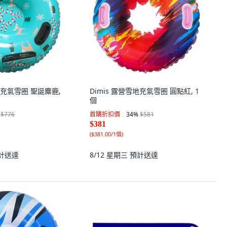
雪地充氣雪圈 聖誕麋鹿,
Dimis 露營雪地充氣雪圈 圓點紅, 1
個
$776
首購折扣價
34
%
$581
$381
(
$381.00/1個
)
計送達
8/12 星期三
預計送達