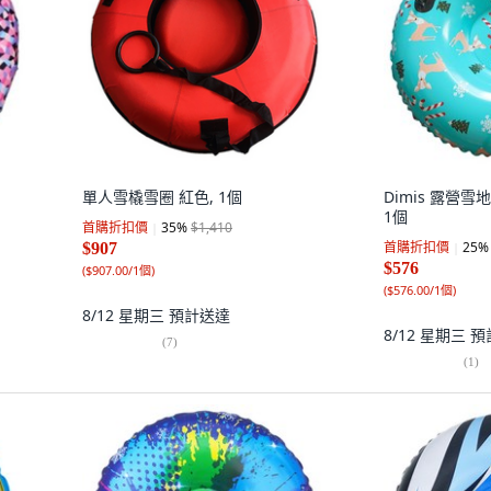
單人雪橇雪圈 紅色, 1個
Dimis 露營
1個
首購折扣價
35
%
$1,410
首購折扣價
25
%
$907
$576
(
$907.00/1個
)
(
$576.00/1個
)
8/12 星期三
預計送達
8/12 星期三
預
(
7
)
(
1
)