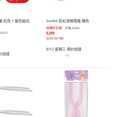
橇 紅色 + 藍色組合,
Sunbit 彩虹滑梯雪橇 橘色
首購折扣價
57
%
$680
$559
$289
(
$289.00/1個
)
8/12 星期三
預計送達
計送達
(
4
)