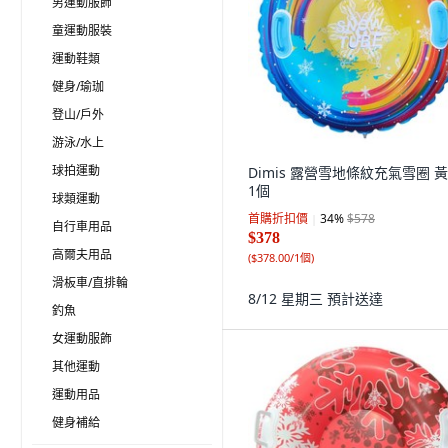
男運動服飾
童運動服裝
運動鞋類
健身/瑜珈
登山/戶外
游泳/水上
球拍運動
Dimis 露營雪地條紋充氣雪圈 黃
1個
球類運動
首購折扣價
34
%
$578
自行車用品
$378
高爾夫用品
(
$378.00/1個
)
滑板車/直排輪
8/12 星期三
預計送達
釣魚
女運動服飾
其他運動
運動用品
健身補給