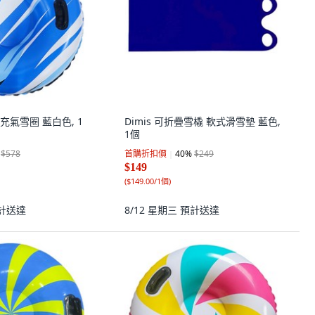
地充氣雪圈 藍白色, 1
Dimis 可折疊雪橇 軟式滑雪墊 藍色,
1個
$578
首購折扣價
40
%
$249
$149
(
$149.00/1個
)
計送達
8/12 星期三
預計送達