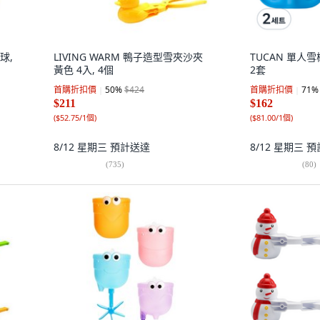
球,
LIVING WARM 鴨子造型雪夾沙夾
TUCAN 單人雪
黃色 4入, 4個
2套
首購折扣價
50
%
$424
首購折扣價
71
%
$211
$162
(
$52.75/1個
)
(
$81.00/1個
)
8/12 星期三
預計送達
8/12 星期三
預
(
735
)
(
80
)