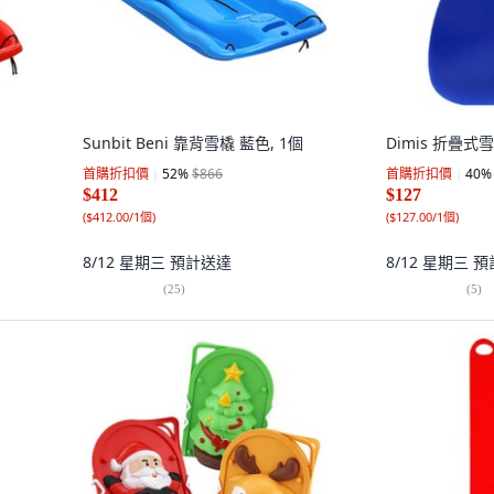
Sunbit Beni 靠背雪橇 藍色, 1個
Dimis 折疊式雪
首購折扣價
52
%
$866
首購折扣價
40
%
$412
$127
(
$412.00/1個
)
(
$127.00/1個
)
8/12 星期三
預計送達
8/12 星期三
預
(
25
)
(
5
)