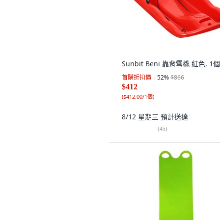
Sunbit Beni 靠背雪橇 紅色, 1個
首購折扣價
52
%
$866
$412
(
$412.00/1個
)
8/12 星期三
預計送達
(
45
)