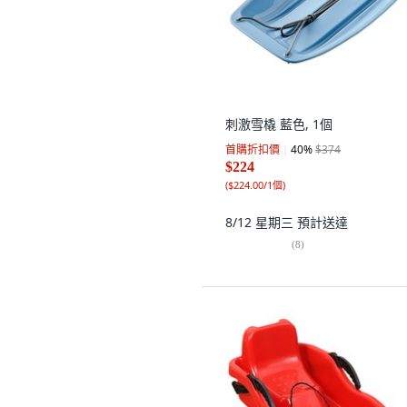
刺激雪橇 藍色, 1個
首購折扣價
40
%
$374
$224
(
$224.00/1個
)
8/12 星期三
預計送達
(
8
)