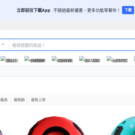
立即前往下載App
不錯過最新優惠、更多功能等著你！
下載
嬰幼兒
保健醫療
美妝保養
個人清潔
玩具休閒
格最高
最熱銷
最新上架