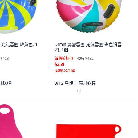
圈 充氣雪圈 藍黃色, 1
Dimis 露營雪圈 充氣雪圈 彩色滑雪
圈, 1個
$428
首購折扣價
40
%
$432
$259
(
$259.00/1個
)
計送達
8/12 星期三
預計送達
(
1
)