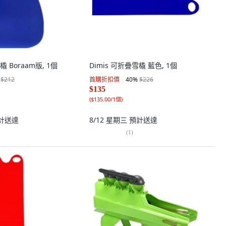
橇 Boraam版, 1個
Dimis 可折疊雪橇 藍色, 1個
$212
首購折扣價
40
%
$226
$135
(
$135.00/1個
)
計送達
8/12 星期三
預計送達
(
1
)