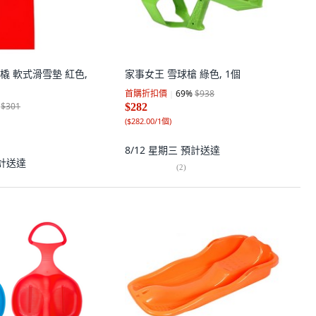
雪橇 軟式滑雪墊 紅色,
家事女王 雪球槍 綠色, 1個
首購折扣價
69
%
$938
$301
$282
(
$282.00/1個
)
8/12 星期三
預計送達
計送達
(
2
)