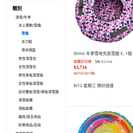
類別
滑雪/冬季
冰上運動/雪橇
雪橇
冰刀鞋
滑冰頭盔
Dimis 冬季雪地充氣雪圈 E, 1個
男性滑雪衣
首購折扣價
5
%
$3,934
女性滑雪衣
$3,734
(
$3734.00/1個
)
男性單板滑雪裝
女性單板滑雪裝
8/12 星期三
預計送達
幼兒雙板滑雪/單板滑雪服
滑雪裝備
滑板裝備
護具/安全用品
防寒用品/百貨