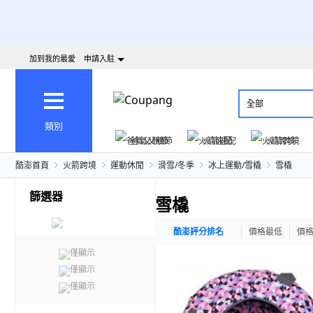
加到我的最愛
申請入駐
全部
類別
爸氣父親節
火箭速配
火箭跨境
酷澎首頁
火箭跨境
運動休閒
滑雪/冬季
冰上運動/雪橇
雪橇
篩選器
雪橇
酷澎評分排名
價格最低
價
僅顯示
僅顯示
僅顯示