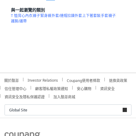
與一起瀏覽的類別
T 恤
背心內衣
褲子
緊身褲
外套/連帽拉鍊外套
上下著套裝
手套
襪子
護腕/護帶
Investor Relations
關於酷澎
Coupang使用者條款
退換貨政策
信任管理中心
顧客隱私權政策通知
安心購物
資訊安全
資訊安全及隱私保護認證
加入酷澎商城
Global Site