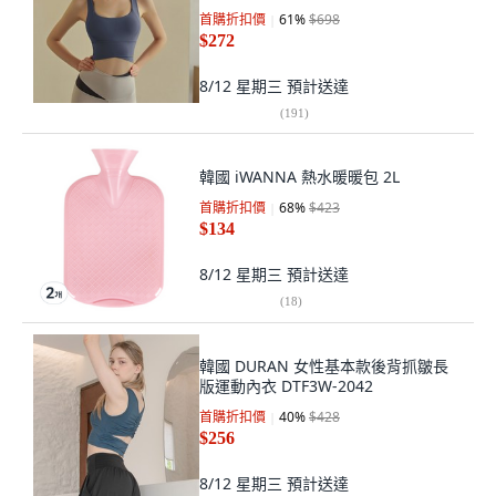
首購折扣價
61
%
$698
$272
8/12 星期三
預計送達
(
191
)
韓國 iWANNA 熱水暖暖包 2L
首購折扣價
68
%
$423
$134
8/12 星期三
預計送達
(
18
)
韓國 DURAN 女性基本款後背抓皺長
版運動內衣 DTF3W-2042
首購折扣價
40
%
$428
$256
8/12 星期三
預計送達