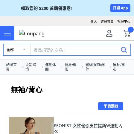
領取您的
$200
首購優惠卷!
打開 App
登入
註冊會員
客服中心
全部
酷澎首
火箭跨
運動休
健身/瑜
瑜珈服飾/配
無袖/背
頁
境
閒
珈
件
心
無袖/背心
篩選器
PEONIST 女性瑜珈皮拉提斯W運動內
衣