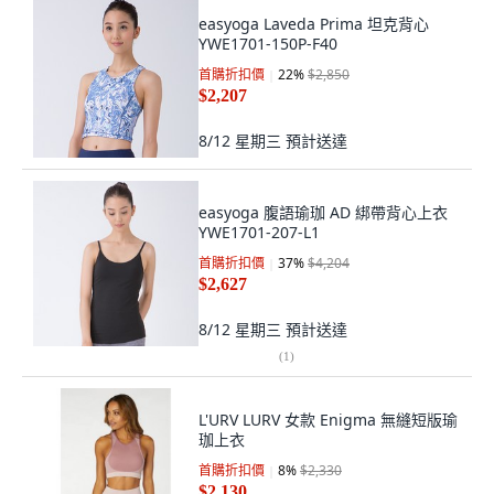
easyoga Laveda Prima 坦克背心
YWE1701-150P-F40
首購折扣價
22
%
$2,850
$2,207
8/12 星期三
預計送達
easyoga 腹語瑜珈 AD 綁帶背心上衣
YWE1701-207-L1
首購折扣價
37
%
$4,204
$2,627
8/12 星期三
預計送達
(
1
)
L'URV LURV 女款 Enigma 無縫短版瑜
珈上衣
首購折扣價
8
%
$2,330
$2,130