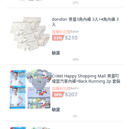
(
47
)
doridori 男童3角內褲 3入+4角內褲 3
入
首購折扣價
$454
$210
53
%
缺貨
(
64
)
Criket Happy Shopping Mall 男童叮
噹當汽車內褲+Back Running 2p 套裝
首購折扣價
$477
$207
56
%
缺貨
(
3
)