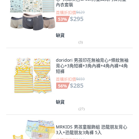
內衣套裝
首購折扣價
$629
$295
53
%
缺貨
(
3
)
doridori 男孩印花無袖背心+條紋無袖
背心+3角短褲+3角內褲+4角內褲+4角
短褲
首購折扣價
$659
$285
56
%
缺貨
(
27
)
MRKIDS 男孩童服飾組 恐龍朋友背心
3入+恐龍朋友3角褲 5入