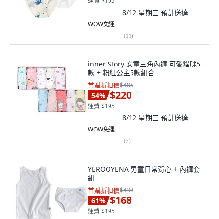
運費 $195
8/12 星期三
預計送達
WOW免運
(
11
)
inner Story 女童三角內褲 可愛貓咪5
款 + 粉紅公主5款組合
首購折扣價
$485
$220
54
%
運費 $195
8/12 星期三
預計送達
WOW免運
(
7
)
YEROOYENA 男童日常背心 + 內褲套
組
首購折扣價
$439
$168
61
%
運費 $195