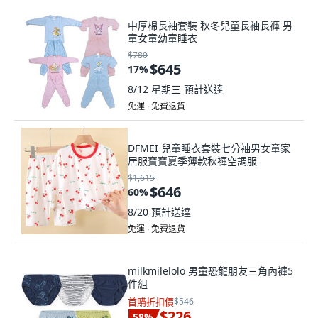
中厚棉長袖套裝 秋冬兒童長袖長褲 男
童女童幼童睡衣
$780
$645
17
%
8/12 星期三
預計送達
免運 ∙ 免費退貨
DFMEI 兒童睡衣套裝七分袖男女童家
居服寶寶夏季薄款秋褲空調服
$1,615
$646
60
%
8/20
預計送達
免運 ∙ 免費退貨
milkmilelolo 男童恐龍朋友三角內褲5
件組
首購折扣價
$546
$226
58
%