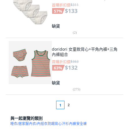
首購折扣價
$311
$133
57
%
缺貨
(
2
)
doridori 女童款背心+平角內褲+三角
內褲組合
首購折扣價
$363
$132
63
%
缺貨
(
275
)
2
1
與一起瀏覽的類別
睡衣/居家服
內衣/內搭衣
防踢背心
汗衫
內褲
安全褲