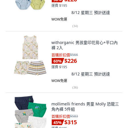
運費 $195
8/12 星期三
預計送達
WOW免運
(
34
)
withorganic 男孩童印花背心+平口內
褲 2入
首購折扣價
$566
$226
60
%
運費 $195
8/12 星期三
預計送達
WOW免運
(
36
)
mollimelli friends 男童 Molly 恐龍三
角內褲 5件組
首購折扣價
$583
$315
45
%