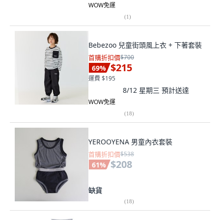
WOW免運
(
1
)
Bebezoo 兒童街頭風上衣 + 下著套裝
首購折扣價
$700
$215
69
%
運費 $195
8/12 星期三
預計送達
WOW免運
(
18
)
YEROOYENA 男童內衣套裝
首購折扣價
$538
$208
61
%
缺貨
(
18
)