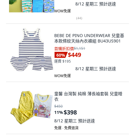
8/12 星期三
預計送達
WOW免運
(
44
)
BEBE DE PINO UNDERWEAR 兒童基
本款條紋天絲內衣褲組 BU43US901
首購折扣價
$1,151
$449
60
%
運費 $195
8/12 星期三
預計送達
WOW免運
童馨 台灣製 純棉 薄長袖套裝 兒童睡
衣
$450
$398
11
%
8/12 星期三
預計送達
免運 ∙ 免費退貨