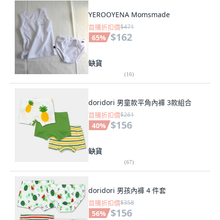
YEROOYENA Momsmade
首購折扣價
$471
$162
65
%
缺貨
(
16
)
doridori 男童款平角內褲 3款組合
首購折扣價
$261
$156
40
%
缺貨
(
67
)
doridori 男孩內褲 4 件套
首購折扣價
$358
$156
56
%