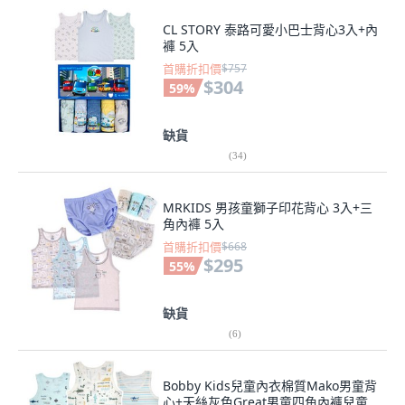
CL STORY 泰路可愛小巴士背心3入+內
褲 5入
首購折扣價
$757
$304
59
%
缺貨
(
34
)
MRKIDS 男孩童獅子印花背心 3入+三
角內褲 5入
首購折扣價
$668
$295
55
%
缺貨
(
6
)
Bobby Kids兒童內衣棉質Mako男童背
心+天絲灰色Great男童四角內褲兒童