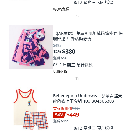
8/12 星期三
預計送達
WOW免運
(
4
)
【JAR嚴選】兒童防風加絨衝鋒外套 保
暖舒適 戶外活動必備
$435
$380
12
%
運費 $90
8/12 星期三
預計送達
免費退貨
(
1
)
Bebedepino Underwear 兒童青蛙天
絲內衣上下套組 100 BU43US303
首購折扣價
$987
$449
54
%
運費 $195
8/12 星期三
預計送達