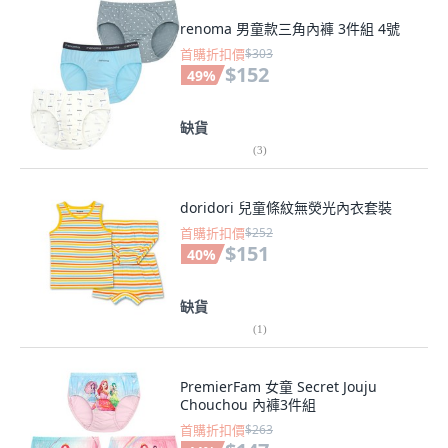
renoma 男童款三角內褲 3件組 4號
首購折扣價
$303
$152
49
%
缺貨
(
3
)
doridori 兒童條紋無熒光內衣套裝
首購折扣價
$252
$151
40
%
缺貨
(
1
)
PremierFam 女童 Secret Jouju
Chouchou 內褲3件組
首購折扣價
$263