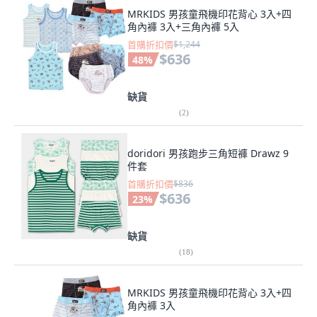
MRKIDS 男孩童飛機印花背心 3入+四
角內褲 3入+三角內褲 5入
首購折扣價
$1,244
$636
48
%
缺貨
(
2
)
doridori 男孩跑步三角短褲 Drawz 9
件套
首購折扣價
$836
$636
23
%
缺貨
(
18
)
MRKIDS 男孩童飛機印花背心 3入+四
角內褲 3入