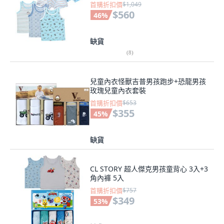
首購折扣價
$1,049
$560
46
%
缺貨
(
8
)
兒童內衣怪獸吉普男孩跑步+恐龍男孩
玫瑰兒童內衣套裝
首購折扣價
$653
$355
45
%
缺貨
CL STORY 超人傑克男孩童背心 3入+3
角內褲 5入
首購折扣價
$757
$349
53
%