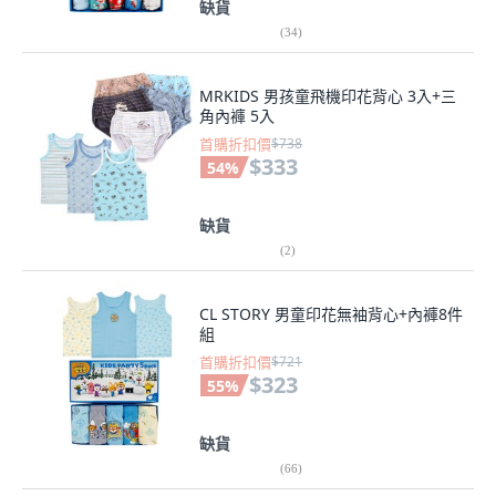
缺貨
(
34
)
MRKIDS 男孩童飛機印花背心 3入+三
角內褲 5入
首購折扣價
$738
$333
54
%
缺貨
(
2
)
CL STORY 男童印花無袖背心+內褲8件
組
首購折扣價
$721
$323
55
%
缺貨
(
66
)