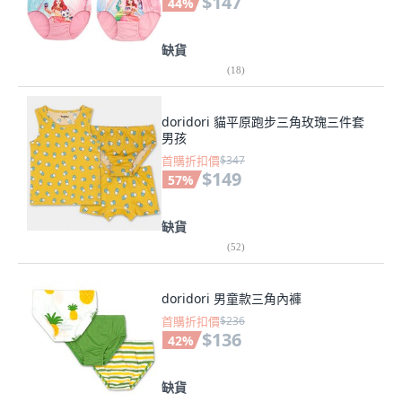
$147
44
%
缺貨
(
18
)
doridori 貓平原跑步三角玫瑰三件套
男孩
首購折扣價
$347
$149
57
%
缺貨
(
52
)
doridori 男童款三角內褲
首購折扣價
$236
$136
42
%
缺貨