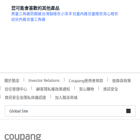
您可能會喜歡的其他產品
男童三角褲
防踢被
台灣製睡衣
小羔羊
兒童內褲
兒童睡衣
背心睡衣
幼兒內褲
女童三角褲
Investor Relations
關於酷澎
Coupang使用者條款
退換貨政策
信任管理中心
顧客隱私權政策通知
安心購物
資訊安全
資訊安全及隱私保護認證
加入酷澎商城
Global Site