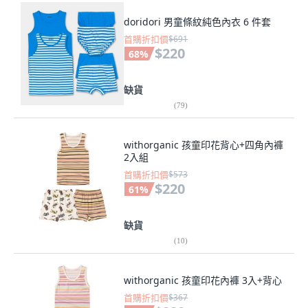
doridori 男童條紋純色內衣 6 件套
首購折扣價
$691
$220
68
%
缺貨
(
79
)
withorganic 孩童印花背心+四角內褲
2入組
首購折扣價
$573
$220
61
%
缺貨
(
10
)
withorganic 孩童印花內褲 3入+背心
首購折扣價
$367