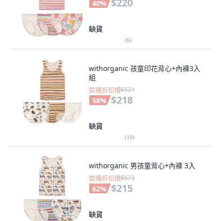
$220
40
%
缺貨
(
6
)
withorganic 孩童印花背心+內褲3入
組
首購折扣價
$521
$218
58
%
缺貨
(
10
)
withorganic 男孩童背心+內褲 3入
首購折扣價
$573
$215
62
%
缺貨