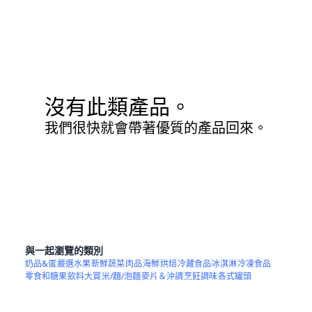
沒有此類產品。
我們很快就會帶著優質的產品回來。
與一起瀏覽的類別
奶品&蛋
嚴選水果
新鮮蔬菜
肉品
海鮮
烘焙
冷藏食品
冰淇淋
冷凍食品
零食和糖果
飲料大賞
米/麵/泡麵
麥片＆沖調
烹飪調味
各式罐頭