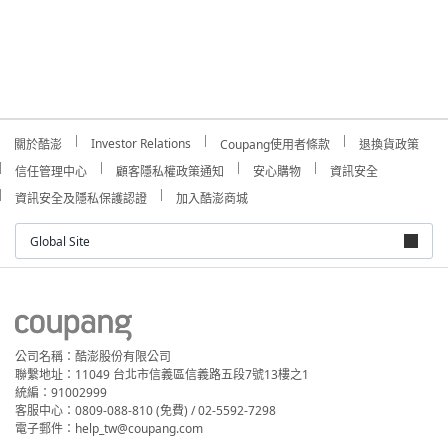
Investor Relations
關於酷澎
Coupang使用者條款
退換貨政策
信任管理中心
顧客隱私權政策通知
安心購物
資訊安全
資訊安全及隱私保護認證
加入酷澎商城
Global Site
公司名稱：酷澎股份有限公司
聯繫地址：11049 台北市信義區信義路五段7號13樓之1
統編：91002999
客服中心：0809-088-810 (免費) / 02-5592-7298
電子郵件：help_tw@coupang.com