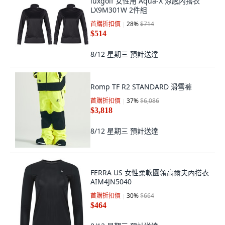
luxgolf 女性用 Aqua-X 涼感內搭衣
LX9M301W 2件組
首購折扣價
28
%
$714
$514
8/12 星期三
預計送達
Romp TF R2 STANDARD 滑雪褲
首購折扣價
37
%
$6,086
$3,818
8/12 星期三
預計送達
FERRA US 女性柔軟圓領高爾夫內搭衣
AIM4JN5040
首購折扣價
30
%
$664
$464