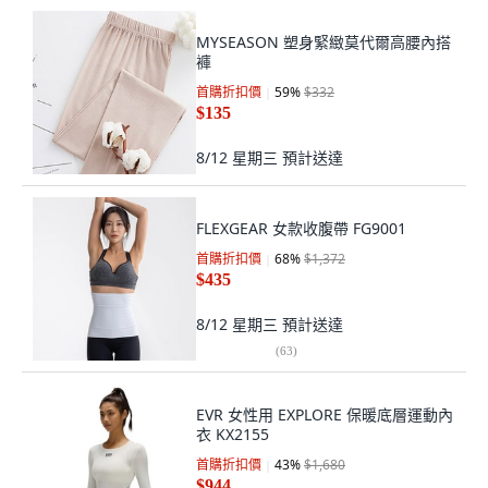
MYSEASON 塑身緊緻莫代爾高腰內搭
褲
首購折扣價
59
%
$332
$135
8/12 星期三
預計送達
FLEXGEAR 女款收腹帶 FG9001
首購折扣價
68
%
$1,372
$435
8/12 星期三
預計送達
(
63
)
EVR 女性用 EXPLORE 保暖底層運動內
衣 KX2155
首購折扣價
43
%
$1,680
$944