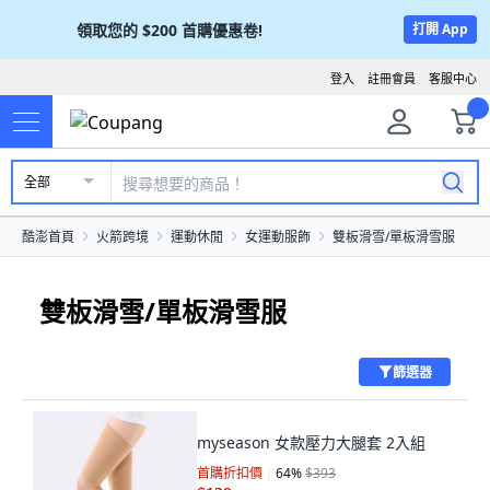
領取您的
$200
首購優惠卷!
打開 App
登入
註冊會員
客服中心
全部
酷澎首頁
火箭跨境
運動休閒
女運動服飾
雙板滑雪/單板滑雪服
雙板滑雪/單板滑雪服
篩選器
myseason 女款壓力大腿套 2入組
首購折扣價
64
%
$393