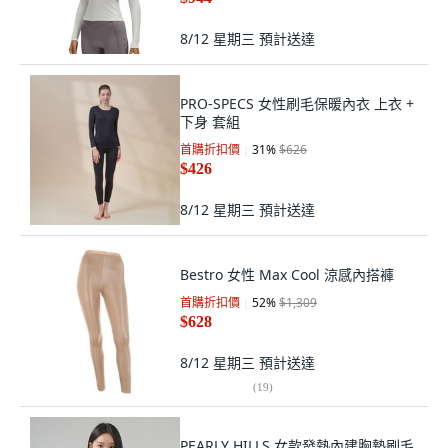
8/12 星期三
預計送達
PRO-SPECS 女性刷毛保暖內衣 上衣 +
下身 套組
首購折扣價
31
%
$626
$426
8/12 星期三
預計送達
Bestro 女性 Max Cool 涼感內搭褲
首購折扣價
52
%
$1,309
$628
8/12 星期三
預計送達
(
19
)
PEARLY HILLS 女款發熱內建胸墊刷毛