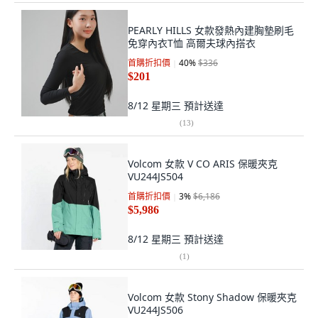
PEARLY HILLS 女款發熱內建胸墊刷毛
免穿內衣T恤 高爾夫球內搭衣
首購折扣價
40
%
$336
$201
8/12 星期三
預計送達
(
13
)
Volcom 女款 V CO ARIS 保暖夾克
VU244JS504
首購折扣價
3
%
$6,186
$5,986
8/12 星期三
預計送達
(
1
)
Volcom 女款 Stony Shadow 保暖夾克
VU244JS506