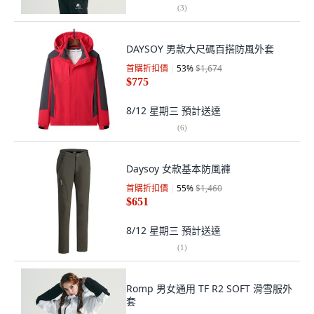
(
3
)
DAYSOY 男款大尺碼百搭防風外套
首購折扣價
53
%
$1,674
$775
8/12 星期三
預計送達
(
6
)
Daysoy 女款基本防風褲
首購折扣價
55
%
$1,460
$651
8/12 星期三
預計送達
(
1
)
Romp 男女通用 TF R2 SOFT 滑雪服外
套