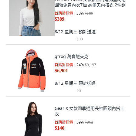
圓領免穿內衣T恤 高爾夫內搭衣 2件組
首購折扣價
33
%
$589
$389
8/12 星期三
預計送達
(
11
)
gfrog 萬寶龍夾克
首購折扣價
24
%
$9,197
$6,901
8/12 星期三
預計送達
(
4
)
Gear X 女款四季通用長袖圓領內搭上
衣
首購折扣價
59
%
$362
$146