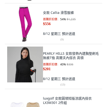
女款 Callia 滑雪服褲
首購折扣價
54
%
$1,235
$556
8/12 星期三
預計送達
(
9
)
PEARLY HILLS 女款發熱內建胸墊刷毛
無痕T恤 高爾夫內搭衣 高領
首購折扣價
40
%
$336
$201
8/12 星期三
預計送達
(
13
)
luxgolf 女款圓領短版涼感內搭衣
LX3M301 2件組