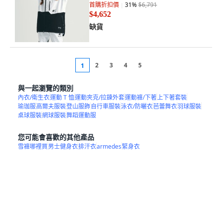
首購折扣價
31
%
$6,791
$4,652
缺貨
2
3
4
5
1
與一起瀏覽的類別
內衣/衛生衣
運動 T 恤
運動夾克/拉鍊外套
運動褲/下著
上下著套裝
瑜珈服
高爾夫服裝
登山服飾
自行車服裝
泳衣/防曬衣
芭蕾舞衣
羽球服裝
桌球服裝
網球服裝
舞蹈運動服
您可能會喜歡的其他產品
雪褲哪裡買
男士健身衣
排汗衣
armedes
緊身衣