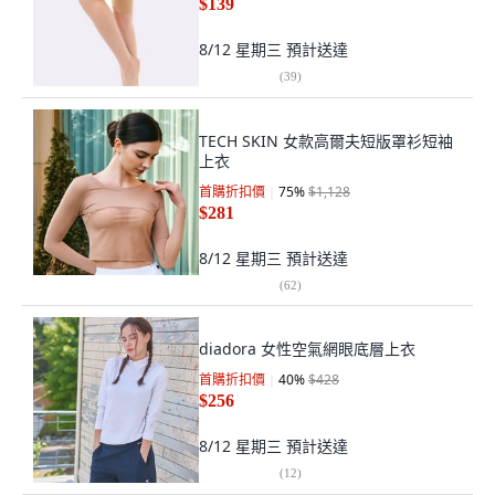
$139
8/12 星期三
預計送達
(
39
)
TECH SKIN 女款高爾夫短版罩衫短袖
上衣
首購折扣價
75
%
$1,128
$281
8/12 星期三
預計送達
(
62
)
diadora 女性空氣網眼底層上衣
首購折扣價
40
%
$428
$256
8/12 星期三
預計送達
(
12
)