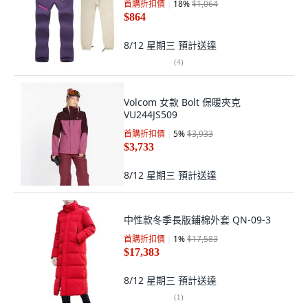
首購折扣價
18
%
$1,064
$864
8/12 星期三
預計送達
(
4
)
Volcom 女款 Bolt 保暖夾克
VU244JS509
首購折扣價
5
%
$3,933
$3,733
8/12 星期三
預計送達
中性款冬季長版鋪棉外套 QN-09-3
首購折扣價
1
%
$17,583
$17,383
8/12 星期三
預計送達
(
1
)