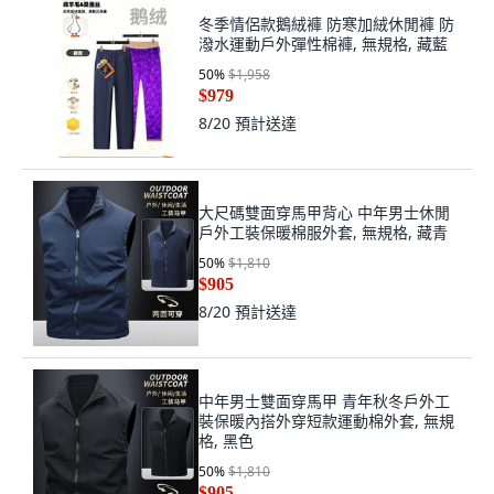
冬季情侶款鵝絨褲 防寒加絨休閒褲 防
潑水運動戶外彈性棉褲, 無規格, 藏藍
50
%
$1,958
$979
8/20
預計送達
大尺碼雙面穿馬甲背心 中年男士休閒
戶外工裝保暖棉服外套, 無規格, 藏青
50
%
$1,810
$905
8/20
預計送達
中年男士雙面穿馬甲 青年秋冬戶外工
裝保暖內搭外穿短款運動棉外套, 無規
格, 黑色
50
%
$1,810
$905