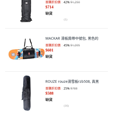
首購折扣價
42
%
$1,250
$714
缺貨
(
1
)
MACKAR 滑板肩帶中號包, 黑色的
首購折扣價
45
%
$1,095
$601
缺貨
ROUZE rouze滑雪板rzb508, 真黑
首購折扣價
25
%
$788
$588
缺貨
(
16
)