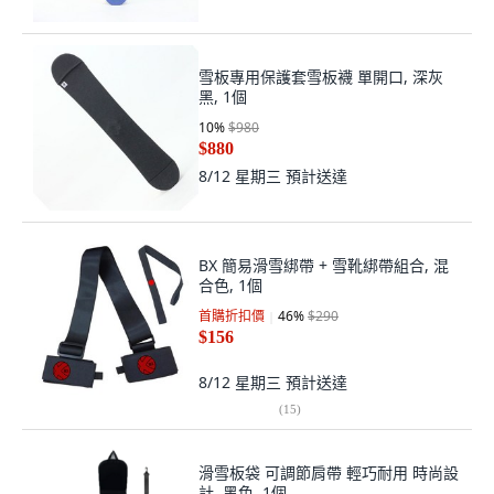
雪板專用保護套雪板襪 單開口, 深灰
黑, 1個
10
%
$980
$880
8/12 星期三
預計送達
BX 簡易滑雪綁帶 + 雪靴綁帶組合, 混
合色, 1個
首購折扣價
46
%
$290
$156
8/12 星期三
預計送達
(
15
)
滑雪板袋 可調節肩帶 輕巧耐用 時尚設
計, 黑色, 1個