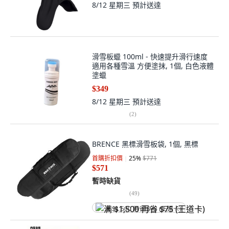
8/12 星期三
預計送達
滑雪板蠟 100ml - 快速提升滑行速度
適用各種雪溫 方便塗抹, 1個, 白色液體
塗蠟
$349
8/12 星期三
預計送達
(
2
)
BRENCE 黑標滑雪板袋, 1個, 黑標
首購折扣價
25
%
$771
$571
暫時缺貨
(
49
)
满 $1,500 再省 $75 (王道卡)