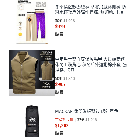
冬季情侶款鵝絨褲 防寒加絨休閒褲 防
潑水運動戶外彈性棉褲, 無規格, 卡其
50
%
$1,958
$979
缺貨
中年男士雙面穿保暖馬甲 大尺碼商務
休閒工裝背心 秋冬戶外運動棉外套, 無
規格, 卡其
50
%
$1,810
$905
缺貨
MACKAR 休閒滑板背包 L號, 單色
首購折扣價
37
%
$1,918
$1,203
缺貨