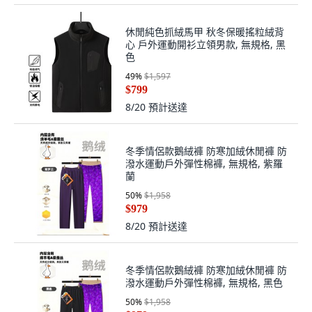
休閒純色抓絨馬甲 秋冬保暖搖粒絨背
心 戶外運動開衫立領男款, 無規格, 黑
色
49
%
$1,597
$799
8/20
預計送達
冬季情侶款鵝絨褲 防寒加絨休閒褲 防
潑水運動戶外彈性棉褲, 無規格, 紫羅
蘭
50
%
$1,958
$979
8/20
預計送達
冬季情侶款鵝絨褲 防寒加絨休閒褲 防
潑水運動戶外彈性棉褲, 無規格, 黑色
50
%
$1,958