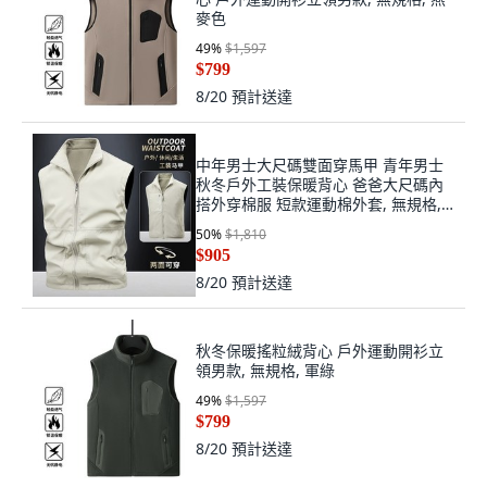
麥色
49
%
$1,597
$799
8/20
預計送達
中年男士大尺碼雙面穿馬甲 青年男士
秋冬戶外工裝保暖背心 爸爸大尺碼內
搭外穿棉服 短款運動棉外套, 無規格,
米白
50
%
$1,810
$905
8/20
預計送達
秋冬保暖搖粒絨背心 戶外運動開衫立
領男款, 無規格, 軍綠
49
%
$1,597
$799
8/20
預計送達