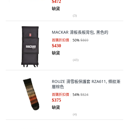
$472
缺貨
(
3
)
MACKAR 滑板長板背包, 黑色的
首購折扣價
50
%
$869
$430
缺貨
(
43
)
ROUZE 滑雪板保護套 RZA611, 條紋漸
層棕色
首購折扣價
54
%
$824
$375
缺貨
(
4
)