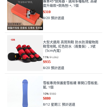
專業45°倒角器，適用多種板材, 高硬
度升級款+倒角刨-+, 1個
$310
8/20
預計送達
大型犬適用 高筒狗鞋 防水防滑寵物雨
鞋雪地靴, 紅色防水（兩隻裝）, 3號
（5cm內寬）
11
%
$1,062
$935
8/20
預計送達
雪板專用保護套雪板襪 單開口雪板套,
藍, 1個
10
%
$980
$880
8/12 星期三
預計送達