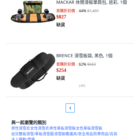
MACKAR 休閒滑板單肩包, 迷彩, 1個
首購折扣價
44
%
$1,491
$827
缺貨
BRENCE 滑雪板袋, 黑色, 1個
首購折扣價
62
%
$683
$254
缺貨
(
49
)
1
與一起瀏覽的類別
男性滑雪衣
女性滑雪衣
男性單板滑雪裝
女性單板滑雪裝
幼兒雙板滑雪/單板滑雪服
滑雪裝備
護具/安全用品
防寒用品/百貨
冰上運動/雪橇