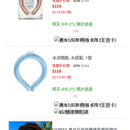
首購折扣價
40
%
$199
$119
(
$119.00/1個
)
明天 8/8 (六)
預計送達
(
68
)
满 $1,500 再省 $75 (王道卡)
冰涼頸圈, 水感藍, 1個
首購折扣價
40
%
$184
$110
(
$110.00/1個
)
明天 8/8 (六)
預計送達
(
9
)
满 $1,500 再省 $75 (王道卡)
$5 酷澎幣回饋
OSPREY 男女戶外防曬透氣魔術頭巾