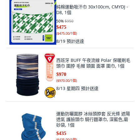
純棉運動吸汗巾 30x100cm, CMYDJ -
D8, 1個
50
%
$950
$475
(
$475.00/1個
)
8/19
預計送達
西班牙 BUFF 午夜流線 Polar 保暖刷毛
頭巾 圍脖 毛帽 頸圍 面罩 圍巾, 1個
$970
(
$970.00/1個
)
8/13 星期四
預計送達
運動防曬圍脖 冰絲頭脖套 反光條 遮陽
透氣 護臉頭巾 騎行麵罩巾, 深藍色,磨
砂袋, 1個
$435
(
$435.00/1個
)