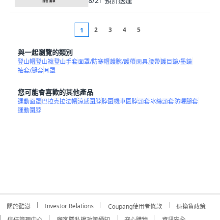
8/21
預計送達
2
3
4
5
1
與一起瀏覽的類別
登山帽
登山襪
登山手套
面罩/防寒帽
護腕/護帶
雨具
腰帶
護目鏡/墨鏡
袖套/腿套
耳罩
您可能會喜歡的其他產品
運動面罩
巴拉克拉法帽
涼感圍脖
脖圍
機車圍脖
頭套
冰絲頭套
防曬腿套
運動圍脖
Investor Relations
關於酷澎
Coupang使用者條款
退換貨政策
信任管理中心
顧客隱私權政策通知
安心購物
資訊安全