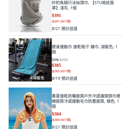
紗釣魚騎行冰絲頭巾, 【STU格紋面
罩】淺灰, 1個
$391
(
$391.00/1個
)
8/21
預計送達
健身運動巾 速乾吸汗 鋪巾, 湖藍色, 1
個
50
%
$770
$385
(
$385.00/1個
)
8/19
預計送達
春夏速乾防曬披肩戶外冷感護頸頭巾連
帽披肩冷感運動毛巾防塵披肩, 橘色, 1
個
$384
(
$384.00/1個
)
8/21
預計送達