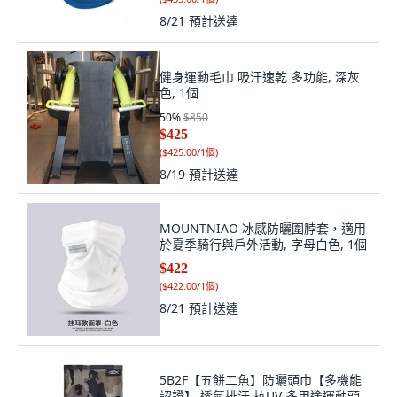
8/21
預計送達
健身運動毛巾 吸汗速乾 多功能, 深灰
色, 1個
50
%
$850
$425
(
$425.00/1個
)
8/19
預計送達
MOUNTNIAO 冰感防曬圍脖套，適用
於夏季騎行與戶外活動, 字母白色, 1個
$422
(
$422.00/1個
)
8/21
預計送達
5B2F【五餅二魚】防曬頭巾【多機能
認證】 透氣排汗 抗UV 多用途運動頭