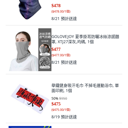
$478
(
$478.00/1個
)
8/21
預計送達
GOLOVEJOY 夏季掛耳防曬冰絲涼感麵
罩, XTJ27深灰,均碼, 1個
$477
(
$477.00/1個
)
8/21
預計送達
舉鐵健身吸汗毛巾 不掉毛運動浴巾, 單
面印刷, 1個
50
%
$950
$475
(
$475.00/1個
)
8/19
預計送達