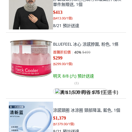
單件無贈送, 1個
$413
(
$413.00/1個
)
8/21
預計送達
BLUEFEEL 冰心 涼感脖圍, 粉色, 1條
首購折扣價
40
%
$499
$299
(
$299.00/1個
)
明天 8/8 (六)
預計送達
(
1
)
满 $1,500 再省 $75 (王道卡)
涼感頸圈 冰涼圈 頸部降溫, 藍色, 1個
$1,379
(
$1379.00/1個
)
8/21
預計送達