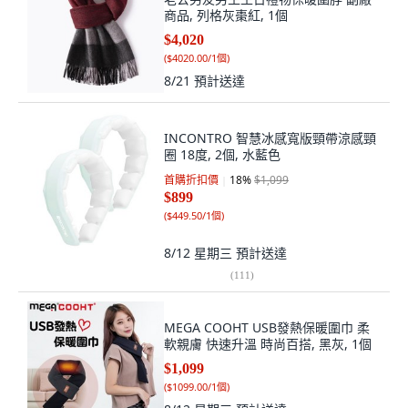
商品, 列格灰棗紅, 1個
$4,020
(
$4020.00/1個
)
8/21
預計送達
INCONTRO 智慧冰感寬版頸帶涼感頸
圈 18度, 2個, 水藍色
首購折扣價
18
%
$1,099
$899
(
$449.50/1個
)
8/12 星期三
預計送達
(
111
)
MEGA COOHT USB發熱保暖圍巾 柔
軟親膚 快速升溫 時尚百搭, 黑灰, 1個
$1,099
(
$1099.00/1個
)