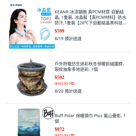
KEANR 冰涼頸圈 真PCM材質 自動結
晶, 1隻裝, 冰晶藍【真PCM材料】防水
防汗,1隻裝【28℃下自動結晶黑科技】
無需冰凍, 冰晶藍
$599
8/19
預計送達
戶外狩獵仿生迷彩秋冬保暖抓絨圍脖,
裂紋抽象多地迷彩, 1個
$592
(
$592.00/1個
)
8/20
預計送達
Buff Polar 保暖頭巾 Plus 藍山疊影, 1
個
$972
(
$972.00/1個
)