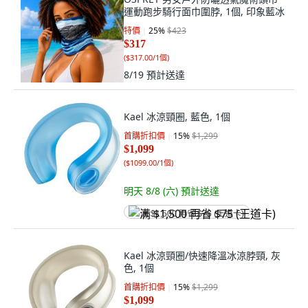
運動跑步騎行面巾圍脖, 1個, 印象藍冰
特價
25
%
$423
$317
(
$317.00/1個
)
8/19
預計送達
Kael 冰涼頸圈, 藍色, 1個
首購折扣價
15
%
$1,299
$1,099
(
$1099.00/1個
)
明天 8/8 (六)
預計送達
满 $1,500 再省 $75 (王道卡)
Kael 冰涼頸圈/快速降溫冰涼脖頸, 灰
色, 1個
首購折扣價
15
%
$1,299
$1,099