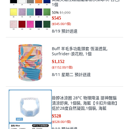
1個
50
%
$1,090
$545
(
$545.00/1個
)
8/19
預計送達
Buff 羊毛多功能頭套 恆溫透氣,
Surfrider-浪花粉, 1個
$1,152
(
$1152.00/1個
)
8/11 星期二
預計送達
掛脖冰涼圈 28°C 物理降溫 提神醒腦
清涼舒爽, 1個裝, 海藍【卡扣升級款】
低於28度自然凝固,1個裝, 海藍
$528
(
$528.00/1個
)
8/19
預計送達