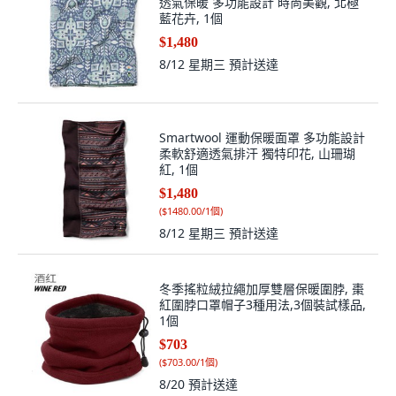
透氣保暖 多功能設計 時尚美觀, 北極
藍花卉, 1個
$1,480
8/12 星期三
預計送達
Smartwool 運動保暖面罩 多功能設計
柔軟舒適透氣排汗 獨特印花, 山珊瑚
紅, 1個
$1,480
(
$1480.00/1個
)
8/12 星期三
預計送達
冬季搖粒絨拉繩加厚雙層保暖圍脖, 棗
紅圍脖口罩帽子3種用法,3個裝試樣品,
1個
$703
(
$703.00/1個
)
8/20
預計送達