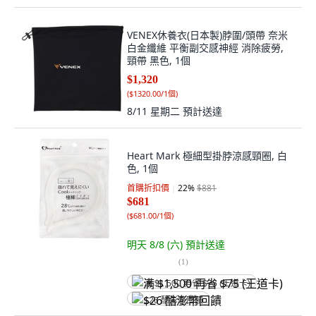
VENEX休養衣(日本製)脖圍/頭帶 奈米
白金纖維 平衡副交感神經 消除疲勞,
頸帶 黑色, 1個
$1,320
(
$1320.00/1個
)
8/11 星期二
預計送達
Heart Mark 極細型掛脖涼感頸圈, 白
色, 1個
首購折扣價
22
%
$881
$681
(
$681.00/1個
)
明天 8/8 (六)
預計送達
(
1
)
满 $1,500 再省 $75 (王道卡)
$26 酷澎幣回饋