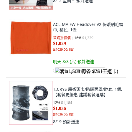
8/12 星期三
預計送達
ACLIMA FW Headover V2 保暖刷毛頭
巾, 橘色, 1條
首購折扣價
16
%
$1,229
$1,029
(
$1029.00/1個
)
明天 8/8 (六)
預計送達
满 $1,500 再省 $75 (王道卡)
TICRYS 魔術頭巾/防曬面罩/脖套, 1個,
【套餐更優惠 建議套餐選購】
12
%
$1,184
$1,036
(
$1036.00/1個
)
8/19
預計送達