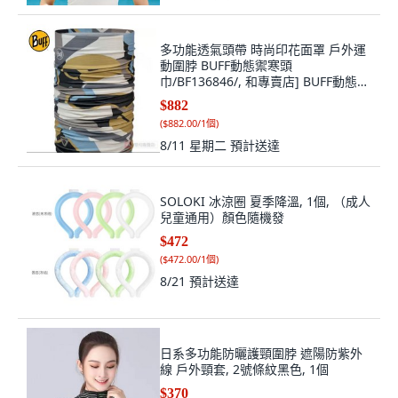
多功能透氣頭帶 時尚印花面罩 戶外運
動圍脖 BUFF動態禦寒頭
巾/BF136846/, 和專賣店] BUFF動態禦
寒頭巾/BF136846/, 1個
$882
(
$882.00/1個
)
8/11 星期二
預計送達
SOLOKI 冰涼圈 夏季降溫, 1個, （成人
兒童通用）顏色隨機發
$472
(
$472.00/1個
)
8/21
預計送達
日系多功能防曬護頸圍脖 遮陽防紫外
線 戶外頸套, 2號條紋黑色, 1個
$370