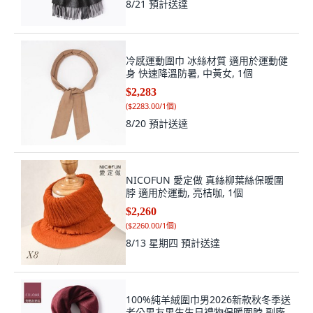
8/21
預計送達
冷感運動圍巾 冰絲材質 適用於運動健
身 快速降溫防暑, 中黃女, 1個
$2,283
(
$2283.00/1個
)
8/20
預計送達
NICOFUN 愛定做 真絲柳葉絲保暖圍
脖 適用於運動, 亮桔咖, 1個
$2,260
(
$2260.00/1個
)
8/13 星期四
預計送達
100%純羊絨圍巾男2026新款秋冬季送
老公男友男生生日禮物保暖圍脖 副廠