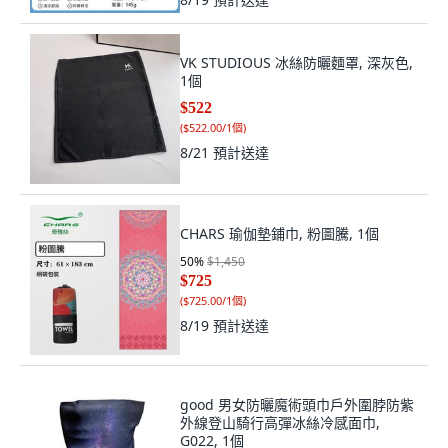
VK STUDIOUS 冰絲防曬麵罩, 深灰色,
1個
$522
(
$522.00/1個
)
8/21
預計送達
CHARS 瑜伽墊鋪巾, 粉圖騰, 1個
50
%
$1,450
$725
(
$725.00/1個
)
8/19
預計送達
good 男女防曬魔術頭巾戶外圍脖防紫
外線登山騎行高彈冰絲冷感面巾,
G022, 1個