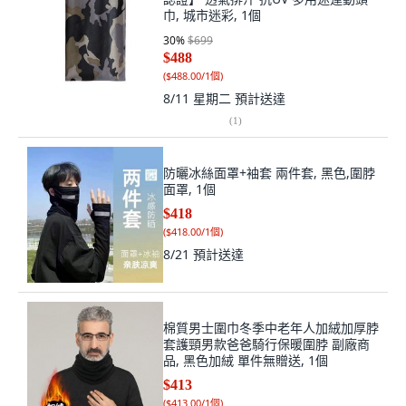
巾, 城市迷彩, 1個
30
%
$699
$488
(
$488.00/1個
)
8/11 星期二
預計送達
(
1
)
防曬冰絲面罩+袖套 兩件套, 黑色,圍脖
面罩, 1個
$418
(
$418.00/1個
)
8/21
預計送達
棉質男士圍巾冬季中老年人加絨加厚脖
套護頸男款爸爸騎行保暖圍脖 副廠商
品, 黑色加絨 單件無贈送, 1個
$413
(
$413.00/1個
)