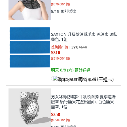
(
$370.00/1個
)
8/19
預計送達
SAXTON 升級款涼感毛巾 冰涼巾 3條,
藍色, 1組
首購折扣價
39
%
$510
$310
(
$310.00/1個
)
明天 8/8 (六)
預計送達
满 $1,500 再省 $75 (王道卡)
男女冰絲防曬掛耳護頸圍脖 夏季遮陽
臉罩 騎行腰果花塗鴉麵巾, 白色腰果-
面罩, 1個
$358
(
$358.00/1個
)