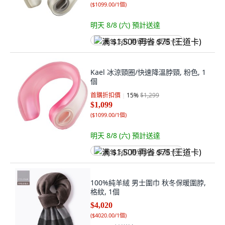
(
$1099.00/1個
)
明天 8/8 (六)
預計送達
满 $1,500 再省 $75 (王道卡)
Kael 冰涼頸圈/快速降溫脖頸, 粉色, 1
個
首購折扣價
15
%
$1,299
$1,099
(
$1099.00/1個
)
明天 8/8 (六)
預計送達
满 $1,500 再省 $75 (王道卡)
100%純羊絨 男士圍巾 秋冬保暖圍脖,
格紋, 1個
$4,020
(
$4020.00/1個
)