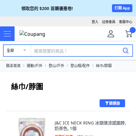
領取您的
$200
首購優惠卷!
打開 App
登入
註冊會員
客服中心
全部
酷澎首頁
運動/戶外
登山/戶外
登山帽/配件
絲巾/脖圍
絲巾/脖圍
篩選器
J&C ICE NECK RING 冰頸環涼感圍脖,
奶茶色, 1個