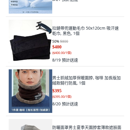
拉鏈帶兜運動毛巾 50x120cm 吸汗速
乾巾, 黑色, 1個
50
%
$800
$400
(
$400.00/1個
)
8/19
預計送達
男士抓絨加厚保暖圍脖, 咖啡 加長版加
絨款騎行防風, 1個
$395
(
$395.00/1個
)
8/20
預計送達
防曬面罩男士夏季天圍脖套薄款遮臉面