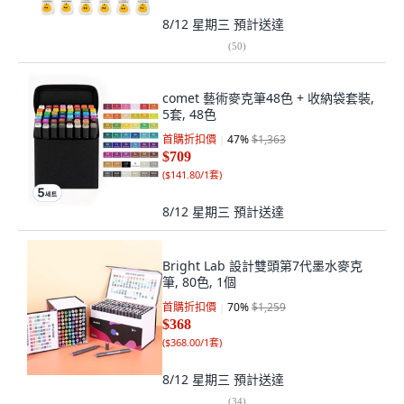
8/12 星期三
預計送達
(
50
)
comet 藝術麥克筆48色 + 收納袋套裝,
5套, 48色
首購折扣價
47
%
$1,363
$709
(
$141.80/1套
)
8/12 星期三
預計送達
Bright Lab 設計雙頭第7代墨水麥克
筆, 80色, 1個
首購折扣價
70
%
$1,259
$368
(
$368.00/1套
)
8/12 星期三
預計送達
(
34
)