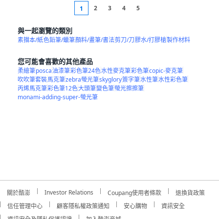
2
3
4
5
1
與一起瀏覽的類別
素描本/紙
色鉛筆/蠟筆
顏料/畫筆/書法
剪刀/刀
膠水/打膠槍
製作材料
您可能會喜歡的其他產品
柔繪筆
posca
油漆筆
彩色筆24色
水性麥克筆
彩色筆
copic-麥克筆
吹吹筆套裝
馬克筆
zebra螢光筆
skyglory
簽字筆
水性筆
水性彩色筆
丙烯馬克筆
彩色筆12色
大頭筆
變色筆
螢光擦擦筆
monami-adding-super-螢光筆
Investor Relations
關於酷澎
Coupang使用者條款
退換貨政策
信任管理中心
顧客隱私權政策通知
安心購物
資訊安全