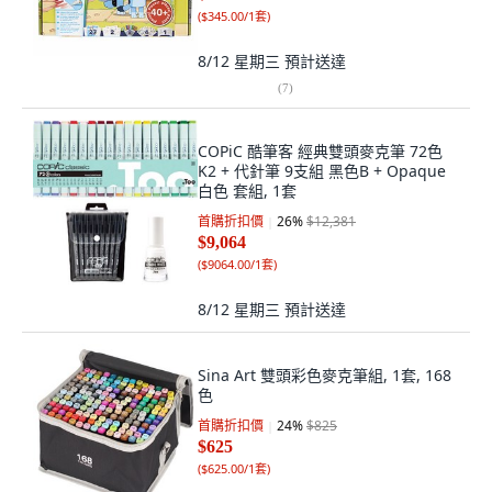
(
$345.00/1套
)
8/12 星期三
預計送達
(
7
)
COPiC 酷筆客 經典雙頭麥克筆 72色
K2 + 代針筆 9支組 黑色B + Opaque
白色 套組, 1套
首購折扣價
26
%
$12,381
$9,064
(
$9064.00/1套
)
8/12 星期三
預計送達
Sina Art 雙頭彩色麥克筆組, 1套, 168
色
首購折扣價
24
%
$825
$625
(
$625.00/1套
)