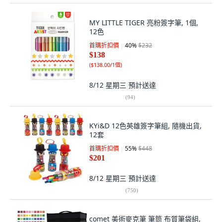
MY LITTLE TIGER 亮粉簽字筆, 1個,
12色
首購折扣價
40
%
$232
$138
(
$138.00/1個
)
8/12 星期三
預計送達
(
94
)
KYi&D 12色英雄簽字筆組, 隨機出貨,
12套
首購折扣價
55
%
$448
$201
8/12 星期三
預計送達
(
750
)
comet 美術麥克筆 筆筒 布質筆袋組,