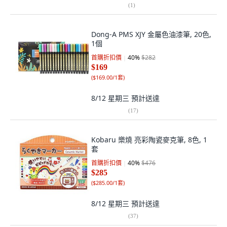
(
1
)
Dong-A PMS XJY 金屬色油漆筆, 20色,
1個
首購折扣價
40
%
$282
$169
(
$169.00/1套
)
8/12 星期三
預計送達
(
17
)
Kobaru 樂燒 亮彩陶瓷麥克筆, 8色, 1
套
首購折扣價
40
%
$476
$285
(
$285.00/1套
)
8/12 星期三
預計送達
(
37
)