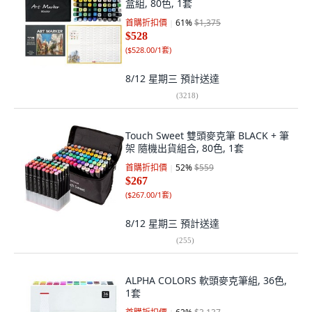
盒組, 80色, 1套
首購折扣價
61
%
$1,375
$528
(
$528.00/1套
)
8/12 星期三
預計送達
(
3218
)
Touch Sweet 雙頭麥克筆 BLACK + 筆
架 隨機出貨組合, 80色, 1套
首購折扣價
52
%
$559
$267
(
$267.00/1套
)
8/12 星期三
預計送達
(
255
)
ALPHA COLORS 軟頭麥克筆組, 36色,
1套