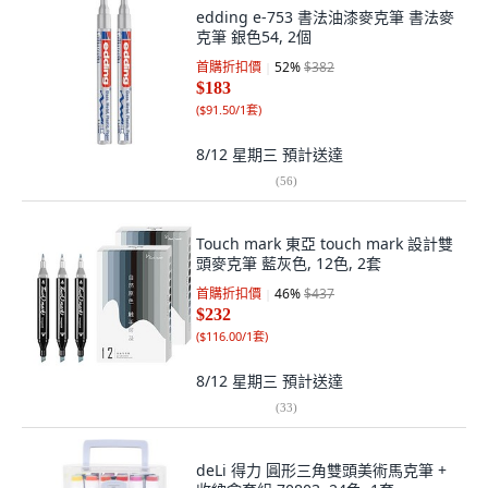
edding e-753 書法油漆麥克筆 書法麥
克筆 銀色54, 2個
首購折扣價
52
%
$382
$183
(
$91.50/1套
)
8/12 星期三
預計送達
(
56
)
Touch mark 東亞 touch mark 設計雙
頭麥克筆 藍灰色, 12色, 2套
首購折扣價
46
%
$437
$232
(
$116.00/1套
)
8/12 星期三
預計送達
(
33
)
deLi 得力 圓形三角雙頭美術馬克筆 +