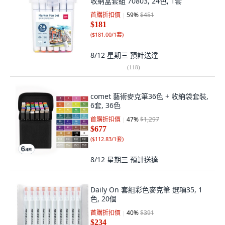
收納盒套組 70803, 24色, 1套
首購折扣價
59
%
$451
$181
(
$181.00/1套
)
8/12 星期三
預計送達
(
118
)
comet 藝術麥克筆36色 + 收納袋套裝,
6套, 36色
首購折扣價
47
%
$1,297
$677
(
$112.83/1套
)
8/12 星期三
預計送達
Daily On 套組彩色麥克筆 選項35, 1
色, 20個
首購折扣價
40
%
$391
$234