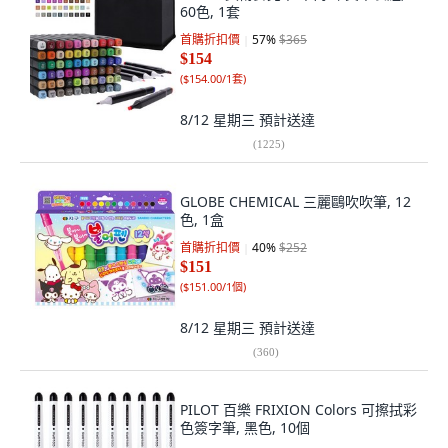
60色, 1套
首購折扣價
57
%
$365
$154
(
$154.00/1套
)
8/12 星期三
預計送達
(
1225
)
GLOBE CHEMICAL 三麗鷗吹吹筆, 12
色, 1盒
首購折扣價
40
%
$252
$151
(
$151.00/1個
)
8/12 星期三
預計送達
(
360
)
PILOT 百樂 FRIXION Colors 可擦拭彩
色簽字筆, 黑色, 10個