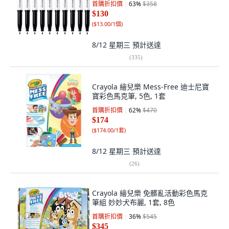
首購折扣價
63
%
$358
$130
(
$13.00/1個
)
8/12 星期三
預計送達
(
335
)
Crayola 繪兒樂 Mess-Free 迪士尼寶
寶彩色馬克筆, 5色, 1套
首購折扣價
62
%
$470
$174
(
$174.00/1套
)
8/12 星期三
預計送達
(
26
)
Crayola 繪兒樂 免髒亂活動彩色馬克
筆組 妙妙犬布麗, 1套, 8色
首購折扣價
36
%
$545
$345