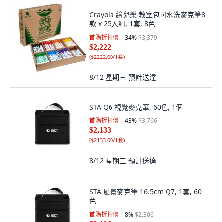
Crayola 繪兒樂 教室包可水洗麥克筆8
款 x 25入組, 1套, 8色
首購折扣價
34
%
$3,379
$2,222
(
$2222.00/1套
)
8/12 星期三
預計送達
STA Q6 視覺麥克筆, 60色, 1個
首購折扣價
43
%
$3,766
$2,133
(
$2133.00/1套
)
8/12 星期三
預計送達
STA 風景麥克筆 16.5cm Q7, 1套, 60
色
首購折扣價
8
%
$2,306