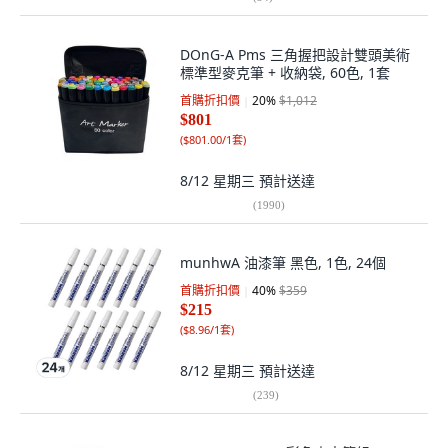
DOnG-A Pms 三角握把設計雙頭美術
標準型麥克筆 + 收納袋, 60色, 1套
首購折扣價
20
%
$1,012
$801
(
$801.00/1套
)
8/12 星期三
預計送達
(
1990
)
munhwA 油漆筆 黑色, 1色, 24個
首購折扣價
40
%
$359
$215
(
$8.96/1套
)
8/12 星期三
預計送達
(
239
)