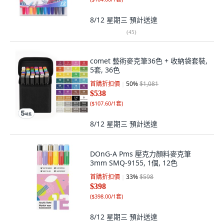
8/12 星期三
預計送達
(
45
)
comet 藝術麥克筆36色 + 收納袋套裝,
5套, 36色
首購折扣價
50
%
$1,081
$538
(
$107.60/1套
)
8/12 星期三
預計送達
DOnG-A Pms 壓克力顏料麥克筆
3mm SMQ-9155, 1個, 12色
首購折扣價
33
%
$598
$398
(
$398.00/1套
)
8/12 星期三
預計送達