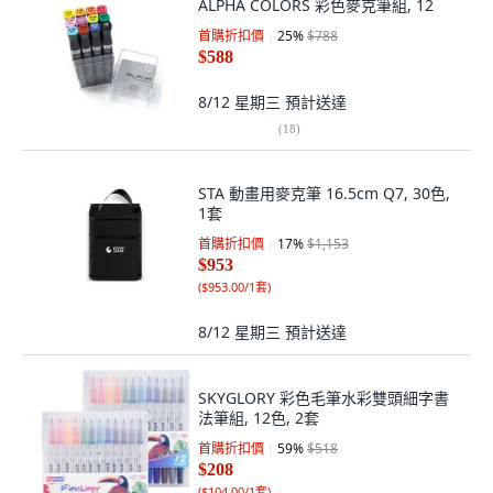
ALPHA COLORS 彩色麥克筆組, 12
首購折扣價
25
%
$788
$588
8/12 星期三
預計送達
(
18
)
STA 動畫用麥克筆 16.5cm Q7, 30色,
1套
首購折扣價
17
%
$1,153
$953
(
$953.00/1套
)
8/12 星期三
預計送達
SKYGLORY 彩色毛筆水彩雙頭細字書
法筆組, 12色, 2套
首購折扣價
59
%
$518
$208
(
$104.00/1套
)