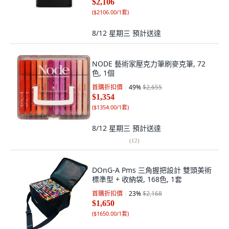
$2,106
(
$2106.00/1套
)
8/12 星期三
預計送達
NODE 藝術家壓克力筆刷麥克筆, 72
色, 1個
首購折扣價
49
%
$2,655
$1,354
(
$1354.00/1套
)
8/12 星期三
預計送達
(
12
)
DOnG-A Pms 三角握把設計 雙頭美術
標準型 + 收納袋, 168色, 1套
首購折扣價
23
%
$2,168
$1,650
(
$1650.00/1套
)