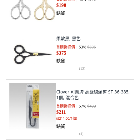
$190
缺貨
柔軟黑, 黑色
首購折扣價
53
%
$805
$375
缺貨
(
13
)
Clover 可樂牌 高級線頭剪 ST 36-385,
1個, 混合色
首購折扣價
57
%
$493
$211
(
$211.00/1個
)
缺貨
(
4
)