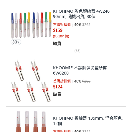
KHOHIMO 彩色解線器 4W240
90mm, 隨機出貨, 30個
首購折扣價
40
%
$265
$159
(
$5.30/1個
)
缺貨
(
38
)
KHOOMIE 不鏽鋼彈簧型紗剪
6W0200
首購折扣價
40
%
$208
$124
缺貨
KHOHIMO 拆線器 135mm, 混合顏色,
12個
首購折扣價
40
%
$242