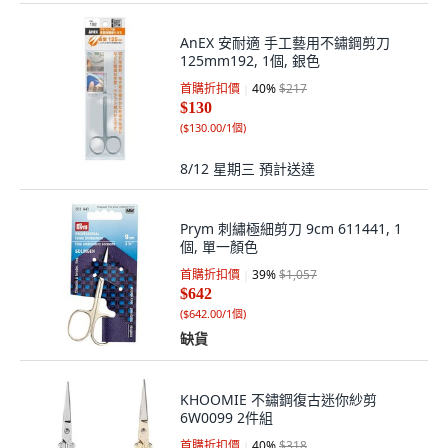
AnEX 安耐適 手工藝用不鏽鋼剪刀
125mm192, 1個, 銀色
首購折扣價
40
%
$217
$130
(
$130.00/1個
)
8/12 星期三
預計送達
Prym 刺繡極細剪刀 9cm 611441, 1
個, 單一顏色
首購折扣價
39
%
$1,057
$642
(
$642.00/1個
)
缺貨
KHOOMIE 不鏽鋼復古迷你紗剪
6W0099 2件組
首購折扣價
40
%
$318