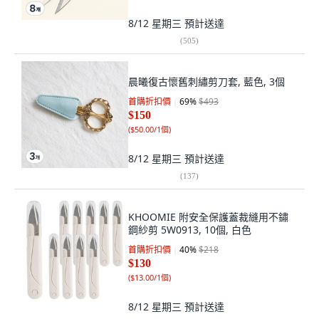
8/12 星期三
預計送達
(
505
)
晨曦復古懷舊刺繡剪刀套, 藍色, 3個
首購折扣價
69
%
$493
$150
(
$50.00/1個
)
8/12 星期三
預計送達
(
137
)
KHOOMIE 附安全保護蓋裁縫用不鏽
鋼紗剪 5W0913, 10個, 白色
首購折扣價
40
%
$218
$130
(
$13.00/1個
)
8/12 星期三
預計送達