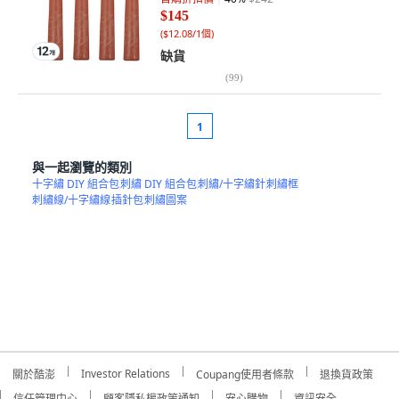
$145
(
$12.08/1個
)
缺貨
(
99
)
1
與一起瀏覽的類別
十字繡 DIY 組合包
刺繡 DIY 組合包
刺繡/十字繡針
刺繡框
刺繡線/十字繡線
插針包
刺繡圖案
Investor Relations
關於酷澎
Coupang使用者條款
退換貨政策
信任管理中心
顧客隱私權政策通知
安心購物
資訊安全