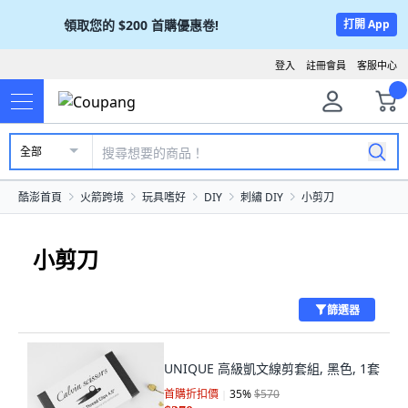
領取您的
$200
首購優惠卷!
打開 App
登入
註冊會員
客服中心
全部
酷澎首頁
火箭跨境
玩具嗜好
DIY
刺繡 DIY
小剪刀
小剪刀
篩選器
UNIQUE 高級凱文線剪套組, 黑色, 1套
首購折扣價
35
%
$570