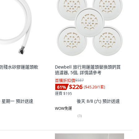
TH 防殘水矽膠蓮蓬頭軟
Dewbell 旅行用蓮蓬頭替換頭鈣質
過濾器, 5個, 詳情請參考
首購折扣價
$587
$226
61
%
(
$45.20/1套
)
運費 $195
10 星期一
預計送達
後天 8/8 (六)
預計送達
WOW免運
(
3
)