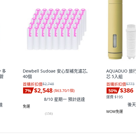
y 多
Dewbell Sudoae 安心型補充濾芯,
AQUADUO 旅
管
40個
芯 5入組
首購折扣價
$2,748
首購折扣價
$773
$2,548
$386
7
%
50
%
(
$63.70/1個
)
運費 $195
8/10 星期一
預計送達
後天 
達
免運
WOW免運
(
156
)