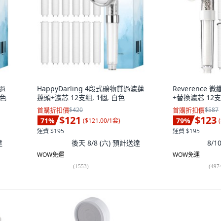
 過
HappyDarling 4段式礦物質過濾蓮
Reverence
白色
蓬頭+濾芯 12支組, 1個, 白色
+替換濾芯 12支
首購折扣價
$420
首購折扣價
$587
$121
$123
71
%
79
%
(
$121.00/1套
)
(
運費 $195
運費 $195
達
後天 8/8 (六)
預計送達
8/
WOW免運
WOW免運
(
1553
)
(
497