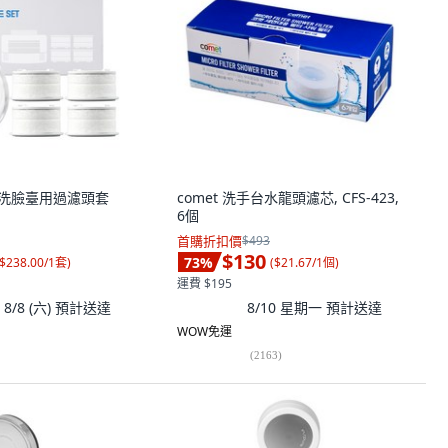
TH 洗臉臺用過濾頭套
comet 洗手台水龍頭濾芯, CFS-423,
6個
首購折扣價
$493
$130
73
%
$238.00/1套
)
(
$21.67/1個
)
運費 $195
8/8 (六)
預計送達
8/10 星期一
預計送達
WOW免運
(
2163
)