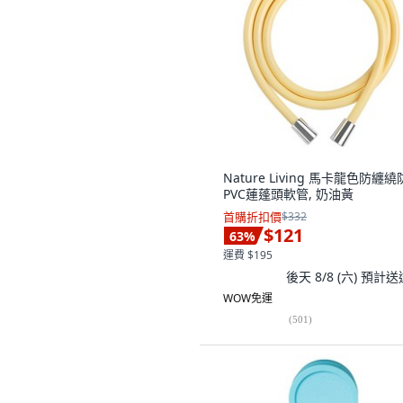
Nature Living 馬卡龍色防纏
PVC蓮蓬頭軟管, 奶油黃
首購折扣價
$332
$121
63
%
運費 $195
後天 8/8 (六)
預計送
WOW免運
(
501
)