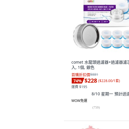
comet 水龍頭過濾器+過濾器濾芯
入, 1個, 銀色
首購折扣價
$881
$228
74
%
(
$228.00/1套
)
運費 $195
8/10 星期一
預計送
WOW免運
(
759
)