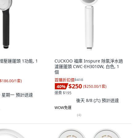
H 增壓蓮蓬頭 1功能, 1
CUCKOO 福庫 Inspure 除氯淨水過
濾蓮蓬頭 CWC-EH3010W, 白色, 1
個
首購折扣價
$418
$186.00/1套
)
$250
40
%
(
$250.00/1套
)
運費 $195
10 星期一
預計送達
後天 8/8 (六)
預計送達
WOW免運
)
(
4
)