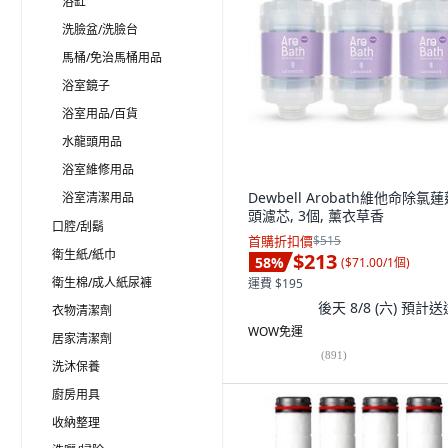
浴缸
洗臉盆/洗臉台
馬桶/免治馬桶用品
浴室鏡子
浴室用品/百貨
水龍頭用品
浴室維修用品
Dewbell Arobath維他命除氯
浴室清潔用品
頭濾芯, 3個, 薰衣草香
口腔/刮鬍
首購折扣價
$515
衛生紙/紙巾
$213
58
%
(
$71.00/1個
)
衛生棉/成人紙尿褲
運費 $195
後天 8/8 (六)
預計送
衣物清潔劑
WOW免運
居家清潔劑
(
891
)
洗沐保養
廚房用具
收納整理