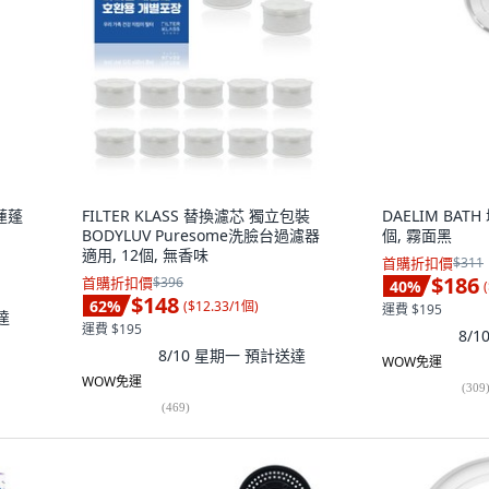
蓮蓬
FILTER KLASS 替換濾芯 獨立包裝
DAELIM BAT
BODYLUV Puresome洗臉台過濾器
個, 霧面黑
適用, 12個, 無香味
首購折扣價
$311
$186
首購折扣價
$396
40
%
(
$148
62
%
(
$12.33/1個
)
運費 $195
達
運費 $195
8/
8/10 星期一
預計送達
WOW免運
WOW免運
(
309
(
469
)