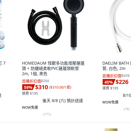
 7
HOMEDAUM 怪獸多功能增壓蓮蓬
DAELIM BA
頭 + 防纏繞柔軟PVC蓮蓬頭軟管
管, 白色, 2m
2m, 1個, 黑色
首購折扣價
$378
$226
首購折扣價
$759
40
%
$310
59
%
(
$310.00/1套
)
運費 $195
運費 $195
達
8/
後天 8/8 (六)
預計送達
WOW免運
WOW免運
(
79
)
(
777
)