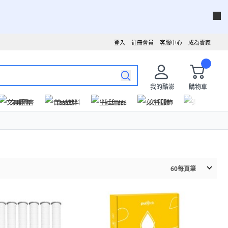
登入
註冊會員
客服中心
成為賣家
我的酷澎
購物車
文具圖書
食品飲料
生活用品
女性服飾
運動戶外
60
每頁筆