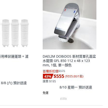
行用棒狀蓮蓬頭 + 濾
DAELIM DOBiDOS 新材質單孔面盆
水龍頭 GFL 850 112 x 48 x 123
mm, 1個, 單一顏色
首購折扣價
$975
$555
43
%
(
$555.00/1套
)
運費 $195
8/8 (六)
預計送達
8/10 星期一
預計送達
免運
(
155
)