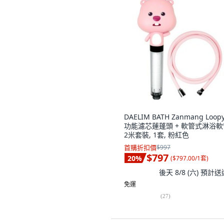
DAELIM BATH Zanmang Loop
功能濾芯蓮蓬頭 + 軟管式淋浴軟
2米套裝, 1套, 粉紅色
首購折扣價
$997
$797
20
%
(
$797.00/1套
)
後天 8/8 (六)
預計送
免運
(
27
)