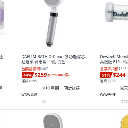
蓮蓬
DAELIM BATH D-Clean 多功能濾芯
Dewbell Mon
蓮蓬頭 實惠型, 1個, 白色
高級版 F15, 1
首購折扣價
$467
首購折扣價
$505
$259
$244
44
%
51
%
(
$259.00/1套
)
(
運費 $195
運費 $195
達
8/10 星期一
預計送達
後天 
WOW免運
WOW免運
(
3
)
(
738