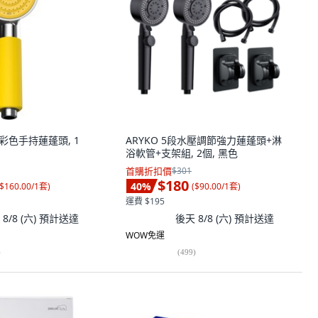
ch彩色手持蓮蓬頭, 1
ARYKO 5段水壓調節強力蓮蓬頭+淋
浴軟管+支架組, 2個, 黑色
首購折扣價
$301
$180
40
%
$160.00/1套
)
(
$90.00/1套
)
運費 $195
8/8 (六)
預計送達
後天 8/8 (六)
預計送達
WOW免運
)
(
499
)