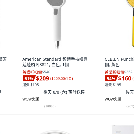
蓮蓬頭
American Standard 智慧手持噴霧
CEBIEN Pun
蓮蓬頭 FJ3821, 白色, 1個
個, 黃色
首購折扣價
$540
首購折扣價
$352
$209
$160
61
%
54
%
(
$209.00/1套
)
(
運費 $195
運費 $195
達
後天 8/8 (六)
預計送達
後天 
WOW免運
WOW免運
(
10063
)
(
207