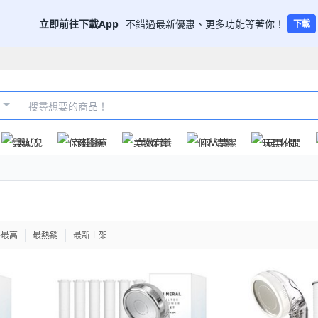
立即前往下載App
不錯過最新優惠、更多功能等著你！
下載
嬰幼兒
保健醫療
美妝保養
個人清潔
玩具休閒
格最高
最熱銷
最新上架