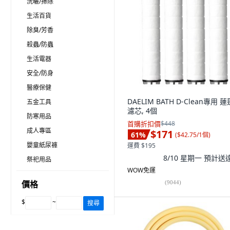
洗曬/掃除
生活百貨
除臭/芳香
殺蟲/防蟲
生活電器
安全/防身
醫療保健
DAELIM BATH D-Clean專用 
五金工具
濾芯, 4個
防寒用品
首購折扣價
$448
成人專區
$171
61
%
(
$42.75/1個
)
嬰童紙尿褲
運費 $195
8/10 星期一
預計送
祭祀用品
WOW免運
價格
(
9044
)
$
~
搜尋