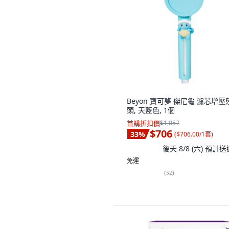
Beyon 寶可夢 傑尼龜 濾芯增壓
頭, 天藍色, 1個
首購折扣價
$1,057
$706
33
%
(
$706.00/1套
)
後天 8/8 (六)
預計送
免運
(
52
)