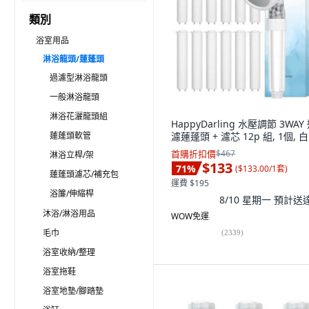
類別
浴室用品
淋浴龍頭/蓮蓬頭
過濾型淋浴龍頭
一般淋浴龍頭
淋浴花灑龍頭組
HappyDarling 水壓調節 3WAY
蓮蓬頭軟管
濾蓮蓬頭 + 濾芯 12p 組, 1個, 
首購折扣價
$467
淋浴立桿/架
$133
71
%
(
$133.00/1套
)
蓮蓬頭濾芯/補充包
運費 $195
浴簾/伸縮桿
8/10 星期一
預計送
沐浴/淋浴用品
WOW免運
毛巾
(
2339
)
浴室收納/整理
浴室拖鞋
浴室地墊/腳踏墊