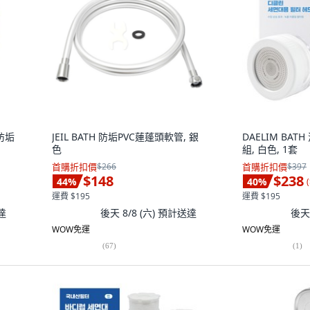
繞防垢
JEIL BATH 防垢PVC蓮蓬頭軟管, 銀
DAELIM BA
色
組, 白色, 1套
首購折扣價
$266
首購折扣價
$397
$148
$238
44
%
40
%
(
運費 $195
運費 $195
達
後天 8/8 (六)
預計送達
後天 
WOW免運
WOW免運
(
67
)
(
1
)