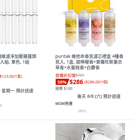
 微纖維濾淨加壓蓮蓬頭
puritak 維他命香氛濾芯禮盒 4種香
入組, 單色, 1組
氛入, 1盒, 甜檸檬香+普羅旺斯薰衣
草香+水蜜桃香+白麝香
首購折扣價
$701
$123.00/1套
)
$286
59
%
(
$286.00/1個
)
運費 $195
10 星期一
預計送達
後天 8/8 (六)
預計送達
WOW免運
4
)
(
995
)