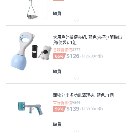
缺貨
(
3
)
犬用戶外撿便夾組, 藍色(夾子)+隨機出
貨(便袋), 1組
首購折扣價
$377
$126
66
%
(
$126.00/1個
)
缺貨
(
3
)
寵物外出多功能清理夾, 藍色, 1個
首購折扣價
$341
$139
59
%
(
$139.00/1個
)
缺貨
(
2
)