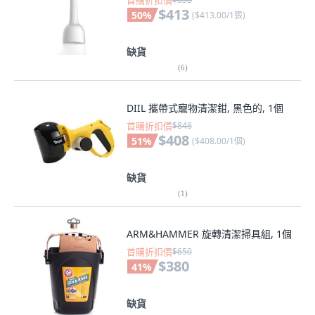
首購折扣價
$413
50
%
(
$413.00/1張
)
缺貨
(
6
)
DIIL 攜帶式寵物清潔鉗, 黑色的, 1個
首購折扣價
$848
$408
51
%
(
$408.00/1個
)
缺貨
(
1
)
ARM&HAMMER 旋轉清潔掃具組, 1個
首購折扣價
$650
$380
41
%
缺貨