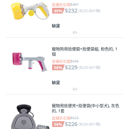
首購折扣價
$387
$232
40
%
(
$232.00/1個
)
缺貨
(
1
)
寵物狗用拾便鉗+拾便袋組, 粉色的, 1
個
首購折扣價
$556
$229
58
%
(
$229.00/1個
)
缺貨
(
2
)
寵物用拾便夾+拾便袋(中小型犬), 灰色
的, 1套
首購折扣價
$523
$226
56
%
(
$226.00/1個
)