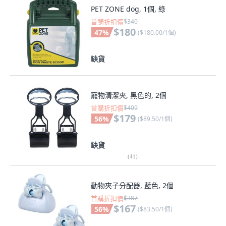
PET ZONE dog, 1個, 綠
首購折扣價
$340
$180
47
%
(
$180.00/1個
)
缺貨
寵物清潔夾, 黑色的, 2個
首購折扣價
$409
$179
56
%
(
$89.50/1個
)
缺貨
(
41
)
動物夾子分配器, 藍色, 2個
首購折扣價
$387
$167
56
%
(
$83.50/1個
)