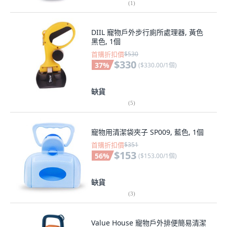
(
1
)
DIIL 寵物戶外步行廁所處理器, 黃色
黑色, 1個
首購折扣價
$530
$330
37
%
(
$330.00/1個
)
缺貨
(
5
)
寵物用清潔袋夾子 SP009, 藍色, 1個
首購折扣價
$351
$153
56
%
(
$153.00/1個
)
缺貨
(
3
)
Value House 寵物戶外排便簡易清潔