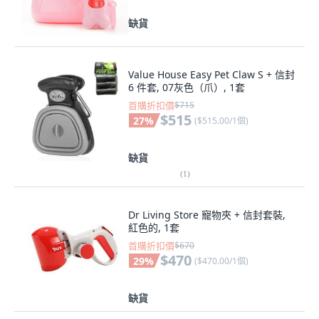
缺貨
Value House Easy Pet Claw S + 信封
6 件套, 07灰色（爪）, 1套
首購折扣價
$715
$515
27
%
(
$515.00/1個
)
缺貨
(
1
)
Dr Living Store 寵物夾 + 信封套裝,
紅色的, 1套
首購折扣價
$670
$470
29
%
(
$470.00/1個
)
缺貨