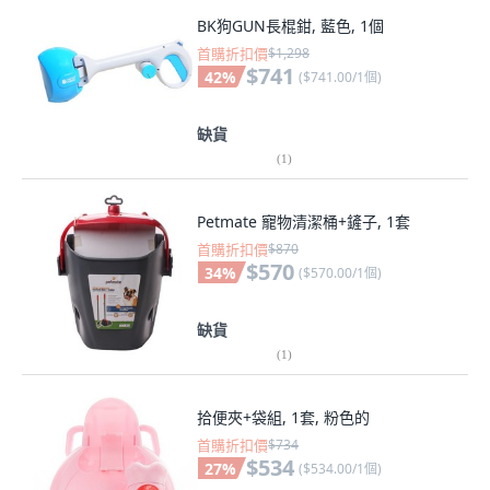
BK狗GUN長棍鉗, 藍色, 1個
首購折扣價
$1,298
$741
42
%
(
$741.00/1個
)
缺貨
(
1
)
Petmate 寵物清潔桶+鏟子, 1套
首購折扣價
$870
$570
34
%
(
$570.00/1個
)
缺貨
(
1
)
拾便夾+袋組, 1套, 粉色的
首購折扣價
$734
$534
27
%
(
$534.00/1個
)