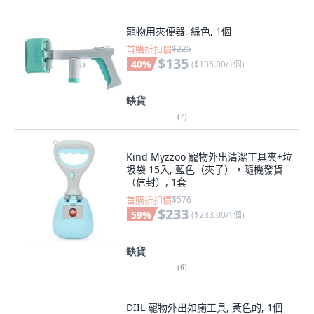
寵物用夾便器, 綠色, 1個
首購折扣價
$225
$135
40
%
(
$135.00/1個
)
缺貨
(
7
)
Kind Myzzoo 寵物外出清潔工具夾+垃
圾袋 15入, 藍色（夾子），隨機發貨
（信封）, 1套
首購折扣價
$576
$233
59
%
(
$233.00/1個
)
缺貨
(
6
)
DIIL 寵物外出如廁工具, 黃色的, 1個