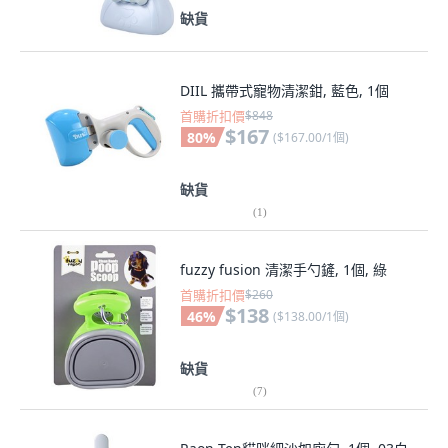
缺貨
DIIL 攜帶式寵物清潔鉗, 藍色, 1個
首購折扣價
$848
$167
80
%
(
$167.00/1個
)
缺貨
(
1
)
fuzzy fusion 清潔手勺鏟, 1個, 綠
首購折扣價
$260
$138
46
%
(
$138.00/1個
)
缺貨
(
7
)