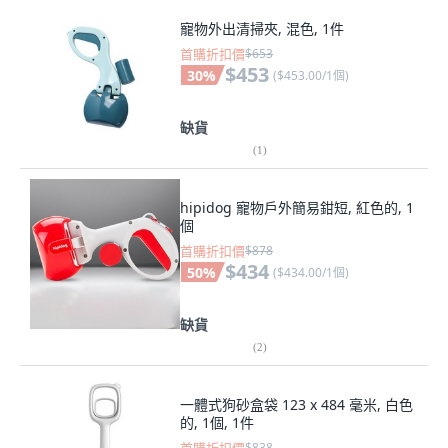
寵物外出清掃夾, 混色, 1件
首購折扣價
$653
$453
30
%
(
$453.00/1個
)
缺貨
(
1
)
hipidog 寵物戶外簡易鉗短, 紅色的, 1
個
首購折扣價
$878
$434
50
%
(
$434.00/1個
)
缺貨
(
2
)
一體式狗砂盒袋 123 x 484 毫米, 白色
的, 1個, 1件
$838