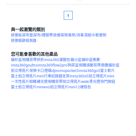
1
與一起瀏覽的類別
排便板
尿布墊
尿布/禮貌帶
撿便袋
除臭劑/消毒
濕紙巾
軟便劑
排便痕跡偵測器
您可能會喜歡的其他產品
貓砂盆
相機背帶快拆
insta360
濾鏡包
貓沙盆
貓砂盆推薦
insta360goultra
insta360flow2pro
狗尿盆
相機減壓背帶
摺疊貓砂盆
拍立得底片
保榮卡口
燈箱
djiosmopocket3
insta360go3
富士軟片
富士拍立得底片mini
行車紀錄器支架
insta360x5
拍立得底片mini
一次性底片相機
補光燈
相機背帶
拍立得底片wide
柔光燈
快門按鈕
富士拍立得底片minievo
拍立得底片mini12
硬殼包