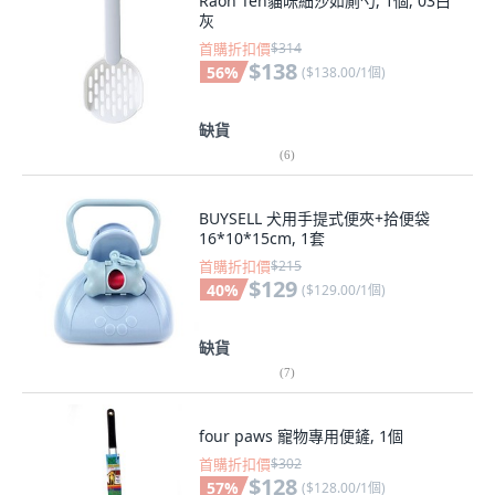
Raon Ten貓咪細沙如廁勺, 1個, 03白
灰
首購折扣價
$314
$138
56
%
(
$138.00/1個
)
缺貨
(
6
)
BUYSELL 犬用手提式便夾+拾便袋
16*10*15cm, 1套
首購折扣價
$215
$129
40
%
(
$129.00/1個
)
缺貨
(
7
)
four paws 寵物專用便鏟, 1個
首購折扣價
$302
$128
57
%
(
$128.00/1個
)