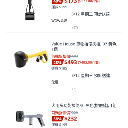
$173
40
%
(
$173.00/1個
)
運費 $195
8/12 星期三
預計送達
WOW免運
(
57
)
Value House 寵物拾便夾槍, 07 黃色,
1個
首購折扣價
$693
$493
28
%
(
$493.00/1個
)
運費 $195
8/12 星期三
預計送達
免運
(
2
)
犬用多功能撿便器, 黑色(排便鏟), 1組
首購折扣價
$556
$232
58
%
運費 $195