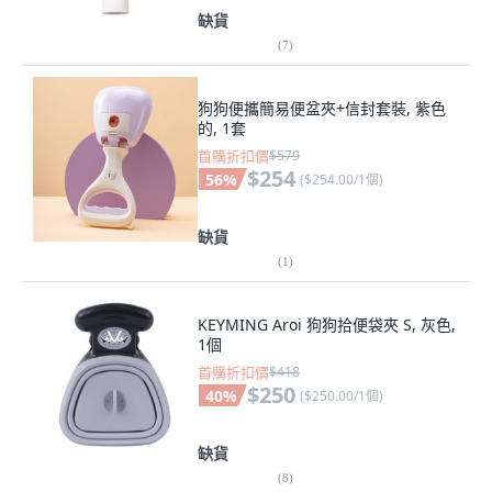
缺貨
(
7
)
狗狗便攜簡易便盆夾+信封套裝, 紫色
的, 1套
首購折扣價
$579
$254
56
%
(
$254.00/1個
)
缺貨
(
1
)
KEYMING Aroi 狗狗拾便袋夾 S, 灰色,
1個
首購折扣價
$418
$250
40
%
(
$250.00/1個
)
缺貨
(
8
)