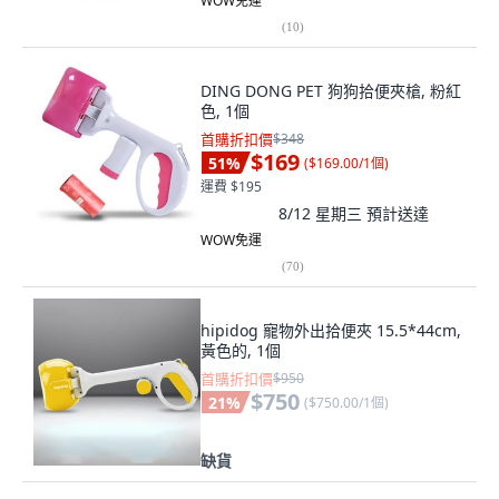
WOW免運
(
10
)
DING DONG PET 狗狗拾便夾槍, 粉紅
色, 1個
首購折扣價
$348
$169
51
%
(
$169.00/1個
)
運費 $195
8/12 星期三
預計送達
WOW免運
(
70
)
hipidog 寵物外出拾便夾 15.5*44cm,
黃色的, 1個
首購折扣價
$950
$750
21
%
(
$750.00/1個
)
缺貨