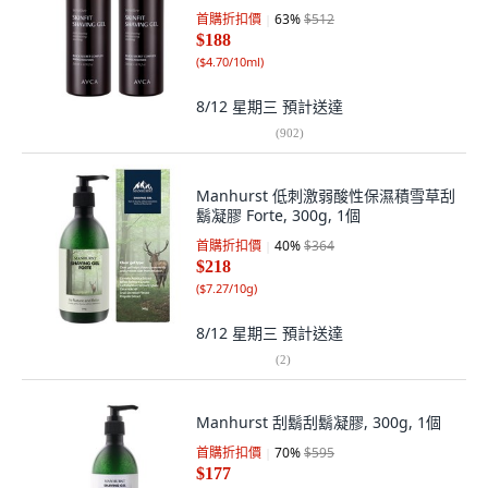
首購折扣價
63
%
$512
$188
(
$4.70/10ml
)
8/12 星期三
預計送達
(
902
)
Manhurst 低刺激弱酸性保濕積雪草刮
鬍凝膠 Forte, 300g, 1個
首購折扣價
40
%
$364
$218
(
$7.27/10g
)
8/12 星期三
預計送達
(
2
)
Manhurst 刮鬍刮鬍凝膠, 300g, 1個
首購折扣價
70
%
$595
$177