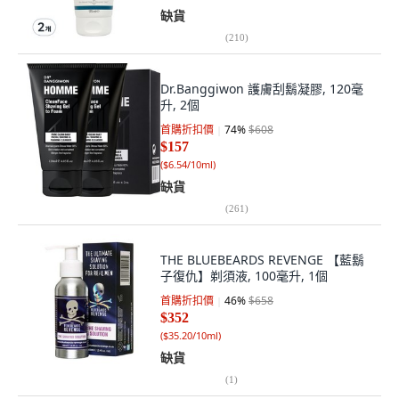
缺貨
(
210
)
Dr.Banggiwon 護膚刮鬍凝膠, 120毫
升, 2個
首購折扣價
74
%
$608
$157
(
$6.54/10ml
)
缺貨
(
261
)
THE BLUEBEARDS REVENGE 【藍鬍
子復仇】剃須液, 100毫升, 1個
首購折扣價
46
%
$658
$352
(
$35.20/10ml
)
缺貨
(
1
)