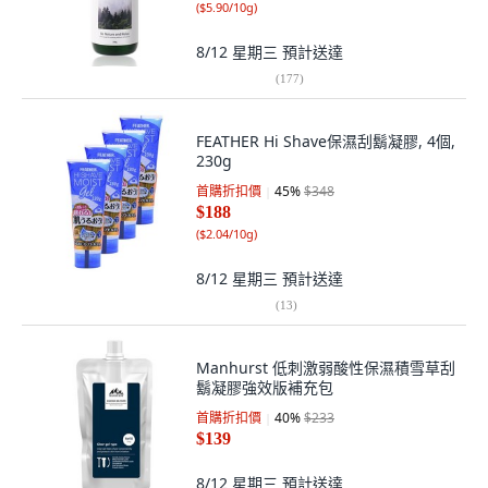
(
$5.90/10g
)
8/12 星期三
預計送達
(
177
)
FEATHER Hi Shave保濕刮鬍凝膠, 4個,
230g
首購折扣價
45
%
$348
$188
(
$2.04/10g
)
8/12 星期三
預計送達
(
13
)
Manhurst 低刺激弱酸性保濕積雪草刮
鬍凝膠強效版補充包
首購折扣價
40
%
$233
$139
8/12 星期三
預計送達