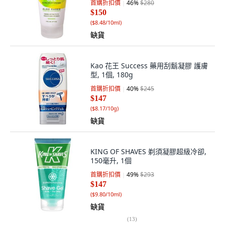
首購折扣價
46
%
$280
$150
(
$8.48/10ml
)
缺貨
Kao 花王 Success 藥用刮鬍凝膠 護膚
型, 1個, 180g
首購折扣價
40
%
$245
$147
(
$8.17/10g
)
缺貨
KING OF SHAVES 剃須凝膠超級冷卻,
150毫升, 1個
首購折扣價
49
%
$293
$147
(
$9.80/10ml
)
缺貨
(
13
)