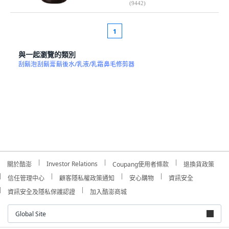
(
9442
)
1
與一起瀏覽的類別
刮鬍泡
刮鬍膏
鬍後水/乳液/乳霜
鼻毛修剪器
Investor Relations
關於酷澎
Coupang使用者條款
退換貨政策
信任管理中心
顧客隱私權政策通知
安心購物
資訊安全
資訊安全及隱私保護認證
加入酷澎商城
Global Site