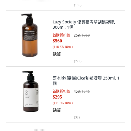
(
135
)
Lazy Society 優質積雪草刮鬍凝膠,
300ml, 1個
首購折扣價
26
%
$760
$560
(
$18.67/10ml
)
缺貨
(
279
)
哥本哈根刮鬍Cica刮鬍凝膠 250ml, 1
個
首購折扣價
45
%
$546
$295
(
$11.80/10ml
)
缺貨
(
32
)