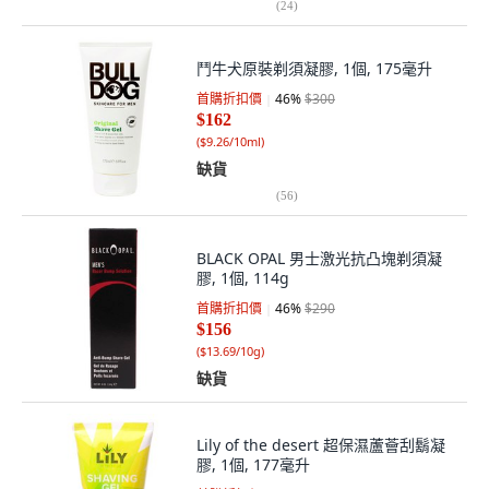
(
24
)
鬥牛犬原裝剃須凝膠, 1個, 175毫升
首購折扣價
46
%
$300
$162
(
$9.26/10ml
)
缺貨
(
56
)
BLACK OPAL 男士激光抗凸塊剃須凝
膠, 1個, 114g
首購折扣價
46
%
$290
$156
(
$13.69/10g
)
缺貨
Lily of the desert 超保濕蘆薈刮鬍凝
膠, 1個, 177毫升