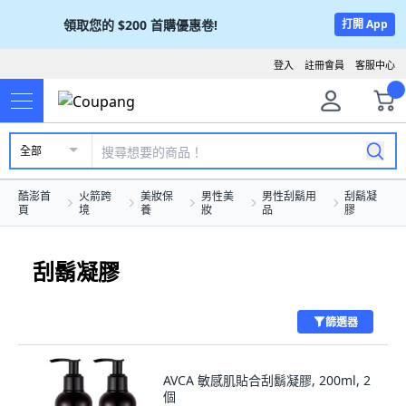
領取您的
$200
首購優惠卷!
打開 App
登入
註冊會員
客服中心
全部
酷澎首
火箭跨
美妝保
男性美
男性刮鬍用
刮鬍凝
頁
境
養
妝
品
膠
刮鬍凝膠
篩選器
AVCA 敏感肌貼合刮鬍凝膠, 200ml, 2
個