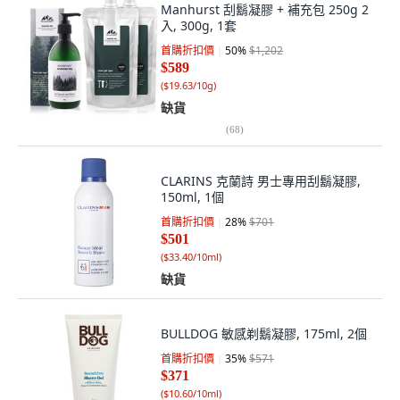
Manhurst 刮鬍凝膠 + 補充包 250g 2
入, 300g, 1套
首購折扣價
50
%
$1,202
$589
(
$19.63/10g
)
缺貨
(
68
)
CLARINS 克蘭詩 男士專用刮鬍凝膠,
150ml, 1個
首購折扣價
28
%
$701
$501
(
$33.40/10ml
)
缺貨
BULLDOG 敏感剃鬍凝膠, 175ml, 2個
首購折扣價
35
%
$571
$371
(
$10.60/10ml
)