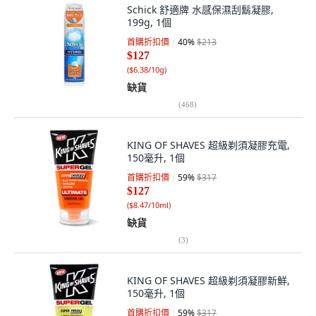
Schick 舒適牌 水感保濕刮鬍凝膠,
199g, 1個
首購折扣價
40
%
$213
$127
(
$6.38/10g
)
缺貨
(
468
)
KING OF SHAVES 超級剃須凝膠充電,
150毫升, 1個
首購折扣價
59
%
$317
$127
(
$8.47/10ml
)
缺貨
(
3
)
KING OF SHAVES 超級剃須凝膠新鮮,
150毫升, 1個
首購折扣價
59
%
$317