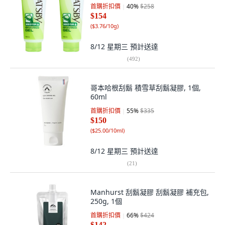
首購折扣價
40
%
$258
$154
(
$3.76/10g
)
8/12 星期三
預計送達
(
492
)
哥本哈根刮鬍 積雪草刮鬍凝膠, 1個,
60ml
首購折扣價
55
%
$335
$150
(
$25.00/10ml
)
8/12 星期三
預計送達
(
21
)
Manhurst 刮鬍凝膠 刮鬍凝膠 補充包,
250g, 1個
首購折扣價
66
%
$424
$142