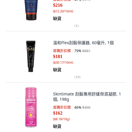
$216
(
$12.20/10ml
)
缺貨
(
1
)
溫和Flex刮鬍保護器, 60毫升, 1個
首購折扣價
79
%
$881
$181
(
$30.17/10ml
)
缺貨
(
18
)
Skintimate 刮鬍專用舒緩保濕凝膠, 1
個, 198g
首購折扣價
46
%
$300
$162
(
$8.18/10g
)
缺貨