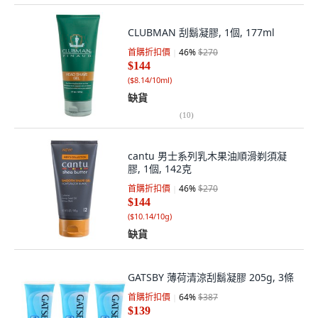
CLUBMAN 刮鬍凝膠, 1個, 177ml
首購折扣價
46
%
$270
$144
(
$8.14/10ml
)
缺貨
(
10
)
cantu 男士系列乳木果油順滑剃須凝
膠, 1個, 142克
首購折扣價
46
%
$270
$144
(
$10.14/10g
)
缺貨
GATSBY 薄荷清涼刮鬍凝膠 205g, 3條
首購折扣價
64
%
$387
$139