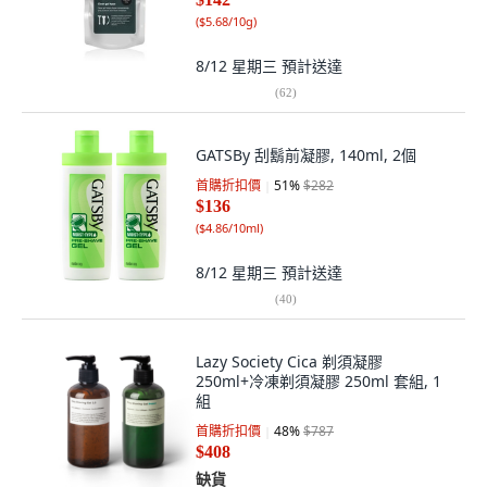
(
$5.68/10g
)
8/12 星期三
預計送達
(
62
)
GATSBy 刮鬍前凝膠, 140ml, 2個
首購折扣價
51
%
$282
$136
(
$4.86/10ml
)
8/12 星期三
預計送達
(
40
)
Lazy Society Cica 剃須凝膠
250ml+冷凍剃須凝膠 250ml 套組, 1
組
首購折扣價
48
%
$787
$408
缺貨