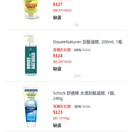
$127
(
$8.47/10ml
)
缺貨
(
3
)
DoueeNaturer 刮鬍凝膠, 200ml, 1瓶
首購折扣價
68
%
$390
$124
(
$6.20/10ml
)
缺貨
(
17
)
Schick 舒適牌 水潤刮鬍凝膠, 1個,
240g
首購折扣價
40
%
$206
$123
(
$5.13/10g
)
缺貨