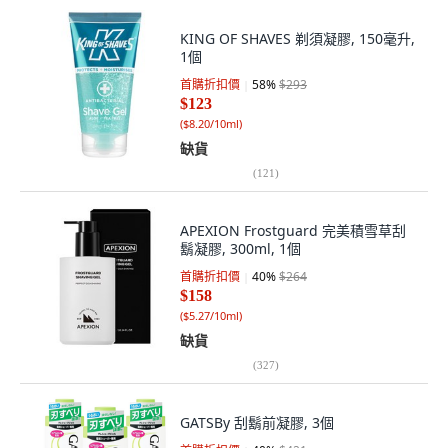
KING OF SHAVES 剃須凝膠, 150毫升,
1個
首購折扣價
58
%
$293
$123
(
$8.20/10ml
)
缺貨
(
121
)
APEXION Frostguard 完美積雪草刮
鬍凝膠, 300ml, 1個
首購折扣價
40
%
$264
$158
(
$5.27/10ml
)
缺貨
(
327
)
GATSBy 刮鬍前凝膠, 3個