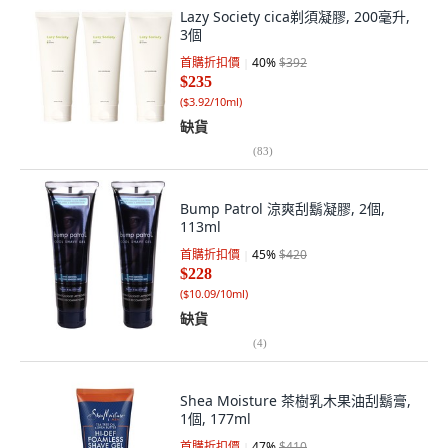
Lazy Society cica剃須凝膠, 200毫升,
3個
首購折扣價
40
%
$392
$235
(
$3.92/10ml
)
缺貨
(
83
)
Bump Patrol 涼爽刮鬍凝膠, 2個,
113ml
首購折扣價
45
%
$420
$228
(
$10.09/10ml
)
缺貨
(
4
)
Shea Moisture 茶樹乳木果油刮鬍膏,
1個, 177ml
首購折扣價
47
%
$410