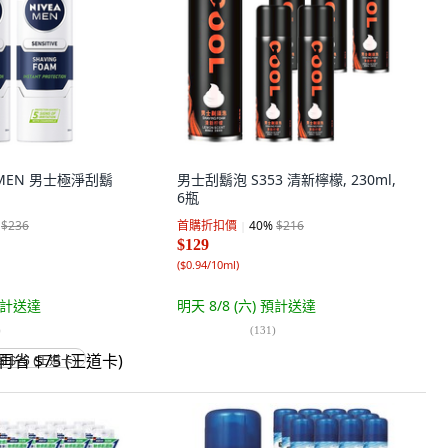
 MEN 男士極淨刮鬍
男士刮鬍泡 S353 清新檸檬, 230ml,
6瓶
$236
首購折扣價
40
%
$216
$129
(
$0.94/10ml
)
計送達
明天 8/8 (六)
預計送達
)
(
131
)
省 $75 (王道卡)