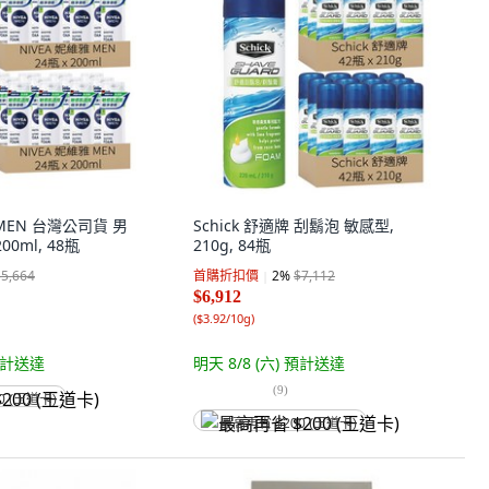
 MEN 台灣公司貨 男
Schick 舒適牌 刮鬍泡 敏感型,
0ml, 48瓶
210g, 84瓶
$5,664
首購折扣價
2
%
$7,112
$6,912
(
$3.92/10g
)
計送達
明天 8/8 (六)
預計送達
(
9
)
0 (王道卡)
最高再省 $200 (王道卡)