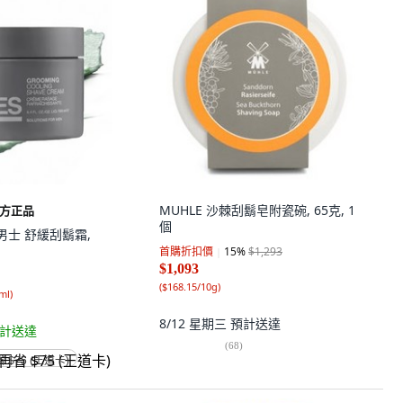
MUHLE 沙棘刮鬍皂附瓷碗, 65克, 1
方正品
個
 雅男士 舒緩刮鬍霜,
首購折扣價
15
%
$1,293
$1,093
(
$168.15/10g
)
ml
)
8/12 星期三
預計送達
計送達
(
68
)
省 $75 (王道卡)