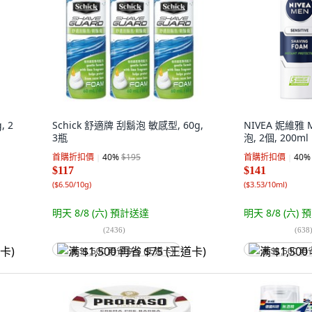
, 2
Schick 舒適牌 刮鬍泡 敏感型, 60g,
NIVEA 妮維雅
3瓶
泡, 2個, 200ml
首購折扣價
40
%
$195
首購折扣價
40
%
$117
$141
(
$6.50/10g
)
(
$3.53/10ml
)
明天 8/8 (六)
預計送達
明天 8/8 (六)
預
(
2436
)
(
638
满 $1,500 再省 $75 (王道卡)
满 $1,500 再