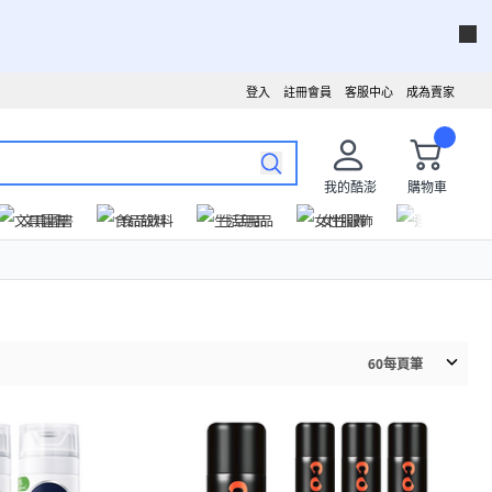
登入
註冊會員
客服中心
成為賣家
我的酷澎
購物車
文具圖書
食品飲料
生活用品
女性服飾
運動戶外
60
每頁筆