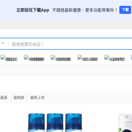
立即前往下載App
不錯過最新優惠、更多功能等著你！
下載
嬰幼兒
保健醫療
美妝保養
個人清潔
玩具休閒
格最高
最熱銷
最新上架