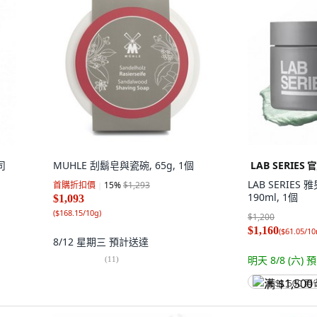
司
MUHLE 刮鬍皂與瓷碗, 65g, 1個
LAB SERIES
官
LAB SERIES
首購折扣價
15
%
$1,293
190ml, 1個
$1,093
(
$168.15/10g
)
$1,200
$1,160
(
$61.05/10
8/12 星期三
預計送達
明天 8/8 (六)
預
(
11
)
满 $1,500 再