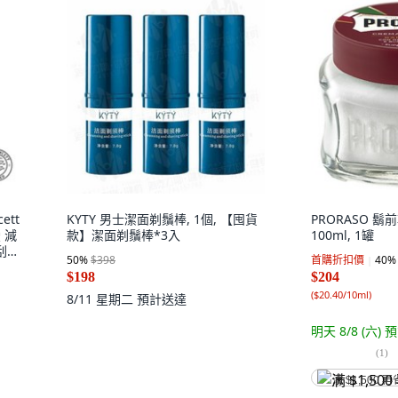
ett
KYTY 男士潔面剃鬚棒, 1個, 【囤貨
PRORASO 鬍
 減
款】潔面剃鬚棒*3入
100ml, 1罐
刮鬍
50
%
$398
首購折扣價
40
%
$198
$204
(
$20.40/10ml
)
8/11 星期二
預計送達
明天 8/8 (六)
預
(
1
)
满 $1,500 再