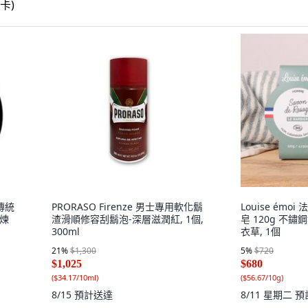
 傳統
PRORASO Firenze 男士專用軟化鬍
Louise émo
 煉
渣滑順修容刮鬍泡-深層滋潤紅, 1個,
皂 120g 不
300ml
衣草, 1個
21
%
$1,300
5
%
$720
$1,025
$680
(
$34.17/10ml
)
(
$56.67/10g
)
8/15
預計送達
8/11 星期二
預