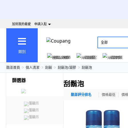
加到我的最愛
申請入駐
全部
類別
爸氣父親節
火箭速配
火箭跨境
酷澎首頁
個人清潔
刮鬍
刮鬍泡/凝膠
刮鬍泡
篩選器
刮鬍泡
酷澎評分排名
價格最低
價
僅顯示
僅顯示
僅顯示