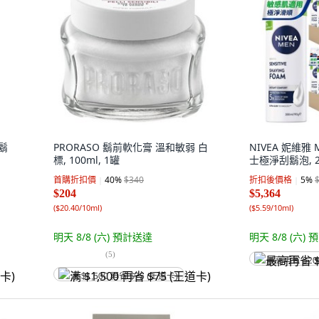
刮鬍
PRORASO 鬍前軟化膏 溫和敏弱 白
NIVEA 妮維雅
標, 100ml, 1罐
士極淨刮鬍泡, 20
首購折扣價
40
%
$340
折扣後價格
5
%
$204
$5,364
(
$20.40/10ml
)
(
$5.59/10ml
)
明天 8/8 (六)
預計送達
明天 8/8 (六)
預
(
5
)
最高再省 $20
满 $1,500 再省 $75 (王道卡)