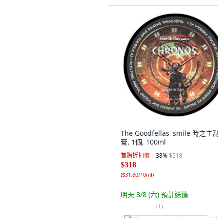
The Goodfellas' smile 時之
膏, 1個, 100ml
首購折扣價
38
%
$518
$318
(
$31.80/10ml
)
明天 8/8 (六)
預計送達
(
1
)