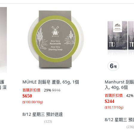
養護
MÜHLE 刮鬍皂 蘆薈, 65g, 1個
Manhurst 
 深
入, 40g, 6個
首購折扣價
29
%
$916
首購折扣價
42
%
$650
$244
(
$100.00/10g
)
(
$10.17/10g
)
8/12 星期三
預計送達
8/12 星期三
預
(
123
)
(
236