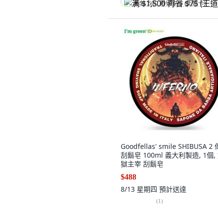
满 $1,500 再省 $75 (王道卡)
Goodfellas' smile SHIBUSA 2
刮鬍皂 100ml 義大利製造, 1個,
獄主宰 刮鬍皂
$488
8/13 星期四
預計送達
(
1
)