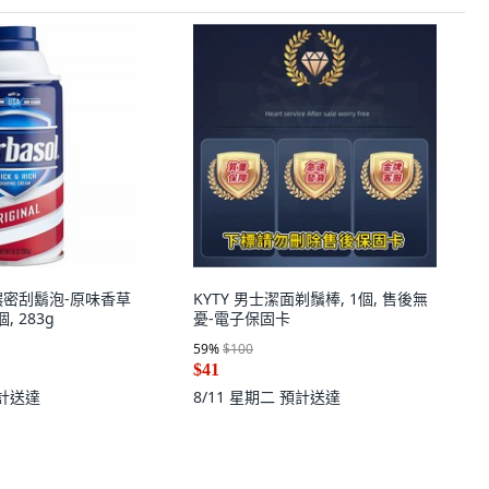
l】濃密刮鬍泡-原味香草
KYTY 男士潔面剃鬚棒, 1個, 售後無
1個, 283g
憂-電子保固卡
59
%
$100
$41
計送達
8/11 星期二
預計送達