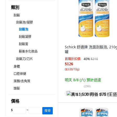
類別
刮鬍
刮鬍泡/凝膠
刮鬍泡
刮鬍凝膠
刮鬍膏
Schick 舒適牌 洗面刮鬍泡, 210g
鬍後水化妝品
罐
刮鬍刀/刀片
首購折扣價
40
%
$210
$126
身體
(
$3.00/10g
)
口腔保健
明天 8/8 (六)
預計送達
潔顏/去角質
(
290
)
頭髮
满 $1,500 再省 $75 (王道卡)
價格
$
~
搜尋