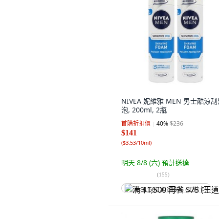
NIVEA 妮維雅 MEN 男士酷涼
泡, 200ml, 2瓶
首購折扣價
40
%
$236
$141
(
$3.53/10ml
)
明天 8/8 (六)
預計送達
(
155
)
满 $1,500 再省 $75 (王道卡)