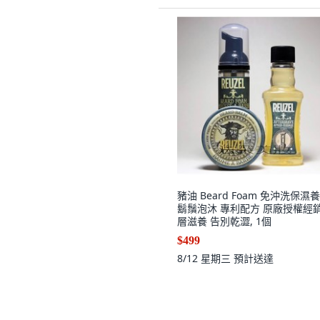
豬油 Beard Foam 免沖洗保濕
鬍鬚泡沐 專利配方 原廠授權經銷
層滋養 告別乾澀, 1個
$499
8/12 星期三
預計送達