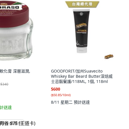
前軟化膏 深層滋潤,
GOODFORIT/加州Suavecito
Whiskey Bar Beard Butter深焙威
士忌鬍鬢護/118ML, 1個, 118ml
$340
$600
(
$50.85/10ml
)
8/11 星期二
預計送達
計送達
省 $75 (王道卡)