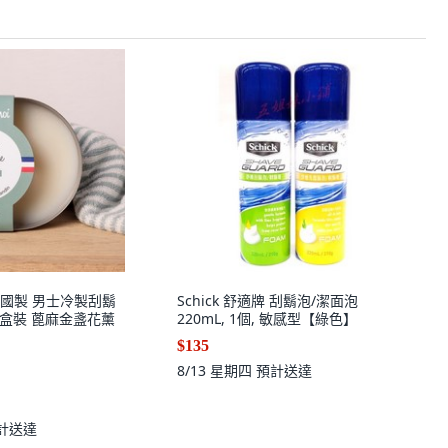
i 法國製 男士冷製刮鬍
Schick 舒適牌 刮鬍泡/潔面泡
鏽鋼盒裝 蓖麻金盞花薰
220mL, 1個, 敏感型【綠色】
$135
8/13 星期四
預計送達
計送達