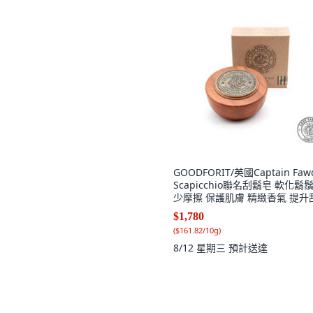
GOODFORIT/英國Captain Fawc
Scapicchio聯名刮鬍皂 軟化鬍鬚
少摩擦 保護肌膚 精緻香氣 提升
體驗, 1個, 110g
$1,780
(
$161.82/10g
)
8/12 星期三
預計送達