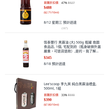
首購折扣價
47
%
$927
$488
(
$2.71/10ml
)
8/12 星期三
預計送達
(
167
)
恆泰豐行 黑蔴油 (大) 500g 瓶罐 南園
食品店, 1個, 宅配到府（瓶身破損外漏
嚴重，可退貨退款）,是的，我了解並
同意遵守規定（宅配不限制）
$345
8/18
預計送達
Lee'scoop 李九英 純白黑蔴油禮盒,
500ml, 1組
首購折扣價
33
%
$590
$390
(
$7.80/10ml
)