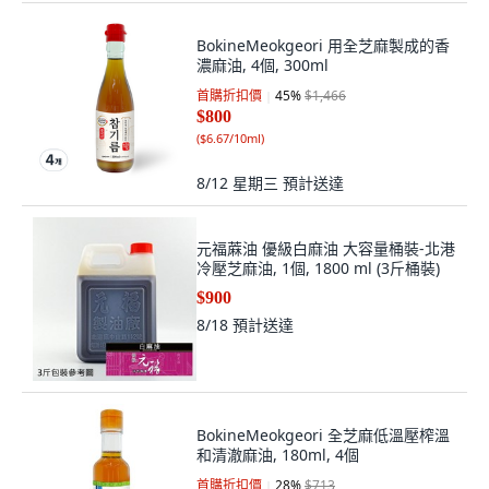
BokineMeokgeori 用全芝麻製成的香
濃麻油, 4個, 300ml
首購折扣價
45
%
$1,466
$800
(
$6.67/10ml
)
8/12 星期三
預計送達
元福蔴油 優級白麻油 大容量桶裝-北港
冷壓芝麻油, 1個, 1800 ml (3斤桶裝)
$900
8/18
預計送達
BokineMeokgeori 全芝麻低溫壓榨溫
和清澈麻油, 180ml, 4個
首購折扣價
28
%
$713