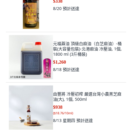
$338
8/20
預計送達
元福蔴油 頂級白麻油（白芝麻油）-桶
裝(大容量包裝)-北港麻油 冷壓油, 1個,
1800 ml (3斤桶裝)
$1,260
8/18
預計送達
由豐將 冷壓初榨 嚴選台灣小農黑芝麻
油(大), 1個, 500ml
$938
(
$18.76/10ml
)
8/13 星期四
預計送達