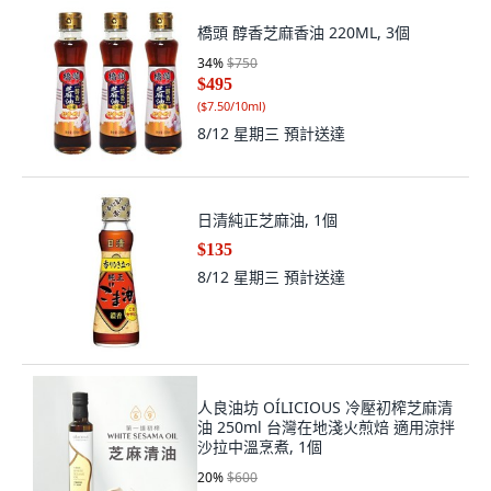
橋頭 醇香芝麻香油 220ML, 3個
34
%
$750
$495
(
$7.50/10ml
)
8/12 星期三
預計送達
日清純正芝麻油, 1個
$135
8/12 星期三
預計送達
人良油坊 OÍLICIOUS 冷壓初榨芝麻清
油 250ml 台灣在地淺火煎焙 適用涼拌
沙拉中溫烹煮, 1個
20
%
$600