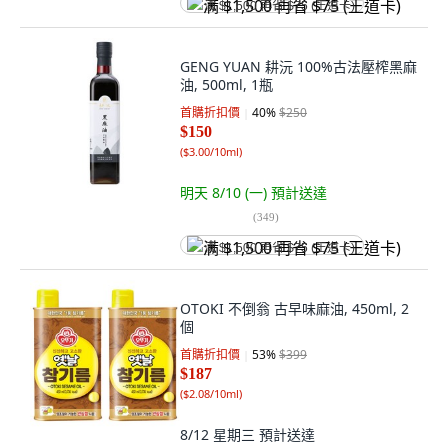
满 $1,500 再省 $75 (王道卡)
GENG YUAN 耕沅 100%古法壓榨黑麻
油, 500ml, 1瓶
首購折扣價
40
%
$250
$150
(
$3.00/10ml
)
明天 8/10 (一)
預計送達
(
349
)
满 $1,500 再省 $75 (王道卡)
OTOKI 不倒翁 古早味麻油, 450ml, 2
個
首購折扣價
53
%
$399
$187
(
$2.08/10ml
)
8/12 星期三
預計送達