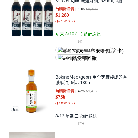
KOWEI 可味 嚴選麻油, 520ml, 4瓶
首購折扣價
13
%
$1,480
$1,280
(
$6.15/10ml
)
明天 8/10 (一)
預計送達
(
4
)
满 $1,500 再省 $75 (王道卡)
$44 酷澎幣回饋
BokineMeokgeori 用全芝麻製成的香
濃麻油, 6個, 180ml
首購折扣價
47
%
$1,452
$756
(
$7.00/10ml
)
8/12 星期三
預計送達
(
25
)