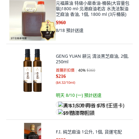
元福蔴油 特級小磨香油-桶裝(大容量包
裝)1800 ml-北港麻油老店 水洗法製油
芝麻油 香油, 1個, 1800 ml (3斤桶裝)
$960
8/18
預計送達
GENG YUAN 耕沅 清淡黑芝麻油, 2個,
250ml
首購折扣價
40
%
$360
$216
(
$4.32/10ml
)
明天 8/10 (一)
預計送達
满 $1,500 再省 $75 (王道卡)
$9 酷澎幣回饋
F.I. 純芝麻油 1公升, 1個, 貨運宅配