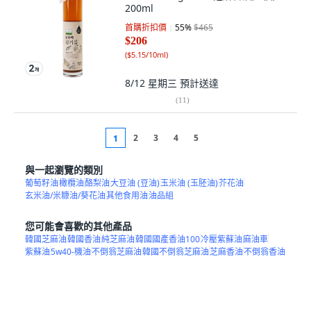
200ml
首購折扣價
55
%
$465
$206
(
$5.15/10ml
)
8/12 星期三
預計送達
(
11
)
2
3
4
5
1
與一起瀏覽的類別
葡萄籽油
橄欖油
酪梨油
大豆油 (豆油)
玉米油 (玉胚油)
芥花油
玄米油/米糠油/葵花油
其他食用油
油品組
您可能會喜歡的其他產品
韓國芝麻油
韓國香油
純芝麻油
韓國國產香油100
冷壓紫蘇油
麻油車
紫蘇油
5w40-機油
不倒翁芝麻油
韓國不倒翁芝麻油
芝麻香油
不倒翁香油