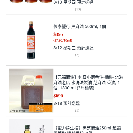
8/13 星期四
預計送達
(
13
)
恆泰豐行 黑麻油 500ml, 1個
$395
(
$7.90/10ml
)
8/12 星期三
預計送達
(
2
)
【元福蔴油】純級小磨香油-桶裝-北港
麻油老店 水洗法製油 芝麻油 香油, 1
個, 1800 ml (3斤桶裝)
$690
8/18
預計送達
(
1
)
《聖力達生技》黑芝麻油250ml 超臨