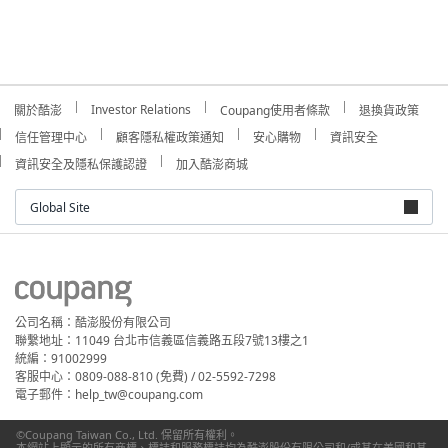
Investor Relations
關於酷澎
Coupang使用者條款
退換貨政策
信任管理中心
顧客隱私權政策通知
安心購物
資訊安全
資訊安全及隱私保護認證
加入酷澎商城
Global Site
公司名稱：酷澎股份有限公司
聯繫地址：11049 台北市信義區信義路五段7號13樓之1
統編：91002999
客服中心：0809-088-810 (免費) / 02-5592-7298
電子郵件：help_tw@coupang.com
©Coupang Taiwan Co., Ltd. 保留所有權利。
本網站上顯示的所有商標、標誌和服務標誌均為酷澎股份有限公司和/或其在美國和其