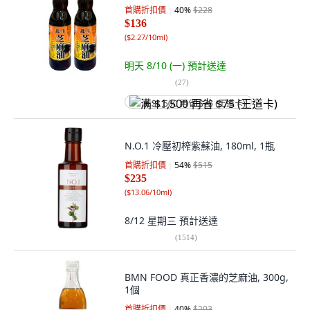
首購折扣價
40
%
$228
$136
(
$2.27/10ml
)
明天 8/10 (一)
預計送達
(
27
)
满 $1,500 再省 $75 (王道卡)
N.O.1 冷壓初榨紫蘇油, 180ml, 1瓶
首購折扣價
54
%
$515
$235
(
$13.06/10ml
)
8/12 星期三
預計送達
(
1514
)
BMN FOOD 真正香濃的芝麻油, 300g,
1個
首購折扣價
40
%
$203