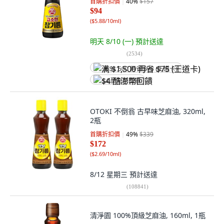
首購折扣價
40
%
$157
$94
(
$5.88/10ml
)
明天 8/10 (一)
預計送達
(
2534
)
满 $1,500 再省 $75 (王道卡)
$4 酷澎幣回饋
OTOKI 不倒翁 古早味芝麻油, 320ml,
2瓶
首購折扣價
49
%
$339
$172
(
$2.69/10ml
)
8/12 星期三
預計送達
(
108841
)
清淨園 100%頂級芝麻油, 160ml, 1瓶