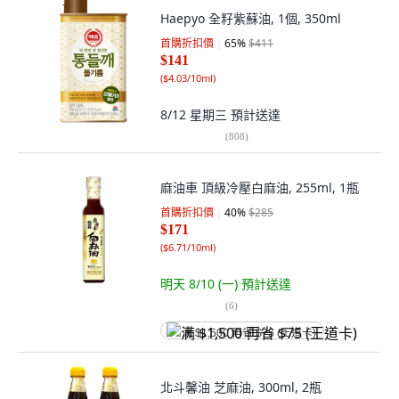
Haepyo 全籽紫蘇油, 1個, 350ml
首購折扣價
65
%
$411
$141
(
$4.03/10ml
)
8/12 星期三
預計送達
(
808
)
麻油車 頂級冷壓白麻油, 255ml, 1瓶
首購折扣價
40
%
$285
$171
(
$6.71/10ml
)
明天 8/10 (一)
預計送達
(
6
)
满 $1,500 再省 $75 (王道卡)
北斗馨油 芝麻油, 300ml, 2瓶