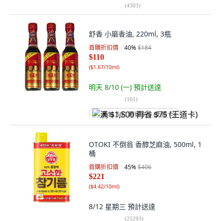
(
4303
)
舒香 小磨香油, 220ml, 3瓶
首購折扣價
40
%
$184
$110
(
$1.67/10ml
)
明天 8/10 (一)
預計送達
(
161
)
满 $1,500 再省 $75 (王道卡)
OTOKI 不倒翁 香醇芝麻油, 500ml, 1
桶
首購折扣價
45
%
$406
$221
(
$4.42/10ml
)
8/12 星期三
預計送達
(
25293
)