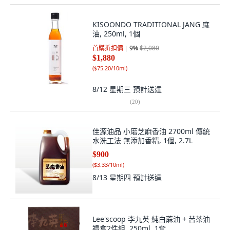
KISOONDO TRADITIONAL JANG 麻
油, 250ml, 1個
首購折扣價
9
%
$2,080
$1,880
(
$75.20/10ml
)
8/12 星期三
預計送達
(
20
)
佳源油品 小磨芝麻香油 2700ml 傳統
水洗工法 無添加香精, 1個, 2.7L
$900
(
$3.33/10ml
)
8/13 星期四
預計送達
Lee'scoop 李九英 純白蔴油 + 苦茶油
禮盒2件組, 250ml, 1套