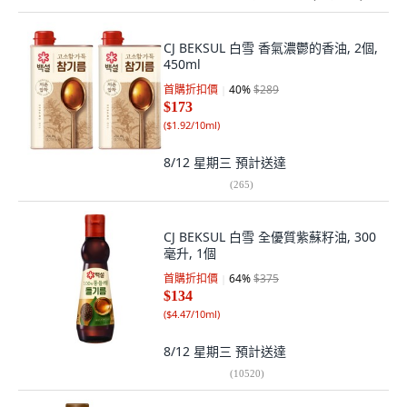
CJ BEKSUL 白雪 香氣濃鬱的香油, 2個,
450ml
首購折扣價
40
%
$289
$173
(
$1.92/10ml
)
8/12 星期三
預計送達
(
265
)
CJ BEKSUL 白雪 全優質紫蘇籽油, 300
毫升, 1個
首購折扣價
64
%
$375
$134
(
$4.47/10ml
)
8/12 星期三
預計送達
(
10520
)