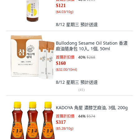
$121
(
$4.03/10g
)
8/12 星期三
預計送達
Bullodong Sesame Oil Station 香濃
麻油隨身包 10入, 1個, 50ml
首購折扣價
40
%
$268
$160
(
$32.00/10ml
)
8/12 星期三
預計送達
(
41
)
KADOYA 角屋 濃醇芝麻油, 3個, 200g
首購折扣價
44
%
$574
$317
(
$5.28/10g
)