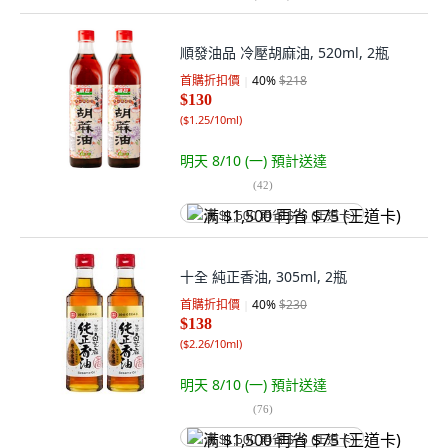
順發油品 冷壓胡麻油, 520ml, 2瓶
首購折扣價
40
%
$218
$130
(
$1.25/10ml
)
明天 8/10 (一)
預計送達
(
42
)
满 $1,500 再省 $75 (王道卡)
十全 純正香油, 305ml, 2瓶
首購折扣價
40
%
$230
$138
(
$2.26/10ml
)
明天 8/10 (一)
預計送達
(
76
)
满 $1,500 再省 $75 (王道卡)