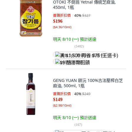
OTOKI 不倒翁 Yetnal 傳統芝麻油,
450ml, 1瓶
首購折扣價
40
%
$327
$196
(
$4.36/10ml
)
明天 8/10 (一)
預計送達
(
5482
)
满 $1,500 再省 $75 (王道卡)
$9 酷澎幣回饋
GENG YUAN 耕沅 100%古法壓榨白芝
麻油, 500ml, 1瓶
首購折扣價
40
%
$249
$149
(
$2.98/10ml
)
明天 8/10 (一)
預計送達
(
167
)