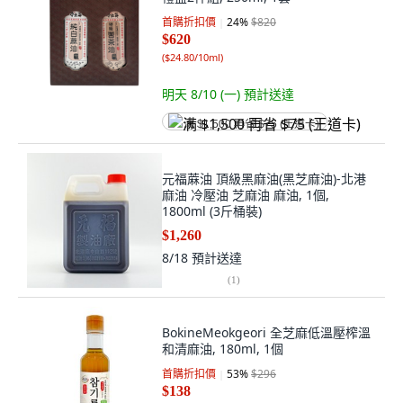
首購折扣價
24
%
$820
$620
(
$24.80/10ml
)
明天 8/10 (一)
預計送達
满 $1,500 再省 $75 (王道卡)
元福蔴油 頂級黑麻油(黑芝麻油)-北港
麻油 冷壓油 芝麻油 麻油, 1個,
1800ml (3斤桶裝)
$1,260
8/18
預計送達
(
1
)
BokineMeokgeori 全芝麻低溫壓榨溫
和清麻油, 180ml, 1個
首購折扣價
53
%
$296
$138