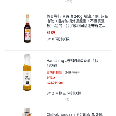
(
131
)
恆泰豐行 黑蔴油 240g 瓶罐, 1個, 超商
店取（瓶身破損外漏嚴重，不退貨退
款）,是的，我了解並同意遵守規定
（宅配不限制）
$189
8/18
預計送達
Hansaeng 現榨韓國產香油, 1個,
180ml
首購折扣價
34
%
$634
$415
(
$23.06/10ml
)
8/12 星期三
預計送達
(
5
)
Chilkabnongsan 全芝麻香油, 2個,