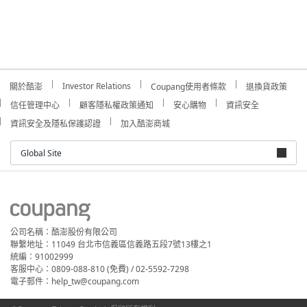
Investor Relations
關於酷澎
Coupang使用者條款
退換貨政策
信任管理中心
顧客隱私權政策通知
安心購物
資訊安全
資訊安全及隱私保護認證
加入酷澎商城
Global Site
公司名稱：酷澎股份有限公司
聯繫地址：11049 台北市信義區信義路五段7號13樓之1
統編：91002999
客服中心：0809-088-810 (免費) / 02-5592-7298
電子郵件：help_tw@coupang.com