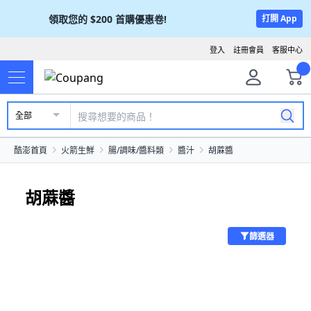
領取您的
$200
首購優惠卷!
打開 App
登入
註冊會員
客服中心
全部
酷澎首頁
火箭生鮮
腸/調味/醬料類
醬汁
胡蔴醬
胡蔴醬
篩選器