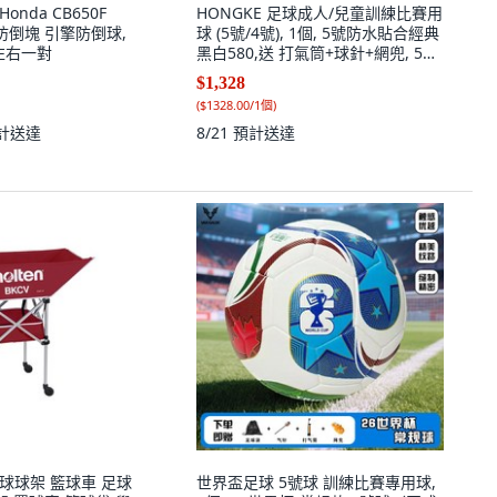
 Honda CB650F
HONGKE 足球成人/兒童訓練比賽用
 防倒塊 引擎防倒球,
球 (5號/4號), 1個, 5號防水貼合經典
/左右一對
黑白580,送 打氣筒+球針+網兜, 5號
防水貼合經典黑白580
$1,328
(
$1328.00/1個
)
計送達
8/21
預計送達
 排球球架 籃球車 足球
世界盃足球 5號球 訓練比賽專用球,