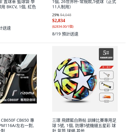
架 置球車 籃球袋 學
1個, 26世界杯-常規款,5號球（正式
 BKCV, 1個, 紅色
11人制用）
29
%
$4,048
$2,834
(
$2834.00/1個
)
計送達
8/19
預計送達
 CB650F CB650 專
三環 飛鏢藍白熱帖 訓練比賽專用足
PM116A/左右一對,
球 5號, 1個, 防爆5號機縫五星彩 球
一對
針 氣筒 球網,其他