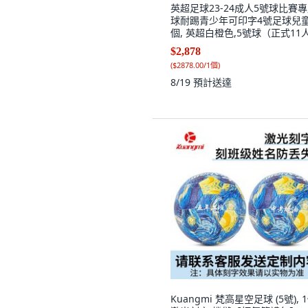
英超足球23-24成人5號球比賽
球耐踢青少年可印字4號足球兒童,
個, 英超白橙色,5號球（正式11
用）
$2,878
(
$2878.00/1個
)
8/19
預計送達
Kuangmi 梵高星空足球 (5號), 1