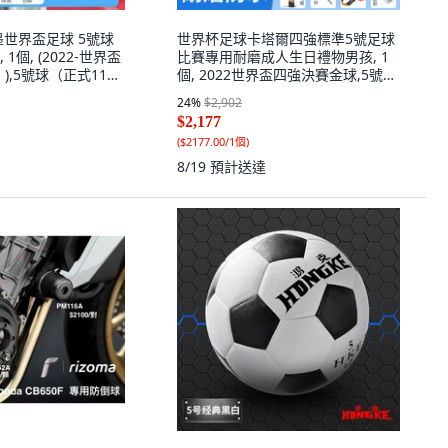
墨世界盃足球 5號球
世界杯足球卡塔爾四強標準5號足球
1個, (2022-世界盃
比賽專用耐磨成人生日禮物男孩, 1
),5號球（正式11人
個, 2022世界盃四強決賽金球,5號球
（正式11人制用）
24
%
$2,902
$2,177
(
$2177.00/1個
)
8/19
預計送達