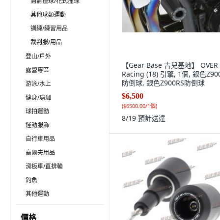
開侖撞球/花式撞球
其他球類運動
訓練/練習用品
裁判服/用品
登山/戶外
【Gear Base 吉兒基地】 OVER
露營專區
Racing (18) 引擎, 1個, 銀色Z90
防倒球, 銀色Z900RS防倒球
游泳/水上
$6,500
健身/瑜珈
(
$6500.00/1個
)
球拍運動
8/19
預計送達
運動服飾
自行車用品
高爾夫用品
滑板車/直排輪
釣魚
其他運動
價格