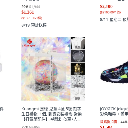
$2,100
29
%
$1,944
$1,361
(
$2100.00/1個
)
(
$1361.00/1個
)
8/11 星期二
預
8/19
預計送達
4件
Kuangmi 足球 兒童 4號 5號 刻字
JOYKICK Jok
生日禮物, 1個, 到貨安裝禮盒-紮染
彩色鞋帶 + 備
【打氣筒配件】,4號球（5至7人
首購折扣價
44
%
制）
29
%
$1,851
$1,504