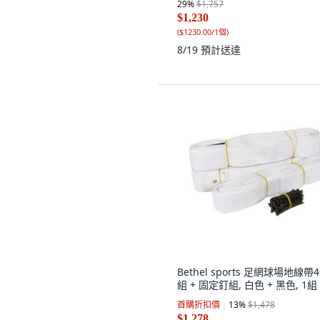
29
%
$1,757
$1,230
(
$1230.00/1個
)
8/19
預計送達
Bethel sports 足網球場地線帶
組 + 固定釘組, 白色 + 黑色, 1組
首購折扣價
13
%
$1,478
$1,278