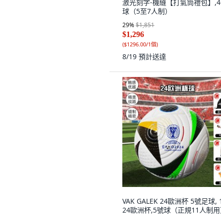
激光刻字-機縫【打氣筒禮包】,
球（5至7人制）
29
%
$1,851
$1,296
(
$1296.00/1個
)
8/19
預計送達
VAK GALEK 24歐洲杯 5號足球, 
24歐洲杯,5號球（正規11人制