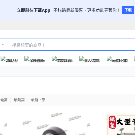
立即前往下載App
不錯過最新優惠、更多功能等著你！
下載
嬰幼兒
保健醫療
美妝保養
個人清潔
玩具休閒
格最高
最熱銷
最新上架