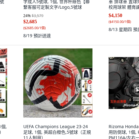
4號
字成人5號球, 1個, 世界杯綠色【聯
車 排球車 置球
繫客服可定製文字/Logo,5號球
校用球架 體育課用
$4,150
24
%
$3,579
$2,685
(
$4150.00/1個
)
(
$2685.00/1個
)
8/13 星期四
預
8/19
預計送達
1個,
UEFA Champions League 23-24
Rizoma Honda
用）
足球, 1個, 英超白橙色,5號球（正規
用防倒球, 1個, 
11人制用）
PM116A/左右