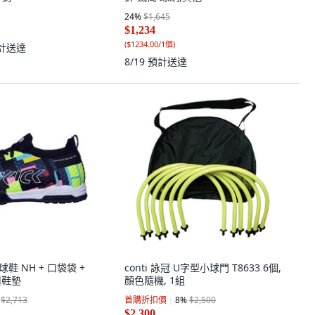
24
%
$1,645
$1,234
(
$1234.00/1個
)
計送達
8/19
預計送達
gu球鞋 NH + 口袋袋 +
conti 詠冠 U字型小球門 T8633 6個,
用鞋墊
顏色隨機, 1組
$2,713
首購折扣價
8
%
$2,500
$2,300