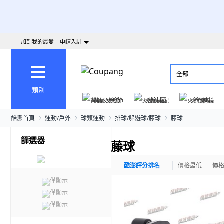
加到我的最愛
申請入駐
全部
類別
爸氣父親節
火箭速配
火箭跨境
酷澎首頁
運動/戶外
球類運動
排球/躲避球/藤球
藤球
篩選器
藤球
酷澎評分排名
價格最低
價
僅顯示
僅顯示
僅顯示