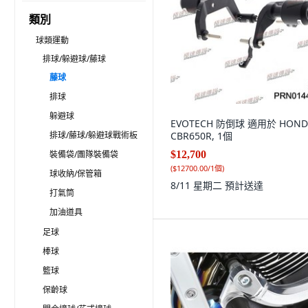
類別
球類運動
排球/躲避球/藤球
藤球
排球
躲避球
EVOTECH 防倒球 適用於 HOND
排球/藤球/躲避球戰術板
CBR650R, 1個
裝備袋/團隊裝備袋
$12,700
(
$12700.00/1個
)
球收納/保管箱
8/11 星期二
預計送達
打氣筒
加油道具
足球
棒球
籃球
保齡球