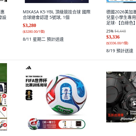
優惠
MIKASA K5-YBL 頂級競技合球 國際
德國2026美加
發設
合球總會認證 5號球, 1個
兒童小學生專用, 
足球-【白綠色】
$3,280
制用）
25
%
$4,448
(
$3280.00/1個
)
$3,336
8/11 星期二
預計送達
(
$3336.00/1個
)
8/19
預計送達