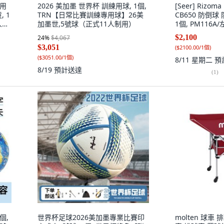
專用
2026 美加墨 世界杯 訓練用球, 1個,
[Seer] Rizoma
 1
TRN【日常比賽訓練專用球】26美
CB650 防倒球
人制
加墨世,5號球（正式11人制用）
1個, PM116A
$2,100
24
%
$4,067
$3,051
(
$2100.00/1個
)
(
$3051.00/1個
)
8/11 星期二
預
8/19
預計送達
(
1
)
個,
世界杯足球2026美加墨專業比賽印
molten 球車