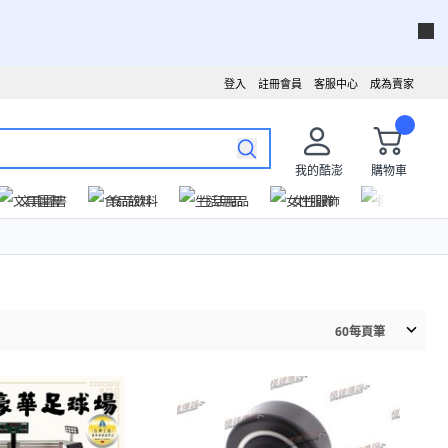
登入
註冊會員
客服中心
成為賣家
我的酷澎
購物車
文具圖書
食品飲料
生活用品
女性服飾
運動戶外
60
每頁筆