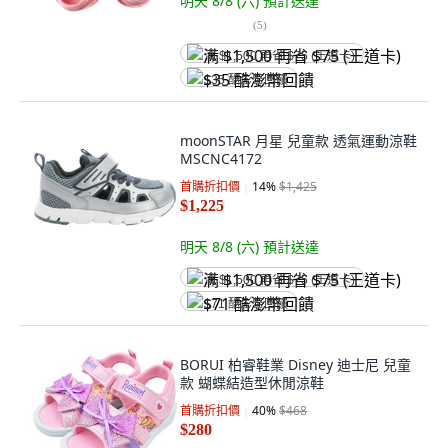
明天 8/8 (六)
預計送達
(
5
)
满 $1,500 再省 $75 (王道卡)
$35 酷澎幣回饋
moonSTAR 月星 兒童款 透氣運動涼鞋
MSCNC4172
首購折扣價
14
%
$1,425
$1,225
明天 8/8 (六)
預計送達
满 $1,500 再省 $75 (王道卡)
$71 酷澎幣回饋
BORUI 柏睿鞋業 Disney 迪士尼 兒童
款 蝴蝶結造型休閒涼鞋
首購折扣價
40
%
$468
$280