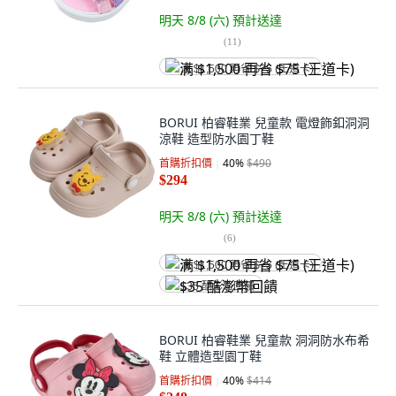
明天 8/8 (六)
預計送達
(
11
)
满 $1,500 再省 $75 (王道卡)
BORUI 柏睿鞋業 兒童款 電燈飾釦洞洞
涼鞋 造型防水園丁鞋
首購折扣價
40
%
$490
$294
明天 8/8 (六)
預計送達
(
6
)
满 $1,500 再省 $75 (王道卡)
$35 酷澎幣回饋
BORUI 柏睿鞋業 兒童款 洞洞防水布希
鞋 立體造型園丁鞋
首購折扣價
40
%
$414