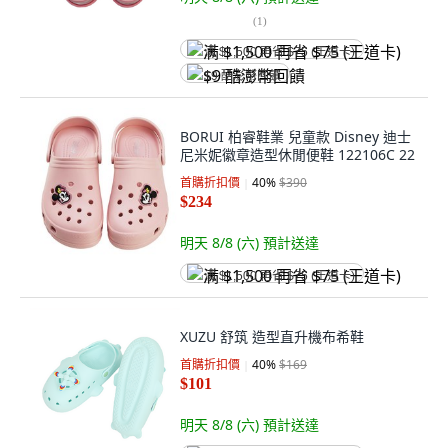
(
1
)
满 $1,500 再省 $75 (王道卡)
$9 酷澎幣回饋
BORUI 柏睿鞋業 兒童款 Disney 迪士
尼米妮徽章造型休閒便鞋 122106C 22
首購折扣價
40
%
$390
$234
明天 8/8 (六)
預計送達
满 $1,500 再省 $75 (王道卡)
XUZU 舒筑 造型直升機布希鞋
首購折扣價
40
%
$169
$101
明天 8/8 (六)
預計送達