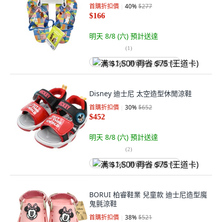
首購折扣價
40
%
$277
$166
明天 8/8 (六)
預計送達
(
1
)
满 $1,500 再省 $75 (王道卡)
Disney 迪士尼 太空造型休閒涼鞋
首購折扣價
30
%
$652
$452
明天 8/8 (六)
預計送達
(
2
)
满 $1,500 再省 $75 (王道卡)
BORUI 柏睿鞋業 兒童款 迪士尼造型魔
鬼氈涼鞋
首購折扣價
38
%
$521