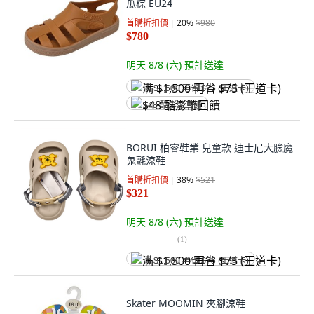
瓜棕 EU24
首購折扣價
20
%
$980
$780
明天 8/8 (六)
預計送達
满 $1,500 再省 $75 (王道卡)
$48 酷澎幣回饋
BORUI 柏睿鞋業 兒童款 迪士尼大臉魔
鬼氈涼鞋
首購折扣價
38
%
$521
$321
明天 8/8 (六)
預計送達
(
1
)
满 $1,500 再省 $75 (王道卡)
Skater MOOMIN 夾腳涼鞋