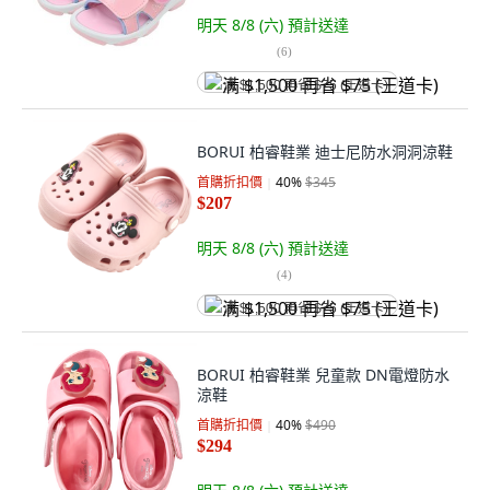
明天 8/8 (六)
預計送達
(
6
)
满 $1,500 再省 $75 (王道卡)
BORUI 柏睿鞋業 迪士尼防水洞洞涼鞋
首購折扣價
40
%
$345
$207
明天 8/8 (六)
預計送達
(
4
)
满 $1,500 再省 $75 (王道卡)
BORUI 柏睿鞋業 兒童款 DN電燈防水
涼鞋
首購折扣價
40
%
$490
$294