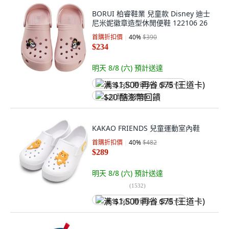
BORUI 柏睿鞋業 兒童款 Disney 迪士
尼米妮徽章造型休閒便鞋 122106 26
首購折扣價
40
%
$390
$234
明天 8/8 (六)
預計送達
满 $1,500 再省 $75 (王道卡)
$20 酷澎幣回饋
KAKAO FRIENDS 兒童運動室內鞋
首購折扣價
40
%
$482
$289
明天 8/8 (六)
預計送達
(
1532
)
满 $1,500 再省 $75 (王道卡)