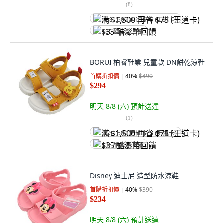
(
8
)
满 $1,500 再省 $75 (王道卡)
$35 酷澎幣回饋
BORUI 柏睿鞋業 兒童款 DN餅乾涼鞋
首購折扣價
40
%
$490
$294
明天 8/8 (六)
預計送達
(
1
)
满 $1,500 再省 $75 (王道卡)
$35 酷澎幣回饋
Disney 迪士尼 造型防水涼鞋
首購折扣價
40
%
$390
$234
明天 8/8 (六)
預計送達