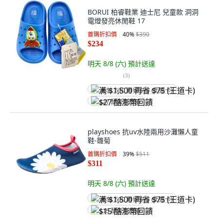
BORUI 柏睿鞋業 迪士尼 兒童款 洞洞
電燈發亮休閒鞋 17
首購折扣價
40
%
$390
$234
明天 8/8 (六)
預計送達
(
3
)
满 $1,500 再省 $75 (王道卡)
$27 酷澎幣回饋
playshoes 抗uv水陸兩用沙灘懶人童
鞋-雛菊
首購折扣價
39
%
$511
$311
明天 8/8 (六)
預計送達
满 $1,500 再省 $75 (王道卡)
$15 酷澎幣回饋