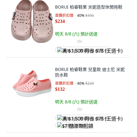
BORUI 柏睿鞋業 米妮造型休閒拖鞋
首購折扣價
40
%
$390
$234
明天 8/8 (六)
預計送達
(
5
)
满 $1,500 再省 $75 (王道卡)
BORUI 柏睿鞋業 兒童款 迪士尼 米妮
防水鞋
首購折扣價
40
%
$220
$132
明天 8/8 (六)
預計送達
(
3
)
满 $1,500 再省 $75 (王道卡)
$7 酷澎幣回饋