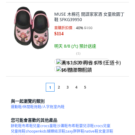
MUSE 木棉花 間諜家家酒 女童款園丁
鞋 SFKG39950
首購折扣價
40
%
$190
$114
明天 8/8 (六)
預計送達
(
1
)
满 $1,500 再省 $75 (王道卡)
$6 酷澎幣回饋
2
3
4
5
1
與一起瀏覽的類別
運動鞋/休閒鞋
拖鞋/人字拖
室內鞋
您可能會喜歡的其他產品
餅乾鞋
布希鞋兒童
crocs童鞋
沙灘鞋
布希鞋
嬰兒涼鞋
crocs兒童
兒童拖鞋
shoopenkids
蝴蝶結涼鞋
zaxy
胖胖鞋
native鞋
女童涼鞋