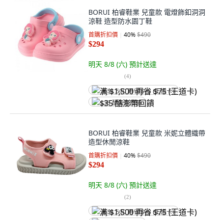
BORUI 柏睿鞋業 兒童款 電燈飾釦洞洞
涼鞋 造型防水園丁鞋
首購折扣價
40
%
$490
$294
明天 8/8 (六)
預計送達
(
4
)
满 $1,500 再省 $75 (王道卡)
$35 酷澎幣回饋
BORUI 柏睿鞋業 兒童款 米妮立體織帶
造型休閒涼鞋
首購折扣價
40
%
$490
$294
明天 8/8 (六)
預計送達
(
2
)
满 $1,500 再省 $75 (王道卡)