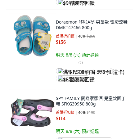
$9 酷澎幣回饋
Doraemon 哆啦A夢 男童款 電燈涼鞋
DMKT47466 800g
首購折扣價
40
%
$260
$156
明天 8/8 (六)
預計送達
(
5
)
满 $1,500 再省 $75 (王道卡)
$8 酷澎幣回饋
SPY FAMILY 間諜家家酒 兒童款園丁
鞋 SFKG39950 800g
首購折扣價
40
%
$190
$114
明天 8/8 (六)
預計送達