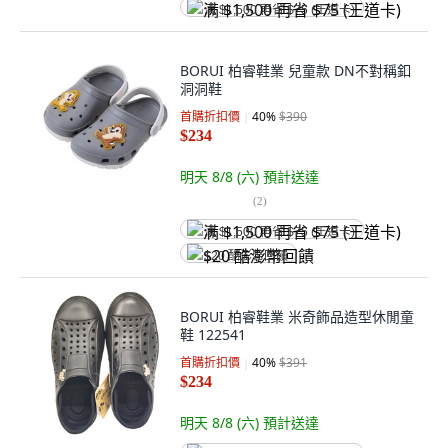
满 $1,500 再省 $75 (王道卡)
BORUI 柏睿鞋業 兒童款 DN不對稱釦
洞洞鞋
首購折扣價
40
%
$390
$234
明天 8/8 (六)
預計送達
(
2
)
满 $1,500 再省 $75 (王道卡)
$20 酷澎幣回饋
BORUI 柏睿鞋業 米奇飾品造型休閒童
鞋 122541
首購折扣價
40
%
$391
$234
明天 8/8 (六)
預計送達