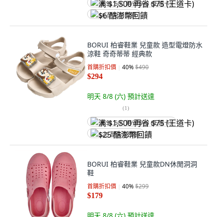
满 $1,500 再省 $75 (王道卡)
$6 酷澎幣回饋
BORUI 柏睿鞋業 兒童款 造型電燈防水
涼鞋 奇奇蒂蒂 經典款
首購折扣價
40
%
$490
$294
明天 8/8 (六)
預計送達
(
1
)
满 $1,500 再省 $75 (王道卡)
$25 酷澎幣回饋
BORUI 柏睿鞋業 兒童款DN休閒洞洞
鞋
首購折扣價
40
%
$299
$179
明天 8/8 (六)
預計送達