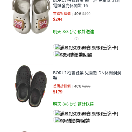
BORUI 柏睿鞋業 迪士尼 兒童款 洞洞
電燈發亮休閒鞋 16
首購折扣價
40
%
$490
$294
明天 8/8 (六)
預計送達
(
2
)
满 $1,500 再省 $75 (王道卡)
$35 酷澎幣回饋
BORUI 柏睿鞋業 兒童款 DN休閒洞洞
鞋
首購折扣價
40
%
$299
$179
明天 8/8 (六)
預計送達
满 $1,500 再省 $75 (王道卡)
$9 酷澎幣回饋