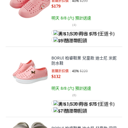
首購折扣價
40
%
$299
$179
明天 8/8 (六)
預計送達
(
4
)
满 $1,500 再省 $75 (王道卡)
$9 酷澎幣回饋
BORUI 柏睿鞋業 兒童款 迪士尼 米妮
防水鞋
首購折扣價
40
%
$220
$132
明天 8/8 (六)
預計送達
(
8
)
满 $1,500 再省 $75 (王道卡)
$7 酷澎幣回饋