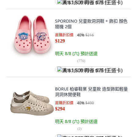
满 $1,500 再省 $75 (王道卡)
SPORDINO 兒童款洞洞鞋 + 飾扣 顏色
隨機 2個
首購折扣價
40
%
$216
$129
明天 8/8 (六)
預計送達
(
776
)
满 $1,500 再省 $75 (王道卡)
BORUI 柏睿鞋業 兒童款 造型飾釦輕量
洞洞休閒便鞋
首購折扣價
40
%
$490
$294
明天 8/8 (六)
預計送達
(
2
)