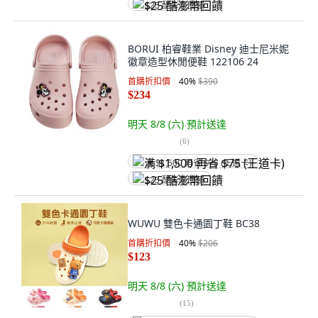
$25 酷澎幣回饋
BORUI 柏睿鞋業 Disney 迪士尼米妮
徽章造型休閒便鞋 122106 24
首購折扣價
40
%
$390
$234
明天 8/8 (六)
預計送達
(
6
)
满 $1,500 再省 $75 (王道卡)
$25 酷澎幣回饋
WUWU 雙色卡通園丁鞋 BC38
首購折扣價
40
%
$206
$123
明天 8/8 (六)
預計送達
(
15
)