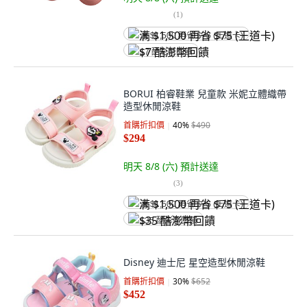
(
1
)
满 $1,500 再省 $75 (王道卡)
$7 酷澎幣回饋
BORUI 柏睿鞋業 兒童款 米妮立體織帶
造型休閒涼鞋
首購折扣價
40
%
$490
$294
明天 8/8 (六)
預計送達
(
3
)
满 $1,500 再省 $75 (王道卡)
$35 酷澎幣回饋
Disney 迪士尼 星空造型休閒涼鞋
首購折扣價
30
%
$652
$452