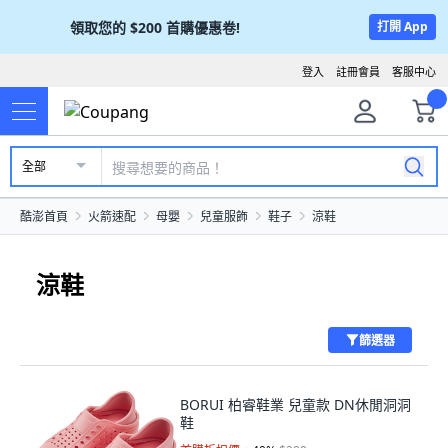
領取您的
$200
首購優惠卷!
打開 App
登入
註冊會員
客服中心
全部
酷澎首頁
火箭速配
母嬰
兒童服飾
鞋子
涼鞋
涼鞋
篩選器
BORUI 柏睿鞋業 兒童款 DN休閒洞洞
鞋