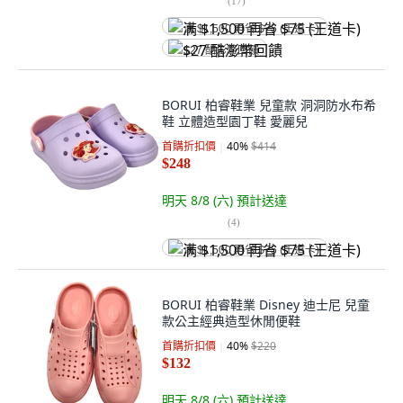
(
17
)
满 $1,500 再省 $75 (王道卡)
$27 酷澎幣回饋
BORUI 柏睿鞋業 兒童款 洞洞防水布希
鞋 立體造型園丁鞋 愛麗兒
首購折扣價
40
%
$414
$248
明天 8/8 (六)
預計送達
(
4
)
满 $1,500 再省 $75 (王道卡)
BORUI 柏睿鞋業 Disney 迪士尼 兒童
款公主經典造型休閒便鞋
首購折扣價
40
%
$220
$132
明天 8/8 (六)
預計送達