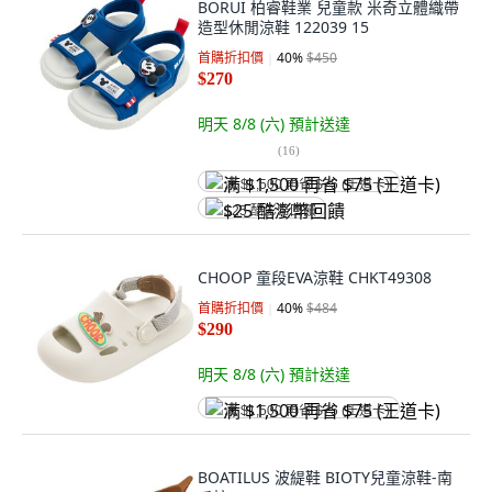
BORUI 柏睿鞋業 兒童款 米奇立體織帶
造型休閒涼鞋 122039 15
首購折扣價
40
%
$450
$270
明天 8/8 (六)
預計送達
(
16
)
满 $1,500 再省 $75 (王道卡)
$25 酷澎幣回饋
CHOOP 童段EVA涼鞋 CHKT49308
首購折扣價
40
%
$484
$290
明天 8/8 (六)
預計送達
满 $1,500 再省 $75 (王道卡)
BOATILUS 波緹鞋 BIOTY兒童涼鞋-南