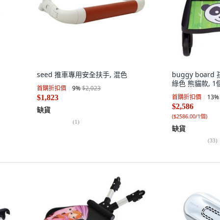
seed 推車專用安全扶手, 混色
buggy boa
綠色 熊貓款, 1
首購折扣價
9
%
$2,023
首購折扣價
13
%
$1,823
$2,586
缺貨
(
$2586.00/1個
)
(
1
)
缺貨
(
33
)