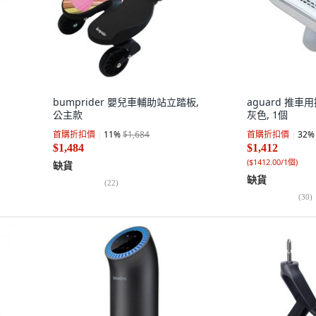
bumprider 嬰兒車輔助站立踏板,
aguard 推
公主款
灰色, 1個
首購折扣價
11
%
$1,684
首購折扣價
32
%
$1,484
$1,412
(
$1412.00/1個
)
缺貨
缺貨
(
22
)
(
30
)