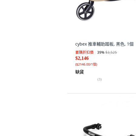
cybex 推車輔助踏板, 黑色, 1個
首購折扣價
39
%
$3,525
$2,146
(
$2146.00/1個
)
缺貨
(
3
)