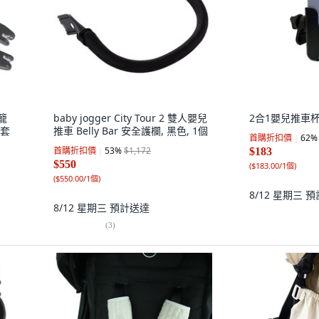
提籠
baby jogger City Tour 2 雙人嬰兒
2合1嬰兒推車杯
1套
推車 Belly Bar 安全護欄, 黑色, 1個
首購折扣價
62
%
首購折扣價
53
%
$1,172
$183
$550
(
$183.00/1個
)
(
$550.00/1個
)
8/12 星期三
預
8/12 星期三
預計送達
(
3
)