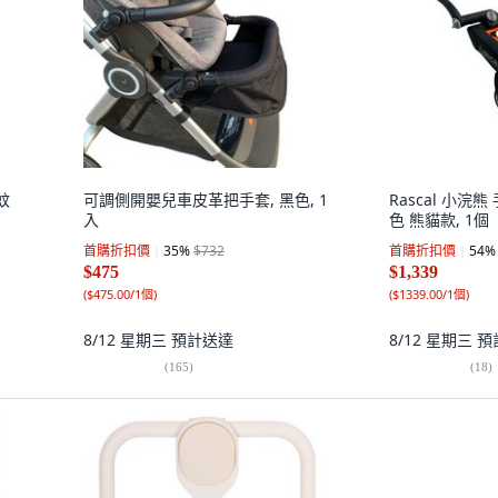
蚊
可調側開嬰兒車皮革把手套, 黑色, 1
Rascal 小浣
入
色 熊貓款, 1個
首購折扣價
35
%
$732
首購折扣價
54
%
$475
$1,339
(
$475.00/1個
)
(
$1339.00/1個
)
8/12 星期三
預計送達
8/12 星期三
預
(
165
)
(
18
)