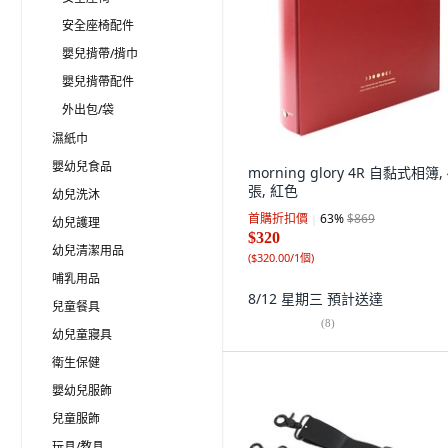
安全座椅配件
嬰兒揹帶/揹巾
嬰兒揹帶配件
外出包/袋
濕紙巾
嬰幼兒食品
morning glory 4R 自黏式相簿, 
張, 紅色
幼兒洗沐
首購折扣價
63
%
$869
幼兒護理
$320
幼兒清潔用品
(
$320.00/1個
)
哺乳用品
8/12 星期三
預計送達
兒童餐具
(
8
)
幼兒童寢具
衛生保健
嬰幼兒服飾
兒童服飾
玩具/教具