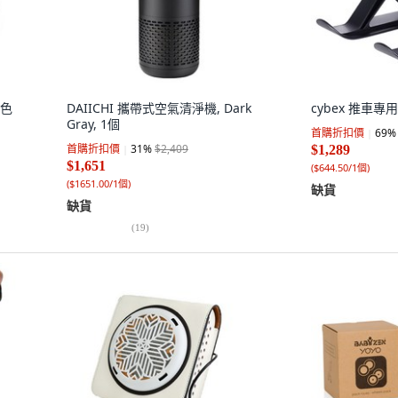
黑色
DAIICHI 攜帶式空氣清淨機, Dark
cybex 推車專用
Gray, 1個
首購折扣價
69
%
首購折扣價
31
%
$2,409
$1,289
$1,651
(
$644.50/1個
)
(
$1651.00/1個
)
缺貨
缺貨
(
19
)