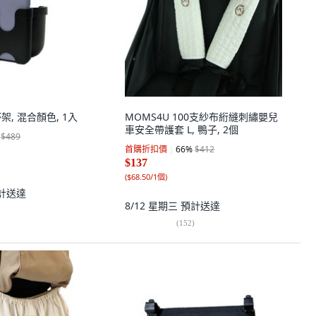
架, 混合顏色, 1入
MOMS4U 100支紗布絎縫刺繡嬰兒
車安全帶護套 L, 鴨子, 2個
$489
首購折扣價
66
%
$412
$137
(
$68.50/1個
)
計送達
8/12 星期三
預計送達
(
152
)