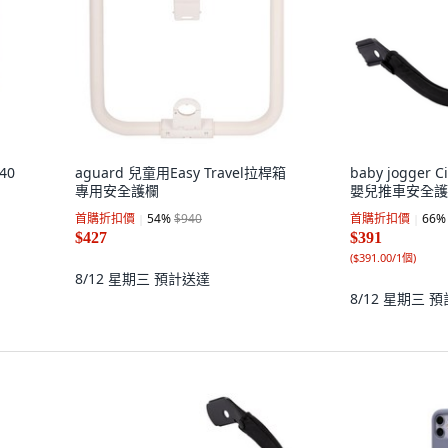
40
aguard 兒童用Easy Travel拉桿箱
baby jogger Ci
專用安全護欄
嬰兒推車安全護欄
首購折扣價
54
%
$940
首購折扣價
66
%
$427
$391
(
$391.00/1個
)
8/12 星期三
預計送達
8/12 星期三
預