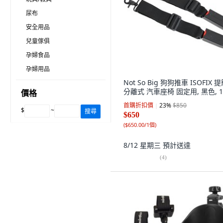
尿布
安全用品
兒童傢俱
孕婦食品
孕婦用品
Not So Big 狗狗推車 ISOFIX 
分離式 汽車座椅 固定用, 黑色, 
價格
首購折扣價
23
%
$850
$
~
搜尋
$650
(
$650.00/1個
)
8/12 星期三
預計送達
(
4
)