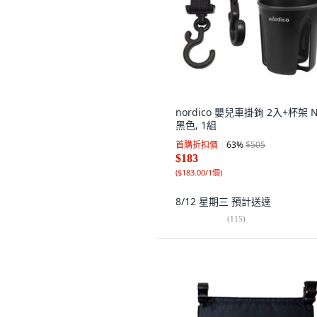
nordico 嬰兒車掛鉤 2入+杯架 N
黑色, 1組
首購折扣價
63
%
$505
$183
(
$183.00/1個
)
8/12 星期三
預計送達
(
115
)