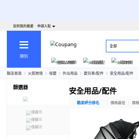
加到我的最愛
申請入駐
全部
類別
爸氣父親節
火箭速配
火箭跨境
酷澎首頁
火箭跨境
母嬰
外出用品
嬰兒車/配件
安全用品/配件
篩選器
安全用品/配件
酷澎評分排名
價格最低
價
僅顯示
僅顯示
僅顯示