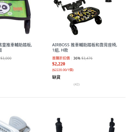
rd 孩童推車輔助踏板,
AIRBOSS 推車輔助踏板和靠背座椅,
個
1組, H款
$3,000
首購折扣價
36
%
$3,476
$2,220
(
$2220.00/1個
)
缺貨
(
42
)