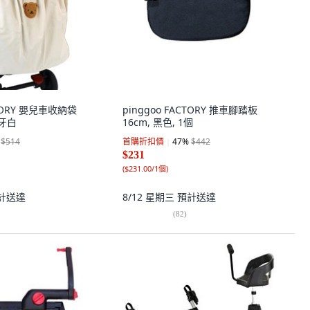
CTORY 嬰兒車收納袋
pinggoo FACTORY 推車腳踏板
象牙白
16cm, 黑色, 1個
$514
首購折扣價
47
%
$442
$231
(
$231.00/1個
)
計送達
8/12 星期三
預計送達
(
82
)