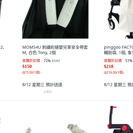
2,
MOMS4U 刺繡絎縫嬰兒車安全帶套
pinggoo FA
M, 白色 Tony, 2個
輔助袋, 1個, 
首購折扣價
72
%
$549
首購折扣價
57
%
$150
$218
(
$75.00/1個
)
(
$218.00/1個
)
8/12 星期三
預計送達
8/12 星期三
預
(
182
)