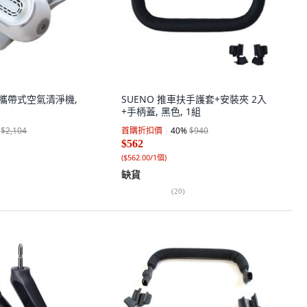
車用攜帶式空氣清淨機,
SUENO 推車扶手護套+安裝夾 2入
+手柄蓋, 黑色, 1組
$2,104
首購折扣價
40
%
$940
$562
(
$562.00/1個
)
缺貨
(
20
)