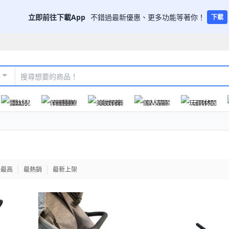
立即前往下載App
不錯過最新優惠、更多功能等著你！
下載
嬰幼兒
保健醫療
美妝保養
個人清潔
玩具休閒
格最高
最熱銷
最新上架