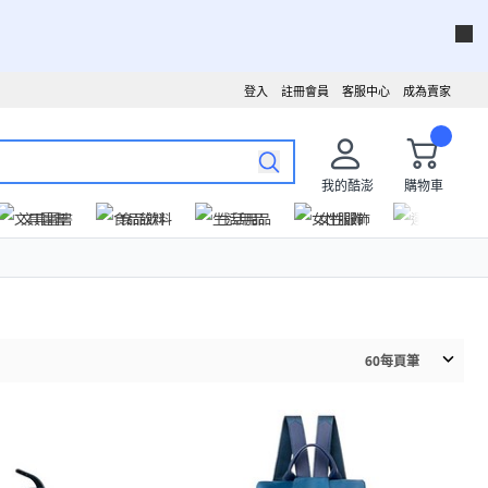
登入
註冊會員
客服中心
成為賣家
我的酷澎
購物車
文具圖書
食品飲料
生活用品
女性服飾
運動戶外
60
每頁筆