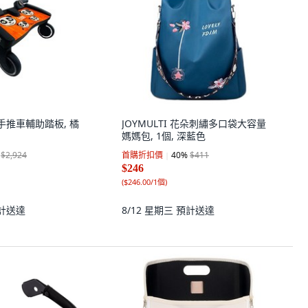
熊 手推車輔助踏板, 橘
JOYMULTI 花朵刺繡多口袋大容量
媽媽包, 1個, 深藍色
$2,924
首購折扣價
40
%
$411
$246
(
$246.00/1個
)
計送達
8/12 星期三
預計送達