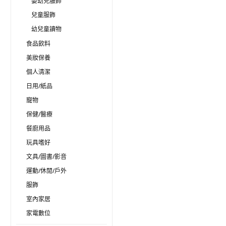
嬰幼兒服飾
兒童服飾
幼兒童讀物
食品飲料
美妝保養
個人清潔
日用/紙品
寵物
保健/醫療
餐廚用品
玩具嗜好
文具/圖書/影音
運動/休閒/戶外
服飾
室內家居
家電數位