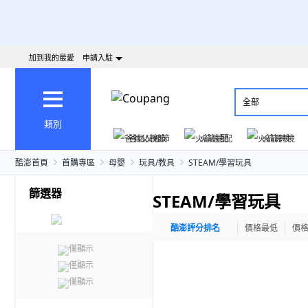
加到我的最愛
申請入駐
全部
類別
爸氣父親節
火箭速配
火箭跨境
酷澎首頁
首購專區
母嬰
玩具/教具
STEAM/學習玩具
篩選器
STEAM/學習玩具
酷澎評分排名
價格最低
價
僅顯示
僅顯示
僅顯示