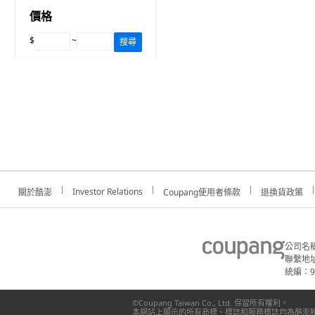
價格
$
~
搜尋
Investor Relations
關於酷澎
Coupang使用者條款
退換貨政策
公司名
聯繫地址
統編：91
©Coupang Taiwan Co., Ltd. 保留所有權利。
本網站上顯示的所有商標、標誌和服務標誌均為酷澎股