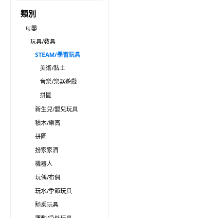
類別
母嬰
玩具/教具
STEAM/學習玩具
美術/黏土
音樂/樂器遊戲
拼圖
新生兒/嬰兒玩具
積木/樂高
拼圖
扮家家酒
機器人
玩偶/布偶
玩水/季節玩具
騎乘玩具