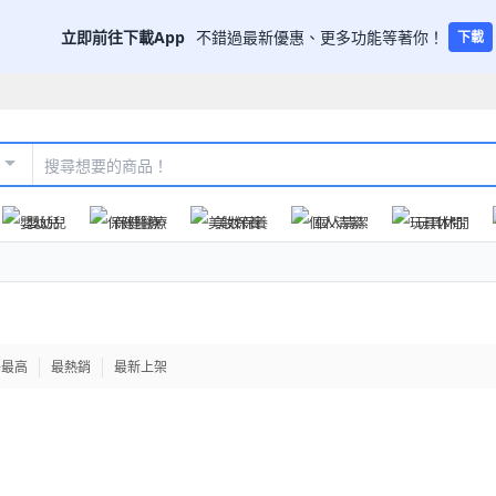
立即前往下載App
不錯過最新優惠、更多功能等著你！
下載
嬰幼兒
保健醫療
美妝保養
個人清潔
玩具休閒
格最高
最熱銷
最新上架