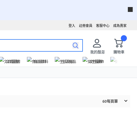
登入
註冊會員
客服中心
成為賣家
我的酷澎
購物車
文具圖書
食品飲料
生活用品
女性服飾
運動戶外
60
每頁筆