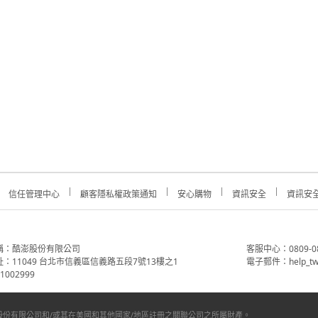
信任管理中心
顧客隱私權政策通知
安心購物
資訊安全
資訊安
稱：酷澎股份有限公司
客服中心：0809-088-
：11049 台北市信義區信義路五段7號13樓之1
電子郵件：help_tw
002999
份有限公司和/或其在美國和其他國家/地區註冊之關聯公司之所屬財產。