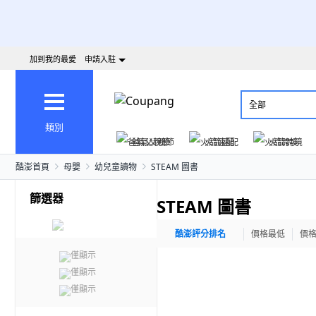
加到我的最愛
申請入駐
全部
類別
爸氣父親節
火箭速配
火箭跨境
酷澎首頁
母嬰
幼兒童讀物
STEAM 圖書
篩選器
STEAM 圖書
酷澎評分排名
價格最低
價
僅顯示
僅顯示
僅顯示