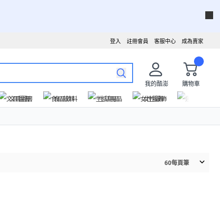
登入
註冊會員
客服中心
成為賣家
我的酷澎
購物車
文具圖書
食品飲料
生活用品
女性服飾
運動戶外
60
每頁筆