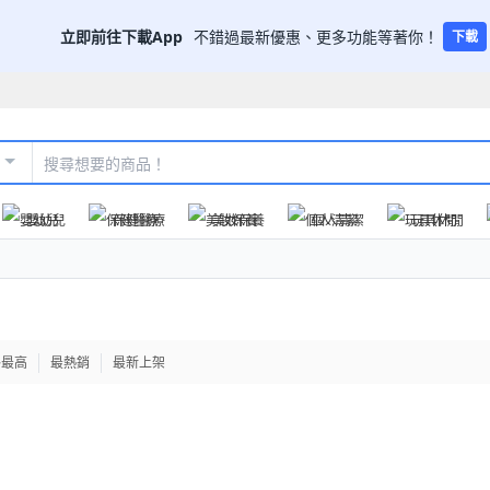
立即前往下載App
不錯過最新優惠、更多功能等著你！
下載
嬰幼兒
保健醫療
美妝保養
個人清潔
玩具休閒
格最高
最熱銷
最新上架