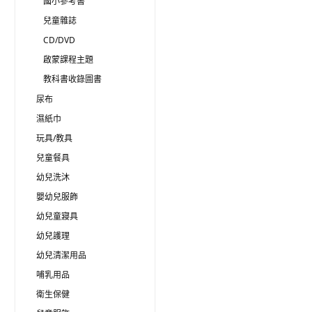
國小參考書
兒童雜誌
CD/DVD
啟蒙課程主題
教科書收錄圖書
尿布
濕紙巾
玩具/教具
兒童餐具
幼兒洗沐
嬰幼兒服飾
幼兒童寢具
幼兒護理
幼兒清潔用品
哺乳用品
衛生保健