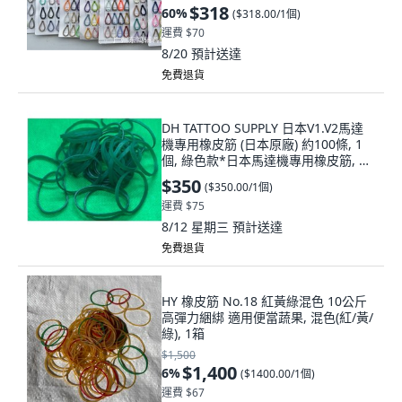
$318
60
%
(
$318.00/1個
)
運費 $70
8/20
預計送達
免費退貨
DH TATTOO SUPPLY 日本V1.V2馬達
機專用橡皮筋 (日本原廠) 約100條, 1
個, 綠色款*日本馬達機專用橡皮筋, 綠
色款*日本馬達機專用橡皮筋
$350
(
$350.00/1個
)
運費 $75
8/12 星期三
預計送達
免費退貨
HY 橡皮筋 No.18 紅黃綠混色 10公斤
高彈力綑綁 適用便當蔬果, 混色(紅/黃/
綠), 1箱
$1,500
$1,400
6
%
(
$1400.00/1個
)
運費 $67