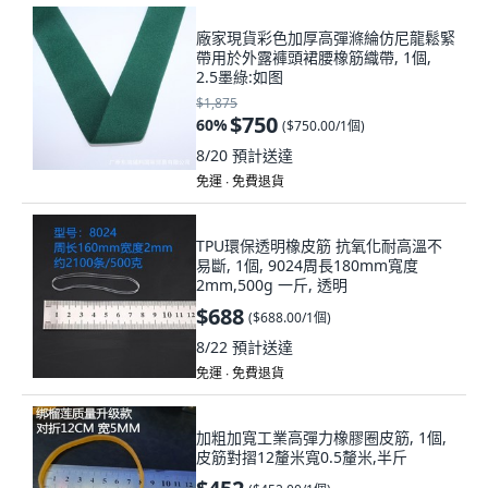
廠家現貨彩色加厚高彈滌綸仿尼龍鬆緊
帶用於外露褲頭裙腰橡筋織帶, 1個,
2.5墨綠:如图
$1,875
$750
60
%
(
$750.00/1個
)
8/20
預計送達
免運 ∙ 免費退貨
TPU環保透明橡皮筋 抗氧化耐高溫不
易斷, 1個, 9024周長180mm寬度
2mm,500g 一斤, 透明
$688
(
$688.00/1個
)
8/22
預計送達
免運 ∙ 免費退貨
加粗加寬工業高彈力橡膠圈皮筋, 1個,
皮筋對摺12釐米寬0.5釐米,半斤