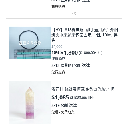
免費退貨
(
1
)
【HY】#18橡皮筋 耐用 適用於戶外綑
綁火龍果蔬果包裝固定, 1個, 10kg, 黑
色
$2,000
$1,800
10
%
(
$1800.00/1個
)
運費 $67
8/13 星期四
預計送達
免費退貨
螢石柱 絲質蜜糖感 帶彩虹光紫, 1個
$1,085
(
$1085.00/1個
)
8/19
預計送達
免運 ∙ 免費退貨