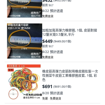
$452
(
$452.00/1個
)
運費 $67
8/22
預計送達
免費退貨
加粗加寬高彈力橡膠圈, 1個, 皮筋對摺
12釐米寬0.5釐米,半斤
$449
(
$449.00/1個
)
運費 $67
8/22
預計送達
免費退貨
橡皮筋高彈力皮筋耐用橡皮圈批髮一次
性捆菜牛皮筋工業橡膠圈皮套, 1個, 彩
色
$691
(
$691.00/1個
)
8/20
預計送達
免運 ∙ 免費退貨