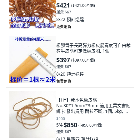
$421
(
$421.00/1個
)
運費 $67
8/22
預計送達
免費退貨
橡膠管子長高彈力橡皮筋寬度可自由裁
剪牛皮筋可定做橡皮圈, 1個
$397
(
$397.00/1個
)
運費 $67
8/20
預計送達
免費退貨
【HY】黃本色橡皮筋
No.30*1.5mm*3mm 適用工業文書綑
綁 批發出貨用 耐拉不斷, 1個, 5kg, 黃
本色
$900
$850
5
%
(
$850.00/1個
)
運費 $67
8/13 星期四
預計送達