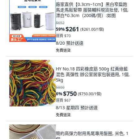
廠家直供【0.3cm~1cm】黑白窄扁跑
馬走馬鬆緊帶 服裝輔料現貨批發, 1個,
漂白*0.3cm（200碼/筒）:如图
$652
$261
59
%
(
$261.00/1個
)
運費 $70
8/20
預計送達
免費退貨
HY No.18 四彩橡皮筋 500g 紅黃綠藍
混色 高彈性 辦公室居家包裝適用, 1個,
5kg
$800
$750
6
%
(
$750.00/1個
)
運費 $67
8/13 星期四
預計送達
免費退貨
簡約高彈力耐用馬尾專用髮圈, 米色, 1
個