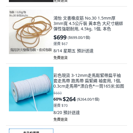
免費退貨
鴻怡 文書橡皮筋 No.30 1.5mm厚
3mm寬 4.5公斤裝 黃本色 大尺寸綑綁
彈性強韌耐用, 4.5kg, 1個, 本色
$699
(
$699.00/1個
)
運費 $67
8/14 星期五
預計送達
免費退貨
彩色現貨 3-12mm走馬鬆緊帶扁平袖
套走馬帶 跑馬帶 扁緊繩 袖套用, 1個,
0.3cm走馬帶*漂白色*一筒165米:如图
$660
$264
60
%
(
$264.00/1個
)
運費 $70
8/20
預計送達
免費退貨