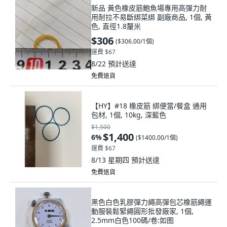
新品 黃色橡皮筋鮑魚場專用高彈力耐
用耐拉不易斷綁菜綁 副廠商品, 1個, 黃
色, 直徑1.8釐米
$306
(
$306.00/1個
)
運費 $67
8/22
預計送達
免費退貨
【HY】#18 橡皮筋 綁便當/餐盒 通用
包材, 1個, 10kg, 深藍色
$1,500
$1,400
6
%
(
$1400.00/1個
)
運費 $67
8/13 星期四
預計送達
免費退貨
黑色白色乳膠彈力繩高彈包芯橡筋繩運
動服裝鬆緊繩圓形批發廠家, 1個,
2.5mm白色100碼/卷:如图