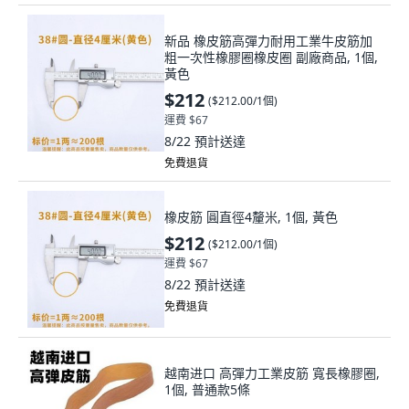
新品 橡皮筋高彈力耐用工業牛皮筋加
粗一次性橡膠圈橡皮圈 副廠商品, 1個,
黃色
$212
(
$212.00/1個
)
運費 $67
8/22
預計送達
免費退貨
橡皮筋 圓直徑4釐米, 1個, 黃色
$212
(
$212.00/1個
)
運費 $67
8/22
預計送達
免費退貨
越南进口 高彈力工業皮筋 寬長橡膠圈,
1個, 普通款5條