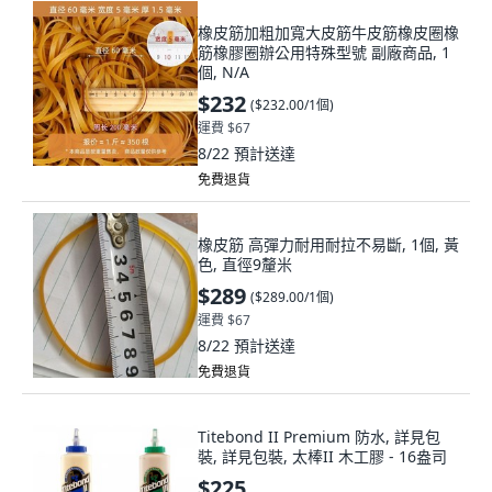
橡皮筋加粗加寬大皮筋牛皮筋橡皮圈橡
筋橡膠圈辦公用特殊型號 副廠商品, 1
個, N/A
$232
(
$232.00/1個
)
運費 $67
8/22
預計送達
免費退貨
橡皮筋 高彈力耐用耐拉不易斷, 1個, 黃
色, 直徑9釐米
$289
(
$289.00/1個
)
運費 $67
8/22
預計送達
免費退貨
Titebond II Premium 防水, 詳見包
裝, 詳見包裝, 太棒II 木工膠 - 16盎司
$225