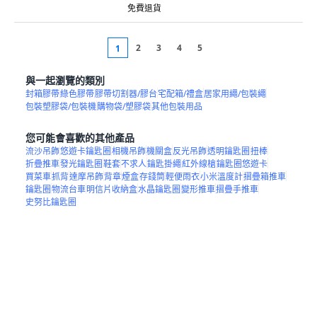
免費退貨
2
3
4
5
1
與一起瀏覽的類別
封箱膠帶
綠色膠帶
膠帶切割器/膠台
宅配箱/禮盒
居家用繩/包裝繩
包裝塑膠袋/包裝機
購物袋/塑膠袋
其他包裝用品
您可能會喜歡的其他產品
流沙吊飾
悠遊卡鑰匙圈
相機吊飾
機關盒
反光吊飾
透明鑰匙圈
扭棒
折疊推車
發光鑰匙圈
鞋套
不求人
鑰匙掛繩
紅外線槍
鑰匙圈悠遊卡
買菜車
抓背
達摩吊飾
背章
煙盒
存錢筒
輕便雨衣
小米溫度計
摺疊箱推車
鑰匙圈
物流台車
明信片收納盒
水晶鑰匙圈
變形推車
摺疊手推車
史努比鑰匙圈