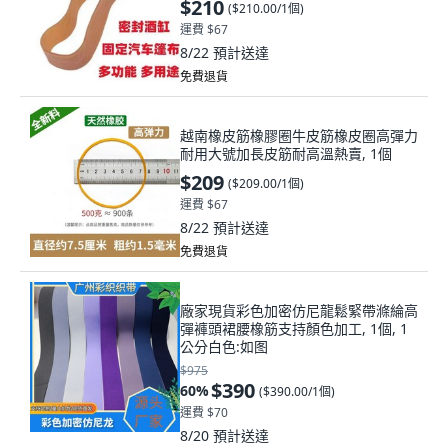
$210
(
$210.00/1個
)
運費 $67
8/22
預計送達
免費退貨
越南橡皮筋橡膠圈牛皮筋橡皮圈高彈力
耐用大號加長皮筋耐高溫熱賣, 1個
$209
(
$209.00/1個
)
運費 $67
8/22
預計送達
免費退貨
廠家現貨彩色加密仿尼龍鬆緊帶滌綸高
彈褲頭裙腰橡筋支持顏色加工, 1個, 1
公分白色:如图
$975
$390
60
%
(
$390.00/1個
)
運費 $70
8/20
預計送達