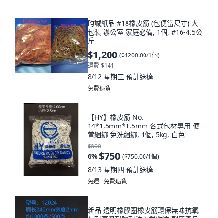
昀誠紙品 #18橡皮筋 (包便當尺寸) 大
包裝 辦公室 家庭必備, 1個, #16-4.5公
斤
$1,200
(
$1200.00/1個
)
運費 $141
8/12 星期三
預計送達
免費退貨
【HY】橡皮筋 No.
14*1.5mm*1.5mm 各式包材專用 便
當綑綁 免洗綑綁, 1個, 5kg, 白色
$800
$750
6
%
(
$750.00/1個
)
8/13 星期四
預計送達
免運 ∙ 免費退貨
新品 透明橡膠圈橡皮筋環保無味抗氧