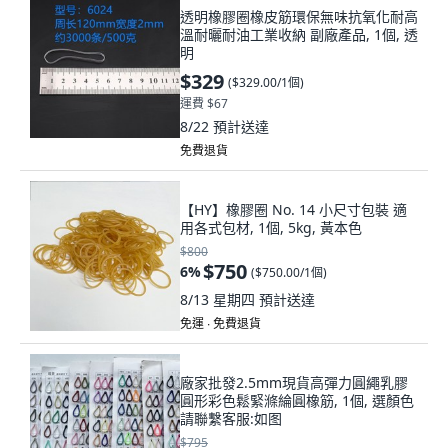
透明橡膠圈橡皮筋環保無味抗氧化耐高
溫耐曬耐油工業收納 副廠產品, 1個, 透
明
$329
(
$329.00/1個
)
運費 $67
8/22
預計送達
免費退貨
【HY】橡膠圈 No. 14 小尺寸包裝 適
用各式包材, 1個, 5kg, 黃本色
$800
$750
6
%
(
$750.00/1個
)
8/13 星期四
預計送達
免運 ∙ 免費退貨
廠家批發2.5mm現貨高彈力圓繩乳膠
圓形彩色鬆緊滌綸圓橡筋, 1個, 選顏色
請聯繫客服:如图
$795