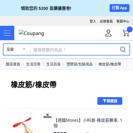
領取您的
$200
首購優惠卷!
打開 App
登入
註冊會員
客服中心
全部
酷澎首頁
生活日用
生活百貨
塑膠袋/包裝用品
橡皮筋/橡皮帶
橡皮筋/橡皮帶
篩選器
【德國Moses】小科普-橡皮筋賽車, 1
個