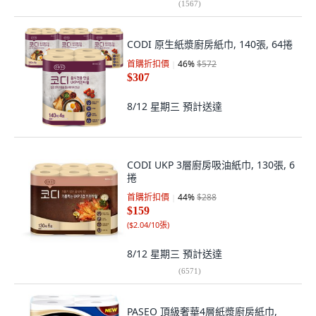
(
1567
)
CODI 原生紙漿廚房紙巾, 140張, 64捲
首購折扣價
46
%
$572
$307
8/12 星期三
預計送達
CODI UKP 3層廚房吸油紙巾, 130張, 6
捲
首購折扣價
44
%
$288
$159
(
$2.04/10張
)
8/12 星期三
預計送達
(
6571
)
PASEO 頂級奢華4層紙漿廚房紙巾,