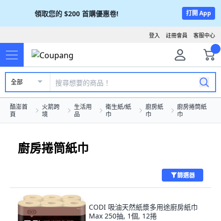
領取您的
$200
首購優惠卷!
打開 App
登入
註冊會員
客服中心
全部
酷澎首
火箭跨
生活用
衛生紙/紙
廚房紙
廚房捲筒紙
頁
境
品
巾
巾
巾
廚房捲筒紙巾
篩選器
CODI 吸油天然紙漿多用途廚房紙巾
Max 250抽, 1個, 12捲