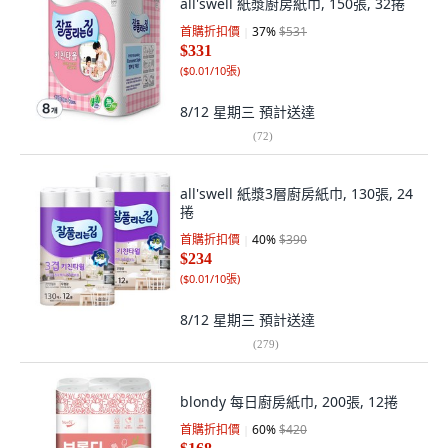
all'swell 紙漿廚房紙巾, 150張, 32捲
首購折扣價
37
%
$531
$331
(
$0.01/10張
)
8/12 星期三
預計送達
(
72
)
all'swell 紙漿3層廚房紙巾, 130張, 24
捲
首購折扣價
40
%
$390
$234
(
$0.01/10張
)
8/12 星期三
預計送達
(
279
)
blondy 每日廚房紙巾, 200張, 12捲
首購折扣價
60
%
$420