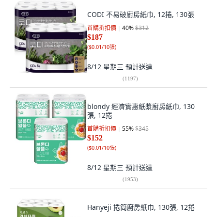
CODI 不易破廚房紙巾, 12捲, 130張
首購折扣價
40
%
$312
$187
(
$0.01/10張
)
8/12 星期三
預計送達
(
1197
)
blondy 經濟實惠紙漿廚房紙巾, 130
張, 12捲
首購折扣價
55
%
$345
$152
(
$0.01/10張
)
8/12 星期三
預計送達
(
1953
)
Hanyeji 捲筒廚房紙巾, 130張, 12捲