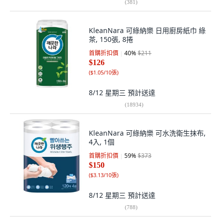
(
381
)
KleanNara 可綠納樂 日用廚房紙巾 綠
茶, 150張, 8捲
首購折扣價
40
%
$211
$126
(
$1.05/10張
)
8/12 星期三
預計送達
(
18934
)
KleanNara 可綠納樂 可水洗衛生抹布,
4入, 1個
首購折扣價
59
%
$373
$150
(
$3.13/10張
)
8/12 星期三
預計送達
(
788
)