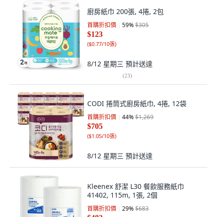
廚房紙巾 200張, 4捲, 2包
首購折扣價
59
%
$305
$123
(
$0.77/10張
)
8/12 星期三
預計送達
(
23
)
CODI 捲筒式廚房紙巾, 4捲, 12袋
首購折扣價
44
%
$1,269
$705
(
$1.05/10張
)
8/12 星期三
預計送達
Kleenex 舒潔 L30 餐飲服務紙巾
41402, 115m, 1張, 2個
首購折扣價
29
%
$683