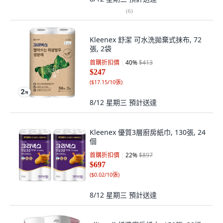
(
6
)
Kleenex 舒潔 可水洗拋棄式抹布, 72
張, 2袋
首購折扣價
40
%
$413
$247
(
$17.15/10張
)
8/12 星期三
預計送達
Kleenex 優質3層廚房紙巾, 130張, 24
個
首購折扣價
22
%
$897
$697
(
$0.02/10張
)
8/12 星期三
預計送達