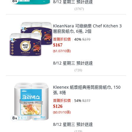
8/12 星期三
預計送達
(
3767
)
KleanNara 可綠納樂 Chef Kitchen 3
層廚房紙巾, 6捲, 2個
首購折扣價
40
%
$279
$167
(
$1.07/10張
)
8/12 星期三
預計送達
(
720
)
Kleenex 紙漿經典捲筒廚房紙巾, 150
張, 8捲
首購折扣價
54
%
$277
$126
(
$0.01/10張
)
8/12 星期三
預計送達
(
119
)