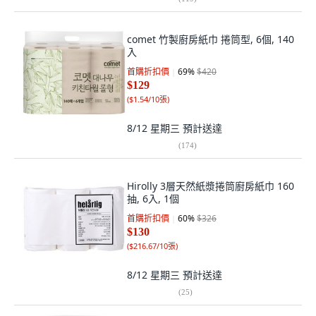
comet 竹製廚房紙巾 捲筒型, 6個, 140
入
首購折扣價
69
%
$420
$129
(
$1.54/10張
)
8/12 星期三
預計送達
(
174
)
Hirolly 3層天然紙漿捲筒廚房紙巾 160
抽, 6入, 1個
首購折扣價
60
%
$326
$130
(
$216.67/10張
)
8/12 星期三
預計送達
(
25
)