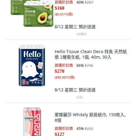
首購折扣價
40
%
$267
$160
(
$0.01/10張
)
8/12 星期三
預計送達
(
4381
)
Hello Tissue Clean Deco 特長 天然紙
漿 2層衛生紙, 1個, 40m, 30入
首購折扣價
66
%
$796
$270
(
$90.00/10張
)
8/12 星期三
預計送達
(
21
)
蒙娜麗莎 Whitely 廚房紙巾, 150枚入,
8個
首購折扣價
45
%
$232
$127