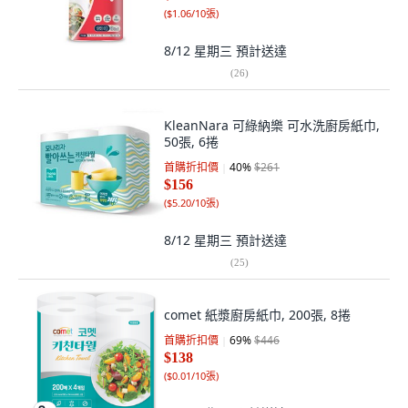
(
$1.06/10張
)
8/12 星期三
預計送達
(
26
)
KleanNara 可綠納樂 可水洗廚房紙巾,
50張, 6捲
首購折扣價
40
%
$261
$156
(
$5.20/10張
)
8/12 星期三
預計送達
(
25
)
comet 紙漿廚房紙巾, 200張, 8捲
首購折扣價
69
%
$446
$138
(
$0.01/10張
)