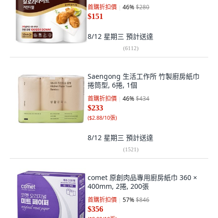
首購折扣價
46
%
$280
$151
8/12 星期三
預計送達
(
6112
)
Saengong 生活工作所 竹製廚房紙巾
捲筒型, 6捲, 1個
首購折扣價
46
%
$434
$233
(
$2.88/10張
)
8/12 星期三
預計送達
(
1521
)
comet 原創肉品專用廚房紙巾 360 ×
400mm, 2捲, 200張
首購折扣價
57
%
$846
$356