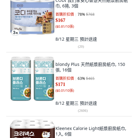
CODI 我們家安心智慧天然紙漿廚房紙
巾, 6捲, 3個
首購折扣價
78
%
$768
$167
(
$0.81/10張
)
8/12 星期三
預計送達
(
20
)
blondy Plus 天然紙漿廚房紙巾, 150
張, 16個
首購折扣價
63
%
$465
$171
(
$0.01/10張
)
8/12 星期三
預計送達
(
2606
)
Kleenex Calorie Light紙漿廚房紙巾,
1入, 6個