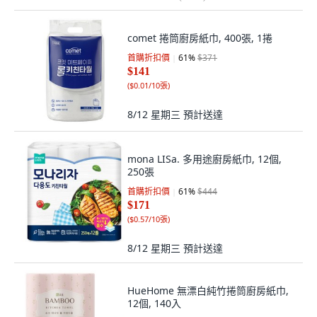
comet 捲筒廚房紙巾, 400張, 1捲
首購折扣價
61
%
$371
$141
(
$0.01/10張
)
8/12 星期三
預計送達
mona LISa. 多用途廚房紙巾, 12個,
250張
首購折扣價
61
%
$444
$171
(
$0.57/10張
)
8/12 星期三
預計送達
HueHome 無漂白純竹捲筒廚房紙巾,
12個, 140入