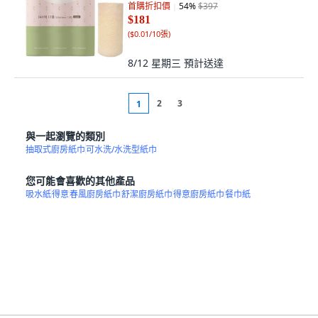
首購折扣價
54
%
$397
$181
(
$0.01/10張
)
8/12 星期三
預計送達
2
3
1
與一起瀏覽的類別
抽取式廚房紙巾
可水洗/水洗型紙巾
您可能會喜歡的其他產品
吸水紙
得意
春風廚房紙巾
舒潔廚房紙巾
得意廚房紙巾
餐巾紙