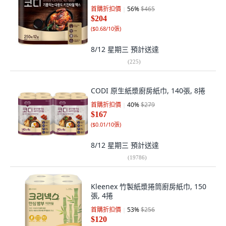
首購折扣價
56
%
$465
$204
(
$0.68/10張
)
8/12 星期三
預計送達
(
225
)
CODI 原生紙漿廚房紙巾, 140張, 8捲
首購折扣價
40
%
$279
$167
(
$0.01/10張
)
8/12 星期三
預計送達
(
19786
)
Kleenex 竹製紙漿捲筒廚房紙巾, 150
張, 4捲
首購折扣價
53
%
$256
$120