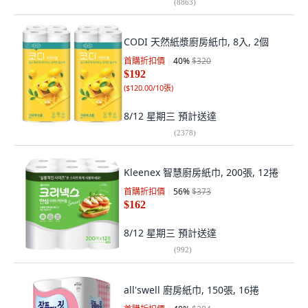
(
8863
)
CODI 天然紙漿廚房紙巾, 8入, 2個
首購折扣價
40
%
$320
$192
(
$120.00/10張
)
8/12 星期三
預計送達
(
2378
)
Kleenex 智慧廚房紙巾, 200張, 12捲
首購折扣價
56
%
$373
$162
8/12 星期三
預計送達
(
992
)
all'swell 廚房紙巾, 150張, 16捲