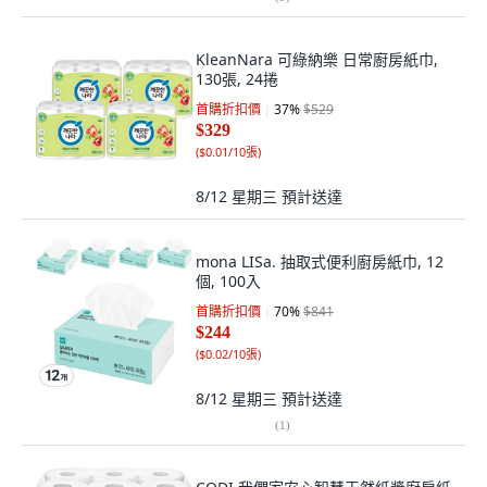
KleanNara 可綠納樂 日常廚房紙巾,
130張, 24捲
首購折扣價
37
%
$529
$329
(
$0.01/10張
)
8/12 星期三
預計送達
mona LISa. 抽取式便利廚房紙巾, 12
個, 100入
首購折扣價
70
%
$841
$244
(
$0.02/10張
)
8/12 星期三
預計送達
(
1
)