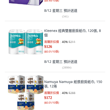
(
$8.90/10張
)
8/12 星期三
預計送達
(
341
)
Kleenex 經典雙層廚房紙巾, 120張, 8
個
首購折扣價
40
%
$211
$126
(
$0.01/10張
)
8/12 星期三
預計送達
(
28984
)
Namuya Namuya 紙漿廚房紙巾, 150
張, 12捲
首購折扣價
40
%
$288
$172
(
$0.01/10張
)