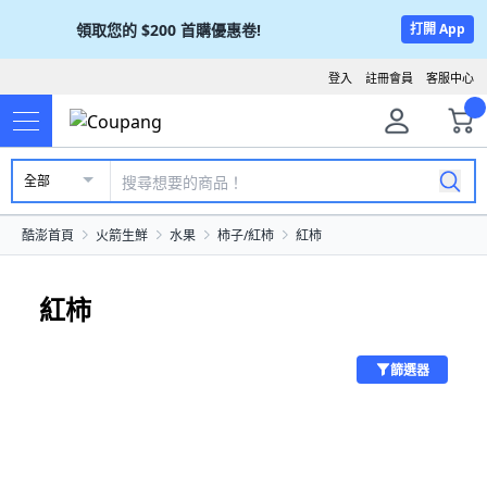
領取您的
$200
首購優惠卷!
打開 App
登入
註冊會員
客服中心
全部
酷澎首頁
火箭生鮮
水果
柿子/紅柿
紅柿
紅柿
篩選器