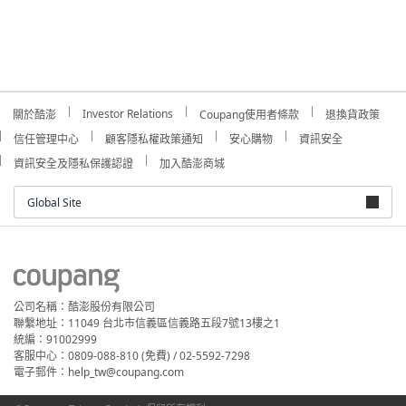
Investor Relations
關於酷澎
Coupang使用者條款
退換貨政策
信任管理中心
顧客隱私權政策通知
安心購物
資訊安全
資訊安全及隱私保護認證
加入酷澎商城
Global Site
公司名稱：酷澎股份有限公司
聯繫地址：11049 台北市信義區信義路五段7號13樓之1
統編：91002999
客服中心：0809-088-810 (免費) / 02-5592-7298
電子郵件：help_tw@coupang.com