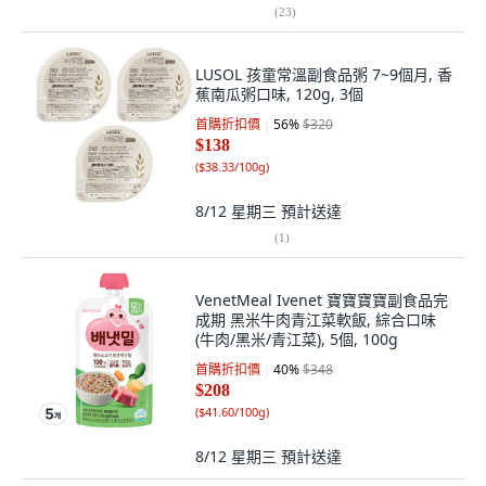
(
23
)
LUSOL 孩童常溫副食品粥 7~9個月, 香
蕉南瓜粥口味, 120g, 3個
首購折扣價
56
%
$320
$138
(
$38.33/100g
)
8/12 星期三
預計送達
(
1
)
VenetMeal Ivenet 寶寶寶寶副食品完
成期 黑米牛肉青江菜軟飯, 綜合口味
(牛肉/黑米/青江菜), 5個, 100g
首購折扣價
40
%
$348
$208
(
$41.60/100g
)
8/12 星期三
預計送達