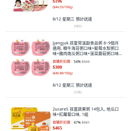
$196
(
$44.55/100g
)
8/12 星期三
預計送達
(
582
)
Jjangjuk 孩童常溫副食品粥 8~9個月
適用, 韓牛海苔粥口味+藍莓水梨粥口
味+雞肉南瓜粥口味+菠菜蘑菇粥口味,
640g, 1組
首購折扣價
54
%
$666
$300
(
$46.88/100g
)
8/12 星期三
預計送達
(
158
)
2ucareS 孩童蔬果粥 14包入, 地瓜口
味+紅蘿蔔口味, 1組
首購折扣價
47
%
$881
$465