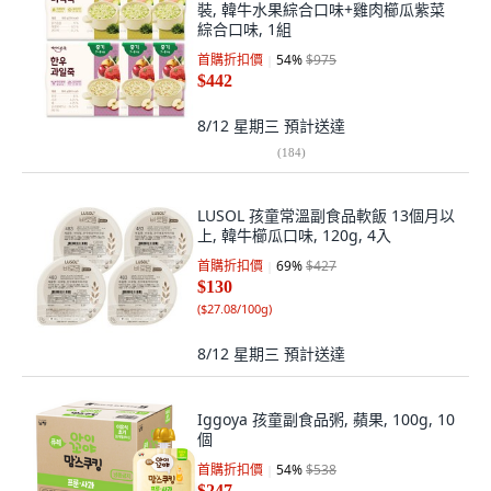
裝, 韓牛水果綜合口味+雞肉櫛瓜紫菜
綜合口味, 1組
首購折扣價
54
%
$975
$442
8/12 星期三
預計送達
(
184
)
LUSOL 孩童常溫副食品軟飯 13個月以
上, 韓牛櫛瓜口味, 120g, 4入
首購折扣價
69
%
$427
$130
(
$27.08/100g
)
8/12 星期三
預計送達
Iggoya 孩童副食品粥, 蘋果, 100g, 10
個
首購折扣價
54
%
$538
$247