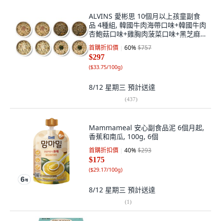
ALVINS 愛彬思 10個月以上孩童副食
品 4種組, 韓國牛肉海帶口味+韓國牛肉
杏鮑菇口味+雞胸肉菠菜口味+黑芝麻
南瓜口味, 110g, 8入
首購折扣價
60
%
$757
$297
(
$33.75/100g
)
8/12 星期三
預計送達
(
437
)
Mammameal 安心副食品泥 6個月起,
香蕉和南瓜, 100g, 6個
首購折扣價
40
%
$293
$175
(
$29.17/100g
)
8/12 星期三
預計送達
(
1
)