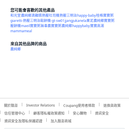
您可能會喜歡的其他產品
和光堂
農純鄉滴雞精
熱壓吐司機
熱壓三明治
happy-baby
桂格寶寶粥
giaretti-熱壓三明治鬆餅機-gt-sw01
jjangjuk
anela果泥
農純鄉寶寶粥
壓餅機
maeil寶寶粥
無毒農寶寶粥
農純鄉
happybaby
寶寶高湯
mammameal
來自其他品牌的商品
農純鄉
Investor Relations
關於酷澎
Coupang使用者條款
退換貨政策
信任管理中心
顧客隱私權政策通知
安心購物
資訊安全
資訊安全及隱私保護認證
加入酷澎商城