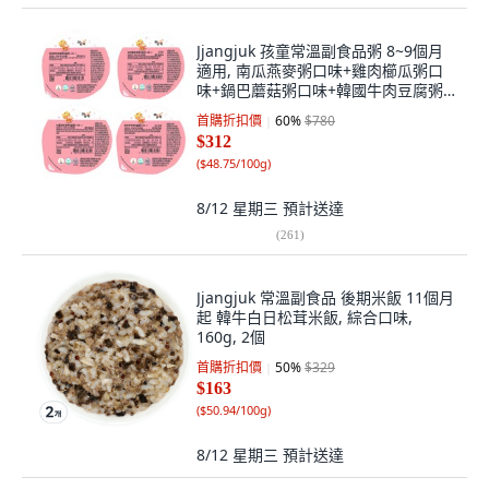
Jjangjuk 孩童常溫副食品粥 8~9個月
適用, 南瓜燕麥粥口味+雞肉櫛瓜粥口
味+鍋巴蘑菇粥口味+韓國牛肉豆腐粥
口味, 640g, 1組
首購折扣價
60
%
$780
$312
(
$48.75/100g
)
8/12 星期三
預計送達
(
261
)
Jjangjuk 常溫副食品 後期米飯 11個月
起 韓牛白日松茸米飯, 綜合口味,
160g, 2個
首購折扣價
50
%
$329
$163
(
$50.94/100g
)
8/12 星期三
預計送達