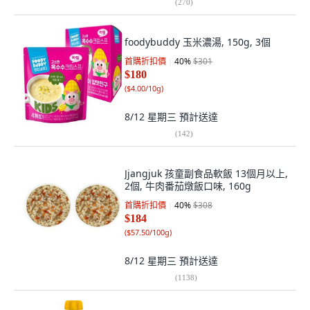
(
270
)
foodybuddy 玉米濃湯, 150g, 3個
首購折扣價
40
%
$301
$180
(
$4.00/10g
)
8/12 星期三
預計送達
(
142
)
Jjangjuk 孩童副食品軟飯 13個月以上,
2個, 牛肉番茄燉飯口味, 160g
首購折扣價
40
%
$308
$184
(
$57.50/100g
)
8/12 星期三
預計送達
(
1138
)