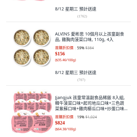
8/12 星期三
預計送達
(
1762
)
ALVINS 愛彬思 10個月以上孩童副食
品, 雞胸肉菠菜口味, 110g, 4入
首購折扣價
59
%
$384
$156
(
$35.46/100g
)
8/12 星期三
預計送達
(
707
)
Jjangjuk 孩童常溫副食品稀飯 8入組,
韓牛菠菜口味+起司地瓜口味+三色蔬
菜紫蘇口味+雞肉櫛瓜口味+炒蛋口味
+韓牛烤肉口味+鮭魚腰果口味+番茄雞
首購折扣價
19
%
$1,024
肉燉飯口味, 1280g, 1組
$824
(
$64.38/100g
)