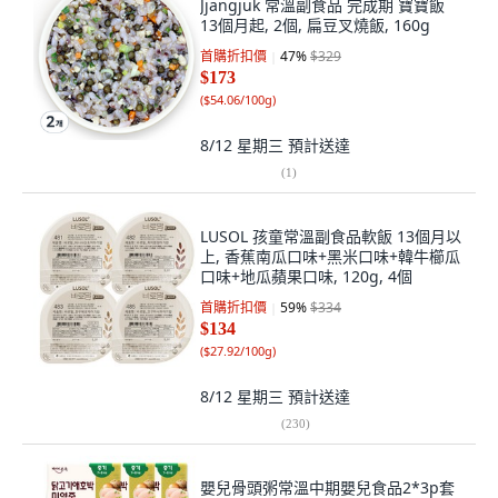
Jjangjuk 常溫副食品 完成期 寶寶飯
13個月起, 2個, 扁豆叉燒飯, 160g
首購折扣價
47
%
$329
$173
(
$54.06/100g
)
8/12 星期三
預計送達
(
1
)
LUSOL 孩童常溫副食品軟飯 13個月以
上, 香蕉南瓜口味+黑米口味+韓牛櫛瓜
口味+地瓜蘋果口味, 120g, 4個
首購折扣價
59
%
$334
$134
(
$27.92/100g
)
8/12 星期三
預計送達
(
230
)
嬰兒骨頭粥常溫中期嬰兒食品2*3p套