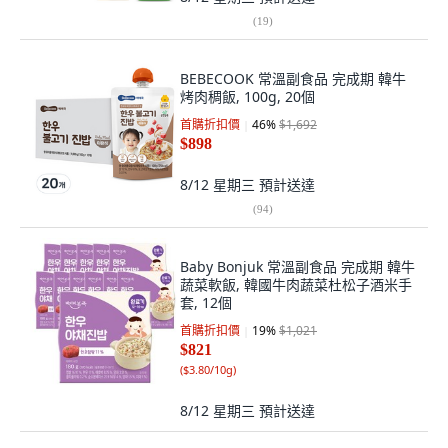
(
19
)
BEBECOOK 常溫副食品 完成期 韓牛
烤肉稠飯, 100g, 20個
首購折扣價
46
%
$1,692
$898
8/12 星期三
預計送達
(
94
)
Baby Bonjuk 常溫副食品 完成期 韓牛
蔬菜軟飯, 韓國牛肉蔬菜杜松子酒米手
套, 12個
首購折扣價
19
%
$1,021
$821
(
$3.80/10g
)
8/12 星期三
預計送達