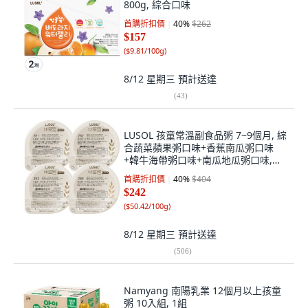
800g, 綜合口味
首購折扣價
40
%
$262
$157
(
$9.81/100g
)
8/12 星期三
預計送達
(
43
)
LUSOL 孩童常溫副食品粥 7~9個月, 綜
合蔬菜蘋果粥口味+香蕉南瓜粥口味
+韓牛海帶粥口味+南瓜地瓜粥口味,
120g, 4個
首購折扣價
40
%
$404
$242
(
$50.42/100g
)
8/12 星期三
預計送達
(
506
)
Namyang 南陽乳業 12個月以上孩童
粥 10入組, 1組