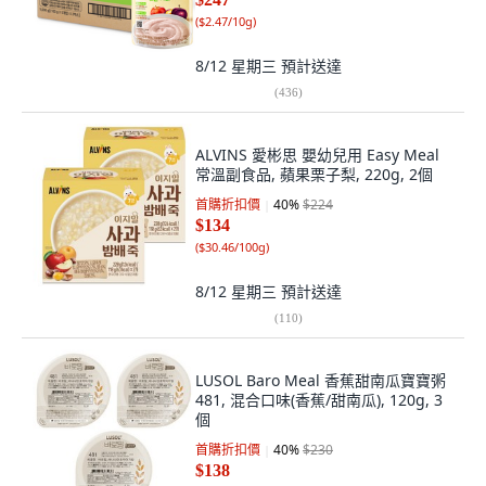
(
$2.47/10g
)
8/12 星期三
預計送達
(
436
)
ALVINS 愛彬思 嬰幼兒用 Easy Meal
常溫副食品, 蘋果栗子梨, 220g, 2個
首購折扣價
40
%
$224
$134
(
$30.46/100g
)
8/12 星期三
預計送達
(
110
)
LUSOL Baro Meal 香蕉甜南瓜寶寶粥
481, 混合口味(香蕉/甜南瓜), 120g, 3
個
首購折扣價
40
%
$230
$138