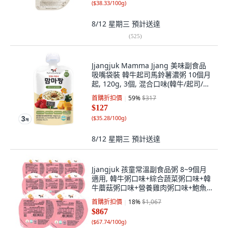
(
$38.33/100g
)
8/12 星期三
預計送達
(
525
)
Jjangjuk Mamma Jjang 美味副食品
吸嘴袋裝 韓牛起司馬鈴薯濃粥 10個月
起, 120g, 3個, 混合口味(韓牛/起司/馬
鈴薯)
首購折扣價
59
%
$317
$127
(
$35.28/100g
)
8/12 星期三
預計送達
Jjangjuk 孩童常溫副食品粥 8~9個月
適用, 韓牛粥口味+綜合蔬菜粥口味+韓
牛蘑菇粥口味+營養雞肉粥口味+鮑魚
粥口味+白肉魚櫛瓜粥口味+南瓜紅棗
首購折扣價
18
%
$1,067
粥口味+雞肉粥口味, 1280g, 1組
$867
(
$67.74/100g
)