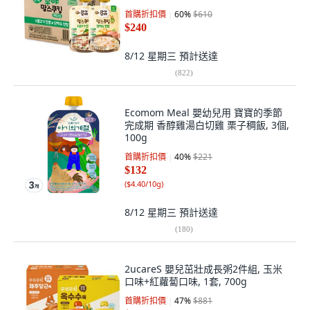
首購折扣價
60
%
$610
$240
8/12 星期三
預計送達
(
822
)
Ecomom Meal 嬰幼兒用 寶寶的季節
完成期 香醇雞湯白切雞 栗子稠飯, 3個,
100g
首購折扣價
40
%
$221
$132
(
$4.40/10g
)
8/12 星期三
預計送達
(
180
)
2ucareS 嬰兒茁壯成長粥2件組, 玉米
口味+紅蘿蔔口味, 1套, 700g
首購折扣價
47
%
$881