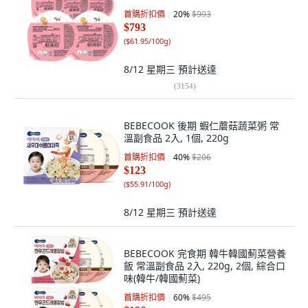
首購折扣價
20
%
$993
$793
(
$61.95/100g
)
8/12 星期三
預計送達
(
3154
)
BEBECOOK 後期 蝦仁蘑菇蔬菜粥 常
溫副食品 2入, 1個, 220g
首購折扣價
40
%
$206
$123
(
$55.91/100g
)
8/12 星期三
預計送達
BEBECOOK 完食期 韓牛韓國薊菜營養
飯 常溫副食品 2入, 220g, 2個, 綜合口
味(韓牛/韓國薊菜)
首購折扣價
60
%
$495