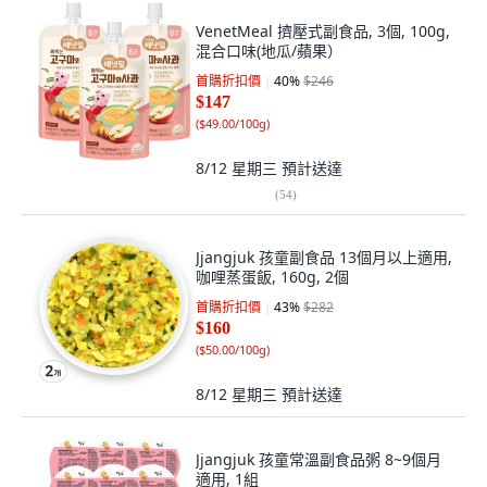
VenetMeal 擠壓式副食品, 3個, 100g,
混合口味(地瓜/蘋果）
首購折扣價
40
%
$246
$147
(
$49.00/100g
)
8/12 星期三
預計送達
(
54
)
Jjangjuk 孩童副食品 13個月以上適用,
咖哩蒸蛋飯, 160g, 2個
首購折扣價
43
%
$282
$160
(
$50.00/100g
)
8/12 星期三
預計送達
Jjangjuk 孩童常溫副食品粥 8~9個月
適用, 1組