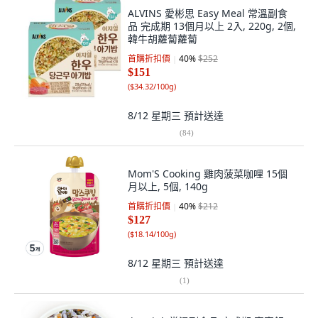
ALVINS 愛彬思 Easy Meal 常溫副食
品 完成期 13個月以上 2入, 220g, 2個,
韓牛胡蘿蔔蘿蔔
首購折扣價
40
%
$252
$151
(
$34.32/100g
)
8/12 星期三
預計送達
(
84
)
Mom'S Cooking 雞肉菠菜咖哩 15個
月以上, 5個, 140g
首購折扣價
40
%
$212
$127
(
$18.14/100g
)
8/12 星期三
預計送達
(
1
)