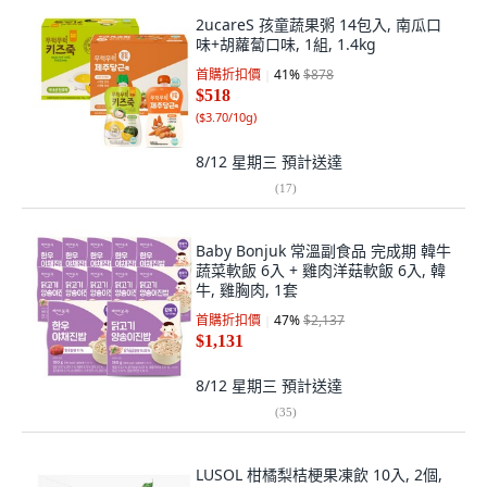
2ucareS 孩童蔬果粥 14包入, 南瓜口
味+胡蘿蔔口味, 1組, 1.4kg
首購折扣價
41
%
$878
$518
(
$3.70/10g
)
8/12 星期三
預計送達
(
17
)
Baby Bonjuk 常溫副食品 完成期 韓牛
蔬菜軟飯 6入 + 雞肉洋菇軟飯 6入, 韓
牛, 雞胸肉, 1套
首購折扣價
47
%
$2,137
$1,131
8/12 星期三
預計送達
(
35
)
LUSOL 柑橘梨桔梗果凍飲 10入, 2個,