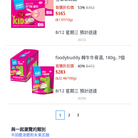
首購折扣價
53
%
$352
$165
(
$1.97/10g
)
8/12 星期三
預計送達
(
615
)
foodybuddy 韓牛牛骨湯, 180g, 7個
首購折扣價
40
%
$472
$283
(
$22.46/100g
)
8/12 星期三
預計送達
(
618
)
2
3
1
與一起瀏覽的類別
半固體
液體
粉末
果泥
麵