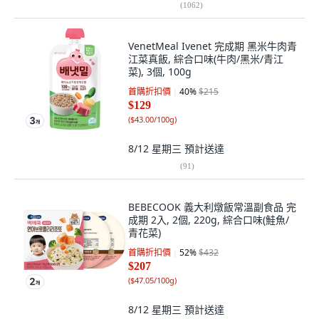
(
1062
)
VenetMeal Ivenet 完成期 黑米牛肉青
江菜真飯, 綜合口味(牛肉/黑米/青江
菜), 3個, 100g
首購折扣價
40
%
$215
$129
(
$43.00/100g
)
8/12 星期三
預計送達
(
91
)
BEBECOOK 義大利燉飯常溫副食品 完
成期 2入, 2個, 220g, 綜合口味(鮭魚/
青花菜)
首購折扣價
52
%
$432
$207
(
$47.05/100g
)
8/12 星期三
預計送達