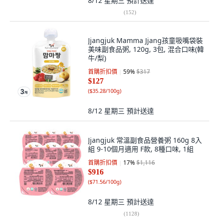
8/12 星期三
預計送達
(
152
)
Jjangjuk Mamma Jjang孩童吸嘴袋裝
美味副食品粥, 120g, 3包, 混合口味(韓
牛/梨)
首購折扣價
59
%
$317
$127
(
$35.28/100g
)
8/12 星期三
預計送達
Jjangjuk 常溫副食品營養粥 160g 8入
組 9-10個月適用 F款, 8種口味, 1組
首購折扣價
17
%
$1,116
$916
(
$71.56/100g
)
8/12 星期三
預計送達
(
1128
)