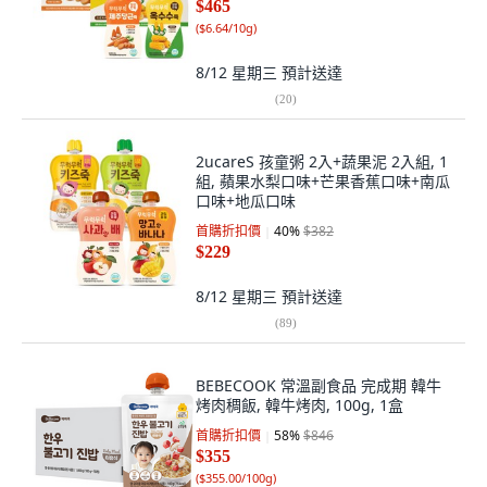
$465
(
$6.64/10g
)
8/12 星期三
預計送達
(
20
)
2ucareS 孩童粥 2入+蔬果泥 2入組, 1
組, 蘋果水梨口味+芒果香蕉口味+南瓜
口味+地瓜口味
首購折扣價
40
%
$382
$229
8/12 星期三
預計送達
(
89
)
BEBECOOK 常溫副食品 完成期 韓牛
烤肉稠飯, 韓牛烤肉, 100g, 1盒
首購折扣價
58
%
$846
$355
(
$355.00/100g
)