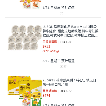
8/12 星期三
預計送達
(
8
)
LUSOL 常溫副食品 Baro Meal 3階段
韓牛組合, 甜南瓜地瓜軟飯,韓牛青江菜
軟飯,韓式烤牛肉軟飯,韓牛櫛瓜軟飯,
120g, 16套
首購折扣價
21
%
$951
$751
(
$39.12/100g
)
8/12 星期三
預計送達
(
1253
)
2ucareS 孩童蔬果粥 14包入, 地瓜口
味+玉米口味, 1組
首購折扣價
50
%
$951
$474
8/12 星期三
預計送達