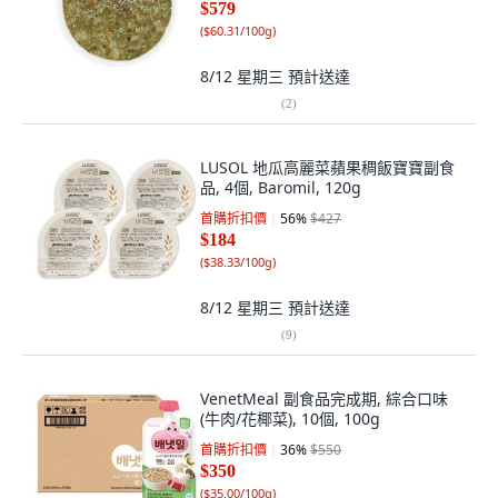
$579
(
$60.31/100g
)
8/12 星期三
預計送達
(
2
)
LUSOL 地瓜高麗菜蘋果稠飯寶寶副食
品, 4個, Baromil, 120g
首購折扣價
56
%
$427
$184
(
$38.33/100g
)
8/12 星期三
預計送達
(
9
)
VenetMeal 副食品完成期, 綜合口味
(牛肉/花椰菜), 10個, 100g
首購折扣價
36
%
$550
$350
(
$35.00/100g
)