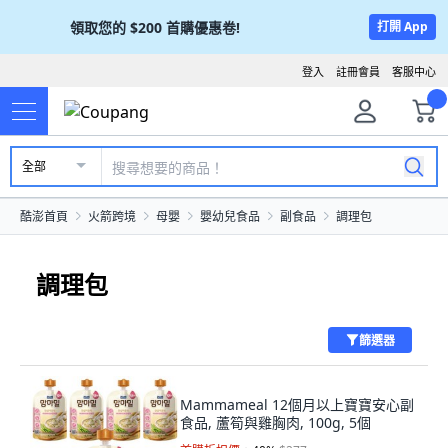
領取您的
$200
首購優惠卷!
打開 App
登入
註冊會員
客服中心
全部
酷澎首頁
火箭跨境
母嬰
嬰幼兒食品
副食品
調理包
調理包
篩選器
Mammameal 12個月以上寶寶安心副
食品, 蘆筍與雞胸肉, 100g, 5個