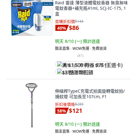
Raid 雷達 薄型液體電蚊香器 無臭無味
電蚊香器+補充瓶41ml, SCJ-IC-175, 1
盒
首購折扣價
$144
$86
40
%
明天 8/10 (一)
預計送達
酷澎直售 ∙ WOW免運 ∙ 免費退貨
(
87
)
满 $1,500 再省 $75 (王道卡)
$3 酷澎幣回饋
伸縮桿TypeC充電式拍面旋轉電蚊拍/
捕蚊燈 可加長至107cm, F1
折扣後價格
$289
$121
58
%
明天 8/10 (一)
預計送達
酷澎直售 ∙ WOW免運 ∙ 免費退貨