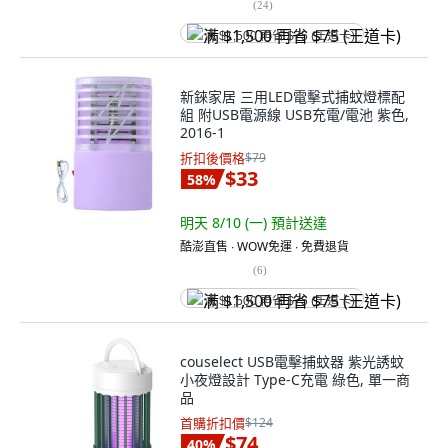
(
24
)
满 $1,500 再省 $75 (王道卡)
新錸家居 三用LED電擊式捕蚊燈標配
組 附USB電源線 USB充電/電池 紫色,
2016-1
折扣後價格
$79
$33
58
%
明天 8/10 (一)
預計送達
酷澎直售 ∙ WOW免運 ∙ 免費退貨
(
6
)
满 $1,500 再省 $75 (王道卡)
couselect USB電擊捕蚊器 紫光誘蚊
小夜燈設計 Type-C充電 綠色, 單一商
品
首購折扣價
$124
$74
40
%