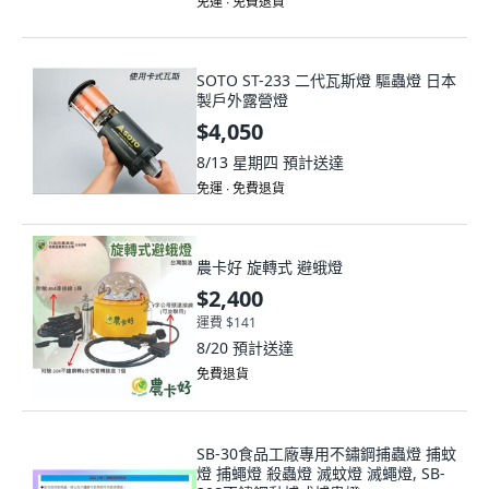
SOTO ST-233 二代瓦斯燈 驅蟲燈 日本
製戶外露營燈
$4,050
8/13 星期四
預計送達
免運 ∙ 免費退貨
農卡好 旋轉式 避蛾燈
$2,400
運費 $141
8/20
預計送達
免費退貨
SB-30食品工廠專用不鏽鋼捕蟲燈 捕蚊
燈 捕蠅燈 殺蟲燈 滅蚊燈 滅蠅燈, SB-
30S不鏽鋼黏捕式捕蟲燈