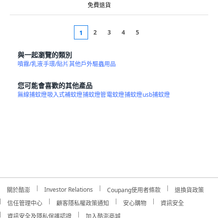
2
3
4
5
1
與一起瀏覽的類別
噴霧/乳液
手環/貼片
其他戶外驅蟲用品
您可能會喜歡的其他產品
無線捕蚊燈
吸入式補蚊燈
捕蚊燈管
電蚊燈
捕蚊燈
usb捕蚊燈
Investor Relations
關於酷澎
Coupang使用者條款
退換貨政策
信任管理中心
顧客隱私權政策通知
安心購物
資訊安全
資訊安全及隱私保護認證
加入酷澎商城