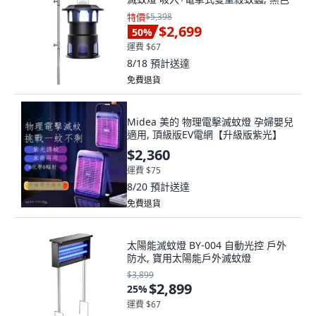
特價
$5,398
$2,699
50
%
運費 $67
8/18
預計送達
免費退貨
Midea 美的 物理電擊滅蚊燈 孕婦嬰兒
適用, 頂級版EV電網【升級版紫光】
$2,360
運費 $75
8/20
預計送達
免費退貨
太陽能滅蚊燈 BY-004 自動光控 戶外
防水, 寶用太陽能戶外滅蚊燈
$3,899
$2,899
25
%
運費 $67
8/12 星期三
預計送達