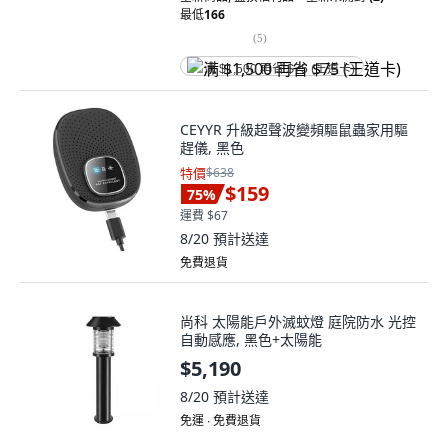
最低
166
(
5
)
满 $1,500 再省 $75 (王道卡)
CEYYR 升級超聲波變頻驅鼠蟲家用驅
趕儀, 黑色
特價
$638
$159
75
%
運費 $67
8/20
預計送達
免費退貨
尚科 太陽能戶外滅蚊燈 庭院防水 光控
自動感應, 黑色+太陽能
$5,190
8/20
預計送達
免運 ∙ 免費退貨