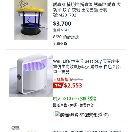
誘蟲器 捕蛾燈 捕蟲燈 誘蟲燈 誘蟲 大
功率 蚊子 夜蛾 田間害蟲 專利
號:M291702
$3,700
運費 $141
8/20
預計送達
免費退貨
Well Life 悅生活 Best buy 天琴座多
重仿生高效風暴吸入滅蚊器 白色 2台,
單一商品
首購折扣價
$2,753
$2,553
7
%
明天 8/10 (一)
預計送達
酷澎直售 ∙ 免運 ∙ 免費退貨
最高再省 $128 (王道卡)
華冠 15w電子捕蚊燈 ET-1505 台灣製