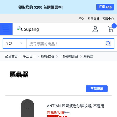
領取您的
$200
首購優惠卷!
打開 App
登入
註冊會員
客服中心
全部
酷澎首頁
生活日用
殺蟲/防蟲
戶外驅蟲用品
驅蟲器
驅蟲器
篩選器
ANTIAN 超聲波迷你驅蚊器, 不適用
首購折扣價
$80