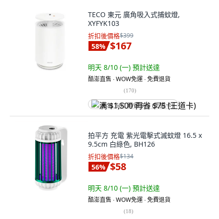
TECO 東元 廣角吸入式捕蚊燈,
XYFYK103
折扣後價格
$399
$167
58
%
明天 8/10 (一)
預計送達
酷澎直售 ∙ WOW免運 ∙ 免費退貨
(
170
)
满 $1,500 再省 $75 (王道卡)
拍平方 充電 紫光電擊式滅蚊燈 16.5 x
9.5cm 白綠色, BH126
折扣後價格
$134
$58
56
%
明天 8/10 (一)
預計送達
酷澎直售 ∙ WOW免運 ∙ 免費退貨
(
18
)