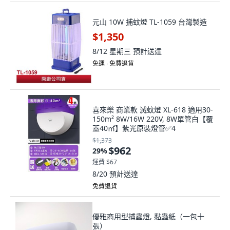
元山 10W 捕蚊燈 TL-1059 台灣製造
$1,350
8/12 星期三
預計送達
免運 ∙ 免費退貨
喜來樂 商業款 滅蚊燈 XL-618 適用30-
150m² 8W/16W 220V, 8W單管白【覆
蓋40㎡】紫光原裝燈管✅4
$1,373
$962
29
%
運費 $67
8/20
預計送達
免費退貨
優雅商用型捕蟲燈, 黏蟲紙（一包十
張）