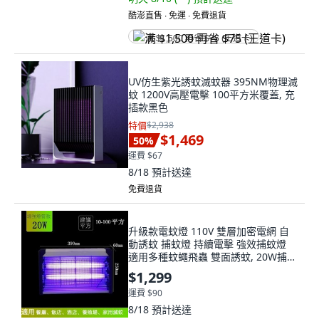
酷澎直售 ∙ 免運 ∙ 免費退貨
满 $1,500 再省 $75 (王道卡)
UV仿生紫光誘蚊滅蚊器 395NM物理滅
蚊 1200V高壓電擊 100平方米覆蓋, 充
插款黑色
特價
$2,938
$1,469
50
%
運費 $67
8/18
預計送達
免費退貨
升級款電蚊燈 110V 雙層加密電網 自
動誘蚊 捕蚊燈 持續電擊 強效捕蚊燈
適用多種蚊蠅飛蟲 雙面誘蚊, 20W捕蚊
燈
$1,299
運費 $90
8/18
預計送達
免費退貨