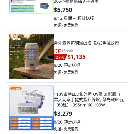
$5,750
8/12 星期三
預計送達
免運 ∙ 免費退貨
戶外露營照明滅蚊燈, 砂岩色滅蚊燈
特價
$1,555
$1,135
27
%
8/20
預計送達
免運 ∙ 免費退貨
110V電壓LED紫外燈 UV膠 無影膠 工
業大功率手提式紫外線燈, 聚光款60瓦
（60珠）-395nm,60-100W
$3,279
8/20
預計送達
免運 ∙ 免費退貨