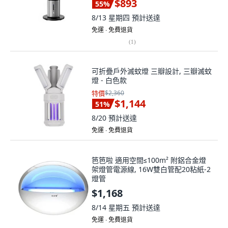
8/13 星期四
預計送達
免運 ∙ 免費退貨
(
1
)
可折疊戶外滅蚊燈 三瓣設計, 三瓣滅蚊
燈 - 白色款
特價
$2,360
$1,144
51
%
8/20
預計送達
免運 ∙ 免費退貨
笆笆啦 適用空間≤100m² 附鋁合金燈
架燈管電源線, 16W雙白管配20粘紙-2
燈管
$1,168
8/14 星期五
預計送達
免運 ∙ 免費退貨