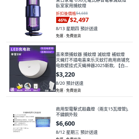
臥室家用捕蚊燈
折扣後價格
$4,688
$2,497
46
%
8/13 星期四
預計送達
免運 ∙ 免費退貨
喜來樂捕蚊器 捕蚊燈 滅蚊燈 補蚊燈
灭蝇灯不插电喜来乐灭蚊灯商用商铺充
电款壁挂式灭蝇神器2025新款, 【白
色-充電款】LED單管8W 送紙 充
$3,220
8/20
預計送達
免運 ∙ 免費退貨
商用型電擊式殺蟲燈（兩支15瓦燈管),
不鏽鋼外殼
$6,600
8/12 星期三
預計送達
免運 ∙ 免費退貨