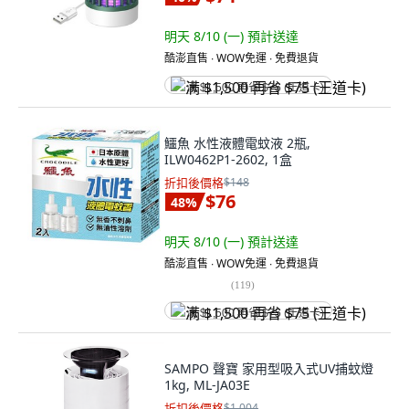
明天 8/10 (一)
預計送達
酷澎直售 ∙ WOW免運 ∙ 免費退貨
满 $1,500 再省 $75 (王道卡)
鱷魚 水性液體電蚊液 2瓶,
ILW0462P1-2602, 1盒
折扣後價格
$148
$76
48
%
明天 8/10 (一)
預計送達
酷澎直售 ∙ WOW免運 ∙ 免費退貨
(
119
)
满 $1,500 再省 $75 (王道卡)
SAMPO 聲寶 家用型吸入式UV捕蚊燈
1kg, ML-JA03E
折扣後價格
$1,004