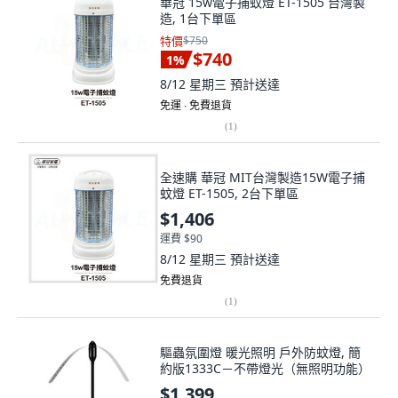
造, 1台下單區
特價
$750
$740
1
%
8/12 星期三
預計送達
免運 ∙ 免費退貨
(
1
)
全速購 華冠 MIT台灣製造15W電子捕
蚊燈 ET-1505, 2台下單區
$1,406
運費 $90
8/12 星期三
預計送達
免費退貨
(
1
)
驅蟲氛圍燈 暖光照明 戶外防蚊燈, 簡
約版1333C－不帶燈光（無照明功能）
$1,399