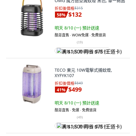
OMG 魔方造型滅蚊燈 黑色, 單一商品
折扣後價格
$315
$132
58
%
明天 8/10 (一)
預計送達
酷澎直售 ∙ WOW免運 ∙ 免費退貨
(
19
)
满 $1,500 再省 $75 (王道卡)
TECO 東元 10W電擊式捕蚊燈,
XYFYK107
折扣後價格
$849
$499
41
%
明天 8/10 (一)
預計送達
酷澎直售 ∙ 免運 ∙ 免費退貨
(
49
)
满 $1,500 再省 $75 (王道卡)