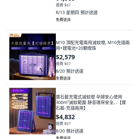
運費 $67
8/13 星期四
預計送達
免費退貨
M10 頂配充電兩用滅蚊燈, M10充插兩
用+鋰電池+20顆燈珠
$2,579
運費 $67
8/20
預計送達
免費退貨
寶石藍充電式滅蚊燈 孕婦安心使用
300m²滅蚊範圍 靜音環保安全, .【寶
石藍-充插兩用】
$4,832
運費 $67
8/20
預計送達
免費退貨