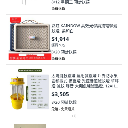
免費退貨
彩虹 KAINDOW 高效光學誘捕電擊滅
蚊燈, 柔和白
$1,914
運費 $75
8/20
預計送達
免費退貨
太陽能殺蟲燈 農用滅蟲燈 戶外防水果
園頻振式 捕蟲燈 光控養殖滅蚊燈 草坪
燈 滅蚊 靜音 大棚魚塘滅蟲燈, 12AH鋰
電池LED燈管充電
$3,505
8/20
預計送達
免運 ∙ 免費退貨
(
1
)