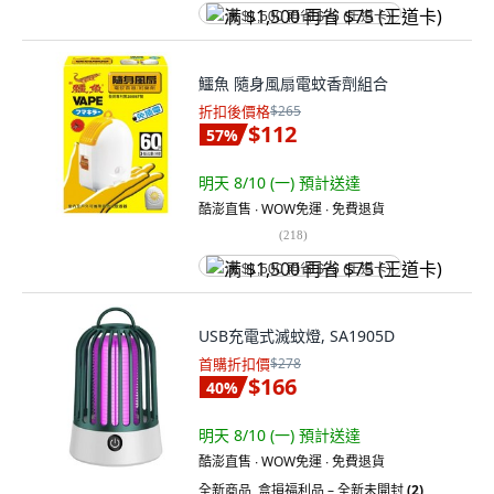
满 $1,500 再省 $75 (王道卡)
鱷魚 隨身風扇電蚊香劑組合
折扣後價格
$265
$112
57
%
明天 8/10 (一)
預計送達
酷澎直售 ∙ WOW免運 ∙ 免費退貨
(
218
)
满 $1,500 再省 $75 (王道卡)
USB充電式滅蚊燈, SA1905D
首購折扣價
$278
$166
40
%
明天 8/10 (一)
預計送達
酷澎直售 ∙ WOW免運 ∙ 免費退貨
全新商品
,
盒損福利品 – 全新未開封
(2)