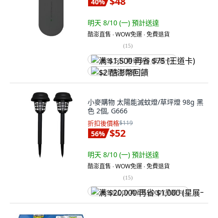
$48
40
%
明天 8/10 (一)
預計送達
酷澎直售 ∙ WOW免運 ∙ 免費退貨
(
15
)
满 $1,500 再省 $75 (王道卡)
$2 酷澎幣回饋
小麥購物 太陽能滅蚊燈/草坪燈 98g 黑
色 2個, G666
折扣後價格
$119
$52
56
%
明天 8/10 (一)
預計送達
酷澎直售 ∙ WOW免運 ∙ 免費退貨
(
15
)
满 $20,000 再省 $1,000 (星展卡)