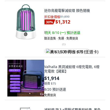
迷你鳥籠電擊滅蚊燈 顏色隨機
折扣後價格
$1,890
$1,312
30
%
明天 8/10 (一)
預計送達
酷澎直售 ∙ 免運 ∙ 免費退貨
(
1
)
满 $1,500 再省 $75 (王道卡)
Valhalla 黑洞滅蚊燈 6燈充電款, 6燈
充電款【藏藍】
$1,914
運費 $75
8/20
預計送達
免費退貨
滅蚊燈 吸入+電擊式雙重殺蚊蟲, 黑色