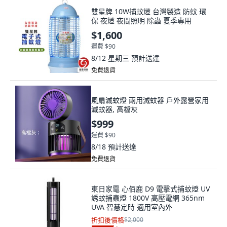
雙星牌 10W捕蚊燈 台灣製造 防蚊 環
保 夜燈 夜間照明 除蟲 夏季專用
$1,600
運費 $90
8/12 星期三
預計送達
免費退貨
風扇滅蚊燈 兩用滅蚊器 戶外露營家用
滅蚊器, 高檔灰
$999
運費 $90
8/18
預計送達
免費退貨
東日家電 心佰鹿 D9 電擊式捕蚊燈 UV
誘蚊捕蟲燈 1800V 高壓電網 365nm
UVA 智慧定時 適用室內外
折扣後價格
$2,000
$893
55
%