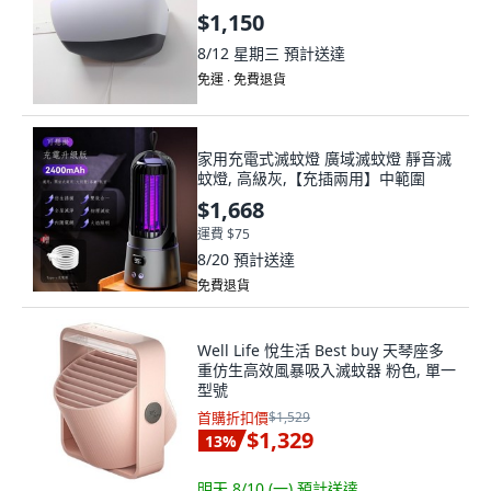
$1,150
8/12 星期三
預計送達
免運 ∙ 免費退貨
家用充電式滅蚊燈 廣域滅蚊燈 靜音滅
蚊燈, 高級灰,【充插兩用】中範圍
$1,668
運費 $75
8/20
預計送達
免費退貨
Well Life 悅生活 Best buy 天琴座多
重仿生高效風暴吸入滅蚊器 粉色, 單一
型號
首購折扣價
$1,529
$1,329
13
%
明天 8/10 (一)
預計送達