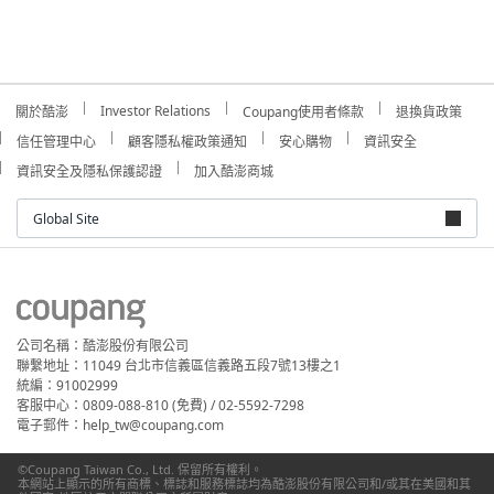
Investor Relations
關於酷澎
Coupang使用者條款
退換貨政策
信任管理中心
顧客隱私權政策通知
安心購物
資訊安全
資訊安全及隱私保護認證
加入酷澎商城
Global Site
公司名稱：酷澎股份有限公司
聯繫地址：11049 台北市信義區信義路五段7號13樓之1
統編：91002999
客服中心：0809-088-810 (免費) / 02-5592-7298
電子郵件：help_tw@coupang.com
©Coupang Taiwan Co., Ltd. 保留所有權利。
本網站上顯示的所有商標、標誌和服務標誌均為酷澎股份有限公司和/或其在美國和其