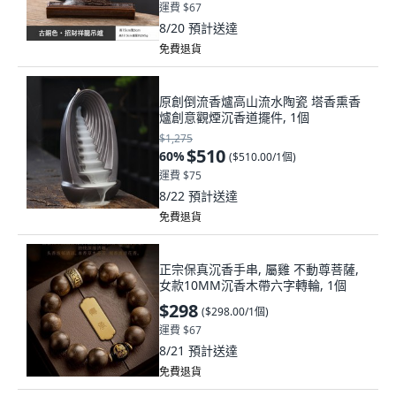
運費 $67
8/20
預計送達
免費退貨
原創倒流香爐高山流水陶瓷 塔香熏香
爐創意觀煙沉香道擺件, 1個
$1,275
$510
60
%
(
$510.00/1個
)
運費 $75
8/22
預計送達
免費退貨
正宗保真沉香手串, 屬雞 不動尊菩薩,
女款10MM沉香木帶六字轉輪, 1個
$298
(
$298.00/1個
)
運費 $67
8/21
預計送達
免費退貨