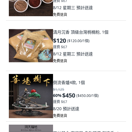
運費 $67
8/12 星期三
預計送達
免費退貨
清月沉香 頂級台灣梢楠粉, 1個
$120
(
$120.00/1個
)
運費 $67
8/12 星期三
預計送達
免費退貨
倒流香爐4款, 1個
$1,125
$450
60
%
(
$450.00/1個
)
運費 $67
8/20
預計送達
免費退貨