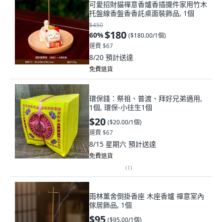
可愛招財貓禪意香爐香插擺件家用竹木
托盤線香盤香香託桌面裝飾品, 1個
$450
$180
60
%
(
$180.00/1個
)
運費 $67
8/20
預計送達
免費退貨
環保錢：祭祖、普渡、拜好兄弟適用,
1個, 環保-小往生1個
$20
(
$20.00/1個
)
運費 $67
8/15 星期六
預計送達
免費退貨
(
1
)
雨林薰舍倒掛香座 木座香爐 禪意室內
傢居飾品, 1個
$95
(
$95.00/1個
)