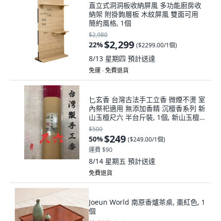
直立式洞洞板收納屏風 多功能廚房收
納架 附掛鉤層板 木紋屏風 雙面可用
簡約風格, 1個
$2,980
$2,299
22
%
(
$2299.00/1個
)
8/13 星期四
預計送達
免運 ∙ 免費退貨
匕玄香 台灣古法手工立香 微煙不燙 室
內祭祀適用 無添加香精 沉檀香系列 新
山玉檀尺六 半台斤裝, 1個, 新山玉檀尺
6,半台斤裝(300克)
$500
$249
50
%
(
$249.00/1個
)
運費 $90
8/14 星期五
預計送達
免費退貨
Joeun World 南原香爐茶桌, 棗紅色, 1
個