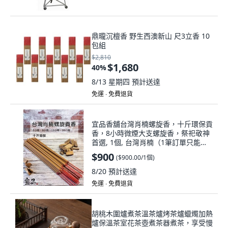
鼎曨沉檀香 野生西澳新山 尺3立香 10
包組
$2,810
$1,680
40
%
8/13 星期四
預計送達
免運 ∙ 免費退貨
宜品香舖台灣肖楠螺旋香，十斤環保貢
香，8小時微煙大支螺旋香，祭祀敬神
首選, 1個, 台灣肖楠（1筆訂單只能訂1
箱）,12小時 (10斤箱裝)(2尺 (台製)
$900
(
$900.00/1個
)
8/20
預計送達
免運 ∙ 免費退貨
胡桃木圍爐煮茶溫茶爐烤茶爐蠟燭加熱
爐保溫茶室花茶壺煮茶器煮茶，享受慢