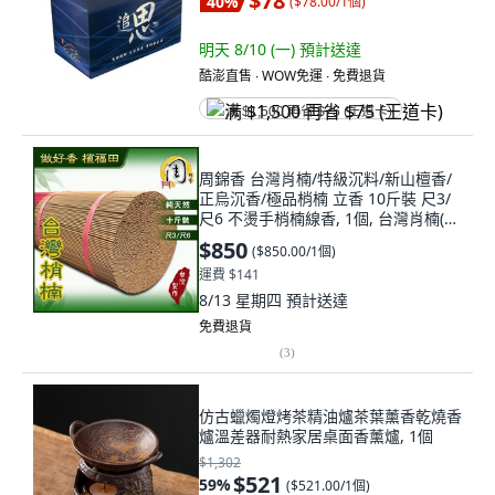
$78
40
%
(
$78.00/1個
)
明天 8/10 (一)
預計送達
酷澎直售 ∙ WOW免運 ∙ 免費退貨
满 $1,500 再省 $75 (王道卡)
周錦香 台灣肖楠/特級沉料/新山檀香/
正烏沉香/極品梢楠 立香 10斤裝 尺3/
尺6 不燙手梢楠線香, 1個, 台灣肖楠(10
斤散裝)-$850,尺3
$850
(
$850.00/1個
)
運費 $141
8/13 星期四
預計送達
免費退貨
(
3
)
仿古蠟燭燈烤茶精油爐茶葉薰香乾燒香
爐溫差器耐熱家居桌面香薰爐, 1個
$1,302
$521
59
%
(
$521.00/1個
)