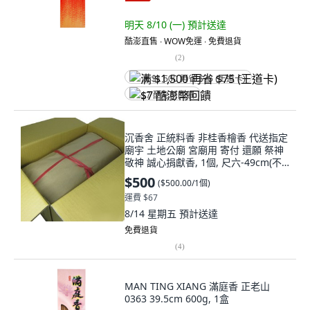
明天 8/10 (一)
預計送達
酷澎直售 ∙ WOW免運 ∙ 免費退貨
(
2
)
满 $1,500 再省 $75 (王道卡)
$7 酷澎幣回饋
沉香舍 正統料香 非桂香檜香 代送指定
廟宇 土地公廟 宮廟用 寄付 還願 祭神
敬神 誠心捐獻香, 1個, 尺六-49cm(不
適用超商)
$500
(
$500.00/1個
)
運費 $67
8/14 星期五
預計送達
免費退貨
(
4
)
MAN TING XIANG 滿庭香 正老山
0363 39.5cm 600g, 1盒