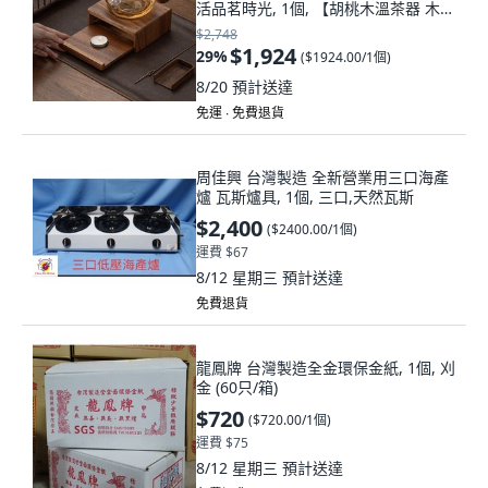
活品茗時光, 1個, 【胡桃木溫茶器 木球
玻璃壺450ml】送
$2,748
$1,924
29
%
(
$1924.00/1個
)
8/20
預計送達
免運 ∙ 免費退貨
周佳興 台灣製造 全新營業用三口海產
爐 瓦斯爐具, 1個, 三口,天然瓦斯
$2,400
(
$2400.00/1個
)
運費 $67
8/12 星期三
預計送達
免費退貨
龍鳳牌 台灣製造全金環保金紙, 1個, 刈
金 (60只/箱)
$720
(
$720.00/1個
)
運費 $75
8/12 星期三
預計送達