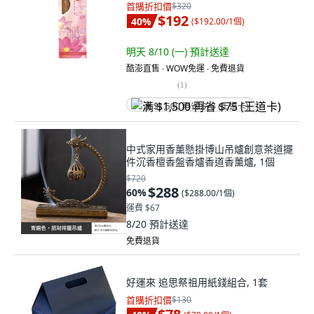
首購折扣價
$320
$192
40
%
(
$192.00/1個
)
明天 8/10 (一)
預計送達
酷澎直售 ∙ WOW免運 ∙ 免費退貨
(
1
)
满 $1,500 再省 $75 (王道卡)
中式家用香薰懸掛博山吊爐創意茶道擺
件沉香檀香盤香爐香道香薰爐, 1個
$720
$288
60
%
(
$288.00/1個
)
運費 $67
8/20
預計送達
免費退貨
好運來 追思祭祖用紙錢組合, 1套
首購折扣價
$130