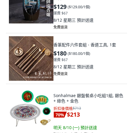
$129
(
$129.00/1個
)
運費 $67
8/12 星期三
預計送達
免費退貨
香篆配件六件套組 - 香道工具, 1套
$180
(
$180.00/1個
)
運費 $67
8/12 星期三
預計送達
免費退貨
Sonhalmae 銀盤餐桌小吃組1組, 銀色
+ 綠色 + 金色
折扣後價格
$713
$213
70
%
明天 8/10 (一)
預計送達