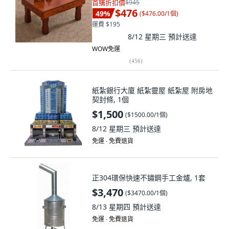
首購折扣價
$945
$476
49
%
(
$476.00/1個
)
運費 $195
8/12 星期三
預計送達
WOW免運
(
456
)
紙紮銀行大廈 紙紮靈屋 紙紮屋 附房地
契封條, 1個
$1,500
(
$1500.00/1個
)
8/12 星期三
預計送達
免運 ∙ 免費退貨
正304環保快速不鏽鋼手工金爐, 1套
$3,470
(
$3470.00/1個
)
8/13 星期四
預計送達
免運 ∙ 免費退貨