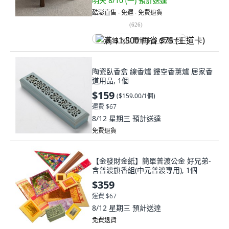
明天 8/10 (一)
預計送達
酷澎直售 ∙ 免運 ∙ 免費退貨
(
626
)
满 $1,500 再省 $75 (王道卡)
陶瓷臥香盒 線香爐 鏤空香薰爐 居家香
道用品, 1個
$159
(
$159.00/1個
)
運費 $67
8/12 星期三
預計送達
免費退貨
【金發財金紙】簡單普渡公金 好兄弟-
含普渡旗香組(中元普渡專用), 1個
$359
運費 $67
8/12 星期三
預計送達
免費退貨