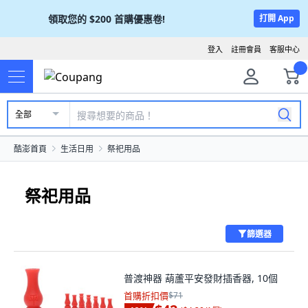
領取您的
$200
首購優惠卷!
打開 App
登入
註冊會員
客服中心
全部
酷澎首頁
生活日用
祭祀用品
祭祀用品
篩選器
普渡神器 葫蘆平安發財插香器, 10個
首購折扣價
$71