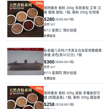
雨林薰舍 香粉 200g 多款香型 艾草 沉
香 檀香 崖柏, 1個, 香粉 200g-松塔香
$280
(
$280.00/1個
)
運費 $67
8/12 星期三
預計送達
免費退貨
臥香爐八吉祥六字真言合金家用雙鹿熏
香爐 金色(長32公分), 1個
$360
(
$360.00/1個
)
運費 $67
8/13 星期四
預計送達
免費退貨
雨林薰舍 香粉 200g 袋裝 多種香型可
選 (如龍涎香), 1個, 香粉 200g-龍涎香
$258
(
$258.00/1個
)