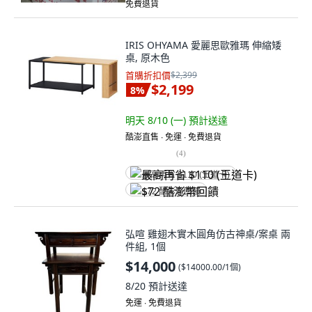
免費退貨
IRIS OHYAMA 愛麗思歐雅瑪 伸縮矮
桌, 原木色
首購折扣價
$2,399
$2,199
8
%
明天 8/10 (一)
預計送達
酷澎直售 ∙ 免運 ∙ 免費退貨
(
4
)
最高再省 $110 (王道卡)
$72 酷澎幣回饋
弘喧 雞翅木實木圓角仿古神桌/案桌 兩
件組, 1個
$14,000
(
$14000.00/1個
)
8/20
預計送達
免運 ∙ 免費退貨