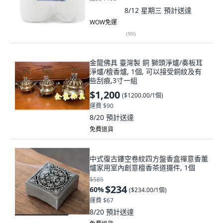
8/12 星期三
預計送達
WOW免運
(
99
)
金龍佛具 臺灣製 銅 獅頭淨爐/奏板耳
淨爐/檀香爐, 1個, 可以接受銅紋及有
些刮痕,3寸一組
$1,200
(
$1200.00/1個
)
運費 $90
8/20
預計送達
免費退貨
中式復古鏤空卷紋四方盤香盒禪意香薰
爐家用室內創意檀香茶道擺件, 1個
$585
$234
60
%
(
$234.00/1個
)
運費 $67
8/20
預計送達