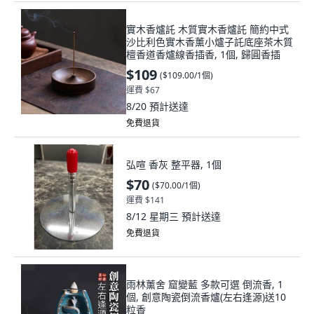
實木香爐託 木質實木香爐託 簡約中式
沙比利色實木香薰小爐子託底座茶木質
檀香道香爐線香插香, 1個, 歸圓香插
$109
(
$109.00/1個
)
運費 $67
8/20
預計送達
免費退貨
弘喧 香灰 整平器, 1個
$70
(
$70.00/1個
)
運費 $141
8/12 星期三
預計送達
免費退貨
雨林薰舍 窟變藍 多款可選 倒流香, 1
個, 創意陶瓷倒流香爐(左右逢源)送10
粒香