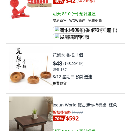
$42
40
%
(
$4.20/1個
)
明天 8/10 (一)
預計送達
酷澎直售 ∙ WOW免運 ∙ 免費退貨
满 $1,500 再省 $75 (王道卡)
$2 酷澎幣回饋
花梨木 香插, 1個
$48
(
$48.00/1個
)
運費 $67
8/12 星期三
預計送達
免費退貨
Joeun World 復古迷你折疊桌, 棕色
折扣後價格
$1,980
$592
70
%