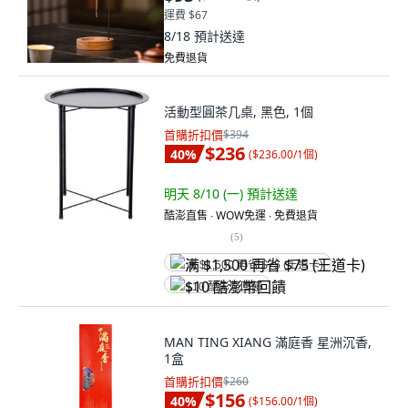
運費 $67
8/18
預計送達
免費退貨
活動型圓茶几桌, 黑色, 1個
首購折扣價
$394
$236
40
%
(
$236.00/1個
)
明天 8/10 (一)
預計送達
酷澎直售 ∙ WOW免運 ∙ 免費退貨
(
5
)
满 $1,500 再省 $75 (王道卡)
$10 酷澎幣回饋
MAN TING XIANG 滿庭香 星洲沉香,
1盒
首購折扣價
$260
$156
40
%
(
$156.00/1個
)