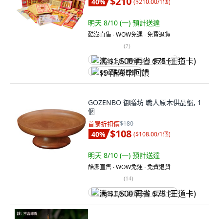
$210
40
%
(
$210.00/1個
)
明天 8/10 (一)
預計送達
酷澎直售 ∙ WOW免運 ∙ 免費退貨
(
7
)
满 $1,500 再省 $75 (王道卡)
$9 酷澎幣回饋
GOZENBO 御膳坊 職人原木供品盤, 1
個
首購折扣價
$180
$108
40
%
(
$108.00/1個
)
明天 8/10 (一)
預計送達
酷澎直售 ∙ WOW免運 ∙ 免費退貨
(
14
)
满 $1,500 再省 $75 (王道卡)