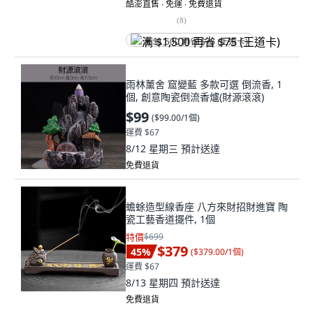
酷澎直售 ∙ 免運 ∙ 免費退貨
(
8
)
满 $1,500 再省 $75 (王道卡)
雨林薰舍 窟變藍 多款可選 倒流香, 1
個, 創意陶瓷倒流香爐(財源滾滾)
$99
(
$99.00/1個
)
運費 $67
8/12 星期三
預計送達
免費退貨
蟾蜍造型線香座 八方來財招財進寶 陶
瓷工藝香道擺件, 1個
特價
$699
$379
45
%
(
$379.00/1個
)
運費 $67
8/13 星期四
預計送達
免費退貨