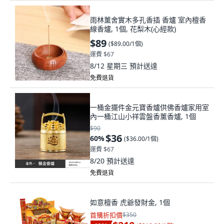
雨林薰舍實木多孔香插 香爐 室內檀香
線香爐, 1個, 花梨木(心經款)
$89
(
$89.00/1個
)
運費 $67
8/12 星期三
預計送達
免費退貨
一桶金擺件金元寶香爐供佛香爐家用室
內一桶江山小祥雲盤香薰香爐, 1個
$90
$36
60
%
(
$36.00/1個
)
運費 $67
8/20
預計送達
免費退貨
如意檀香 虎爺發財金, 1個
首購折扣價
$350