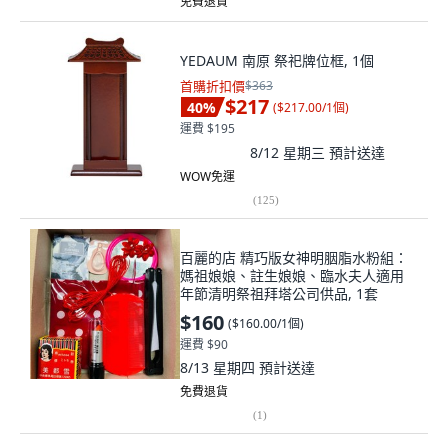
免費退貨
YEDAUM 南原 祭祀牌位框, 1個
首購折扣價
$363
$217
40
%
(
$217.00/1個
)
運費 $195
8/12 星期三
預計送達
WOW免運
(
125
)
百麗的店 精巧版女神明胭脂水粉組：
媽祖娘娘、註生娘娘、臨水夫人適用
年節清明祭祖拜塔公司供品, 1套
$160
(
$160.00/1個
)
運費 $90
8/13 星期四
預計送達
免費退貨
(
1
)