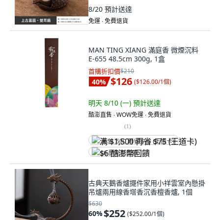
8/20
預計送達
免運 ∙ 免費退貨
MAN TING XIANG 滿庭香 微煙沉料
E-655 48.5cm 300g, 1盒
首購折扣價
$210
$126
40
%
(
$126.00/1個
)
明天 8/10 (一)
預計送達
酷澎直售 ∙ WOW免運 ∙ 免費退貨
(
1
)
满 $1,500 再省 $75 (王道卡)
$6 酷澎幣回饋
古典天鵝香爐擺件家用小祥雲室內懸掛
吊爐兩用線香塔香沉香檀香爐, 1個
$630
$252
60
%
(
$252.00/1個
)