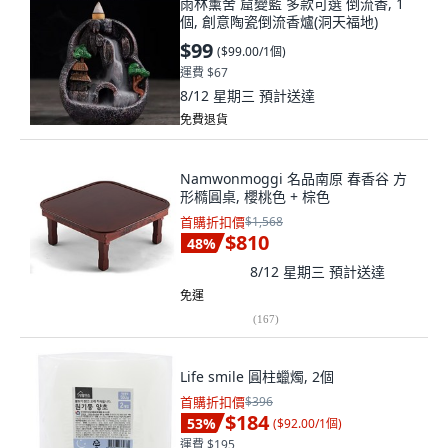
雨林薰舍 窟變藍 多款可選 倒流香, 1
個, 創意陶瓷倒流香爐(洞天福地)
$99
(
$99.00/1個
)
運費 $67
8/12 星期三
預計送達
免費退貨
Namwonmoggi 名品南原 春香谷 方
形橢圓桌, 櫻桃色 + 棕色
首購折扣價
$1,568
$810
48
%
8/12 星期三
預計送達
免運
(
167
)
Life smile 圓柱蠟燭, 2個
首購折扣價
$396
$184
53
%
(
$92.00/1個
)
運費 $195