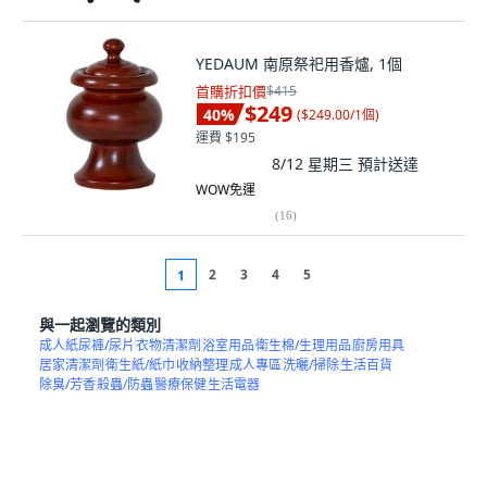
YEDAUM 南原祭祀用香爐, 1個
首購折扣價
$415
$249
40
%
(
$249.00/1個
)
運費 $195
8/12 星期三
預計送達
WOW免運
(
16
)
2
3
4
5
1
與一起瀏覽的類別
成人紙尿褲/尿片
衣物清潔劑
浴室用品
衛生棉/生理用品
廚房用具
居家清潔劑
衛生紙/紙巾
收納整理
成人專區
洗曬/掃除
生活百貨
除臭/芳香
殺蟲/防蟲
醫療保健
生活電器