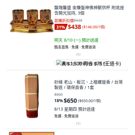
馥瑰馨盛 金賺盤神佛神獸供杯 附底座
含開光加持, 3個
首購折扣價
$638
$438
31
%
(
$146.00/1個
)
明天 8/10 (一)
預計送達
酷澎直售 ∙ 免運 ∙ 免費退貨
(
5
)
满 $1,500 再省 $75 (王道卡)
妙緣 老山、板沉、上檀螺旋香 / 台灣
製造 / 環保貢香 / 1套
$800
$650
18
%
(
$650.00/1個
)
8/13 星期四
預計送達
免運 ∙ 免費退貨
(
1
)