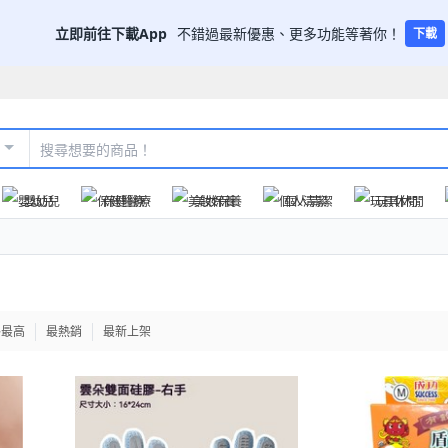
立即前往下載App
不錯過最新優惠、更多功能等著你！
下載
嬰幼兒
保健醫療
美妝保養
個人清潔
玩具休閒
格最高
最熱銷
最新上架