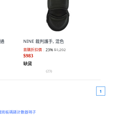
女通
NINE 裁判護手, 混色
首購折扣價
23
%
$1,292
$983
缺貨
(
23
)
1
戰術板
碼錶
計數器
哨子