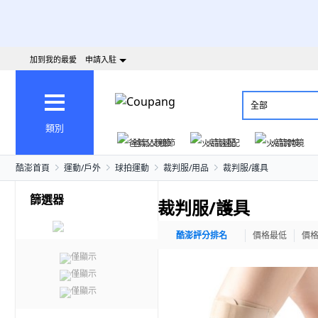
加到我的最愛
申請入駐
全部
類別
爸氣父親節
火箭速配
火箭跨境
酷澎首頁
運動/戶外
球拍運動
裁判服/用品
裁判服/護具
篩選器
裁判服/護具
酷澎評分排名
價格最低
價
僅顯示
僅顯示
僅顯示