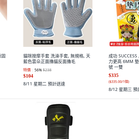
重固
貓咪按摩手套 洗澡手套, 無規格, 天
成功 SUCCES
藍色雲朵正面擼貓反面擼毛
力更高 6MM 墊
號 一雙
特價
56
%
$238
$335
$104
(
$335.00/1個
)
8/11 星期二
預計送達
8/12 星期三
預