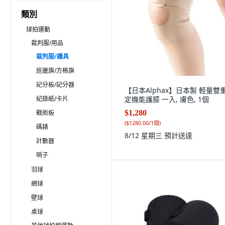
類別
球拍運動
裁判服/用品
裁判服/護具
巡邊旗/方格旗
記分板/記分器
【日本Alphax】日本製 輕量雙
紀錄紙/卡片
定機能護膝 一入, 膚色, 1個
戰術板
$1,280
(
$1280.00/1個
)
碼錶
8/12 星期三
預計送達
計數器
哨子
羽球
網球
壁球
桌球