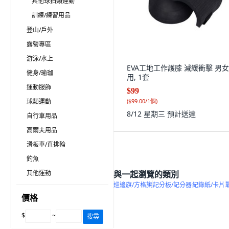
其他球拍類運動
訓練/練習用品
登山/戶外
露營專區
游泳/水上
EVA工地工作護膝 減緩衝擊 男
健身/瑜珈
用, 1套
運動服飾
$99
球類運動
(
$99.00/1個
)
8/12 星期三
預計送達
自行車用品
高爾夫用品
滑板車/直排輪
釣魚
其他運動
與一起瀏覽的類別
巡邊旗/方格旗
記分板/記分器
紀錄紙/卡片
價格
$
~
搜尋