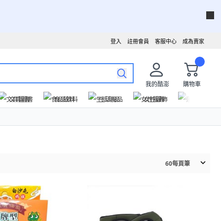
登入
註冊會員
客服中心
成為賣家
我的酷澎
購物車
文具圖書
食品飲料
生活用品
女性服飾
運動戶外
60
每頁筆