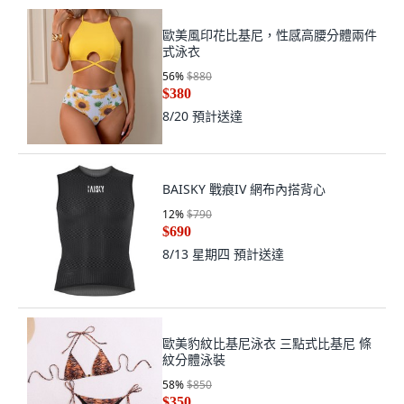
歐美風印花比基尼，性感高腰分體兩件
式泳衣
56
%
$880
$380
8/20
預計送達
BAISKY 戰痕IV 網布內搭背心
12
%
$790
$690
8/13 星期四
預計送達
歐美豹紋比基尼泳衣 三點式比基尼 條
紋分體泳裝
58
%
$850
$350