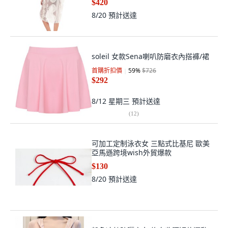
$420
8/20
預計送達
soleil 女款Sena喇叭防磨衣內搭褲/裙
首購折扣價
59
%
$726
$292
8/12 星期三
預計送達
(
12
)
可加工定制泳衣女 三點式比基尼 歐美
亞馬遜跨境wish外貿爆款
$130
8/20
預計送達