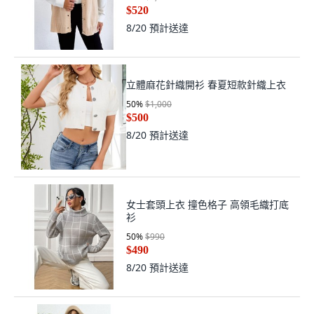
$520
8/20
預計送達
立體麻花針織開衫 春夏短款針織上衣
50
%
$1,000
$500
8/20
預計送達
女士套頭上衣 撞色格子 高領毛織打底
衫
50
%
$990
$490
8/20
預計送達