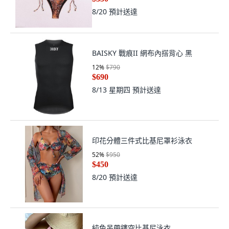
8/20
預計送達
BAISKY 戰痕II 網布內搭背心 黑
12
%
$790
$690
8/13 星期四
預計送達
印花分體三件式比基尼罩衫泳衣
52
%
$950
$450
8/20
預計送達
純色吊帶鏤空比基尼泳衣