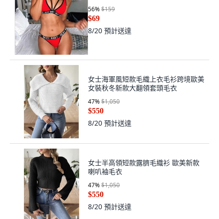
56
%
$159
$69
8/20
預計送達
女士海軍風短款毛織上衣毛衫跨境歐美
女裝秋冬新款大翻領套頭毛衣
47
%
$1,050
$550
8/20
預計送達
女士半高領短款露臍毛織衫 歐美新款
喇叭袖毛衣
47
%
$1,050
$550
8/20
預計送達