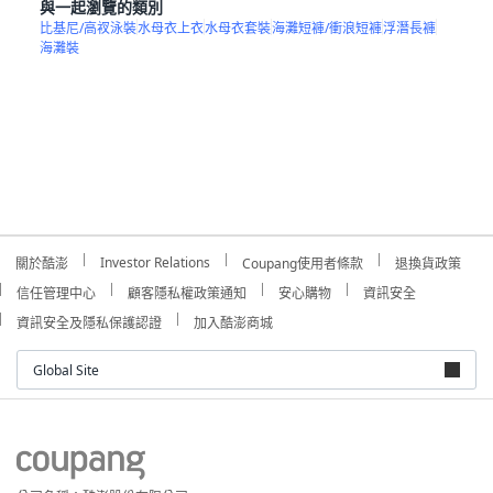
與一起瀏覽的類別
比基尼/高衩泳裝
水母衣上衣
水母衣套裝
海灘短褲/衝浪短褲
浮潛長褲
海灘裝
Investor Relations
關於酷澎
Coupang使用者條款
退換貨政策
信任管理中心
顧客隱私權政策通知
安心購物
資訊安全
資訊安全及隱私保護認證
加入酷澎商城
Global Site