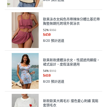
歐美泳衣女純色吊帶辣妹分體比基尼帶
胸墊無鋼托跨境外貿泳衣
52
%
$950
$450
8/20
預計送達
歐美新款連體泳衣女，性感遮肉顯瘦，
裙式設計，度假溫泉適用
54
%
$910
$410
8/20
預計送達
新款歐美大碼毛衫 撞色愛心刺繡 寬鬆
套頭毛衣