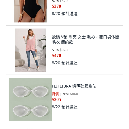
57
%
$870
$370
8/20
預計送達
歐碼 V領 馬夾 女士 毛衫，雙口袋休閒
毛衣 簡約款
51
%
$970
$470
8/20
預計送達
FEIFEIBRA 透明硅膠胸貼
特價
76
%
$860
$205
8/22
預計送達