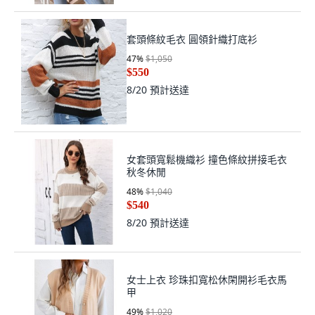
套頭條紋毛衣 圓領針織打底衫
47
%
$1,050
$550
8/20
預計送達
女套頭寬鬆機織衫 撞色條紋拼接毛衣
秋冬休閒
48
%
$1,040
$540
8/20
預計送達
女士上衣 珍珠扣寬松休閑開衫毛衣馬
甲
49
%
$1,020