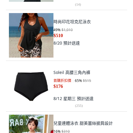
(
14
)
時尚印花坦克尼泳衣
49
%
$1,010
$510
8/20
預計送達
Soleil 高腰三角內褲
首購折扣價
65
%
$515
$176
8/12 星期三
預計送達
(
255
)
兒童連體泳衣 甜美蕾絲披肩設計
16
%
$310