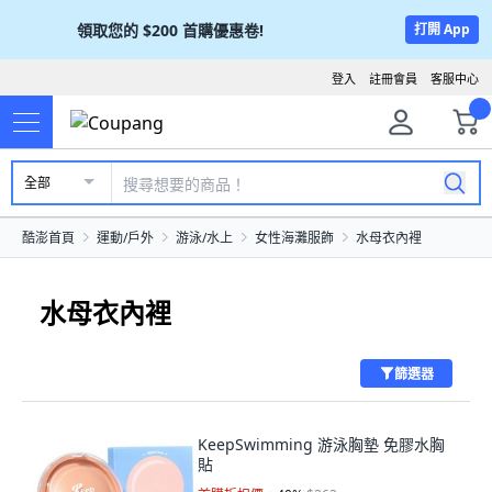
領取您的
$200
首購優惠卷!
打開 App
登入
註冊會員
客服中心
全部
酷澎首頁
運動/戶外
游泳/水上
女性海灘服飾
水母衣內裡
水母衣內裡
篩選器
KeepSwimming 游泳胸墊 免膠水胸
貼