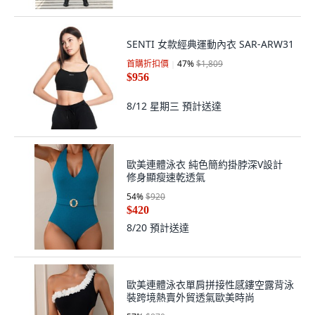
SENTI 女款經典運動內衣 SAR-ARW31
首購折扣價
47
%
$1,809
$956
8/12 星期三
預計送達
歐美連體泳衣 純色簡約掛脖深V設計
修身顯瘦速乾透氣
54
%
$920
$420
8/20
預計送達
歐美連體泳衣單肩拼接性感鏤空露背泳
裝跨境熱賣外貿透氣歐美時尚