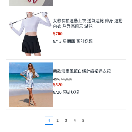
女款長袖運動上衣 透氣速乾 修身 運動
內衣 戶外高爾夫 游泳
$700
8/13 星期四
預計送達
新款海軍風藍白條針織裙連衣裙
49
%
$1,020
$520
8/20
預計送達
2
3
4
5
1