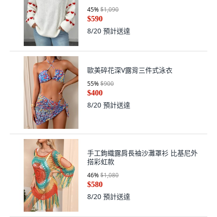
45
%
$1,090
$590
8/20
預計送達
歐美碎花深V露背三件式泳衣
55
%
$900
$400
8/20
預計送達
手工鉤織露肩長袖沙灘罩衫 比基尼外
搭彩虹款
46
%
$1,080
$580
8/20
預計送達