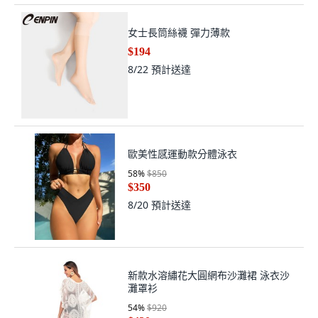
女士長筒絲襪 彈力薄款
$194
8/22
預計送達
歐美性感運動款分體泳衣
58
%
$850
$350
8/20
預計送達
新款水溶繡花大圓網布沙灘裙 泳衣沙
灘罩衫
54
%
$920