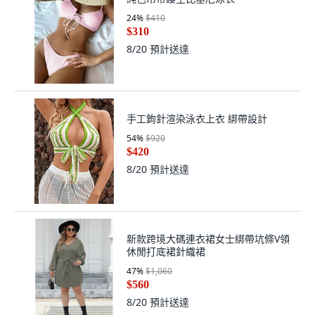
24
%
$410
$310
8/20
預計送達
手工鉤針渲染泳衣上衣 綁帶設計
54
%
$920
$420
8/20
預計送達
新款跨境大碼連衣裙女士綁帶坑條V領
休閒打底裙針織裙
47
%
$1,060
$560
8/20
預計送達