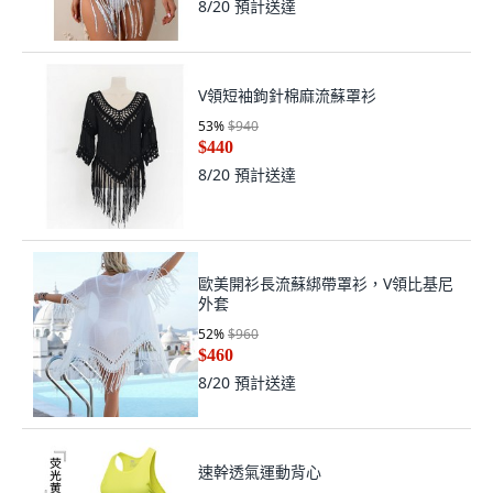
8/20
預計送達
V領短袖鉤針棉麻流蘇罩衫
53
%
$940
$440
8/20
預計送達
歐美開衫長流蘇綁帶罩衫，V領比基尼
外套
52
%
$960
$460
8/20
預計送達
速幹透氣運動背心