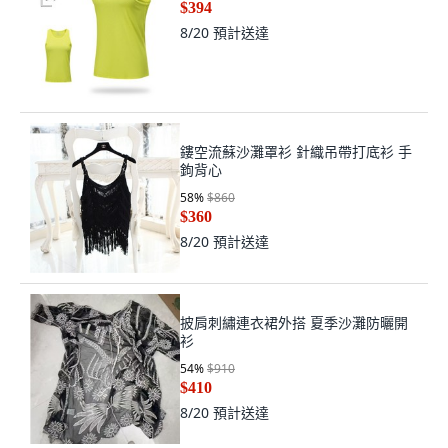
$394
8/20
預計送達
鏤空流蘇沙灘罩衫 針織吊帶打底衫 手
鉤背心
58
%
$860
$360
8/20
預計送達
披肩刺繡連衣裙外搭 夏季沙灘防曬開
衫
54
%
$910
$410
8/20
預計送達