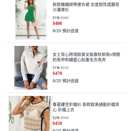
新款機織綁帶連衣裙 女度假性感露背
沙灘罩衫
51
%
$980
$480
8/20
預計送達
女士背心跨境歐美女裝春秋新款v領簡
約馬甲刺繡愛心貼畫毛衣馬夾
51
%
$970
$470
8/20
預計送達
春夏鏤空針織衫 新款歐美通勤針織背
心 針織上衣
52
%
$950
$450
8/20
預計送達