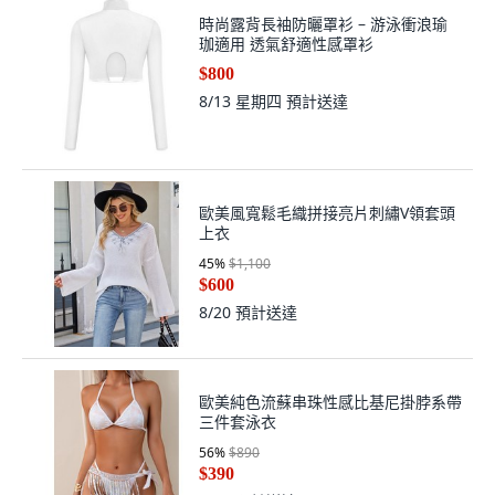
時尚露背長袖防曬罩衫 – 游泳衝浪瑜
珈適用 透氣舒適性感罩衫
$800
8/13 星期四
預計送達
歐美風寬鬆毛織拼接亮片刺繡V領套頭
上衣
45
%
$1,100
$600
8/20
預計送達
歐美純色流蘇串珠性感比基尼掛脖系帶
三件套泳衣
56
%
$890
$390