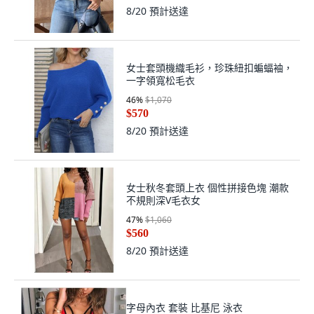
8/20
預計送達
女士套頭機織毛衫，珍珠紐扣蝙蝠袖，
一字領寬松毛衣
46
%
$1,070
$570
8/20
預計送達
女士秋冬套頭上衣 個性拼接色塊 潮款
不規則深V毛衣女
47
%
$1,060
$560
8/20
預計送達
字母內衣 套裝 比基尼 泳衣