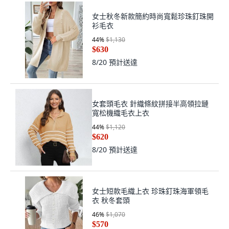
女士秋冬新款簡約時尚寬鬆珍珠釘珠開
衫毛衣
44
%
$1,130
$630
8/20
預計送達
女套頭毛衣 針織條紋拼接半高領拉鏈
寬松機織毛衣上衣
44
%
$1,120
$620
8/20
預計送達
女士短款毛織上衣 珍珠釘珠海軍領毛
衣 秋冬套頭
46
%
$1,070
$570