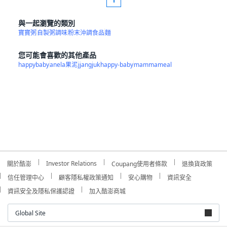
1
與一起瀏覽的類別
寶寶粥
自製粥調味
粉末沖調食品
麵
您可能會喜歡的其他產品
happybaby
anela果泥
jjangjuk
happy-baby
mammameal
Investor Relations
關於酷澎
Coupang使用者條款
退換貨政策
信任管理中心
顧客隱私權政策通知
安心購物
資訊安全
資訊安全及隱私保護認證
加入酷澎商城
Global Site