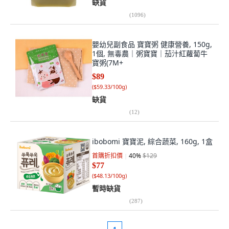
缺貨
(
1096
)
嬰幼兒副食品 寶寶粥 健康營養, 150g,
1個, 無毒農｜粥寶寶｜茄汁紅蘿蔔牛
寶粥(7M+
$89
(
$59.33/100g
)
缺貨
(
12
)
ibobomi 寶寶泥, 綜合蔬菜, 160g, 1盒
首購折扣價
40
%
$129
$77
(
$48.13/100g
)
暫時缺貨
(
287
)