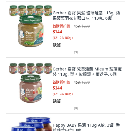
Gerber 嘉寶 果泥 玻璃罐裝 113g, 蘋
果菠菜羽衣甘藍口味, 113克, 6罐
首購折扣價
46
%
$270
$144
(
$21.24/100g
)
缺貨
(
9
)
Gerber 嘉寶 兒童液體 Mieum 玻璃罐
裝 113g, 梨 + 紫蘿蔔 + 覆盆子, 6個
首購折扣價
46
%
$270
$144
(
$21.24/100g
)
缺貨
(
8
)
Happy BABY 果泥 113g A款, 3罐, 香
蕉藍莓田菜口味