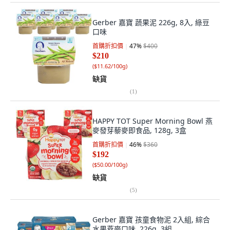
Gerber 嘉寶 蔬果泥 226g, 8入, 綠豆
口味
首購折扣價
47
%
$400
$210
(
$11.62/100g
)
缺貨
(
1
)
HAPPY TOT Super Morning Bowl 燕
麥發芽藜麥即食品, 128g, 3盒
首購折扣價
46
%
$360
$192
(
$50.00/100g
)
缺貨
(
5
)
Gerber 嘉寶 孩童食物泥 2入組, 綜合
水果燕麥口味, 226g, 3組