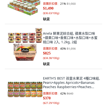
首購折扣價
21
%
$1,900
$1,490
(
$36.63/100g
)
缺貨
Anela 鮮果泥綜合組, 蘋果水梨口味
+蘋果口味+香蕉口味+水梨口味+水蜜
桃口味 2入, 1.2kg, 2組
首購折扣價
40
%
$1,396
$825
(
$34.38/100g
)
缺貨
EARTH'S BEST 孩童水果泥 4種口味組,
Pears+Apples Apricots+Bananas
Peaches Raspberries+Peaches
Oatmeal Bananas, 1組
首購折扣價
42
%
$640
$370
(
$27.29/100g
)