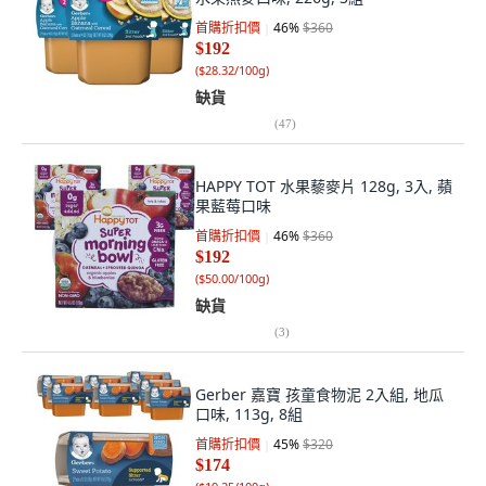
首購折扣價
46
%
$360
$192
(
$28.32/100g
)
缺貨
(
47
)
HAPPY TOT 水果藜麥片 128g, 3入, 蘋
果藍莓口味
首購折扣價
46
%
$360
$192
(
$50.00/100g
)
缺貨
(
3
)
Gerber 嘉寶 孩童食物泥 2入組, 地瓜
口味, 113g, 8組
首購折扣價
45
%
$320
$174