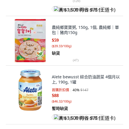
(
120
)
满 $1,500 再省 $75 (王道卡)
農純鄉寶寶粥, 150g, 1個, 農純鄉｜單
包｜豬肉150g
$59
(
$39.33/100g
)
缺貨
(
47
)
Alete bewusst 綜合奶油蔬菜 4個月以
上, 190g, 1罐
首購折扣價
40
%
$147
$88
(
$46.32/100g
)
暫時缺貨
满 $1,500 再省 $75 (王道卡)