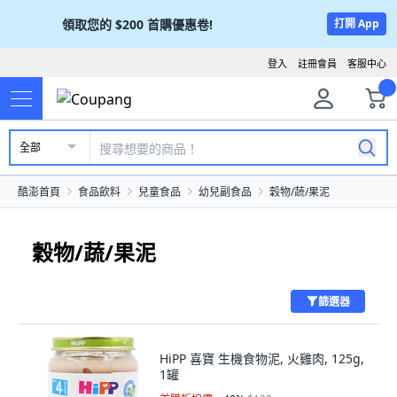
領取您的
$200
首購優惠卷!
打開 App
登入
註冊會員
客服中心
全部
酷澎首頁
食品飲料
兒童食品
幼兒副食品
穀物/蔬/果泥
穀物/蔬/果泥
篩選器
HiPP 喜寶 生機食物泥, 火雞肉, 125g,
1罐