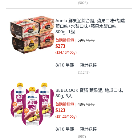
(
5026
)
Anela 鮮果泥綜合組, 蘋果口味+胡蘿
蔔口味+水梨口味+蘋果水梨口味,
800g, 1組
首購折扣價
59
%
$670
$273
(
$34.13/100g
)
8/10 星期一
預計送達
(
11249
)
BEBECOOK 寶膳 蔬果泥, 地瓜口味,
80g, 3入
首購折扣價
48
%
$240
$123
(
$51.25/100g
)
8/10 星期一
預計送達
(
987
)