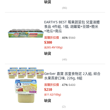
缺貨
(
86
)
EARTH'S BEST 莓果蔬菜包 兒童液體
食品 4件組, 1個, 胡蘿蔔+豆類+糙米
+地瓜+南瓜
首購折扣價
46
%
$560
$300
(
$265.49/100g
)
缺貨
(
40
)
Gerber 嘉寶 孩童食物泥 2入組, 綜合
水果燕麥口味, 226g, 8組
首購折扣價
47
%
$400
$210
(
$11.62/100g
)
缺貨
(
2
)