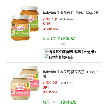
babybio 生機甜薯泥, 甜薯, 130g, 2罐
首購折扣價
40
%
$175
$105
(
$40.39/100g
)
明天 8/7 (五)
預計送達
(
74
)
满 $1,500 再省 $75 (王道卡)
$8 酷澎幣回饋
babybio 生機果泥 蘋果香蕉, 130g, 2
罐
首購折扣價
40
%
$158
$94
(
$36.15/100g
)
明天 8/7 (五)
預計送達