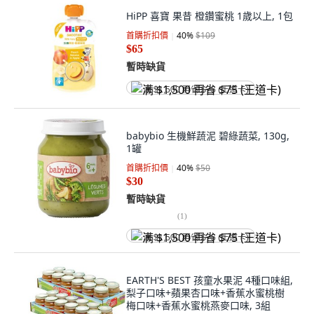
HiPP 喜寶 果昔 橙鑽蜜桃 1歲以上, 1包
首購折扣價
40
%
$109
$65
暫時缺貨
满 $1,500 再省 $75 (王道卡)
babybio 生機鮮蔬泥 碧綠蔬菜, 130g,
1罐
首購折扣價
40
%
$50
$30
暫時缺貨
(
1
)
满 $1,500 再省 $75 (王道卡)
EARTH'S BEST 孩童水果泥 4種口味組,
梨子口味+蘋果杏口味+香蕉水蜜桃樹
梅口味+香蕉水蜜桃燕麥口味, 3組