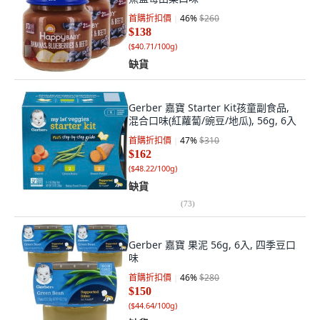
首購折扣價
46
%
$260
$138
(
$40.71/100g
)
缺貨
Gerber 嘉寶 Starter Kit孩童副食品,
混合口味(紅蘿蔔/豌豆/地瓜), 56g, 6入
首購折扣價
47
%
$310
$162
(
$48.22/100g
)
缺貨
(
73
)
Gerber 嘉寶 果泥 56g, 6入, 四季豆口
味
首購折扣價
46
%
$280
$150
(
$44.64/100g
)