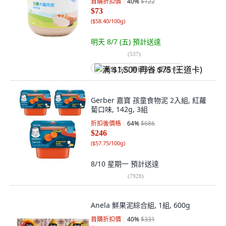
首購折扣價
40
%
$122
$73
(
$58.40/100g
)
明天 8/7 (五)
預計送達
(
537
)
满 $1,500 再省 $75 (王道卡)
Gerber 嘉寶 孩童食物泥 2入組, 紅蘿
蔔口味, 142g, 3組
折扣後價格
64
%
$686
$246
(
$57.75/100g
)
8/10 星期一
預計送達
(
7928
)
Anela 鮮果泥綜合組, 1組, 600g
首購折扣價
40
%
$331