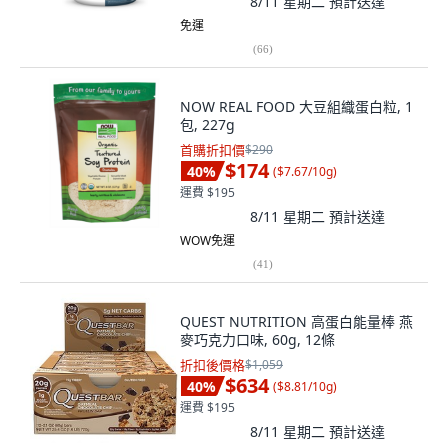
8/11 星期二
預計送達
免運
(
66
)
NOW REAL FOOD 大豆組織蛋白粒, 1
包, 227g
首購折扣價
$290
$174
40
%
(
$7.67/10g
)
運費 $195
8/11 星期二
預計送達
WOW免運
(
41
)
QUEST NUTRITION 高蛋白能量棒 燕
麥巧克力口味, 60g, 12條
折扣後價格
$1,059
$634
40
%
(
$8.81/10g
)
運費 $195
8/11 星期二
預計送達