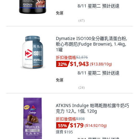
8/11 星期二
預計送達
免運
(
47
)
Dymatize ISO100全分離乳清蛋白粉,
軟心布朗尼(Fudge Brownie), 1.4kg,
1罐
折扣後價格
$2,876
$1,943
32
%
(
$13.88/10g
)
8/11 星期二
預計送達
免運
(
24
)
ATKINS Indulge 帕瑪乾酪松露牛奶巧
克力 12入, 1個, 120g
折扣後價格
$398
$179
55
%
(
$14.92/10g
)
運費 $195