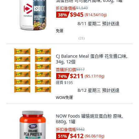
清蛋白粉 可可脆片風味, 650g, 1罐
折扣後價格
$1,549
$945
38
%
(
$14.54/10g
)
8/11 星期二
預計送達
免運
(
21
)
CJ Balance Meal 蛋白棒 花生醬口味,
34g, 12個
首購折扣價
$817
$211
74
%
(
$5.17/10g
)
運費 $195
8/12 星期三
預計送達
WOW免運
NOW Foods 罐裝豌豆蛋白粉 原味,
680g, 1罐
折扣後價格
$842
$412
51
%
(
$6.06/10g
)