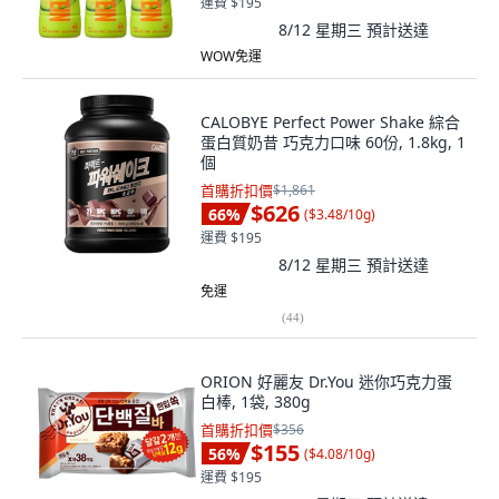
運費 $195
8/12 星期三
預計送達
WOW免運
CALOBYE Perfect Power Shake 綜合
蛋白質奶昔 巧克力口味 60份, 1.8kg, 1
個
首購折扣價
$1,861
$626
66
%
(
$3.48/10g
)
運費 $195
8/12 星期三
預計送達
免運
(
44
)
ORION 好麗友 Dr.You 迷你巧克力蛋
白棒, 1袋, 380g
首購折扣價
$356
$155
56
%
(
$4.08/10g
)
運費 $195