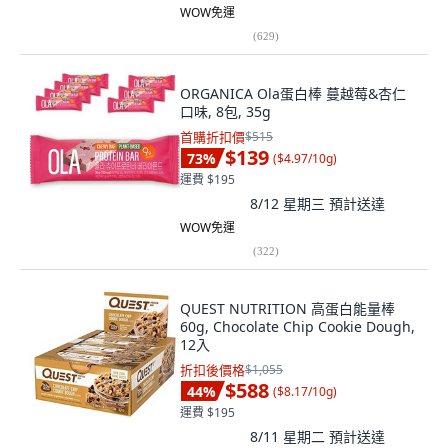
WOW免運
(
629
)
ORGANICA Ola蛋白棒 蔓越莓&杏仁
口味, 8包, 35g
首購折扣價
$515
$139
73
%
(
$4.97/10g
)
運費 $195
8/12 星期三
預計送達
WOW免運
(
322
)
QUEST NUTRITION 高蛋白能量棒
60g, Chocolate Chip Cookie Dough,
12入
折扣後價格
$1,055
$588
44
%
(
$8.17/10g
)
運費 $195
8/11 星期二
預計送達