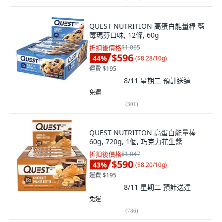
QUEST NUTRITION 高蛋白能量棒 藍
莓瑪芬口味, 12條, 60g
折扣後價格
$1,065
$596
44
%
(
$8.28/10g
)
運費 $195
8/11 星期二
預計送達
免運
(
301
)
QUEST NUTRITION 高蛋白能量棒
60g, 720g, 1個, 巧克力花生醬
折扣後價格
$1,047
$590
43
%
(
$8.20/10g
)
運費 $195
8/11 星期二
預計送達
免運
(
786
)