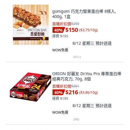
gomgom 巧克力堅果蛋白棒 8條入,
400g, 1盒
首購折扣價
$250
$150
40
%
(
$3.75/10g
)
運費 $195
8/12 星期三
預計送達
WOW免運
(
611
)
ORION 好麗友 Dr.You Pro 專業蛋白棒
經典巧克力, 70g, 8個
首購折扣價
$361
$216
40
%
(
$3.86/10g
)
運費 $195
8/12 星期三
預計送達
WOW免運
(
96
)