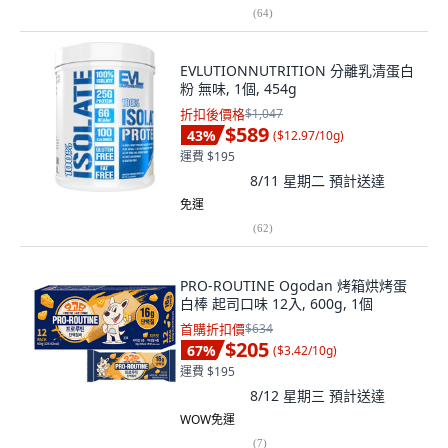
(
64
)
EVLUTIONNUTRITION 分離乳清蛋白
粉 無味, 1個, 454g
折扣後價格
$1,047
$589
43
%
(
$12.97/10g
)
運費 $195
8/11 星期二
預計送達
免運
(
62
)
PRO-ROUTINE Ogodan 烤箱烘烤蛋
白棒 起司口味 12入, 600g, 1個
首購折扣價
$634
$205
67
%
(
$3.42/10g
)
運費 $195
8/12 星期三
預計送達
WOW免運
(
7
)