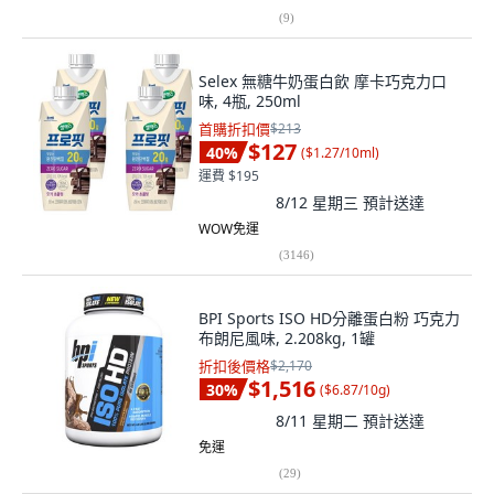
(
9
)
Selex 無糖牛奶蛋白飲 摩卡巧克力口
味, 4瓶, 250ml
首購折扣價
$213
$127
40
%
(
$1.27/10ml
)
運費 $195
8/12 星期三
預計送達
WOW免運
(
3146
)
BPI Sports ISO HD分離蛋白粉 巧克力
布朗尼風味, 2.208kg, 1罐
折扣後價格
$2,170
$1,516
30
%
(
$6.87/10g
)
8/11 星期二
預計送達
免運
(
29
)