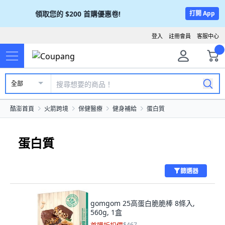
領取您的
$200
首購優惠卷!
打開 App
登入
註冊會員
客服中心
全部
酷澎首頁
火箭跨境
保健醫療
健身補給
蛋白質
蛋白質
篩選器
gomgom 25高蛋白脆脆棒 8條入,
560g, 1盒
$467