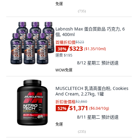
免運
(
735
)
Labnosh Max 蛋白質飲品 巧克力, 6
個, 400ml
首購折扣價
$523
$323
38
%
(
$1.35/10ml
)
運費 $195
8/12 星期三
預計送達
WOW免運
MUSCLETECH 乳清高蛋白粉, Cookies
And Cream, 2.27kg, 1罐
折扣後價格
$2,860
$1,371
52
%
(
$6.04/10g
)
8/11 星期二
預計送達
免運
(
235
)