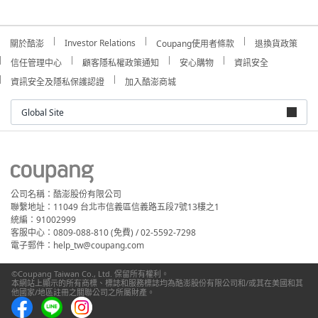
Investor Relations
關於酷澎
Coupang使用者條款
退換貨政策
信任管理中心
顧客隱私權政策通知
安心購物
資訊安全
資訊安全及隱私保護認證
加入酷澎商城
Global Site
公司名稱：酷澎股份有限公司
聯繫地址：11049 台北市信義區信義路五段7號13樓之1
統編：91002999
客服中心：0809-088-810 (免費) / 02-5592-7298
電子郵件：help_tw@coupang.com
©Coupang Taiwan Co., Ltd. 保留所有權利。
本網站上顯示的所有商標、標誌和服務標誌均為酷澎股份有限公司和/或其在美國和其
他國家/地區註冊之關聯公司之所屬財產。