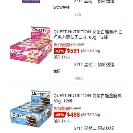
8/11 星期二
預計送達
WOW免運
(
13
)
QUEST NUTRITION 高蛋白能量棒 白
巧克力覆盆子口味, 60g, 12條
折扣後價格
$1,050
$591
43
%
(
$8.21/10g
)
運費 $195
8/11 星期二
預計送達
免運
(
980
)
QUEST NUTRITION 高蛋白能量脆棒,
60g, 12條
折扣後價格
$940
$488
48
%
(
$6.78/10g
)
運費 $195
8/11 星期二
預計送達