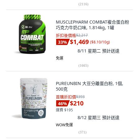
(
2116
)
MUSCLEPHARM COMBAT複合蛋白粉
巧克力牛奶口味, 1.814kg, 1罐
折扣後價格
$2,217
$1,469
33
%
(
$8.10/10g
)
8/11 星期二
預計送達
免運
(
1665
)
PUREUNBIN 大豆分離蛋白粉, 1個,
500克
首購折扣價
$393
$210
46
%
運費 $195
8/12 星期三
預計送達
WOW免運
(
371
)