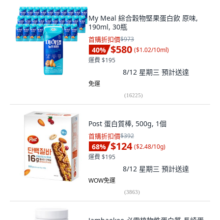
My Meal 綜合穀物堅果蛋白飲 原味,
190ml, 30瓶
首購折扣價
$973
$580
40
%
(
$1.02/10ml
)
運費 $195
8/12 星期三
預計送達
免運
(
16225
)
Post 蛋白質棒, 500g, 1個
首購折扣價
$392
$124
68
%
(
$2.48/10g
)
運費 $195
8/12 星期三
預計送達
WOW免運
(
3863
)