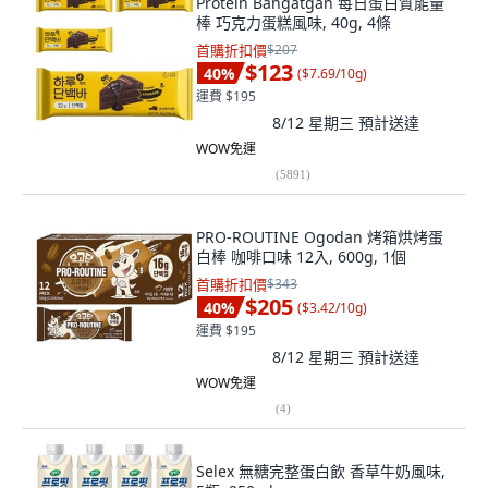
Protein Bangatgan 每日蛋白質能量
棒 巧克力蛋糕風味, 40g, 4條
首購折扣價
$207
$123
40
%
(
$7.69/10g
)
運費 $195
8/12 星期三
預計送達
WOW免運
(
5891
)
PRO-ROUTINE Ogodan 烤箱烘烤蛋
白棒 咖啡口味 12入, 600g, 1個
首購折扣價
$343
$205
40
%
(
$3.42/10g
)
運費 $195
8/12 星期三
預計送達
WOW免運
(
4
)
Selex 無糖完整蛋白飲 香草牛奶風味,