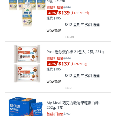
5瓶, 250ml
首購折扣價
$232
$139
40
%
(
$1.11/10ml
)
運費 $195
8/12 星期三
預計送達
WOW免運
(
4390
)
Post 迷你蛋白棒 21包入, 2袋, 231g
首購折扣價
$272
$137
49
%
(
$2.97/10g
)
運費 $195
8/12 星期三
預計送達
WOW免運
(
530
)
My Meal 巧克力穀物果乾蛋白棒,
252g, 1盒
首購折扣價
$257