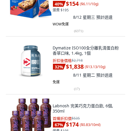
$154
40
%
(
$6.11/10g
)
運費 $195
8/12 星期三
預計送達
WOW免運
(
6371
)
Dymatize ISO100全分離乳清蛋白粉
香草口味, 1.4kg, 1個
折扣後價格
$2,718
$1,838
32
%
(
$13.13/10g
)
8/11 星期二
預計送達
免運
(
17
)
Labnosh 完美巧克力蛋白飲, 6個,
350ml
首購折扣價
$535
$174
67
%
(
$0.83/10ml
)
運費 $195