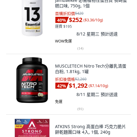
Jambaekee 必需植物性蛋白質 長崎蛋
糕口味, 750g, 1個
首購折扣價
$420
$252
40
%
(
$3.36/10g
)
運費 $195
8/12 星期三
預計送達
WOW免運
(
14
)
MUSCLETECH Nitro Tech分離乳清蛋
白粉, 1.81kg, 1罐
折扣後價格
$2,260
$1,292
42
%
(
$7.14/10g
)
8/11 星期二
預計送達
免運
(
91
)
ATKINS Strong 高蛋白棒 巧克力脆片
餅乾麵團口味 4入, 1個, 240g