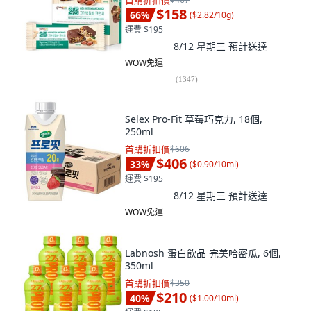
首購折扣價
$158
66
%
(
$2.82/10g
)
運費 $195
8/12 星期三
預計送達
WOW免運
(
1347
)
Selex Pro-Fit 草莓巧克力, 18個,
250ml
首購折扣價
$606
$406
33
%
(
$0.90/10ml
)
運費 $195
8/12 星期三
預計送達
WOW免運
Labnosh 蛋白飲品 完美哈密瓜, 6個,
350ml
首購折扣價
$350
$210
40
%
(
$1.00/10ml
)