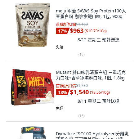
meiji 明治 SAVAS Soy Protein100大
豆蛋白粉 咖啡拿鐵口味, 1包, 900g
首購折扣價
$1,163
$963
17
%
(
$10.70/10g
)
8/12 星期三
預計送達
免運
(
18
)
Mutant 雙口味乳清蛋白組 三重巧克
力口味+香草冰淇淋口味, 1個, 1.8kg
首購折扣價
$1,780
$1,540
13
%
(
$8.56/10g
)
8/11 星期二
預計送達
免運
(
16
)
Dymatize ISO100 Hydrolyzed分離乳