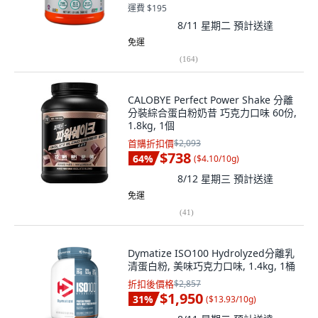
運費 $195
8/11 星期二
預計送達
免運
(
164
)
CALOBYE Perfect Power Shake 分離
分裝綜合蛋白粉奶昔 巧克力口味 60份,
1.8kg, 1個
首購折扣價
$2,093
$738
64
%
(
$4.10/10g
)
8/12 星期三
預計送達
免運
(
41
)
Dymatize ISO100 Hydrolyzed分離乳
清蛋白粉, 美味巧克力口味, 1.4kg, 1桶
折扣後價格
$2,857
$1,950
31
%
(
$13.93/10g
)