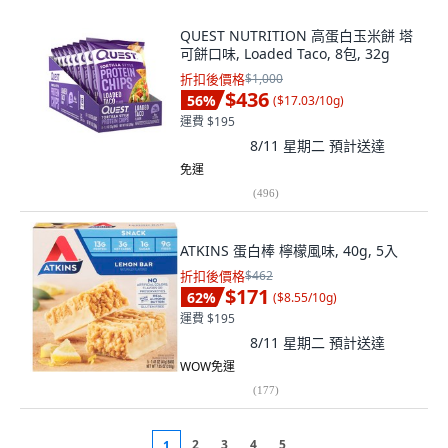
QUEST NUTRITION 高蛋白玉米餅 塔
可餅口味, Loaded Taco, 8包, 32g
折扣後價格
$1,000
$436
56
%
(
$17.03/10g
)
運費 $195
8/11 星期二
預計送達
免運
(
496
)
ATKINS 蛋白棒 檸檬風味, 40g, 5入
折扣後價格
$462
$171
62
%
(
$8.55/10g
)
運費 $195
8/11 星期二
預計送達
WOW免運
(
177
)
2
3
4
5
1