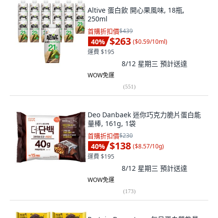
Altive 蛋白飲 開心果風味, 18瓶,
250ml
首購折扣價
$439
$263
40
%
(
$0.59/10ml
)
運費 $195
8/12 星期三
預計送達
WOW免運
(
551
)
Deo Danbaek 迷你巧克力脆片蛋白能
量棒, 161g, 1袋
首購折扣價
$230
$138
40
%
(
$8.57/10g
)
運費 $195
8/12 星期三
預計送達
WOW免運
(
173
)