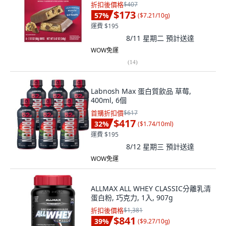
折扣後價格
$407
$173
57
%
(
$7.21/10g
)
運費 $195
8/11 星期二
預計送達
WOW免運
(
14
)
Labnosh Max 蛋白質飲品 草莓,
400ml, 6個
首購折扣價
$617
$417
32
%
(
$1.74/10ml
)
運費 $195
8/12 星期三
預計送達
WOW免運
ALLMAX ALL WHEY CLASSIC分離乳清
蛋白粉, 巧克力, 1入, 907g
折扣後價格
$1,381
$841
39
%
(
$9.27/10g
)