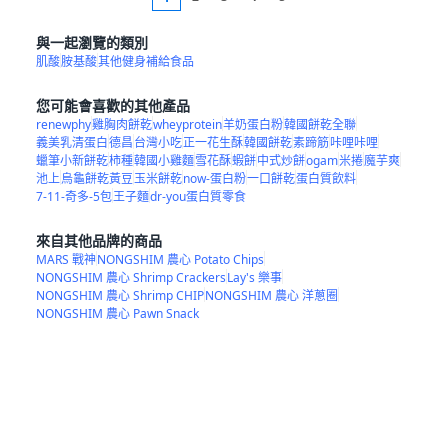
與一起瀏覽的類別
肌酸
胺基酸
其他健身補給食品
您可能會喜歡的其他產品
renewphy
雞胸肉餅乾
wheyprotein
羊奶蛋白粉
韓國餅乾全聯
義美乳清蛋白
德昌
台灣小吃
正一花生酥
韓國餅乾
素蹄筋
咔哩咔哩
蠟筆小新餅乾
柿種
韓國小雞麵
雪花酥
蝦餅
中式炒餅
ogam
米捲
魔芋爽
池上
烏龜餅乾黃豆
玉米餅乾
now-蛋白粉
一口餅乾
蛋白質飲料
7-11-奇多-5包
王子麵
dr-you蛋白質零食
來自其他品牌的商品
MARS 戰神
NONGSHIM 農心 Potato Chips
NONGSHIM 農心 Shrimp Crackers
Lay's 樂事
NONGSHIM 農心 Shrimp CHIP
NONGSHIM 農心 洋蔥圈
NONGSHIM 農心 Pawn Snack