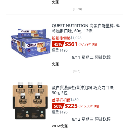
免運
(
1528
)
QUEST NUTRITION 高蛋白能量棒, 藍
莓脆餅口味, 60g, 12條
折扣後價格
$1,028
$561
45
%
(
$7.79/10g
)
運費 $195
8/11 星期二
預計送達
免運
(
422
)
蛋白質燕麥奶昔沖泡粉 巧克力口味,
30g, 5包
首購折扣價
$450
$225
50
%
(
$15.00/10g
)
運費 $195
8/12 星期三
預計送達
WOW免運