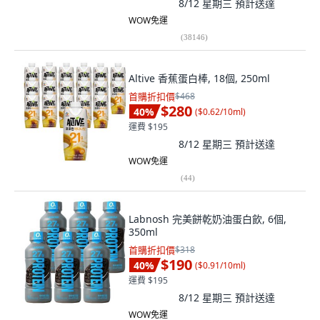
8/12 星期三
預計送達
WOW免運
(
38146
)
Altive 香蕉蛋白棒, 18個, 250ml
首購折扣價
$468
$280
40
%
(
$0.62/10ml
)
運費 $195
8/12 星期三
預計送達
WOW免運
(
44
)
Labnosh 完美餅乾奶油蛋白飲, 6個,
350ml
首購折扣價
$318
$190
40
%
(
$0.91/10ml
)
運費 $195
8/12 星期三
預計送達
WOW免運