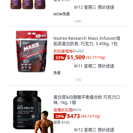
8/12 星期三
預計送達
WOW免運
(
48
)
Nutrex Research Mass Infusion增
肌高蛋白奶昔, 巧克力, 5.45kg, 1包
折扣後價格
$2,267
$1,509
33
%
(
$2.77/10g
)
8/11 星期二
預計送達
免運
(
73
)
蛋白質&白胺酸平衡複合粉 巧克力口
味, 1kg, 1個
首購折扣價
$673
$473
29
%
(
$4.73/10g
)
運費 $195
8/12 星期三
預計送達