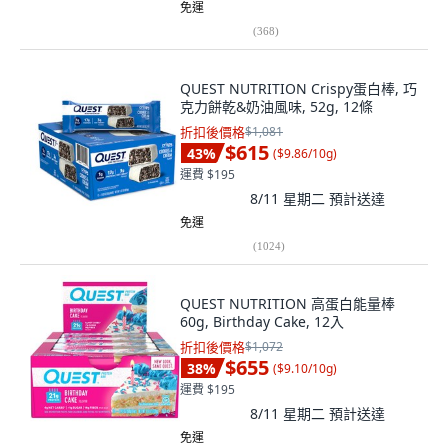
免運
(
368
)
QUEST NUTRITION Crispy蛋白棒, 巧
克力餅乾&奶油風味, 52g, 12條
折扣後價格
$1,081
$615
43
%
(
$9.86/10g
)
運費 $195
8/11 星期二
預計送達
免運
(
1024
)
QUEST NUTRITION 高蛋白能量棒
60g, Birthday Cake, 12入
折扣後價格
$1,072
$655
38
%
(
$9.10/10g
)
運費 $195
8/11 星期二
預計送達
免運