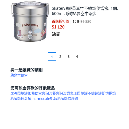
Skater超輕量真空不鏽鋼便當盒, 1個,
600ml, 哆啦A夢空中漫步
首購折扣價
15
%
$1,320
$1,120
缺貨
2
3
4
1
與一起瀏覽的類別
幼兒童便當
您可能會喜歡的其他產品
虎牌悶燒罐
加熱便當盒
保溫餐盒
保溫鍋
象印悶燒罐
不鏽鋼罐
悶燒提鍋
膳魔師保溫罐
thermocafe凱菲
膳魔師燜燒鍋