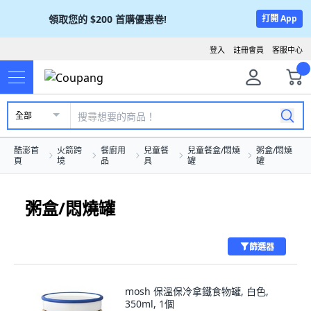
領取您的
$200
首購優惠卷!
打開 App
登入
註冊會員
客服中心
全部
酷澎首
火箭跨
餐廚用
兒童餐
兒童餐盒/悶燒
粥盒/悶燒
頁
境
品
具
罐
罐
粥盒/悶燒罐
篩選器
mosh 保溫保冷拿鐵食物罐, 白色,
350ml, 1個