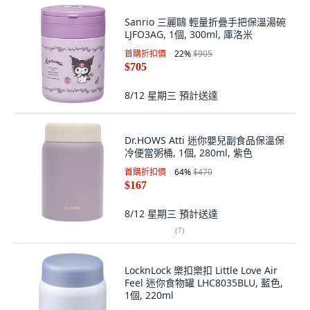
Sanrio 三麗鷗 輕量折疊手把保溫湯碗
LJFO3AG, 1個, 300ml, 庫洛米
首購折扣價
22
%
$905
$705
8/12 星期三
預計送達
Dr.HOWS Atti 迷你嬰兒副食品保溫保
冷便當粥桶, 1個, 280ml, 紫色
首購折扣價
64
%
$470
$167
8/12 星期三
預計送達
(
7
)
LocknLock 樂扣樂扣 Little Love Air
Feel 迷你食物罐 LHC8035BLU, 藍色,
1個, 220ml