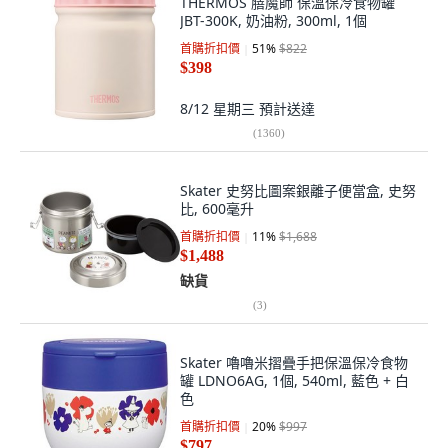
THERMOS 膳魔師 保溫保冷食物罐
JBT-300K, 奶油粉, 300ml, 1個
首購折扣價
51
%
$822
$398
8/12 星期三
預計送達
(
1360
)
Skater 史努比圖案銀離子便當盒, 史努
比, 600毫升
首購折扣價
11
%
$1,688
$1,488
缺貨
(
3
)
Skater 嚕嚕米摺疊手把保溫保冷食物
罐 LDNO6AG, 1個, 540ml, 藍色 + 白
色
首購折扣價
20
%
$997
$797