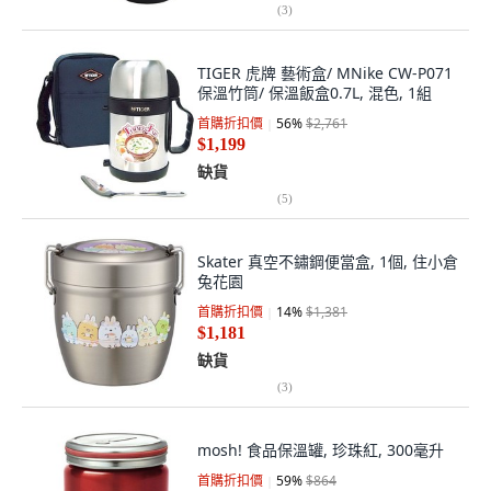
(
3
)
TIGER 虎牌 藝術盒/ MNike CW-P071
保溫竹筒/ 保溫飯盒0.7L, 混色, 1組
首購折扣價
56
%
$2,761
$1,199
缺貨
(
5
)
Skater 真空不鏽鋼便當盒, 1個, 住小倉
兔花園
首購折扣價
14
%
$1,381
$1,181
缺貨
(
3
)
mosh! 食品保溫罐, 珍珠紅, 300毫升
首購折扣價
59
%
$864