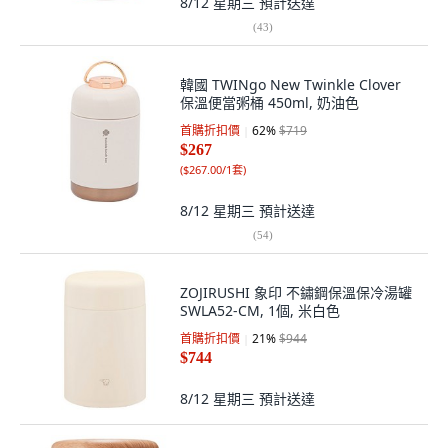
8/12 星期三
預計送達
(
43
)
韓國 TWINgo New Twinkle Clover
保溫便當粥桶 450ml, 奶油色
首購折扣價
62
%
$719
$267
(
$267.00/1套
)
8/12 星期三
預計送達
(
54
)
ZOJIRUSHI 象印 不鏽鋼保溫保冷湯罐
SWLA52-CM, 1個, 米白色
首購折扣價
21
%
$944
$744
8/12 星期三
預計送達