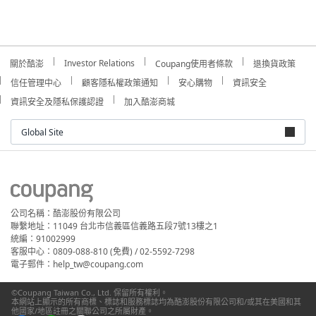
Investor Relations
關於酷澎
Coupang使用者條款
退換貨政策
信任管理中心
顧客隱私權政策通知
安心購物
資訊安全
資訊安全及隱私保護認證
加入酷澎商城
Global Site
公司名稱：酷澎股份有限公司
聯繫地址：11049 台北市信義區信義路五段7號13樓之1
統編：91002999
客服中心：0809-088-810 (免費) / 02-5592-7298
電子郵件：help_tw@coupang.com
©Coupang Taiwan Co., Ltd. 保留所有權利。
本網站上顯示的所有商標、標誌和服務標誌均為酷澎股份有限公司和/或其在美國和其
他國家/地區註冊之關聯公司之所屬財產。