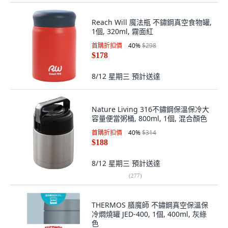
Reach Will 魔法瓶 不鏽鋼真空食物罐,
1個, 320ml, 霧面紅
首購折扣價
40
%
$298
$178
8/12 星期三
預計送達
Nature Living 316不鏽鋼保溫保冷大
容量便當粥桶, 800ml, 1個, 混合顏色
首購折扣價
40
%
$314
$188
8/12 星期三
預計送達
(
277
)
THERMOS 膳魔師 不鏽鋼真空保溫保
冷燜燒罐 JED-400, 1個, 400ml, 灰綠
色