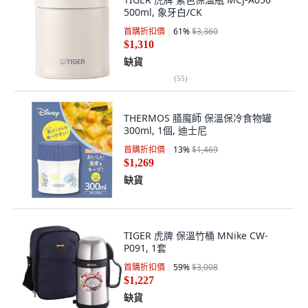
500ml, 象牙白/CK
首購折扣價
61
%
$3,360
$1,310
缺貨
(
55
)
THERMOS 膳魔師 保溫保冷食物罐
300ml, 1個, 迪士尼
首購折扣價
13
%
$1,469
$1,269
缺貨
TIGER 虎牌 保溫竹桶 MNike CW-
P091, 1套
首購折扣價
59
%
$3,008
$1,227
缺貨