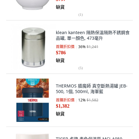
缺貨
(
1
)
klean kanteen 隔熱保溫隔熱不銹鋼食
品罐, 單一顏色, 473毫升
首購折扣價
36
%
$1,241
$786
缺貨
(
5
)
THERMOS 膳魔師 真空斷熱湯罐 JEB-
500, 1個, 500ml, 海軍藍
首購折扣價
12
%
$1,582
$1,382
缺貨
TIGER 虎牌 素色保溫瓶 MCJ-A050