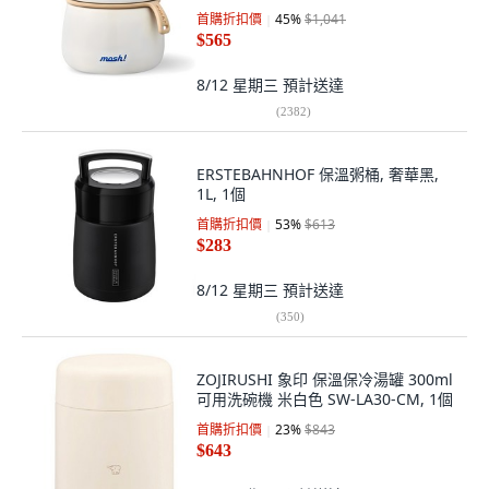
首購折扣價
45
%
$1,041
$565
8/12 星期三
預計送達
(
2382
)
ERSTEBAHNHOF 保溫粥桶, 奢華黑,
1L, 1個
首購折扣價
53
%
$613
$283
8/12 星期三
預計送達
(
350
)
ZOJIRUSHI 象印 保溫保冷湯罐 300ml
可用洗碗機 米白色 SW-LA30-CM, 1個
首購折扣價
23
%
$843
$643