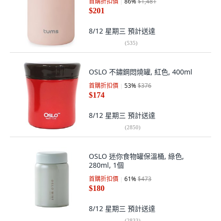
首購折扣價
86
%
$1,481
$201
8/12 星期三
預計送達
(
535
)
OSLO 不鏽鋼悶燒罐, 紅色, 400ml
首購折扣價
53
%
$376
$174
8/12 星期三
預計送達
(
2850
)
OSLO 迷你食物罐保溫桶, 綠色,
280ml, 1個
首購折扣價
61
%
$473
$180
8/12 星期三
預計送達
(
2833
)