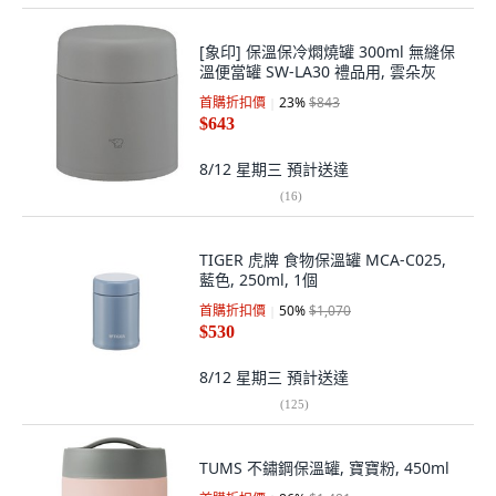
[象印] 保溫保冷燜燒罐 300ml 無縫保
溫便當罐 SW-LA30 禮品用, 雲朵灰
首購折扣價
23
%
$843
$643
8/12 星期三
預計送達
(
16
)
TIGER 虎牌 食物保溫罐 MCA-C025,
藍色, 250ml, 1個
首購折扣價
50
%
$1,070
$530
8/12 星期三
預計送達
(
125
)
TUMS 不鏽鋼保溫罐, 寶寶粉, 450ml