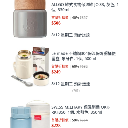
ALLGO 罐式食物保溫罐 JC-33, 灰色, 1
個, 330ml
首購折扣價
40
%
$857
$506
8/12 星期三
預計送達
Le made 不鏽鋼304保溫保冷粥桶便
當盒, 象牙白, 1個, 500ml
首購折扣價
60
%
$632
$249
8/12 星期三
預計送達
(
765
)
SWISS MILITARY 保溫粥桶 OKK-
RKF350, 1個, 水藍色, 350ml
首購折扣價
59
%
$564
$228