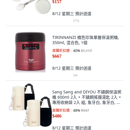
$157
8/12 星期三
預計送達
(
71
)
TIRINNANZI 橘色珍珠單層保溫粥桶,
350ml, 混合色, 1個
首購折扣價
40
%
$1,117
$667
8/12 星期三
預計送達
(
4
)
Sang Sang and DIYOU 不鏽鋼保溫粥
桶 600ml 2入 + 不鏽鋼搖擺湯匙 2入 +
專用收納袋 2入 組, 象牙白, 象牙白, 1
套
首購折扣價
48
%
$937
$486
8/12 星期三
預計送達