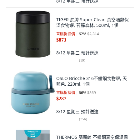
8/12 星期三
預計送達
TIGER 虎牌 Super Clean 真空隔熱保
溫食物罐, 苔蘚森林, 500ml, 1個
首購折扣價
62
%
$2,314
$873
8/12 星期三
預計送達
(
19
)
OSLO Brioche 316不鏽鋼食物罐, 天
藍色, 220ml, 1個
首購折扣價
66
%
$869
$287
8/12 星期三
預計送達
(
756
)
THERMOS 膳魔師 不鏽鋼真空保溫保