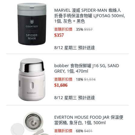
MARVEL 漫威 SPIDER-MAN 蜘蛛人
折疊手柄保溫食物罐 LJFO5AG 500ml,
1個, 灰色 + 黑色
首購折扣價
35
%
$557
$357
8/12 星期三
預計送達
bobber 食物保鮮罐 J16 SG, SAND
GREY, 1個, 470ml
首購折扣價
18
%
$1,974
$1,606
8/12 星期三
預計送達
EVERTON HOUSE FOOD JAR 保溫便
當粥桶, 象牙白, 1個, 500ml
首購折扣價
68
%
$491