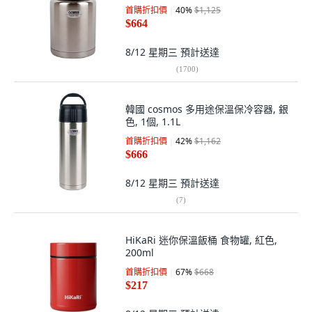
首購折扣價
40
%
$1,125
$664
8/12 星期三
預計送達
(
1700
)
韓國 cosmos 多用途保溫保冷容器, 銀
色, 1個, 1.1L
首購折扣價
42
%
$1,162
$666
8/12 星期三
預計送達
(
7
)
HiKaRi 迷你保溫飯桶 食物罐, 紅色,
200ml
首購折扣價
67
%
$668
$217