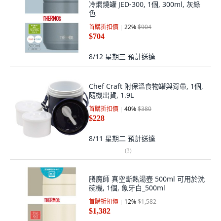
冷燜燒罐 JED-300, 1個, 300ml, 灰綠
色
首購折扣價
22
%
$904
$704
8/12 星期三
預計送達
Chef Craft 附保溫食物罐與背帶, 1個,
隨機出貨, 1.9L
首購折扣價
40
%
$380
$228
8/11 星期二
預計送達
(
3
)
膳魔師 真空斷熱湯壺 500ml 可用於洗
碗機, 1個, 象牙白_500ml
首購折扣價
12
%
$1,582
$1,382