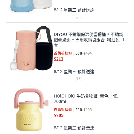
8/12 星期三
預計送達
(
79
)
DIYOU 不鏽鋼保溫便當粥桶 + 不鏽鋼
摺疊湯匙 + 專用收納袋組合, 粉紅色, 1
套
首購折扣價
56
%
$491
$213
8/12 星期三
預計送達
(
68
)
HOlOHOlO 牛奶食物罐, 黃色, 1個,
700ml
首購折扣價
22
%
$905
$705
8/12 星期三
預計送達