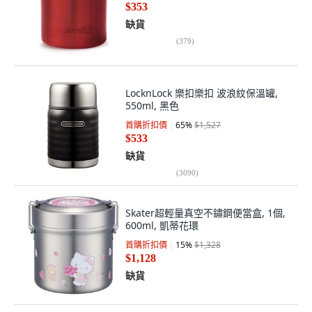
$353
缺貨
(
379
)
LocknLock 樂扣樂扣 波浪紋保溫罐,
550ml, 黑色
首購折扣價
65
%
$1,527
$533
缺貨
(
3090
)
Skater超輕量真空不鏽鋼便當盒, 1個,
600ml, 凱蒂花環
首購折扣價
15
%
$1,328
$1,128
缺貨