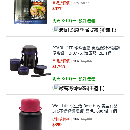
首購折扣價
22
%
$877
$677
明天 8/10 (一)
預計送達
满 $1,500 再省 $75 (王道卡)
PEARL LIFE 珍珠金屬 保溫保冷不鏽鋼
便當罐 HB-3776, 海軍藍, 2L, 1個
首購折扣價
10
%
$1,965
$1,765
明天 8/10 (一)
預計送達
最高再省 $89 (王道卡)
Well Life 悅生活 Best buy 美型荷葉
316不鏽鋼燜燒罐, 黑色, 680ml, 1個
折扣後價格
18
%
$1,099
$899