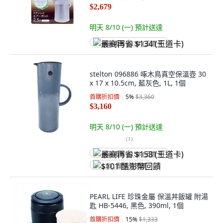
$2,679
明天 8/10 (一)
預計送達
最高再省 $134 (王道卡)
stelton 096886 啄木鳥真空保溫壺 30
x 17 x 10.5cm, 藍灰色, 1L, 1個
首購折扣價
5
%
$3,360
$3,160
明天 8/10 (一)
預計送達
(
1
)
最高再省 $158 (王道卡)
$101 酷澎幣回饋
PEARL LIFE 珍珠金屬 保溫丼飯罐 附湯
匙 HB-5446, 黑色, 390ml, 1個
首購折扣價
15
%
$1,333