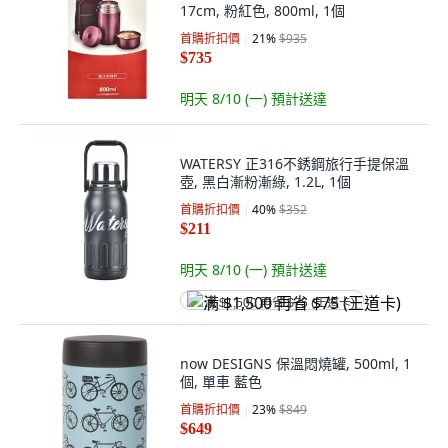
17cm, 粉紅色, 800ml, 1個
首購折扣價
21
%
$935
$735
明天 8/10 (一)
預計送達
WATERSY 正316不銹鋼旅行手提保溫
壺, 黑白漸粉漸綠, 1.2L, 1個
首購折扣價
40
%
$352
$211
明天 8/10 (一)
預計送達
满 $1,500 再省 $75 (王道卡)
now DESIGNS 保溫悶燒罐, 500ml, 1
個, 單車 藍色
首購折扣價
23
%
$849
$649