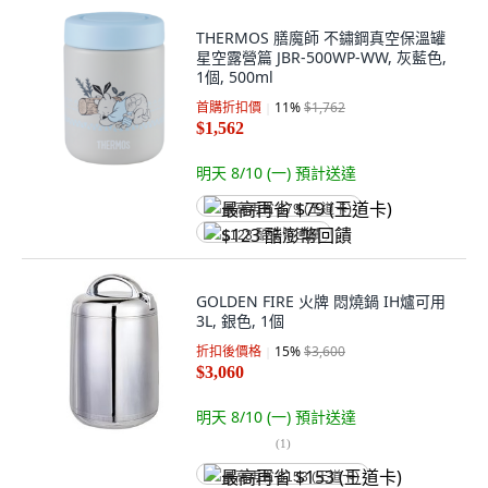
THERMOS 膳魔師 不鏽鋼真空保溫罐
星空露營篇 JBR-500WP-WW, 灰藍色,
1個, 500ml
首購折扣價
11
%
$1,762
$1,562
明天 8/10 (一)
預計送達
最高再省 $79 (王道卡)
$123 酷澎幣回饋
GOLDEN FIRE 火牌 悶燒鍋 IH爐可用
3L, 銀色, 1個
折扣後價格
15
%
$3,600
$3,060
明天 8/10 (一)
預計送達
(
1
)
最高再省 $153 (王道卡)