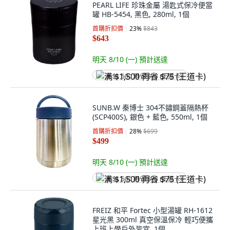
PEARL LIFE 珍珠金屬 湯匙式保冷便當
罐 HB-5454, 黑色, 280ml, 1個
首購折扣價
23
%
$843
$643
明天 8/10 (一)
預計送達
满 $1,500 再省 $75 (王道卡)
SUNB.W 秦博士 304不鏽鋼蓋隔熱杯
(SCP400S), 銀色 + 藍色, 550ml, 1個
首購折扣價
28
%
$699
$499
明天 8/10 (一)
預計送達
满 $1,500 再省 $75 (王道卡)
FREIZ 和平 Fortec 小型湯罐 RH-1612
星光黑 300ml 真空保溫保冷 輕巧便攜
上班上學戶外皆宜, 1個