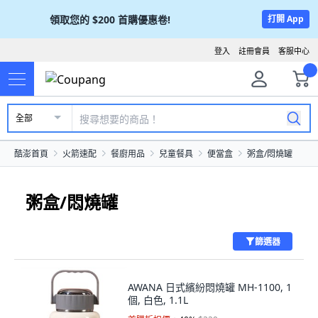
領取您的
$200
首購優惠卷!
打開 App
登入
註冊會員
客服中心
全部
酷澎首頁
火箭速配
餐廚用品
兒童餐具
便當盒
粥盒/悶燒罐
粥盒/悶燒罐
篩選器
AWANA 日式繽紛悶燒罐 MH-1100, 1
個, 白色, 1.1L