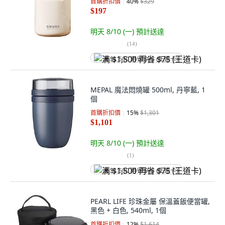
首購折扣價
40
%
$329
$197
明天 8/10 (一)
預計送達
(
14
)
满 $1,500 再省 $75 (王道卡)
MEPAL 魔法悶燒罐 500ml, 丹寧藍, 1
個
首購折扣價
15
%
$1,301
$1,101
明天 8/10 (一)
預計送達
(
1
)
满 $1,500 再省 $75 (王道卡)
PEARL LIFE 珍珠金屬 保溫蓋飯便當罐,
黑色 + 白色, 540ml, 1個
首購折扣價
12
%
$1,614