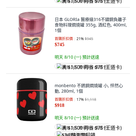
满 $1,500 再省 $75 (王道卡)
日本 GLORIa 醫療級316不鏽鋼負離子
食物料理燜燒罐 355g, 酒紅色, 400ml,
1個
首購折扣價
21
%
$945
$745
明天 8/10 (一)
預計送達
满 $1,500 再省 $75 (王道卡)
monbento 不銹鋼燜燒罐 小, 怦然心
動, 280ml, 1個
首購折扣價
17
%
$1,118
$918
明天 8/10 (一)
預計送達
满 $1,500 再省 $75 (王道卡)
$34 酷澎幣回饋