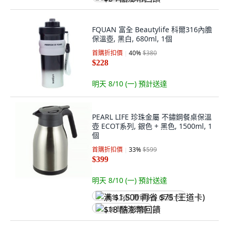
FQUAN 富全 Beautylife 科爾316內膽
保溫壺, 黑白, 680ml, 1個
首購折扣價
40
%
$380
$228
明天 8/10 (一)
預計送達
PEARL LIFE 珍珠金屬 不鏽鋼餐桌保溫
壺 ECOT系列, 銀色 + 黑色, 1500ml, 1
個
首購折扣價
33
%
$599
$399
明天 8/10 (一)
預計送達
满 $1,500 再省 $75 (王道卡)
$18 酷澎幣回饋