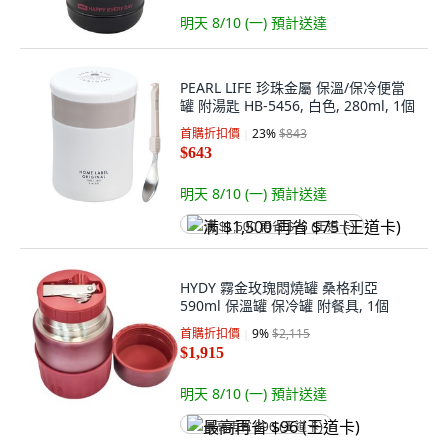
明天 8/10 (一)
預計送達
PEARL LIFE 珍珠金屬 保溫/保冷便當
罐 附湯匙 HB-5456, 白色, 280ml, 1個
首購折扣價
23
%
$843
$643
明天 8/10 (一)
預計送達
满 $1,500 再省 $75 (王道卡)
HYDY 霧金玫瑰悶燒罐 桑格利亞
590ml 保溫罐 保冷罐 附餐具, 1個
首購折扣價
9
%
$2,115
$1,915
明天 8/10 (一)
預計送達
最高再省 $96 (王道卡)