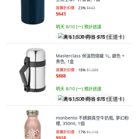
首購折扣價
23
%
$843
$643
明天 8/10 (一)
預計送達
满 $1,500 再省 $75 (王道卡)
Masterclass 保溫悶燒罐 1L, 銀色 +
黑色, 1盒
首購折扣價
18
%
$1,088
$888
明天 8/10 (一)
預計送達
满 $1,500 再省 $75 (王道卡)
monbento 不銹鋼真空牛奶瓶, 夢幻粉
櫻, 350ml, 1個
首購折扣價
17
%
$1,118
$918