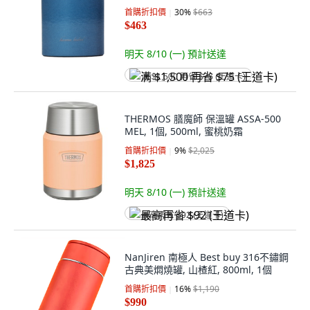
首購折扣價
30
%
$663
$463
明天 8/10 (一)
預計送達
满 $1,500 再省 $75 (王道卡)
THERMOS 膳魔師 保溫罐 ASSA-500
MEL, 1個, 500ml, 蜜桃奶霜
首購折扣價
9
%
$2,025
$1,825
明天 8/10 (一)
預計送達
最高再省 $92 (王道卡)
NanJiren 南極人 Best buy 316不鏽鋼
古典美燜燒罐, 山楂紅, 800ml, 1個
首購折扣價
16
%
$1,190
$990