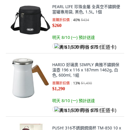
PEARL LIFE 珍珠金屬 全真空不鏽鋼便
當罐專用袋, 黑色, 1.5L, 1個
首購折扣價
40
%
$434
$260
明天 8/10 (一)
預計送達
满 $1,500 再省 $75 (王道卡)
HARIO 好璃奧 SIMPLY 典雅不鏽鋼保
溫壺 196 x 116 x 187mm 1462g, 白
色, 600ml, 1組
首購折扣價
13
%
$1,490
$1,290
明天 8/10 (一)
預計送達
满 $1,500 再省 $75 (王道卡)
PUSH! 316不銹鋼燜燒杯 TM-850 10 x