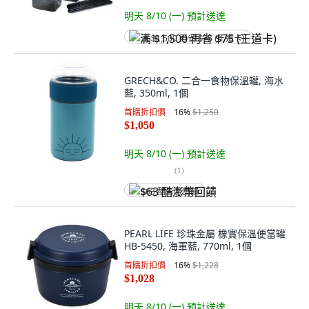
明天 8/10 (一)
預計送達
满 $1,500 再省 $75 (王道卡)
GRECH&CO. 二合一食物保溫罐, 海水
藍, 350ml, 1個
首購折扣價
16
%
$1,250
$1,050
明天 8/10 (一)
預計送達
(
1
)
$63 酷澎幣回饋
PEARL LIFE 珍珠金屬 橡實保溫便當罐
HB-5450, 海軍藍, 770ml, 1個
首購折扣價
16
%
$1,228
$1,028
明天 8/10 (一)
預計送達