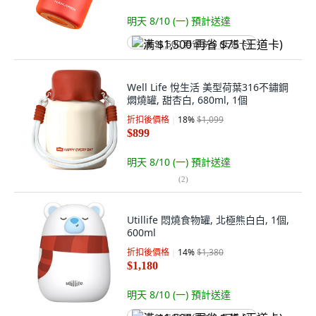
明天 8/10 (一)
預計送達
满 $1,500 再省 $75 (王道卡)
Well Life 悅生活 美型荷葉316不鏽鋼
燜燒罐, 甜杏白, 680ml, 1個
折扣後價格
18
%
$1,099
$899
明天 8/10 (一)
預計送達
(
2
)
Utillife 悶燒食物罐, 北極熊白白, 1個,
600ml
折扣後價格
14
%
$1,380
$1,180
明天 8/10 (一)
預計送達