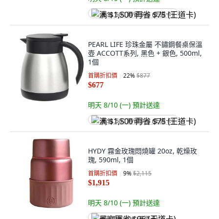
满 $1,500 再省 $75 (王道卡)
PEARL LIFE 珍珠金屬 不鏽鋼餐桌保溫
壺 ACCOTT系列, 黑色 + 銀色, 500ml,
1個
首購折扣價
22
%
$877
$677
明天 8/10 (一)
預計送達
满 $1,500 再省 $75 (王道卡)
HYDY 霧金玫瑰悶燒罐 20oz, 乾燥玫
瑰, 590ml, 1個
首購折扣價
9
%
$2,115
$1,915
明天 8/10 (一)
預計送達