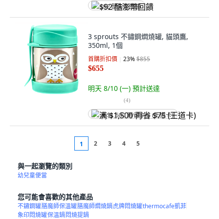
$92 酷澎幣回饋
3 sprouts 不鏽鋼燜燒罐, 貓頭鷹,
350ml, 1個
首購折扣價
23
%
$855
$655
明天 8/10 (一)
預計送達
(
4
)
满 $1,500 再省 $75 (王道卡)
2
3
4
5
1
與一起瀏覽的類別
幼兒童便當
您可能會喜歡的其他產品
不鏽鋼罐
膳魔師保溫罐
膳魔師燜燒鍋
虎牌悶燒罐
thermocafe凱菲
象印悶燒罐
保溫鍋
悶燒提鍋