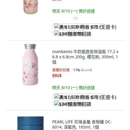
明天 8/10 (一)
預計送達
(
1
)
满 $1,500 再省 $75 (王道卡)
$34 酷澎幣回饋
monbento 牛奶瓶造型保溫瓶 17.2 x
6.8 x 6.8cm 200g, 櫻花粉, 350ml, 1
個
首購折扣價
17
%
$1,118
$918
明天 8/10 (一)
預計送達
满 $1,500 再省 $75 (王道卡)
$34 酷澎幣回饋
PEARL LIFE 珍珠金屬 食物罐 DC-
6014, 深藍色, 165ml, 1個